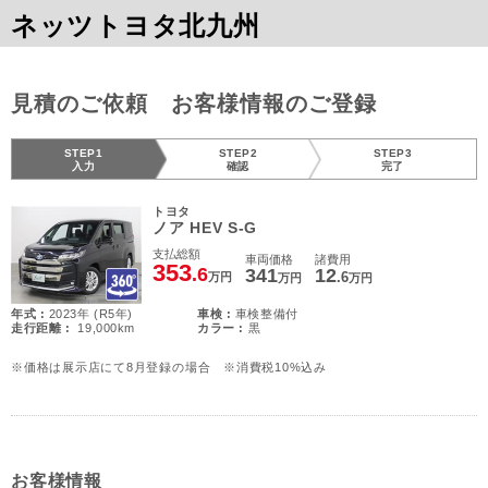
ネッツトヨタ北九州
見積のご依頼 お客様情報のご登録
STEP1
STEP2
STEP3
入力
確認
完了
トヨタ
ノア HEV S-G
支払総額
車両価格
諸費用
353
.6
341
12
.6
万円
万円
万円
年式 :
2023年 (R5年)
車検 :
車検整備付
走行距離 :
19,000km
カラー :
黒
※価格は展示店にて8月登録の場合 ※消費税10%込み
お客様情報