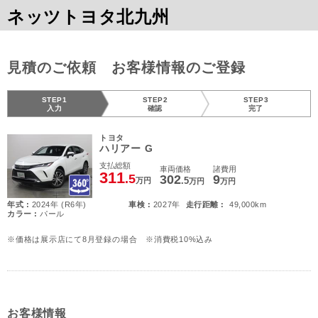
ネッツトヨタ北九州
見積のご依頼 お客様情報のご登録
STEP1
STEP2
STEP3
入力
確認
完了
トヨタ
ハリアー G
支払総額
車両価格
諸費用
311
.5
302
9
.5
万円
万円
万円
年式 :
2024年 (R6年)
車検 :
2027年
走行距離 :
49,000km
カラー :
パール
※価格は展示店にて8月登録の場合 ※消費税10%込み
お客様情報