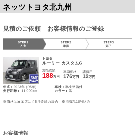
ネッツトヨタ北九州
見積のご依頼 お客様情報のご登録
STEP1
STEP2
STEP3
入力
確認
完了
トヨタ
ルーミー カスタムG
支払総額
車両価格
諸費用
188
176
12
万円
万円
万円
年式 :
2023年 (R5年)
車検 :
車検整備付
走行距離 :
11,000km
カラー :
黒
※価格は展示店にて8月登録の場合 ※消費税10%込み
お客様情報