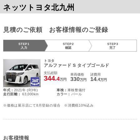
ネッツトヨタ北九州
見積のご依頼 お客様情報のご登録
STEP1
STEP2
STEP3
入力
確認
完了
トヨタ
アルファード S タイプゴールド
支払総額
車両価格
諸費用
344
.4
330
14
.4
万円
万円
万円
年式 :
2021年 (R3年)
車検 :
車検整備付
走行距離 :
63,000km
カラー :
パール
※価格は展示店にて8月登録の場合 ※消費税10%込み
お客様情報