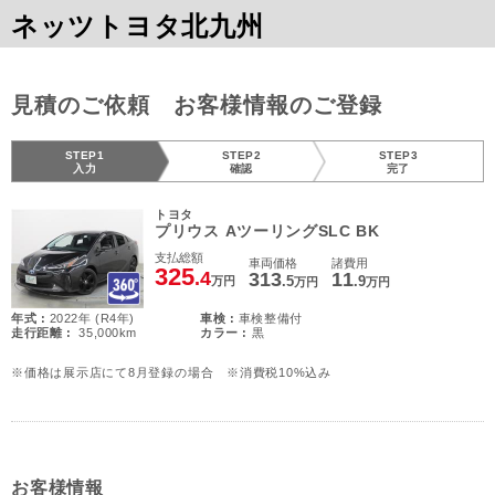
ネッツトヨタ北九州
見積のご依頼 お客様情報のご登録
STEP1
STEP2
STEP3
入力
確認
完了
トヨタ
プリウス AツーリングSLC BK
支払総額
車両価格
諸費用
325
.4
313
11
.5
.9
万円
万円
万円
年式 :
2022年 (R4年)
車検 :
車検整備付
走行距離 :
35,000km
カラー :
黒
※価格は展示店にて8月登録の場合 ※消費税10%込み
お客様情報