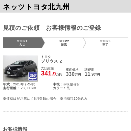
ネッツトヨタ北九州
見積のご依頼 お客様情報のご登録
STEP1
STEP2
STEP3
入力
確認
完了
トヨタ
プリウス Z
支払総額
車両価格
諸費用
341
.9
330
11
.9
万円
万円
万円
年式 :
2023年 (R5年)
車検 :
車検整備付
走行距離 :
23,000km
カラー :
黒
※価格は展示店にて8月登録の場合 ※消費税10%込み
お客様情報