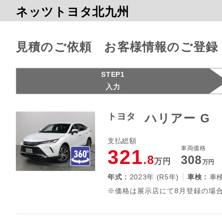
ネッツトヨタ北九州
見積のご依頼 お客様情報のご登録
STEP1
入力
トヨタ
ハリアー G
支払総額
車両価格
321
.8
308
万円
万円
年式 :
2023年 (R5年)
車検 :
車
※価格は展示店にて8月登録の場合