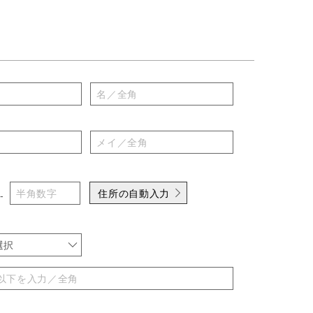
住所の自動入力
-
選択