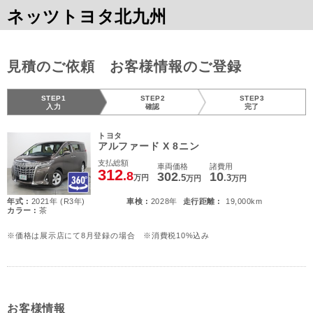
ネッツトヨタ北九州
見積のご依頼 お客様情報のご登録
STEP1
STEP2
STEP3
入力
確認
完了
トヨタ
アルファード X 8ニン
支払総額
車両価格
諸費用
312
.8
302
10
.5
.3
万円
万円
万円
年式 :
2021年 (R3年)
車検 :
2028年
走行距離 :
19,000km
カラー :
茶
※価格は展示店にて8月登録の場合 ※消費税10%込み
お客様情報