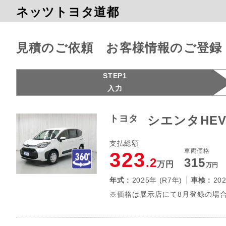
ネッツトヨタ道都
見積のご依頼 お客様情報のご登録
STEP1
入力
トヨタ
シエンタHEV
支払総額
車両価格
323
.2
315
万円
万円
年式 :
2025年 (R7年)
車検 :
20
※価格は展示店にて8月登録の場合