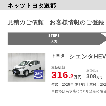
ネッツトヨタ道都
見積のご依頼 お客様情報のご登録
STEP1
入力
トヨタ
シエンタHEV
支払総額
車両価格
316
.2
308
万円
万円
年式 :
2025年 (R7年)
車検 :
20
※価格は展示店にて8月登録の場合