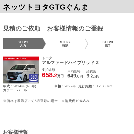
ネッツトヨタGTGぐんま
見積のご依頼 お客様情報のご登録
STEP1
STEP2
STEP3
入力
確認
完了
トヨタ
アルファードハイブリッド Z
支払総額
車両価格
諸費用
658
.2
649
9
.2
万円
万円
万円
年式 :
2024年 (R6年)
車検 :
2027年
走行距離 :
12,000km
カラー :
パール
※価格は展示店にて8月登録の場合 ※消費税10%込み
お客様情報