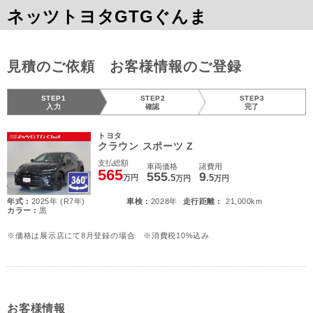
ネッツトヨタGTGぐんま
見積のご依頼 お客様情報のご登録
STEP1
STEP2
STEP3
入力
確認
完了
トヨタ
クラウン スポーツ Z
支払総額
車両価格
諸費用
565
555
9
.5
.5
万円
万円
万円
年式 :
2025年 (R7年)
車検 :
2028年
走行距離 :
21,000km
カラー :
黒
※価格は展示店にて8月登録の場合 ※消費税10%込み
お客様情報