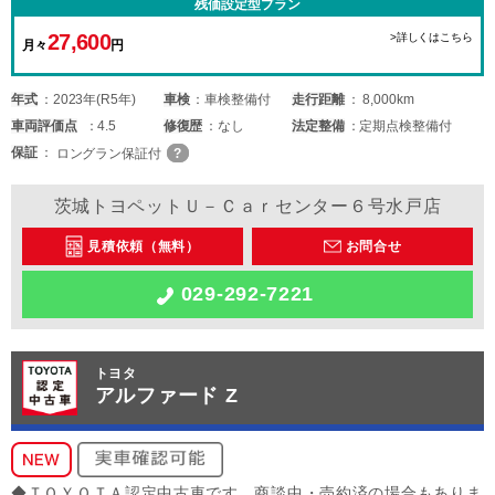
残価設定型プラン
27,600
>詳しくはこちら
月々
円
年式
2023年(R5年)
車検
車検整備付
走行距離
8,000km
車両
評価点
4.5
修復歴
なし
法定整備
定期点検整備付
保証
ロングラン保証付
茨城トヨペットＵ－Ｃａｒセンター６号水戸店
見積依頼（無料）
お問合せ
029-292-7221
トヨタ
アルファード Z
◆ＴＯＹＯＴＡ認定中古車です。商談中・売約済の場合もありま