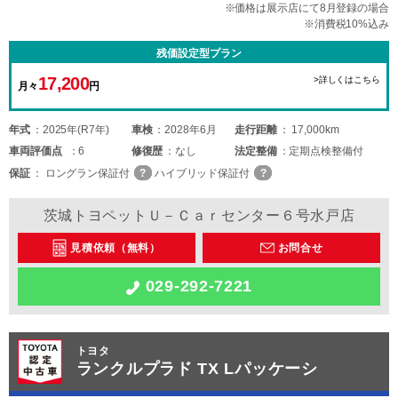
※価格は展示店にて8月登録の場合
※消費税10%込み
残価設定型プラン
17,200
>詳しくはこちら
月々
円
年式
2025年(R7年)
車検
2028年6月
走行距離
17,000km
車両
評価点
6
修復歴
なし
法定整備
定期点検整備付
保証
ロングラン保証付
ハイブリッド保証付
茨城トヨペットＵ－Ｃａｒセンター６号水戸店
見積依頼（無料）
お問合せ
029-292-7221
トヨタ
ランクルプラド TX Lパッケーシ