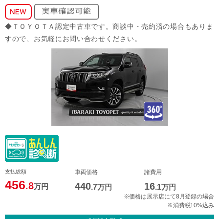
◆ＴＯＹＯＴＡ認定中古車です。商談中・売約済の場合もありま
すので、お気軽にお問い合わせください。
支払総額
車両価格
諸費用
456
.8
440
16
万円
.7
万円
.1
万円
※価格は展示店にて8月登録の場合
※消費税10%込み