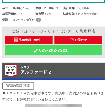
年式
2023年(R5年)
車検
2028年6月
走行距離
5,000km
車両
評価点
4
修復歴
なし
法定整備
定期点検整備付
保証
ロングラン保証付
茨城トヨペットＵ－Ｃａｒセンター６号水戸店
見積依頼（無料）
お問合せ
029-292-7221
トヨタ
アルファード Z
◆ＴＯＹＯＴＡ認定中古車です。商談中・売約済の場合もありま
すので、お気軽にお問い合わせください。