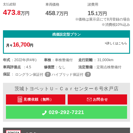
支払総額
車両価格
諸費用
473
.8
458
15
万円
.7
万円
.1
万円
※価格は展示店にて8月登録の場合
※消費税10%込み
残価設定型プラン
16,700
>詳しくはこちら
月々
円
年式
2022年(R4年)
車検
車検整備付
走行距離
31,000km
車両
評価点
4.5
修復歴
なし
法定整備
定期点検整備付
保証
ロングラン保証付
ハイブリッド保証付
茨城トヨペットＵ－Ｃａｒセンター６号水戸店
見積依頼（無料）
お問合せ
029-292-7221