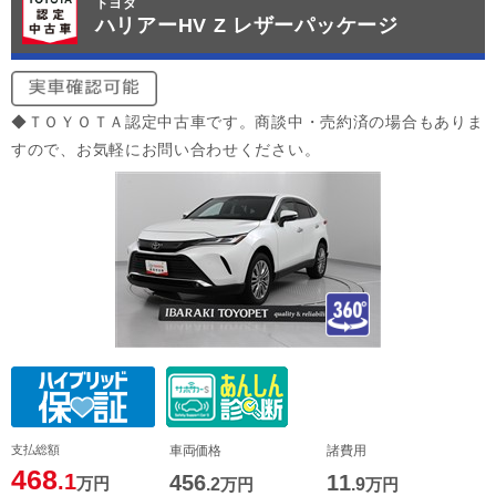
トヨタ
ハリアーHV Z レザーパッケージ
◆ＴＯＹＯＴＡ認定中古車です。商談中・売約済の場合もありま
すので、お気軽にお問い合わせください。
支払総額
車両価格
諸費用
468
.1
456
11
万円
.2
万円
.9
万円