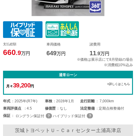
支払総額
車両価格
諸費用
660
.9
649
11
万円
万円
.9
万円
※価格は展示店にて8月登録の場合
※消費税10%込み
通常ローン
39,200
>詳しくはこちら
月々
円
年式
2025年(R7年)
車検
2028年1月
走行距離
7,000km
車両
評価点
4.5
修復歴
なし
法定整備
定期点検整備付
保証
ロングラン保証付
ハイブリッド保証付
茨城トヨペットＵ－Ｃａｒセンター土浦高津店