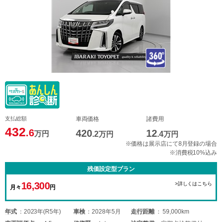
支払総額
車両価格
諸費用
432
.6
420
12
万円
.2
万円
.4
万円
※価格は展示店にて8月登録の場合
※消費税10%込み
残価設定型プラン
16,300
>詳しくはこちら
月々
円
年式
2023年(R5年)
車検
2028年5月
走行距離
59,000km