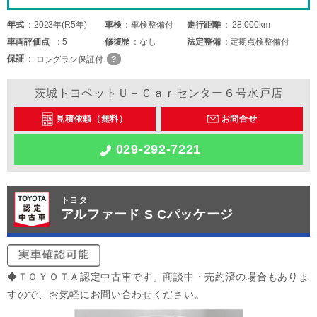
年式
2023年(R5年)
車検
車検整備付
走行距離
28,000km
車両
評価点
5
修復歴
なし
法定整備
定期点検整備付
保証
ロングラン保証付
茨城トヨペットＵ－Ｃａｒセンター６号水戸店
見積依頼（無料）
お問合せ
029-292-7221
トヨタ
アルファード S Cパッケージ
◆ＴＯＹＯＴＡ認定中古車です。商談中・売約済の場合もありま
すので、お気軽にお問い合わせください。