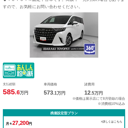
すので、お気軽にお問い合わせください。
支払総額
車両価格
諸費用
585
.6
573
12
万円
.1
万円
.5
万円
※価格は展示店にて8月登録の場合
※消費税10%込み
残価設定型プラン
27,200
>詳しくはこちら
月々
円