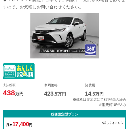
すので、お気軽にお問い合わせください。
支払総額
車両価格
諸費用
438
423
14
万円
.5
万円
.5
万円
※価格は展示店にて8月登録の場合
※消費税10%込み
残価設定型プラン
17,400
>詳しくはこちら
月々
円