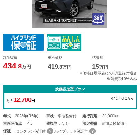
支払総額
車両価格
諸費用
434
.8
419
15
万円
.8
万円
万円
※価格は展示店にて8月登録の場合
※消費税10%込み
残価設定型プラン
12,700
>詳しくはこちら
月々
円
年式
2023年(R5年)
車検
車検整備付
走行距離
31,000km
車両
評価点
4.5
修復歴
なし
法定整備
定期点検整備付
保証
ロングラン保証付
ハイブリッド保証付