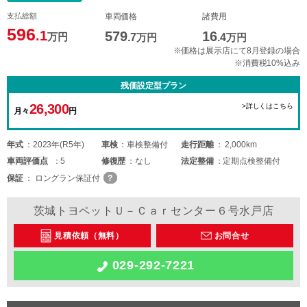
支払総額
車両価格
諸費用
596
.1
579
16
万円
.7
万円
.4
万円
※価格は展示店にて8月登録の場合
※消費税10%込み
残価設定型プラン
26,300
>詳しくはこちら
月々
円
年式
2023年(R5年)
車検
車検整備付
走行距離
2,000km
車両
評価点
5
修復歴
なし
法定整備
定期点検整備付
保証
ロングラン保証付
茨城トヨペットＵ－Ｃａｒセンター６号水戸店
見積依頼（無料）
お問合せ
029-292-7221