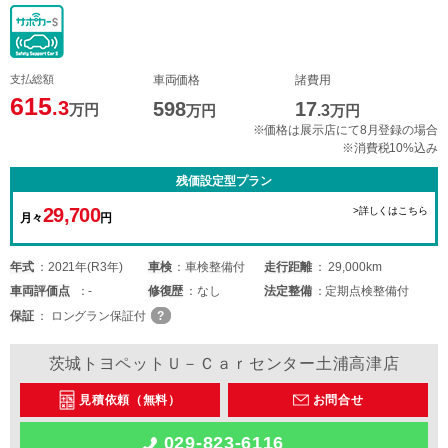
支払総額
車両価格
諸費用
615
.3
598
17
万円
万円
.3
万円
※価格は展示店にて8月登録の場合
※消費税10%込み
残価設定型プラン
29,700
>詳しくはこちら
月々
円
年式
2021年(R3年)
車検
車検整備付
走行距離
29,000km
車両
評価点
-
修復歴
なし
法定整備
定期点検整備付
保証
ロングラン保証付
茨城トヨペットＵ－Ｃａｒセンター土浦高津店
見積依頼（無料）
お問合せ
029-823-6116