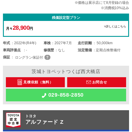
※価格は展示店にて8月登録の場合
※消費税10%込み
残価設定型プラン
28,900
>詳しくはこちら
月々
円
年式
2022年(R4年)
車検
2027年7月
走行距離
50,000km
車両
評価点
-
修復歴
なし
法定整備
定期点検整備付
保証
ロングラン保証付
茨城トヨペットつくば西大橋店
見積依頼（無料）
お問合せ
029-858-2850
トヨタ
アルファード Z