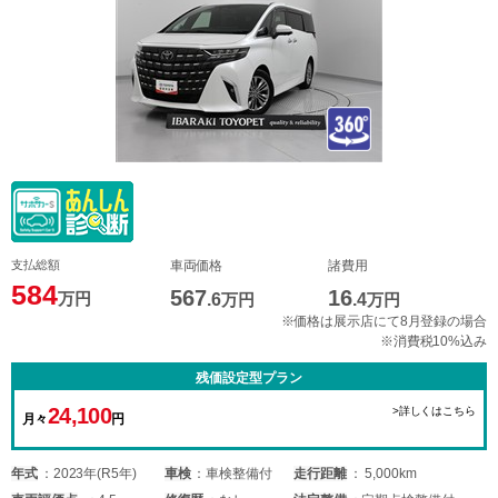
支払総額
車両価格
諸費用
584
567
16
万円
.6
万円
.4
万円
※価格は展示店にて8月登録の場合
※消費税10%込み
残価設定型プラン
24,100
>詳しくはこちら
月々
円
年式
2023年(R5年)
車検
車検整備付
走行距離
5,000km