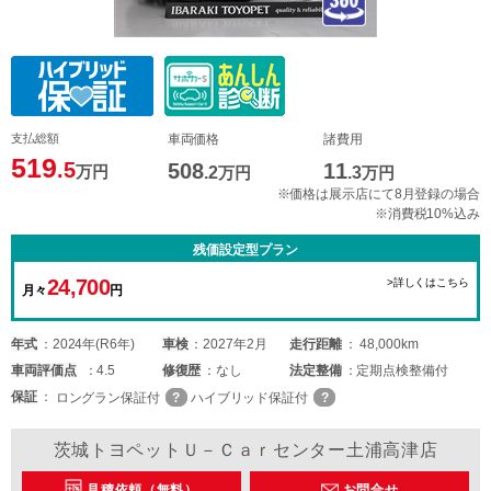
支払総額
車両価格
諸費用
519
.5
508
11
万円
.2
万円
.3
万円
※価格は展示店にて8月登録の場合
※消費税10%込み
残価設定型プラン
24,700
>詳しくはこちら
月々
円
年式
2024年(R6年)
車検
2027年2月
走行距離
48,000km
車両
評価点
4.5
修復歴
なし
法定整備
定期点検整備付
保証
ロングラン保証付
ハイブリッド保証付
茨城トヨペットＵ－Ｃａｒセンター土浦高津店
見積依頼（無料）
お問合せ