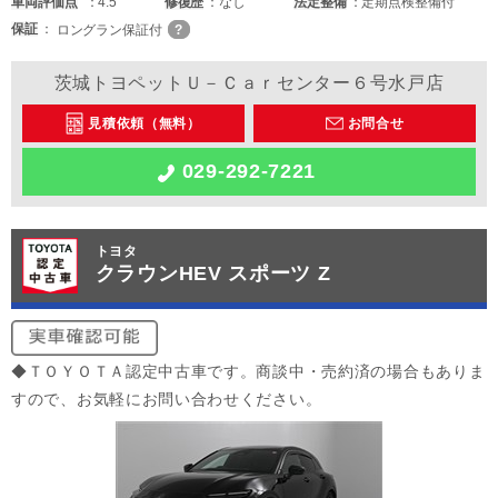
車両
評価点
4.5
修復歴
なし
法定整備
定期点検整備付
保証
ロングラン保証付
茨城トヨペットＵ－Ｃａｒセンター６号水戸店
見積依頼（無料）
お問合せ
029-292-7221
トヨタ
クラウンHEV スポーツ Z
◆ＴＯＹＯＴＡ認定中古車です。商談中・売約済の場合もありま
すので、お気軽にお問い合わせください。