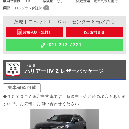
車両
評価点
4.5
修復歴
なし
法定整備
定期点検整備付
保証
ロングラン保証付
茨城トヨペットＵ－Ｃａｒセンター６号水戸店
見積依頼（無料）
お問合せ
029-292-7221
トヨタ
ハリアーHV Z レザーパッケージ
◆ＴＯＹＯＴＡ認定中古車です。商談中・売約済の場合もありま
すので、お気軽にお問い合わせください。