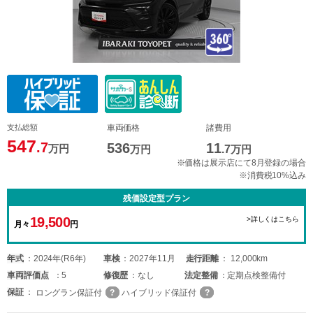
支払総額
車両価格
諸費用
547
.7
536
11
万円
万円
.7
万円
※価格は展示店にて8月登録の場合
※消費税10%込み
残価設定型プラン
19,500
>詳しくはこちら
月々
円
年式
2024年(R6年)
車検
2027年11月
走行距離
12,000km
車両
評価点
5
修復歴
なし
法定整備
定期点検整備付
保証
ロングラン保証付
ハイブリッド保証付