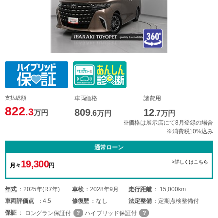
支払総額
車両価格
諸費用
822
.3
809
12
万円
.6
万円
.7
万円
※価格は展示店にて8月登録の場合
※消費税10%込み
通常ローン
19,300
>詳しくはこちら
月々
円
年式
2025年(R7年)
車検
2028年9月
走行距離
15,000km
車両
評価点
4.5
修復歴
なし
法定整備
定期点検整備付
保証
ロングラン保証付
ハイブリッド保証付