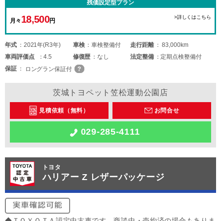
残価設定型プラン
18,500
>詳しくはこちら
月々
円
年式
2021年(R3年)
車検
車検整備付
走行距離
83,000km
車両
評価点
4.5
修復歴
なし
法定整備
定期点検整備付
保証
ロングラン保証付
茨城トヨペット笠松運動公園店
見積依頼（無料）
お問合せ
029-285-4111
トヨタ
ハリアー Z レザーパッケージ
◆ＴＯＹＯＴＡ認定中古車です。商談中・売約済の場合もありま