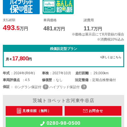
支払総額
車両価格
諸費用
493
.5
481
11
万円
.8
万円
.7
万円
※価格は展示店にて8月登録の場合
※消費税10%込み
残価設定型プラン
17,800
>詳しくはこちら
月々
円
年式
2024年(R6年)
車検
2027年10月
走行距離
29,000km
車両
評価点
4.5
修復歴
なし
法定整備
定期点検整備付
保証
ロングラン保証付
ハイブリッド保証付
茨城トヨペット古河東牛谷店
見積依頼（無料）
お問合せ
0280-98-0500