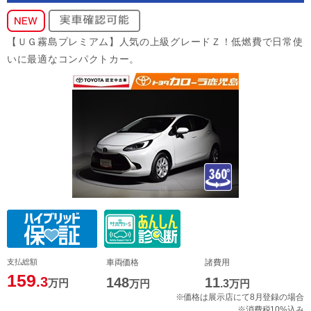
【ＵＧ霧島プレミアム】人気の上級グレードＺ！低燃費で日常使
いに最適なコンパクトカー。
支払総額
車両価格
諸費用
159
.3
148
11
万円
万円
.3
万円
※価格は展示店にて8月登録の場合
※消費税10%込み