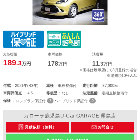
支払総額
車両価格
諸費用
189
.3
178
11
万円
万円
.3
万円
※価格は展示店にて8月登録の場合
※消費税10%込み
年式
2021年(R3年)
車検
車検整備付
走行距離
37,000km
車両
評価点
4.5
修復歴
なし
法定整備
定期点検整備付
保証
ロングラン保証付
ハイブリッド保証付
カローラ鹿児島U-Car GARAGE 霧島店
見積依頼（無料）
お問合せ