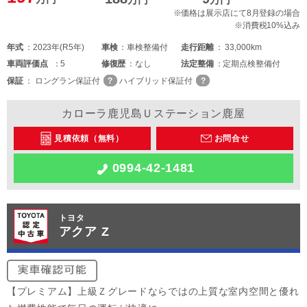
※価格は展示店にて8月登録の場合
※消費税10%込み
年式
2023年(R5年)
車検
車検整備付
走行距離
33,000km
車両
評価点
5
修復歴
なし
法定整備
定期点検整備付
保証
ロングラン保証付
ハイブリッド保証付
カローラ鹿児島Ｕステーション鹿屋
見積依頼（無料）
お問合せ
0994-42-1481
トヨタ
アクア Z
【プレミアム】上級Ｚグレードならではの上質な室内空間と優れ