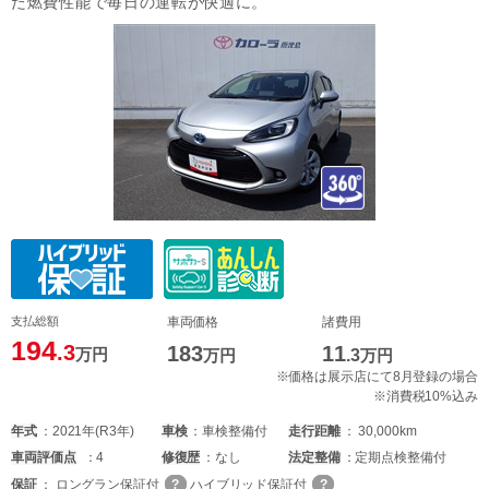
た燃費性能で毎日の運転が快適に。
支払総額
車両価格
諸費用
194
.3
183
11
万円
万円
.3
万円
※価格は展示店にて8月登録の場合
※消費税10%込み
年式
2021年(R3年)
車検
車検整備付
走行距離
30,000km
車両
評価点
4
修復歴
なし
法定整備
定期点検整備付
保証
ロングラン保証付
ハイブリッド保証付