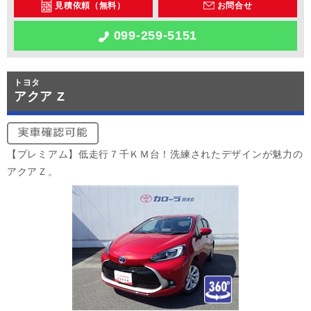
見積依頼（無料）
お問合せ
099-259-5151
トヨタ
アクア Z
【プレミアム】低走行７千ＫＭ台！洗練されたデザインが魅力の
アクアＺ。