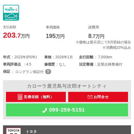
支払総額
車両価格
諸費用
203
.7
195
8
万円
万円
.7
万円
※価格は展示店にて8月登録の場合
※消費税10%込み
年式
2023年(R5年)
車検
2028年1月
走行距離
7,000km
車両
評価点
4.5
修復歴
なし
法定整備
定期点検整備付
保証
ロングラン保証付
カローラ鹿児島与次郎オートシティ
見積依頼（無料）
お問合せ
099-259-5151
トヨタ