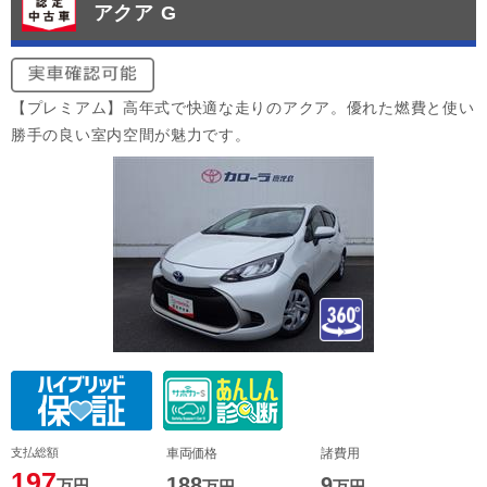
アクア G
【プレミアム】高年式で快適な走りのアクア。優れた燃費と使い
勝手の良い室内空間が魅力です。
支払総額
車両価格
諸費用
197
188
9
万円
万円
万円