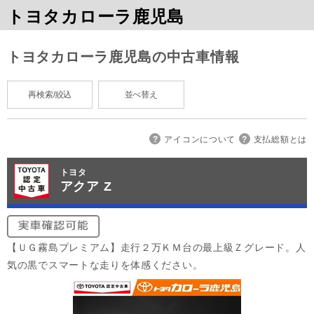
トヨタカローラ鹿児島
トヨタカローラ鹿児島の中古車情報
再検索/絞込
並べ替え
アイコンについて
支払総額とは
トヨタ
アクア Z
【ＵＧ霧島プレミアム】走行２万ＫＭ台の最上級Ｚグレード。人
気の黒でスマートな走りを体感ください。