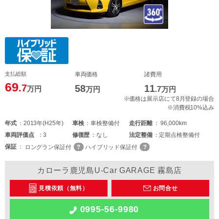
支払総額
車両価格
諸費用
69
.7
58
11
万円
万円
.7
万円
※価格は展示店にて8月登録の場合
※消費税10%込み
年式
2013年(H25年)
車検
車検整備付
走行距離
96,000km
車両
評価点
3
修復歴
なし
法定整備
定期点検整備付
保証
ロングラン保証付
ハイブリッド保証付
カローラ鹿児島U-Car GARAGE 霧島店
見積依頼（無料）
お問合せ
0995-56-9980