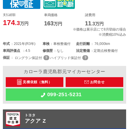
支払総額
車両価格
諸費用
174
.3
163
11
万円
万円
.3
万円
※価格は展示店にて8月登録の場合
※消費税10%込み
年式
2021年(R3年)
車検
車検整備付
走行距離
76,000km
車両
評価点
4.5
修復歴
なし
法定整備
定期点検整備付
保証
ロングラン保証付
ハイブリッド保証付
カローラ鹿児島郡元マイカーセンター
見積依頼（無料）
お問合せ
099-251-5231
トヨタ
アクア Z