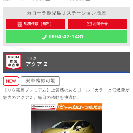
カローラ鹿児島Ｕステーション鹿屋
見積依頼（無料）
お問合せ
0994-42-1481
トヨタ
アクア Z
【ＵＧ霧島プレミアム】上質感のあるゴールドカラーと低燃費が
魅力のアクアＺ。毎日の移動を快適に。