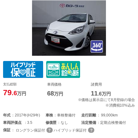
支払総額
車両価格
諸費用
79
.6
68
11
万円
万円
.6
万円
※価格は展示店にて8月登録の場合
※消費税10%込み
年式
2017年(H29年)
車検
車検整備付
走行距離
99,000km
車両
評価点
3.5
修復歴
なし
法定整備
定期点検整備付
保証
ロングラン保証付
ハイブリッド保証付