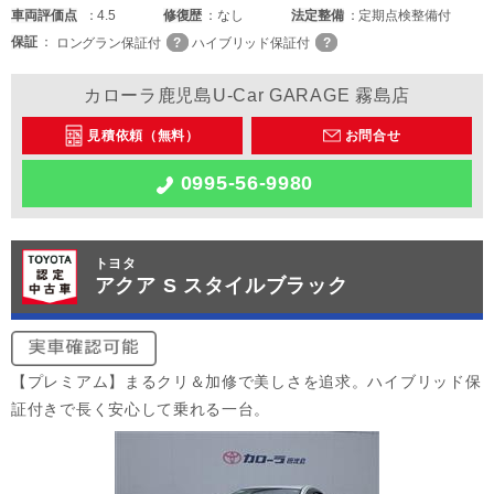
車両
評価点
4.5
修復歴
なし
法定整備
定期点検整備付
保証
ロングラン保証付
ハイブリッド保証付
カローラ鹿児島U-Car GARAGE 霧島店
見積依頼（無料）
お問合せ
0995-56-9980
トヨタ
アクア S スタイルブラック
【プレミアム】まるクリ＆加修で美しさを追求。ハイブリッド保
証付きで長く安心して乗れる一台。