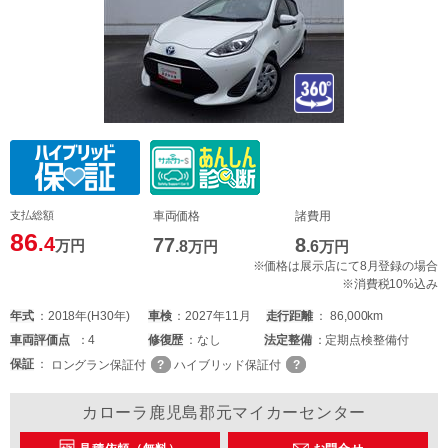
支払総額
車両価格
諸費用
86
.4
77
8
万円
.8
万円
.6
万円
※価格は展示店にて8月登録の場合
※消費税10%込み
年式
2018年(H30年)
車検
2027年11月
走行距離
86,000km
車両
評価点
4
修復歴
なし
法定整備
定期点検整備付
保証
ロングラン保証付
ハイブリッド保証付
カローラ鹿児島郡元マイカーセンター