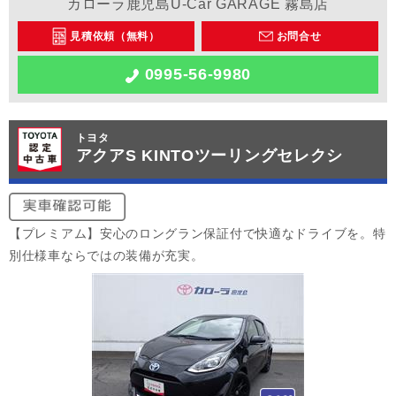
カローラ鹿児島U-Car GARAGE 霧島店
見積依頼（無料）
お問合せ
0995-56-9980
トヨタ
アクアS KINTOツーリングセレクシ
【プレミアム】安心のロングラン保証付で快適なドライブを。特
別仕様車ならではの装備が充実。