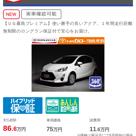
【ＵＧ霧島プレミアム】使い勝手の良いアクア。１年間走行距離
無制限のロングラン保証付で安心をお届け。
支払総額
車両価格
諸費用
86
.6
75
11
万円
万円
.6
万円
※価格は展示店にて8月登録の場合