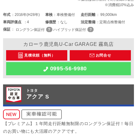
※消費税10%込み
年式
2016年(H28年)
車検
車検整備付
走行距離
99,000km
車両
評価点
4
修復歴
なし
法定整備
定期点検整備付
保証
ロングラン保証付
ハイブリッド保証付
カローラ鹿児島U-Car GARAGE 霧島店
見積依頼（無料）
お問合せ
0995-56-9980
トヨタ
アクア S
【プレミアム】１年間走行距離無制限のロングラン保証付！毎日
のお買い物にも大活躍のアクアです。