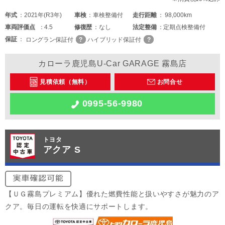
年式
2021年(R3年)
車検
車検整備付
走行距離
98,000km
車両
評価点
4.5
修復歴
なし
法定整備
定期点検整備付
保証
ロングラン保証付
ハイブリッド保証付
カローラ鹿児島U-Car GARAGE 霧島店
見積依頼（無料）
お問合せ
0995-56-9980
トヨタ
アクア S
【ＵＧ霧島プレミアム】優れた燃費性能と扱いやすさが魅力のア
クア。毎日の運転を快適にサポートします。