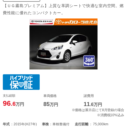
【ＵＧ霧島プレミアム】上質な革調シートで快適な室内空間。燃
費性能に優れたコンパクトカー。
支払総額
車両価格
諸費用
96
.6
85
11
万円
万円
.6
万円
※価格は展示店にて8月登録の場合
※消費税10%込み
年式
2015年(H27年)
車検
車検整備付
走行距離
75,000km