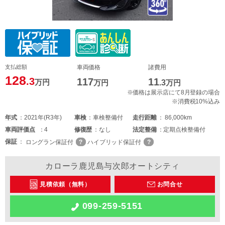
支払総額
車両価格
諸費用
128
.3
117
11
万円
万円
.3
万円
※価格は展示店にて8月登録の場合
※消費税10%込み
年式
2021年(R3年)
車検
車検整備付
走行距離
86,000km
車両
評価点
4
修復歴
なし
法定整備
定期点検整備付
保証
ロングラン保証付
ハイブリッド保証付
カローラ鹿児島与次郎オートシティ
見積依頼（無料）
お問合せ
099-259-5151