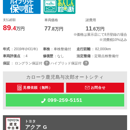
支払総額
車両価格
諸費用
89
.4
77
11
万円
.8
万円
.6
万円
※価格は展示店にて8月登録の場合
※消費税10%込み
年式
2019年(H31年)
車検
車検整備付
走行距離
82,000km
車両
評価点
4
修復歴
なし
法定整備
定期点検整備付
保証
ロングラン保証付
ハイブリッド保証付
カローラ鹿児島与次郎オートシティ
見積依頼（無料）
お問合せ
099-259-5151
トヨタ
アクア G