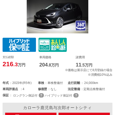
支払総額
車両価格
諸費用
216
.3
204
11
万円
.8
万円
.5
万円
※価格は展示店にて8月登録の場合
※消費税10%込み
年式
2023年(R5年)
車検
車検整備付
走行距離
24,000km
車両
評価点
4
修復歴
なし
法定整備
定期点検整備付
保証
ロングラン保証付
ハイブリッド保証付
カローラ鹿児島与次郎オートシティ