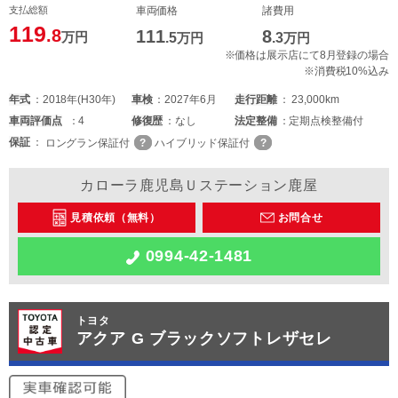
支払総額
車両価格
諸費用
119
.8
111
8
万円
.5
万円
.3
万円
※価格は展示店にて8月登録の場合
※消費税10%込み
年式
2018年(H30年)
車検
2027年6月
走行距離
23,000km
車両
評価点
4
修復歴
なし
法定整備
定期点検整備付
保証
ロングラン保証付
ハイブリッド保証付
カローラ鹿児島Ｕステーション鹿屋
見積依頼（無料）
お問合せ
0994-42-1481
トヨタ
アクア G ブラックソフトレザセレ