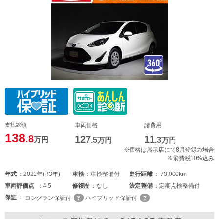
支払総額
車両価格
諸費用
138
.8
127
11
万円
.5
万円
.3
万円
※価格は展示店にて8月登録の場合
※消費税10%込み
年式
2021年(R3年)
車検
車検整備付
走行距離
73,000km
車両
評価点
4.5
修復歴
なし
法定整備
定期点検整備付
保証
ロングラン保証付
ハイブリッド保証付