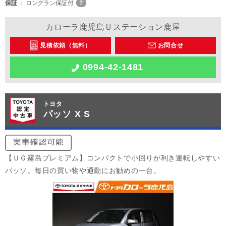
保証
ロングラン保証付
カローラ鹿児島Ｕステーション鹿屋
見積依頼（無料）
お問合せ
0994-42-1481
トヨタ
パッソ X S
【ＵＧ霧島プレミアム】コンパクトで小回りが利き運転しやすい
パッソ。毎日の買い物や通勤にお勧めの一台。