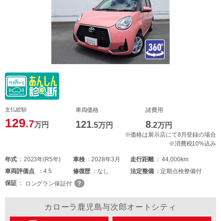
支払総額
車両価格
諸費用
129
.7
121
8
万円
.5
万円
.2
万円
※価格は展示店にて8月登録の場合
※消費税10%込み
年式
2023年(R5年)
車検
2028年3月
走行距離
44,000km
車両
評価点
4.5
修復歴
なし
法定整備
定期点検整備付
保証
ロングラン保証付
カローラ鹿児島与次郎オートシティ