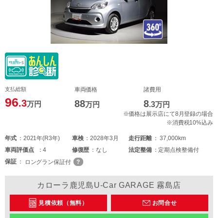
支払総額
車両価格
諸費用
96
.3
88
8
万円
万円
.3
万円
※価格は展示店にて8月登録の場合
※消費税10%込み
年式
2021年(R3年)
車検
2028年3月
走行距離
37,000km
車両
評価点
4
修復歴
なし
法定整備
定期点検整備付
保証
ロングラン保証付
カローラ鹿児島U-Car GARAGE 霧島店
見積依頼（無料）
お問合せ