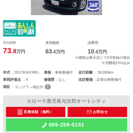
支払総額
車両価格
諸費用
73
.8
63
10
万円
.4
万円
.4
万円
※価格は展示店にて8月登録の場合
※消費税10%込み
年式
2017年(H29年)
車検
車検整備付
走行距離
38,000km
車両
評価点
4
修復歴
なし
法定整備
定期点検整備付
保証
ロングラン保証付
カローラ鹿児島与次郎オートシティ
見積依頼（無料）
お問合せ
099-259-5151