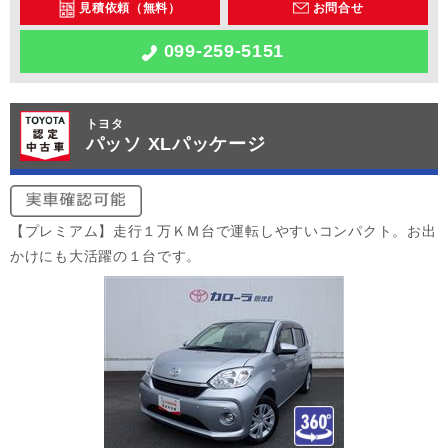
見積依頼（無料）
お問合せ
099-259-5151
トヨタ
パッソ XLパッケージ
【プレミアム】走行１万ＫＭ台で運転しやすいコンパクト。お出
かけにも大活躍の１台です。