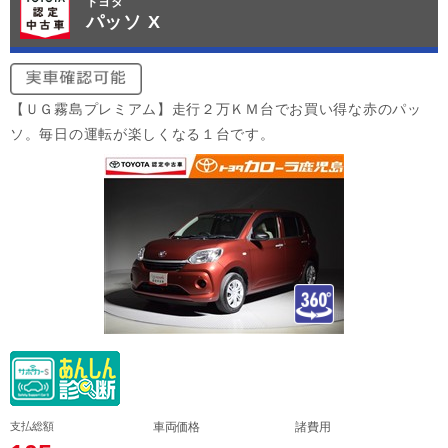
トヨタ
パッソ X
【ＵＧ霧島プレミアム】走行２万ＫＭ台でお買い得な赤のパッ
ソ。毎日の運転が楽しくなる１台です。
支払総額
車両価格
諸費用