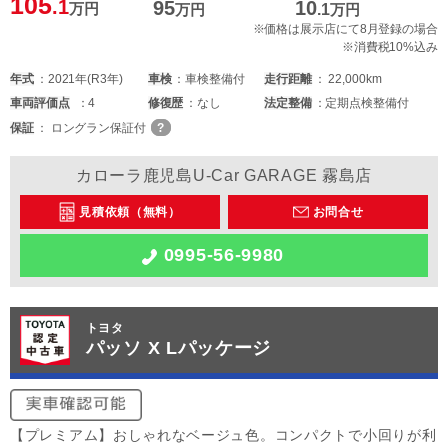
105
.1
95
10
万円
万円
.1
万円
※価格は展示店にて8月登録の場合
※消費税10%込み
年式
2021年(R3年)
車検
車検整備付
走行距離
22,000km
車両
評価点
4
修復歴
なし
法定整備
定期点検整備付
保証
ロングラン保証付
カローラ鹿児島U-Car GARAGE 霧島店
見積依頼（無料）
お問合せ
0995-56-9980
トヨタ
パッソ X Lパッケージ
【プレミアム】おしゃれなベージュ色。コンパクトで小回りが利