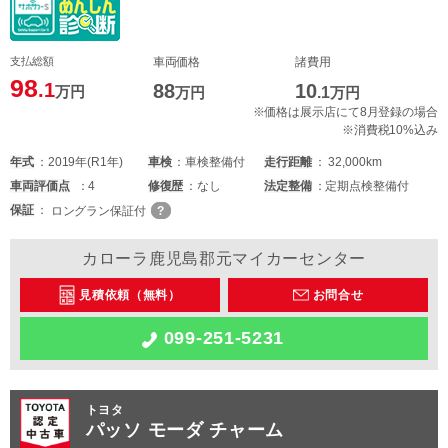
支払総額
車両価格
諸費用
98
.1
88
10
万円
万円
.1
万円
※価格は展示店にて8月登録の場合
※消費税10%込み
年式
2019年(R1年)
車検
車検整備付
走行距離
32,000km
車両
評価点
4
修復歴
なし
法定整備
定期点検整備付
保証
ロングラン保証付
カローラ鹿児島郡元マイカーセンター
見積依頼（無料）
お問合せ
099-251-5231
トヨタ
パッソ モーダ チャーム