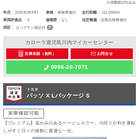
※消費税10%込み
年式
2021年(R3年)
車検
車検整備付
走行距離
111,000km
車両
評価点
4
修復歴
なし
法定整備
定期点検整備付
保証
ロングラン保証付
カローラ鹿児島川内マイカーセンター
見積依頼（無料）
お問合せ
0996-20-7071
トヨタ
パッソ X Lパッケージ S
【プレミアム】温かみのあるベージュカラー。小回りが利き運転
しやすく日々の移動に最適な一台。