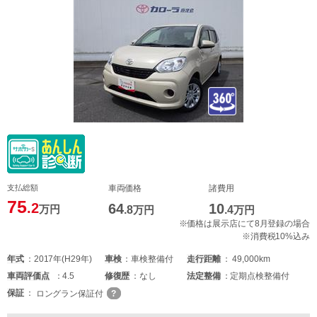
支払総額
車両価格
諸費用
75
.2
64
10
万円
.8
万円
.4
万円
※価格は展示店にて8月登録の場合
※消費税10%込み
年式
2017年(H29年)
車検
車検整備付
走行距離
49,000km
車両
評価点
4.5
修復歴
なし
法定整備
定期点検整備付
保証
ロングラン保証付