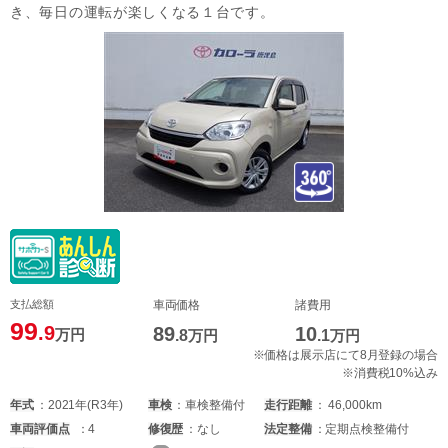
き、毎日の運転が楽しくなる１台です。
支払総額
車両価格
諸費用
99
.9
89
10
万円
.8
万円
.1
万円
※価格は展示店にて8月登録の場合
※消費税10%込み
年式
2021年(R3年)
車検
車検整備付
走行距離
46,000km
車両
評価点
4
修復歴
なし
法定整備
定期点検整備付