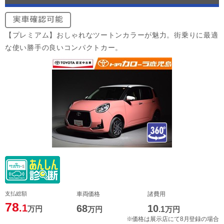
【プレミアム】おしゃれなツートンカラーが魅力。街乗りに最適
な使い勝手の良いコンパクトカー。
支払総額
車両価格
諸費用
78
.1
68
10
万円
万円
.1
万円
※価格は展示店にて8月登録の場合