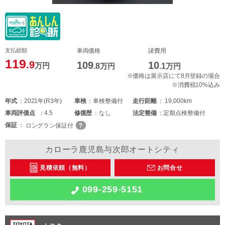
支払総額
車両価格
諸費用
119
.9
109
10
万円
.8
万円
.1
万円
※価格は展示店にて8月登録の場合
※消費税10%込み
年式
2021年(R3年)
車検
車検整備付
走行距離
19,000km
車両
評価点
4.5
修復歴
なし
法定整備
定期点検整備付
保証
ロングラン保証付
カローラ鹿児島与次郎オートシティ
見積依頼（無料）
お問合せ
099-259-5151