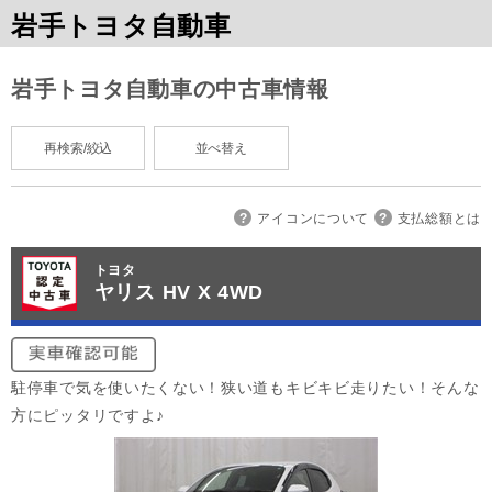
岩手トヨタ自動車
岩手トヨタ自動車の中古車情報
再検索/絞込
並べ替え
アイコンについて
支払総額とは
トヨタ
ヤリス HV X 4WD
駐停車で気を使いたくない！狭い道もキビキビ走りたい！そんな
方にピッタリですよ♪