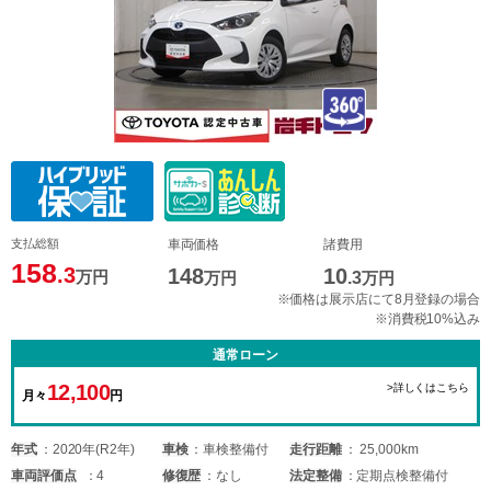
支払総額
車両価格
諸費用
158
.3
148
10
万円
万円
.3
万円
※価格は展示店にて8月登録の場合
※消費税10%込み
通常ローン
12,100
>詳しくはこちら
月々
円
年式
2020年(R2年)
車検
車検整備付
走行距離
25,000km
車両
評価点
4
修復歴
なし
法定整備
定期点検整備付