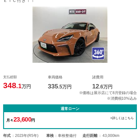
ＥＴＣ付き！！
支払総額
車両価格
諸費用
348
.1
335
12
万円
.5
万円
.6
万円
※価格は展示店にて8月登録の場合
※消費税10%込み
通常ローン
23,600
>詳しくはこちら
月々
円
年式
2023年(R5年)
車検
車検整備付
走行距離
43,000km