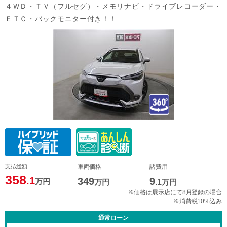
４ＷＤ・ＴＶ（フルセグ）・メモリナビ・ドライブレコーダー・
ＥＴＣ・バックモニター付き！！
支払総額
車両価格
諸費用
358
.1
349
9
万円
万円
.1
万円
※価格は展示店にて8月登録の場合
※消費税10%込み
通常ローン