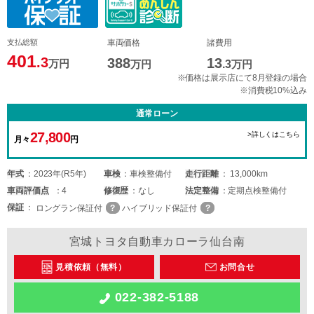
支払総額
車両価格
諸費用
401
.3
388
13
万円
万円
.3
万円
※価格は展示店にて8月登録の場合
※消費税10%込み
通常ローン
27,800
>詳しくはこちら
月々
円
年式
2023年(R5年)
車検
車検整備付
走行距離
13,000km
車両
評価点
4
修復歴
なし
法定整備
定期点検整備付
保証
ロングラン保証付
ハイブリッド保証付
宮城トヨタ自動車カローラ仙台南
見積依頼（無料）
お問合せ
022-382-5188