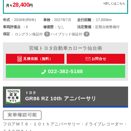
28,400
>詳しくはこちら
月々
円
年式
2024年(R6年)
車検
2027年7月
走行距離
17,000km
車両
評価点
4
修復歴
なし
法定整備
定期点検整備付
保証
ロングラン保証付
ハイブリッド保証付
宮城トヨタ自動車カローラ仙台南
見積依頼（無料）
お問合せ
022-382-5188
トヨタ
GR86 RZ 10th アニバーサリ
フロアＭＴ６・１０ｔｈアニバーサリー・ドライブレコーダー・