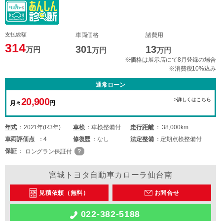
支払総額
車両価格
諸費用
314
301
13
万円
万円
万円
※価格は展示店にて8月登録の場合
※消費税10%込み
通常ローン
20,900
>詳しくはこちら
月々
円
年式
2021年(R3年)
車検
車検整備付
走行距離
38,000km
車両
評価点
4
修復歴
なし
法定整備
定期点検整備付
保証
ロングラン保証付
宮城トヨタ自動車カローラ仙台南
見積依頼（無料）
お問合せ
022-382-5188