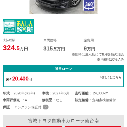
支払総額
車両価格
諸費用
324
.5
315
9
万円
.5
万円
万円
※価格は展示店にて8月登録の場合
※消費税10%込み
通常ローン
20,400
>詳しくはこちら
月々
円
年式
2020年(R2年)
車検
2027年6月
走行距離
24,000km
車両
評価点
4
修復歴
なし
法定整備
定期点検整備付
保証
ロングラン保証付
宮城トヨタ自動車カローラ仙台南