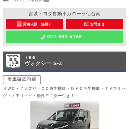
ロングラン保証付
宮城トヨタ自動車カローラ仙台南
見積依頼（無料）
お問合せ
022-382-5188
トヨタ
ヴォクシー S-Z
４ＷＤ・７人乗り・ＣＤ再生機能・ＤＶＤ再生機能・ＴＶフルセ
グ・メモリナビ・後席モニター付き！！