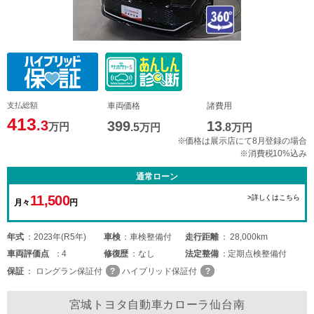
支払総額
車両価格
諸費用
413
.3
399
13
万円
.5
万円
.8
万円
※価格は展示店にて8月登録の場合
※消費税10%込み
通常ローン
11,500
>詳しくはこちら
月々
円
年式
2023年(R5年)
車検
車検整備付
走行距離
28,000km
車両
評価点
4
修復歴
なし
法定整備
定期点検整備付
保証
ロングラン保証付
ハイブリッド保証付
宮城トヨタ自動車カローラ仙台南