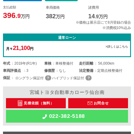
支払総額
車両価格
諸費用
396
.9
382
14
万円
万円
.9
万円
※価格は展示店にて8月登録の場合
※消費税10%込み
通常ローン
21,100
>詳しくはこちら
月々
円
年式
2019年(R1年)
車検
車検整備付
走行距離
56,000km
車両
評価点
3
修復歴
なし
法定整備
定期点検整備付
保証
ロングラン保証付
ハイブリッド保証付
宮城トヨタ自動車カローラ仙台南
見積依頼（無料）
お問合せ
022-382-5188