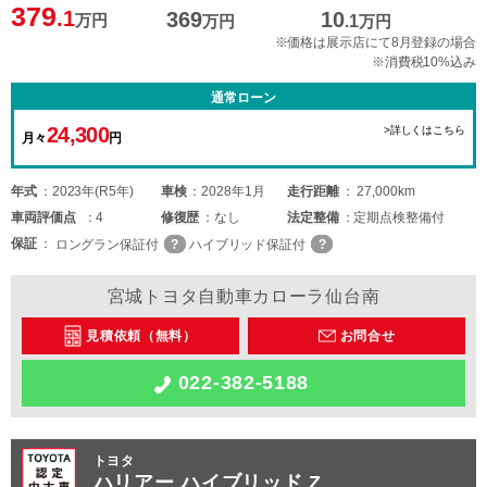
379
.1
369
10
万円
万円
.1
万円
※価格は展示店にて8月登録の場合
※消費税10%込み
通常ローン
24,300
>詳しくはこちら
月々
円
年式
2023年(R5年)
車検
2028年1月
走行距離
27,000km
車両
評価点
4
修復歴
なし
法定整備
定期点検整備付
保証
ロングラン保証付
ハイブリッド保証付
宮城トヨタ自動車カローラ仙台南
見積依頼（無料）
お問合せ
022-382-5188
トヨタ
ハリアー ハイブリッド Z