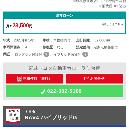
※価格は展示店にて8月登録の場合
※消費税10%込み
通常ローン
23,500
>詳しくはこちら
月々
円
年式
2023年(R5年)
車検
車検整備付
走行距離
52,000km
車両
評価点
4
修復歴
なし
法定整備
定期点検整備付
保証
ロングラン保証付
ハイブリッド保証付
宮城トヨタ自動車カローラ仙台南
見積依頼（無料）
お問合せ
022-382-5188
トヨタ
RAV4 ハイブリッドG