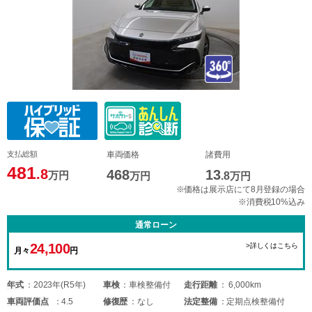
支払総額
車両価格
諸費用
481
.8
468
13
万円
万円
.8
万円
※価格は展示店にて8月登録の場合
※消費税10%込み
通常ローン
24,100
>詳しくはこちら
月々
円
年式
2023年(R5年)
車検
車検整備付
走行距離
6,000km
車両
評価点
4.5
修復歴
なし
法定整備
定期点検整備付