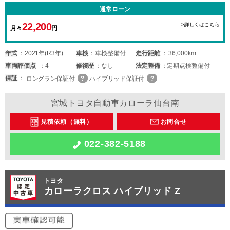
通常ローン
22,200
>詳しくはこちら
月々
円
年式
2021年(R3年)
車検
車検整備付
走行距離
36,000km
車両
評価点
4
修復歴
なし
法定整備
定期点検整備付
保証
ロングラン保証付
ハイブリッド保証付
宮城トヨタ自動車カローラ仙台南
見積依頼（無料）
お問合せ
022-382-5188
トヨタ
カローラクロス ハイブリッド Z