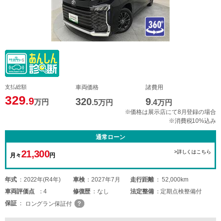
支払総額
車両価格
諸費用
329
.9
320
9
万円
.5
万円
.4
万円
※価格は展示店にて8月登録の場合
※消費税10%込み
通常ローン
21,300
>詳しくはこちら
月々
円
年式
2022年(R4年)
車検
2027年7月
走行距離
52,000km
車両
評価点
4
修復歴
なし
法定整備
定期点検整備付
保証
ロングラン保証付