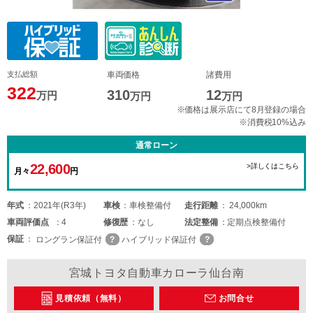
支払総額
車両価格
諸費用
322
310
12
万円
万円
万円
※価格は展示店にて8月登録の場合
※消費税10%込み
通常ローン
22,600
>詳しくはこちら
月々
円
年式
2021年(R3年)
車検
車検整備付
走行距離
24,000km
車両
評価点
4
修復歴
なし
法定整備
定期点検整備付
保証
ロングラン保証付
ハイブリッド保証付
宮城トヨタ自動車カローラ仙台南
見積依頼（無料）
お問合せ