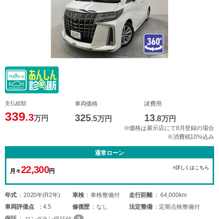
支払総額
車両価格
諸費用
339
.3
325
13
万円
.5
万円
.8
万円
※価格は展示店にて8月登録の場合
※消費税10%込み
通常ローン
22,300
>詳しくはこちら
月々
円
年式
2020年(R2年)
車検
車検整備付
走行距離
64,000km
車両
評価点
4.5
修復歴
なし
法定整備
定期点検整備付
保証