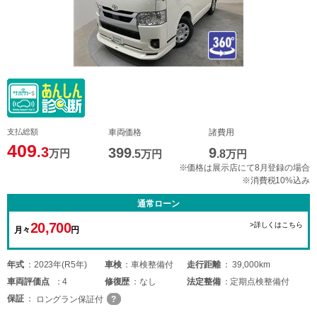
支払総額
車両価格
諸費用
409
.3
399
9
万円
.5
万円
.8
万円
※価格は展示店にて8月登録の場合
※消費税10%込み
通常ローン
20,700
>詳しくはこちら
月々
円
年式
2023年(R5年)
車検
車検整備付
走行距離
39,000km
車両
評価点
4
修復歴
なし
法定整備
定期点検整備付
保証
ロングラン保証付