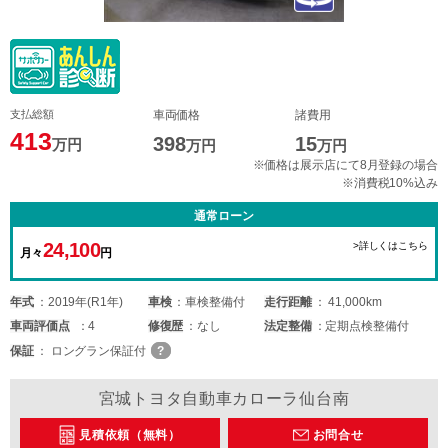
支払総額
車両価格
諸費用
413
398
15
万円
万円
万円
※価格は展示店にて8月登録の場合
※消費税10%込み
通常ローン
24,100
>詳しくはこちら
月々
円
年式
2019年(R1年)
車検
車検整備付
走行距離
41,000km
車両
評価点
4
修復歴
なし
法定整備
定期点検整備付
保証
ロングラン保証付
宮城トヨタ自動車カローラ仙台南
見積依頼（無料）
お問合せ