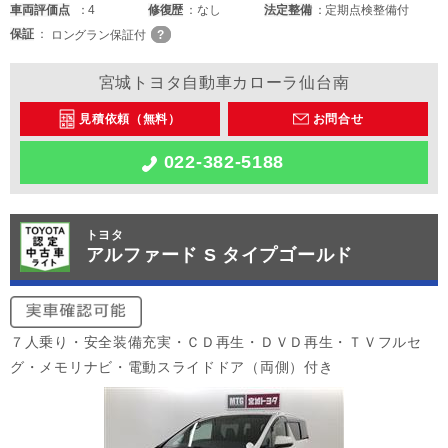
車両
評価点
4
修復歴
なし
法定整備
定期点検整備付
保証
ロングラン保証付
宮城トヨタ自動車カローラ仙台南
見積依頼（無料）
お問合せ
022-382-5188
トヨタ
アルファード S タイプゴールド
７人乗り・安全装備充実・ＣＤ再生・ＤＶＤ再生・ＴＶフルセ
グ・メモリナビ・電動スライドドア（両側）付き