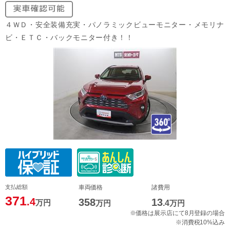
４ＷＤ・安全装備充実・パノラミックビューモニター・メモリナ
ビ・ＥＴＣ・バックモニター付き！！
支払総額
車両価格
諸費用
371
.4
358
13
万円
万円
.4
万円
※価格は展示店にて8月登録の場合
※消費税10%込み