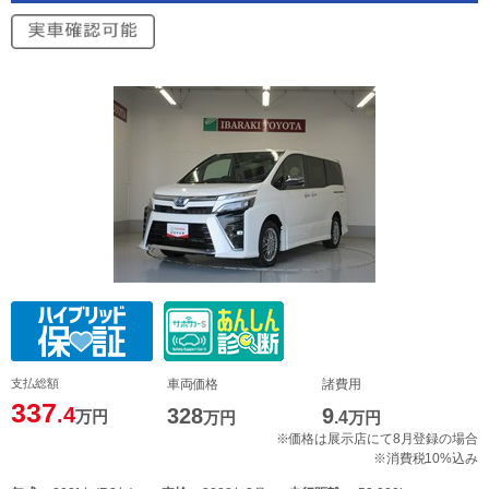
支払総額
車両価格
諸費用
337
.4
328
9
万円
万円
.4
万円
※価格は展示店にて8月登録の場合
※消費税10%込み