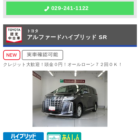
029-241-1122
トヨタ
アルファードハイブリッド SR
クレジット大歓迎！頭金０円！オールローン７２回ＯＫ！