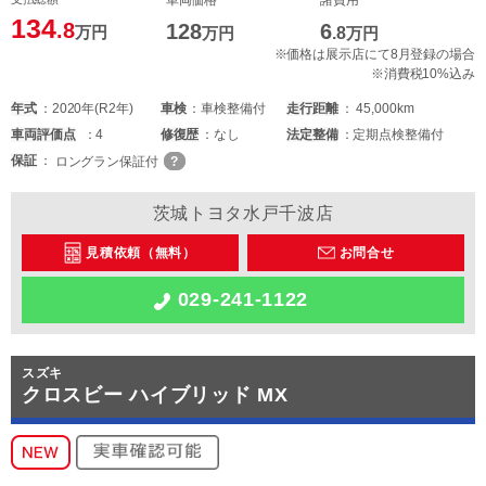
134
.8
128
6
万円
万円
.8
万円
※価格は展示店にて8月登録の場合
※消費税10%込み
年式
2020年(R2年)
車検
車検整備付
走行距離
45,000km
車両
評価点
4
修復歴
なし
法定整備
定期点検整備付
保証
ロングラン保証付
茨城トヨタ水戸千波店
見積依頼（無料）
お問合せ
029-241-1122
スズキ
クロスビー ハイブリッド MX