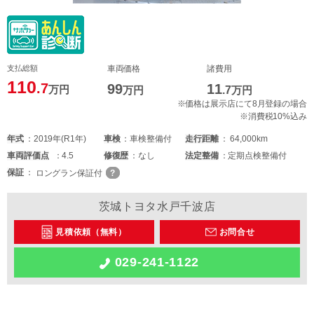
支払総額
車両価格
諸費用
110
.7
99
11
万円
万円
.7
万円
※価格は展示店にて8月登録の場合
※消費税10%込み
年式
2019年(R1年)
車検
車検整備付
走行距離
64,000km
車両
評価点
4.5
修復歴
なし
法定整備
定期点検整備付
保証
ロングラン保証付
茨城トヨタ水戸千波店
見積依頼（無料）
お問合せ
029-241-1122