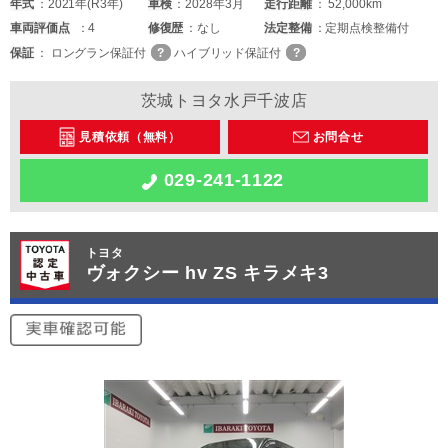
年式
2021年(R3年)
車検
2028年3月
走行距離
52,000km
車両
評価点
4
修復歴
なし
法定整備
定期点検整備付
保証
ロングラン保証付
ハイブリッド保証付
茨城トヨタ水戸千波店
見積依頼（無料）
お問合せ
029-241-1122
トヨタ
ヴォクシー hv ZS キラメキ3