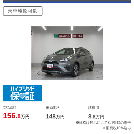
支払総額
車両価格
諸費用
156
.8
148
8
万円
万円
.8
万円
※価格は展示店にて8月登録の場合
※消費税10%込み