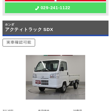
029-241-1122
ホンダ
アクティトラック SDX
支払総額
車両価格
諸費用