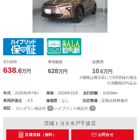
支払総額
車両価格
諸費用
638
.6
628
10
万円
万円
.6
万円
※価格は展示店にて8月登録の場合
※消費税10%込み
年式
2025年(R7年)
車検
2028年10月
走行距離
6,000km
車両
評価点
4.5
修復歴
なし
法定整備
定期点検整備付
保証
ロングラン保証付
ハイブリッド保証付
茨城トヨタ水戸千波店
見積依頼（無料）
お問合せ