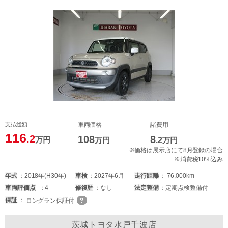
支払総額
車両価格
諸費用
116
.2
108
8
万円
万円
.2
万円
※価格は展示店にて8月登録の場合
※消費税10%込み
年式
2018年(H30年)
車検
2027年6月
走行距離
76,000km
車両
評価点
4
修復歴
なし
法定整備
定期点検整備付
保証
ロングラン保証付
茨城トヨタ水戸千波店