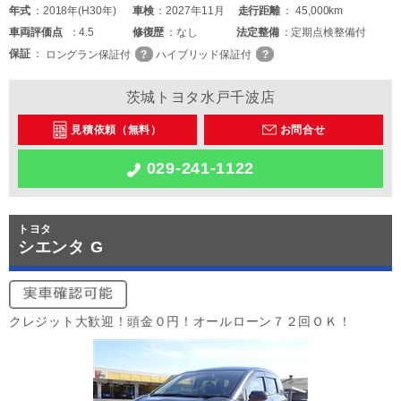
年式
2018年(H30年)
車検
2027年11月
走行距離
45,000km
車両
評価点
4.5
修復歴
なし
法定整備
定期点検整備付
保証
ロングラン保証付
ハイブリッド保証付
茨城トヨタ水戸千波店
見積依頼（無料）
お問合せ
029-241-1122
トヨタ
シエンタ G
クレジット大歓迎！頭金０円！オールローン７２回ＯＫ！