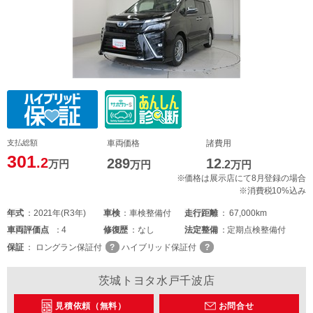
支払総額
車両価格
諸費用
301
.2
289
12
万円
万円
.2
万円
※価格は展示店にて8月登録の場合
※消費税10%込み
年式
2021年(R3年)
車検
車検整備付
走行距離
67,000km
車両
評価点
4
修復歴
なし
法定整備
定期点検整備付
保証
ロングラン保証付
ハイブリッド保証付
茨城トヨタ水戸千波店
見積依頼（無料）
お問合せ