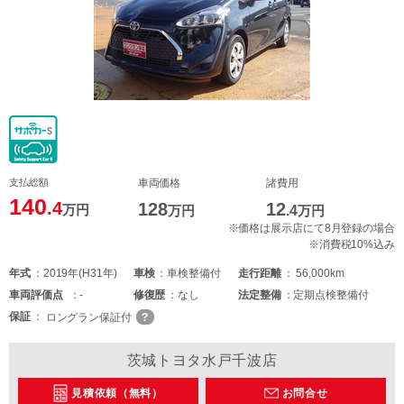
支払総額
車両価格
諸費用
140
.4
128
12
万円
万円
.4
万円
※価格は展示店にて8月登録の場合
※消費税10%込み
年式
2019年(H31年)
車検
車検整備付
走行距離
56,000km
車両
評価点
-
修復歴
なし
法定整備
定期点検整備付
保証
ロングラン保証付
茨城トヨタ水戸千波店
見積依頼（無料）
お問合せ