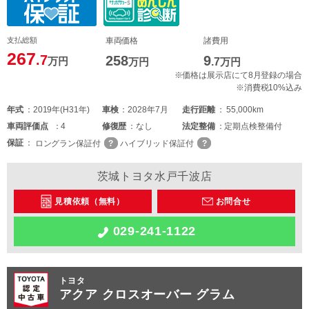
支払総額
車両価格
諸費用
267
.7
258
9
万円
万円
.7
万円
※価格は展示店にて8月登録の場合
※消費税10%込み
年式
2019年(H31年)
車検
2028年7月
走行距離
55,000km
車両
評価点
4
修復歴
なし
法定整備
定期点検整備付
保証
ロングラン保証付
ハイブリッド保証付
茨城トヨタ水戸千波店
見積依頼（無料）
お問合せ
029-241-1122
トヨタ
アクア クロスオーバー グラム