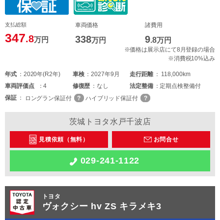
支払総額
車両価格
諸費用
347
.8
338
9
万円
万円
.8
万円
※価格は展示店にて8月登録の場合
※消費税10%込み
年式
2020年(R2年)
車検
2027年9月
走行距離
118,000km
車両
評価点
4
修復歴
なし
法定整備
定期点検整備付
保証
ロングラン保証付
ハイブリッド保証付
茨城トヨタ水戸千波店
見積依頼（無料）
お問合せ
029-241-1122
トヨタ
ヴォクシー hv ZS キラメキ3