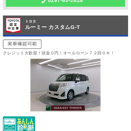
0297-60-2828
トヨタ
ルーミー カスタムG-T
クレジット大歓迎！頭金０円！オールローン７２回ＯＫ！