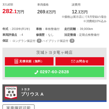
支払総額
車両価格
諸費用
282
.1
269
12
万円
.8
万円
.3
万円
※価格は展示店にて8月登録の場合
※消費税10%込み
年式
2019年(R1年)
車検
車検整備付
走行距離
39,000km
車両
評価点
4
修復歴
なし
法定整備
定期点検整備付
保証
ロングラン保証付
ハイブリッド保証付
茨城トヨタ竜ヶ崎店
見積依頼（無料）
お問合せ
0297-60-2828
トヨタ
プリウス A