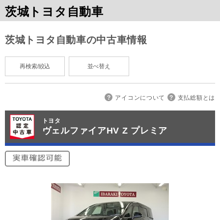
茨城トヨタ自動車
茨城トヨタ自動車の中古車情報
再検索/絞込
並べ替え
アイコンについて
支払総額とは
トヨタ
ヴェルファイアHV Z プレミア