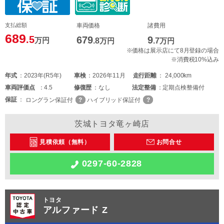
支払総額
車両価格
諸費用
689
.5
679
9
万円
.8
万円
.7
万円
※価格は展示店にて8月登録の場合
※消費税10%込み
年式
2023年(R5年)
車検
2026年11月
走行距離
24,000km
車両
評価点
4.5
修復歴
なし
法定整備
定期点検整備付
保証
ロングラン保証付
ハイブリッド保証付
茨城トヨタ竜ヶ崎店
見積依頼（無料）
お問合せ
0297-60-2828
トヨタ
アルファード Z