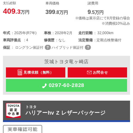
支払総額
車両価格
諸費用
409
.3
399
9
万円
.8
万円
.5
万円
※価格は展示店にて8月登録の場合
※消費税10%込み
年式
2025年(R7年)
車検
2028年2月
走行距離
32,000km
車両
評価点
4
修復歴
なし
法定整備
定期点検整備付
保証
ロングラン保証付
ハイブリッド保証付
茨城トヨタ竜ヶ崎店
見積依頼（無料）
お問合せ
0297-60-2828
トヨタ
ハリアーhv Z レザーパッケージ