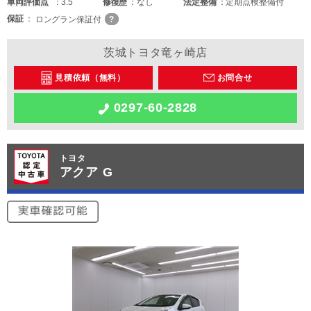
車両
評価点
3.5
修復歴
なし
法定整備
定期点検整備付
保証
ロングラン保証付
茨城トヨタ竜ヶ崎店
見積依頼（無料）
お問合せ
0297-60-2828
トヨタ
アクア G