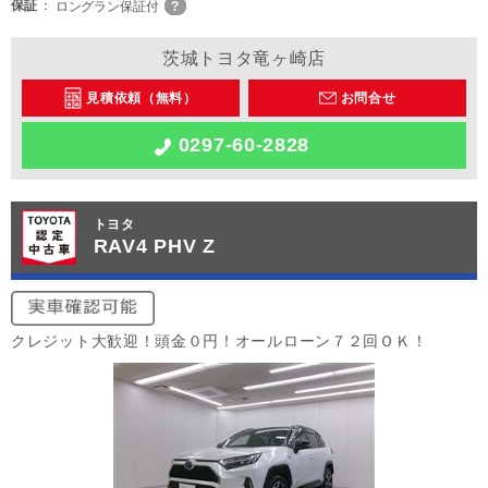
保証
ロングラン保証付
茨城トヨタ竜ヶ崎店
見積依頼（無料）
お問合せ
0297-60-2828
トヨタ
RAV4 PHV Z
クレジット大歓迎！頭金０円！オールローン７２回ＯＫ！