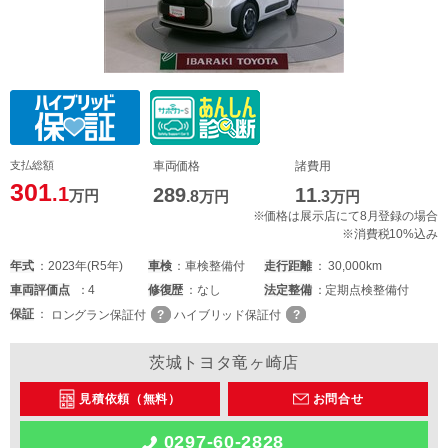
支払総額
車両価格
諸費用
301
.1
289
11
万円
.8
万円
.3
万円
※価格は展示店にて8月登録の場合
※消費税10%込み
年式
2023年(R5年)
車検
車検整備付
走行距離
30,000km
車両
評価点
4
修復歴
なし
法定整備
定期点検整備付
保証
ロングラン保証付
ハイブリッド保証付
茨城トヨタ竜ヶ崎店
見積依頼（無料）
お問合せ
0297-60-2828