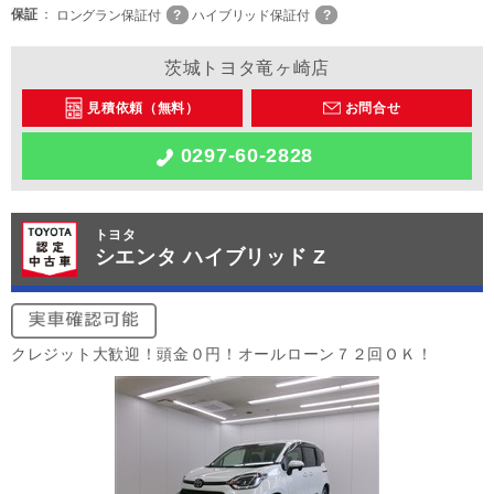
保証
ロングラン保証付
ハイブリッド保証付
茨城トヨタ竜ヶ崎店
見積依頼（無料）
お問合せ
0297-60-2828
トヨタ
シエンタ ハイブリッド Z
クレジット大歓迎！頭金０円！オールローン７２回ＯＫ！