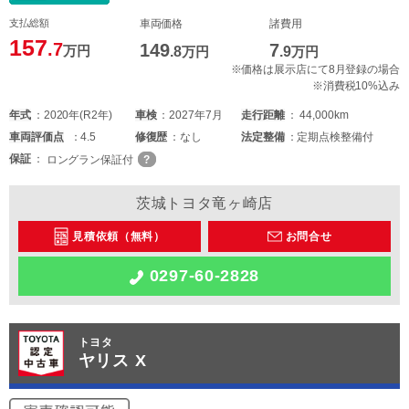
支払総額
車両価格
諸費用
157
.7
149
7
万円
.8
万円
.9
万円
※価格は展示店にて8月登録の場合
※消費税10%込み
年式
2020年(R2年)
車検
2027年7月
走行距離
44,000km
車両
評価点
4.5
修復歴
なし
法定整備
定期点検整備付
保証
ロングラン保証付
茨城トヨタ竜ヶ崎店
見積依頼（無料）
お問合せ
0297-60-2828
トヨタ
ヤリス X