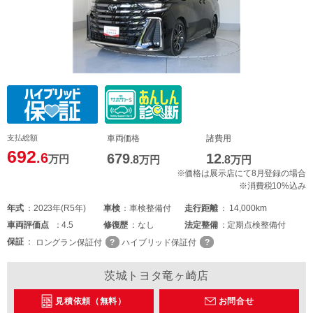
支払総額
車両価格
諸費用
692
.6
679
12
万円
.8
万円
.8
万円
※価格は展示店にて8月登録の場合
※消費税10%込み
年式
2023年(R5年)
車検
車検整備付
走行距離
14,000km
車両
評価点
4.5
修復歴
なし
法定整備
定期点検整備付
保証
ロングラン保証付
ハイブリッド保証付
茨城トヨタ竜ヶ崎店
見積依頼（無料）
お問合せ