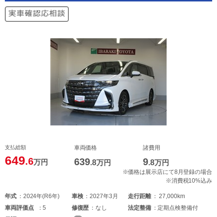
支払総額
車両価格
諸費用
649
.6
639
9
万円
.8
万円
.8
万円
※価格は展示店にて8月登録の場合
※消費税10%込み
年式
2024年(R6年)
車検
2027年3月
走行距離
27,000km
車両
評価点
5
修復歴
なし
法定整備
定期点検整備付