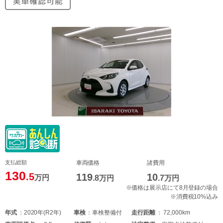
支払総額
車両価格
諸費用
130
.5
119
10
万円
.8
万円
.7
万円
※価格は展示店にて8月登録の場合
※消費税10%込み
年式
2020年(R2年)
車検
車検整備付
走行距離
72,000km