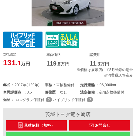
支払総額
車両価格
諸費用
131
.1
119
11
万円
.8
万円
.3
万円
※価格は展示店にて8月登録の場合
※消費税10%込み
年式
2017年(H29年)
車検
車検整備付
走行距離
96,000km
車両
評価点
3.5
修復歴
なし
法定整備
定期点検整備付
保証
ロングラン保証付
ハイブリッド保証付
茨城トヨタ竜ヶ崎店
見積依頼（無料）
お問合せ