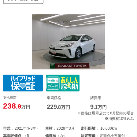
支払総額
車両価格
諸費用
238
.9
229
9
万円
.8
万円
.1
万円
※価格は展示店にて8月登録の場合
※消費税10%込み
年式
2021年(R3年)
車検
2028年3月
走行距離
10,000km
車両
評価点
5
修復歴
なし
法定整備
定期点検整備付