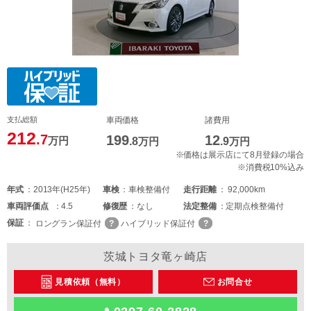
支払総額
車両価格
諸費用
212
.7
199
12
万円
.8
万円
.9
万円
※価格は展示店にて8月登録の場合
※消費税10%込み
年式
2013年(H25年)
車検
車検整備付
走行距離
92,000km
車両
評価点
4.5
修復歴
なし
法定整備
定期点検整備付
保証
ロングラン保証付
ハイブリッド保証付
茨城トヨタ竜ヶ崎店
見積依頼（無料）
お問合せ