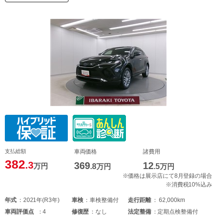
支払総額
車両価格
諸費用
382
.3
369
12
万円
.8
万円
.5
万円
※価格は展示店にて8月登録の場合
※消費税10%込み
年式
2021年(R3年)
車検
車検整備付
走行距離
62,000km
車両
評価点
4
修復歴
なし
法定整備
定期点検整備付