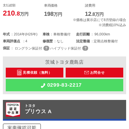
支払総額
車両価格
諸費用
210
.8
198
12
万円
万円
.8
万円
※価格は展示店にて8月登録の場合
※消費税10%込み
年式
2014年(H26年)
車検
車検整備付
走行距離
96,000km
車両
評価点
4
修復歴
なし
法定整備
定期点検整備付
保証
ロングラン保証付
ハイブリッド保証付
茨城トヨタ鹿島店
見積依頼（無料）
お問合せ
0299-83-2217
トヨタ
プリウス A