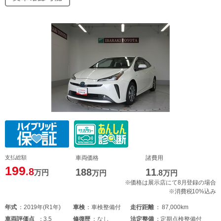
支払総額
車両価格
諸費用
199
.8
188
11
万円
万円
.8
万円
※価格は展示店にて8月登録の場合
※消費税10%込み
年式
2019年(R1年)
車検
車検整備付
走行距離
87,000km
車両
評価点
3.5
修復歴
なし
法定整備
定期点検整備付