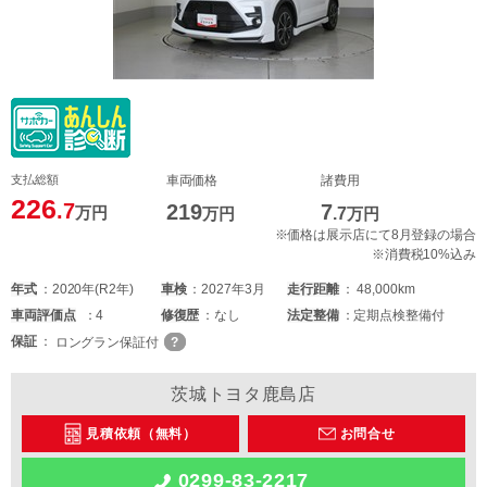
支払総額
車両価格
諸費用
226
.7
219
7
万円
万円
.7
万円
※価格は展示店にて8月登録の場合
※消費税10%込み
年式
2020年(R2年)
車検
2027年3月
走行距離
48,000km
車両
評価点
4
修復歴
なし
法定整備
定期点検整備付
保証
ロングラン保証付
茨城トヨタ鹿島店
見積依頼（無料）
お問合せ
0299-83-2217