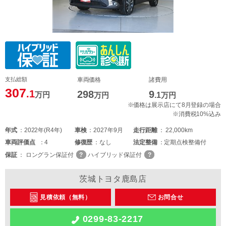
支払総額
車両価格
諸費用
307
.1
298
9
万円
万円
.1
万円
※価格は展示店にて8月登録の場合
※消費税10%込み
年式
2022年(R4年)
車検
2027年9月
走行距離
22,000km
車両
評価点
4
修復歴
なし
法定整備
定期点検整備付
保証
ロングラン保証付
ハイブリッド保証付
茨城トヨタ鹿島店
見積依頼（無料）
お問合せ
0299-83-2217