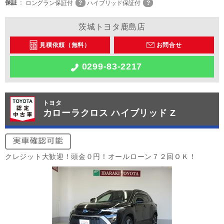
保証
ロングラン保証付
ハイブリッド保証付
茨城トヨタ鹿島店
見積依頼（無料）
お問合せ
0299-83-2217
トヨタ
カローラクロス ハイブリッド Z
クレジット大歓迎！頭金０円！オールローン７２回ＯＫ！