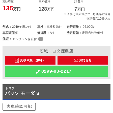
支払総額
車両価格
諸費用
135
128
7
万円
万円
万円
※価格は展示店にて8月登録の場合
※消費税10%込み
年式
2019年(R1年)
車検
車検整備付
走行距離
26,000km
車両
評価点
-
修復歴
なし
法定整備
定期点検整備付
保証
ロングラン保証付
茨城トヨタ鹿島店
見積依頼（無料）
お問合せ
0299-83-2217
トヨタ
パッソ モーダ S