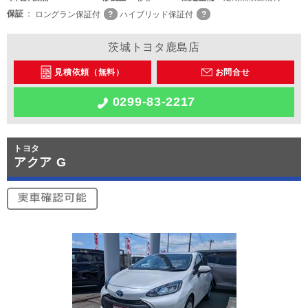
保証
ロングラン保証付
ハイブリッド保証付
茨城トヨタ鹿島店
見積依頼（無料）
お問合せ
0299-83-2217
トヨタ
アクア G