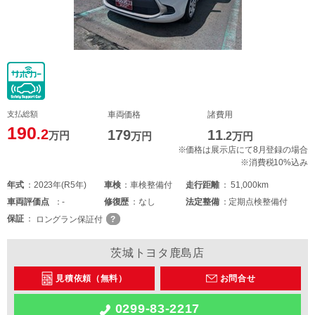
支払総額
車両価格
諸費用
190
.2
179
11
万円
万円
.2
万円
※価格は展示店にて8月登録の場合
※消費税10%込み
年式
2023年(R5年)
車検
車検整備付
走行距離
51,000km
車両
評価点
-
修復歴
なし
法定整備
定期点検整備付
保証
ロングラン保証付
茨城トヨタ鹿島店
見積依頼（無料）
お問合せ
0299-83-2217