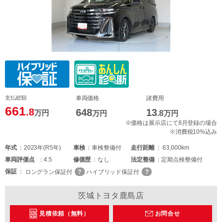
支払総額
車両価格
諸費用
661
.8
648
13
万円
万円
.8
万円
※価格は展示店にて8月登録の場合
※消費税10%込み
年式
2023年(R5年)
車検
車検整備付
走行距離
63,000km
車両
評価点
4.5
修復歴
なし
法定整備
定期点検整備付
保証
ロングラン保証付
ハイブリッド保証付
茨城トヨタ鹿島店
見積依頼（無料）
お問合せ