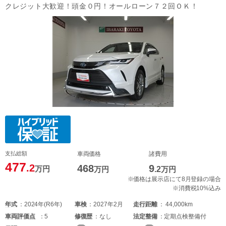
クレジット大歓迎！頭金０円！オールローン７２回ＯＫ！
支払総額
車両価格
諸費用
477
.2
468
9
万円
万円
.2
万円
※価格は展示店にて8月登録の場合
※消費税10%込み
年式
2024年(R6年)
車検
2027年2月
走行距離
44,000km
車両
評価点
5
修復歴
なし
法定整備
定期点検整備付