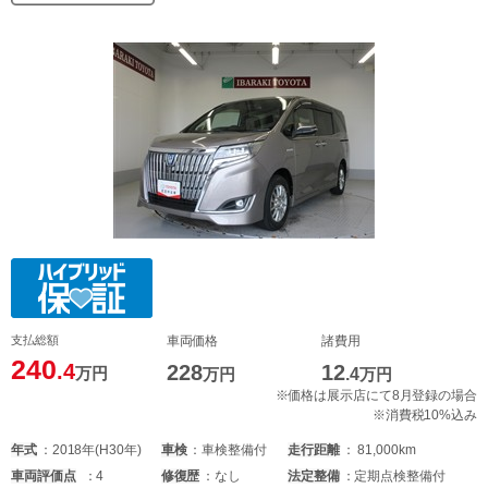
支払総額
車両価格
諸費用
240
.4
228
12
万円
万円
.4
万円
※価格は展示店にて8月登録の場合
※消費税10%込み
年式
2018年(H30年)
車検
車検整備付
走行距離
81,000km
車両
評価点
4
修復歴
なし
法定整備
定期点検整備付