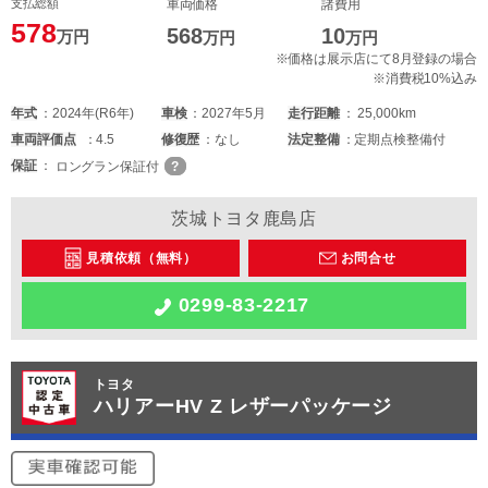
支払総額
車両価格
諸費用
578
568
10
万円
万円
万円
※価格は展示店にて8月登録の場合
※消費税10%込み
年式
2024年(R6年)
車検
2027年5月
走行距離
25,000km
車両
評価点
4.5
修復歴
なし
法定整備
定期点検整備付
保証
ロングラン保証付
茨城トヨタ鹿島店
見積依頼（無料）
お問合せ
0299-83-2217
トヨタ
ハリアーHV Z レザーパッケージ