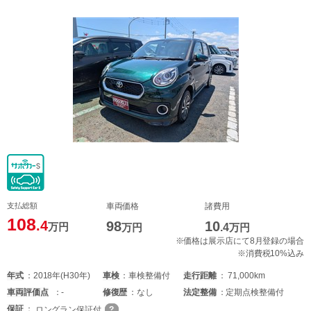
支払総額
車両価格
諸費用
108
.4
98
10
万円
万円
.4
万円
※価格は展示店にて8月登録の場合
※消費税10%込み
年式
2018年(H30年)
車検
車検整備付
走行距離
71,000km
車両
評価点
-
修復歴
なし
法定整備
定期点検整備付
保証
ロングラン保証付