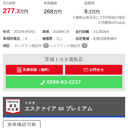
支払総額
車両価格
諸費用
277
.3
268
9
万円
万円
.3
万円
※価格は展示店にて8月登録の場合
※消費税10%込み
年式
2023年(R5年)
車検
2028年1月
走行距離
51,000km
車両
評価点
4
修復歴
なし
法定整備
定期点検整備付
保証
ロングラン保証付
ハイブリッド保証付
茨城トヨタ鹿島店
見積依頼（無料）
お問合せ
0299-83-2217
トヨタ
エスクァイア GI プレミアム