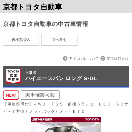
京都トヨタ自動車
京都トヨタ自動車の中古車情報
再検索/絞込
並べ替え
アイコンについて
支払総額とは
トヨタ
ハイエースバン ロング S-GL
【車検整備付】４ＷＤ・ＴＳＳ・前後ドラレコ・ＬＥＤ・ＳＤナ
ビ・全方位カメラ・バックカメラ・ＥＴＣ