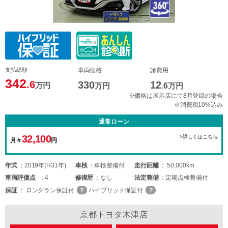
支払総額
車両価格
諸費用
342
.6
330
12
万円
万円
.6
万円
※価格は展示店にて8月登録の場合
※消費税10%込み
通常ローン
32,100
>詳しくはこちら
月々
円
年式
2019年(H31年)
車検
車検整備付
走行距離
50,000km
車両
評価点
4
修復歴
なし
法定整備
定期点検整備付
保証
ロングラン保証付
ハイブリッド保証付
京都トヨタ木津店