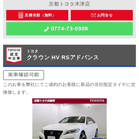
京都トヨタ木津店
見積依頼（無料）
お問合せ
0774-73-0909
トヨタ
クラウン HV RSアドバンス
このお車を弊社にてご成約のお客様に新品の当社指定タイヤに交
換致します。