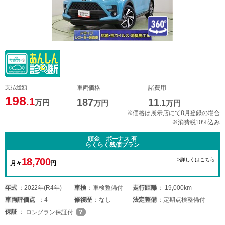
支払総額
車両価格
諸費用
198
.1
187
11
万円
万円
.1
万円
※価格は展示店にて8月登録の場合
※消費税10%込み
頭金 ボーナス 有
らくらく残価プラン
18,700
>詳しくはこちら
月々
円
年式
2022年(R4年)
車検
車検整備付
走行距離
19,000km
車両
評価点
4
修復歴
なし
法定整備
定期点検整備付
保証
ロングラン保証付