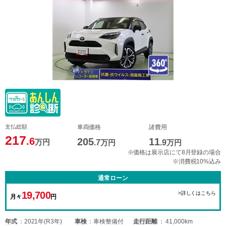
支払総額
車両価格
諸費用
217
.6
205
11
万円
.7
万円
.9
万円
※価格は展示店にて8月登録の場合
※消費税10%込み
通常ローン
19,700
>詳しくはこちら
月々
円
年式
2021年(R3年)
車検
車検整備付
走行距離
41,000km