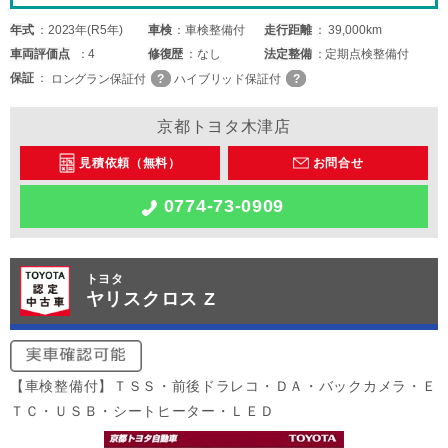
年式
2023年(R5年)
車検
車検整備付
走行距離
39,000km
車両
評価点
4
修復歴
なし
法定整備
定期点検整備付
保証
ロングラン保証付
ハイブリッド保証付
京都トヨタ木津店
見積依頼（無料）
お問合せ
0774-73-0909
トヨタ
ヤリスクロス Z
【車検整備付】ＴＳＳ・前後ドラレコ・ＤＡ・バックカメラ・Ｅ
ＴＣ・ＵＳＢ・シートヒーター・ＬＥＤ