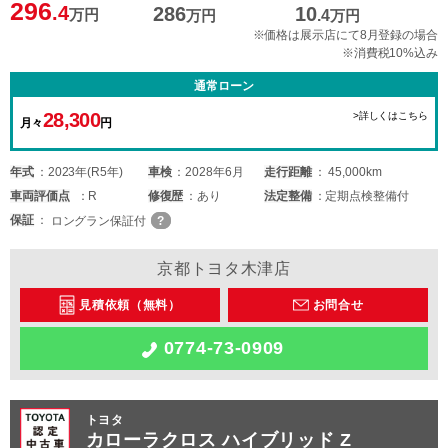
296
.4
286
10
万円
万円
.4
万円
※価格は展示店にて8月登録の場合
※消費税10%込み
通常ローン
28,300
>詳しくはこちら
月々
円
年式
2023年(R5年)
車検
2028年6月
走行距離
45,000km
車両
評価点
R
修復歴
あり
法定整備
定期点検整備付
保証
ロングラン保証付
京都トヨタ木津店
見積依頼（無料）
お問合せ
0774-73-0909
トヨタ
カローラクロス ハイブリッド Z