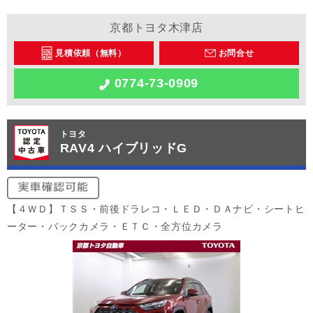
京都トヨタ木津店
見積依頼（無料）
お問合せ
0774-73-0909
トヨタ
RAV4 ハイブリッドG
【４ＷＤ】ＴＳＳ・前後ドラレコ・ＬＥＤ・ＤＡナビ・シートヒ
ーター・バックカメラ・ＥＴＣ・全方位カメラ