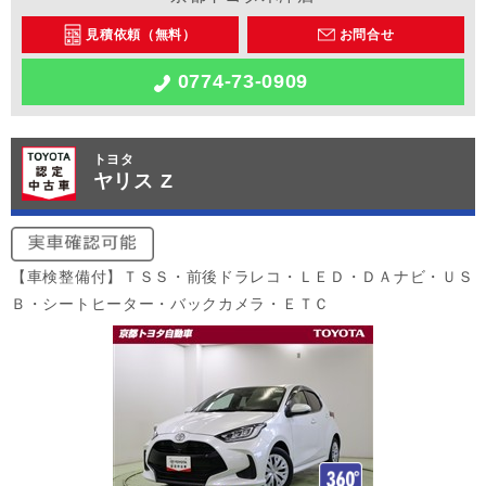
見積依頼（無料）
お問合せ
0774-73-0909
トヨタ
ヤリス Z
【車検整備付】ＴＳＳ・前後ドラレコ・ＬＥＤ・ＤＡナビ・ＵＳ
Ｂ・シートヒーター・バックカメラ・ＥＴＣ