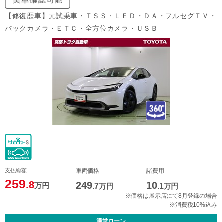
【修復歴車】元試乗車・ＴＳＳ・ＬＥＤ・ＤＡ・フルセグＴＶ・
バックカメラ・ＥＴＣ・全方位カメラ・ＵＳＢ
支払総額
車両価格
諸費用
259
.8
249
10
万円
.7
万円
.1
万円
※価格は展示店にて8月登録の場合
※消費税10%込み
通常ローン