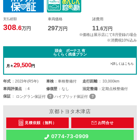
支払総額
車両価格
諸費用
308
.6
297
11
万円
万円
.6
万円
※価格は展示店にて8月登録の場合
※消費税10%込み
頭金 ボーナス 有
らくらく残価プラン
29,500
>詳しくはこちら
月々
円
年式
2023年(R5年)
車検
車検整備付
走行距離
33,000km
車両
評価点
4
修復歴
なし
法定整備
定期点検整備付
保証
ロングラン保証付
ハイブリッド保証付
京都トヨタ木津店
見積依頼（無料）
お問合せ
0774-73-0909