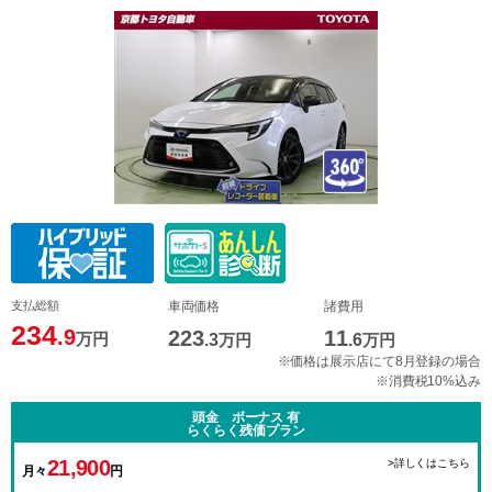
支払総額
車両価格
諸費用
234
.9
223
11
万円
.3
万円
.6
万円
※価格は展示店にて8月登録の場合
※消費税10%込み
頭金 ボーナス 有
らくらく残価プラン
21,900
>詳しくはこちら
月々
円