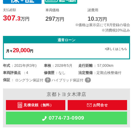
支払総額
車両価格
諸費用
307
.3
297
10
万円
万円
.3
万円
※価格は展示店にて8月登録の場合
※消費税10%込み
通常ローン
29,000
>詳しくはこちら
月々
円
年式
2021年(R3年)
車検
2028年5月
走行距離
57,000km
車両
評価点
4
修復歴
なし
法定整備
定期点検整備付
保証
ロングラン保証付
ハイブリッド保証付
京都トヨタ木津店
見積依頼（無料）
お問合せ
0774-73-0909