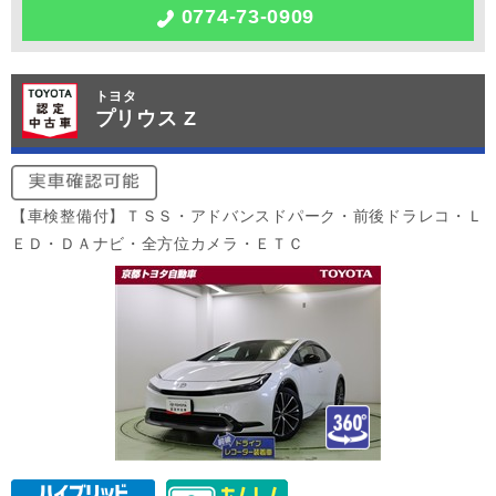
0774-73-0909
トヨタ
プリウス Z
【車検整備付】ＴＳＳ・アドバンスドパーク・前後ドラレコ・Ｌ
ＥＤ・ＤＡナビ・全方位カメラ・ＥＴＣ