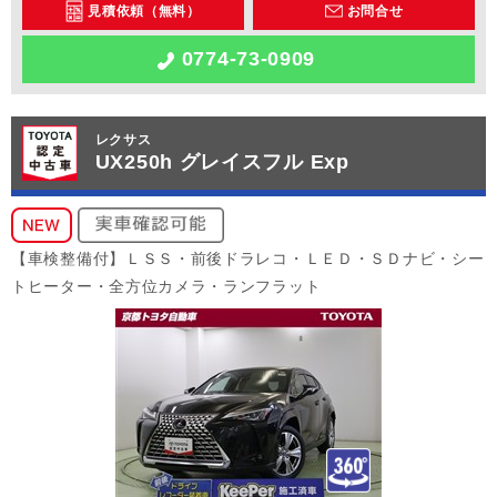
見積依頼（無料）
お問合せ
0774-73-0909
レクサス
UX250h グレイスフル Exp
【車検整備付】ＬＳＳ・前後ドラレコ・ＬＥＤ・ＳＤナビ・シー
トヒーター・全方位カメラ・ランフラット