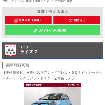
保証
ロングラン保証付
ハイブリッド保証付
京都トヨタ木津店
見積依頼（無料）
お問合せ
0774-73-0909
トヨタ
ライズ Z
【車検整備付】次世代スマアシ・ドラレコ・ＳＤナビ・シートヒ
ーター・バックカメラ・ＥＴＣ・全方位カメラ