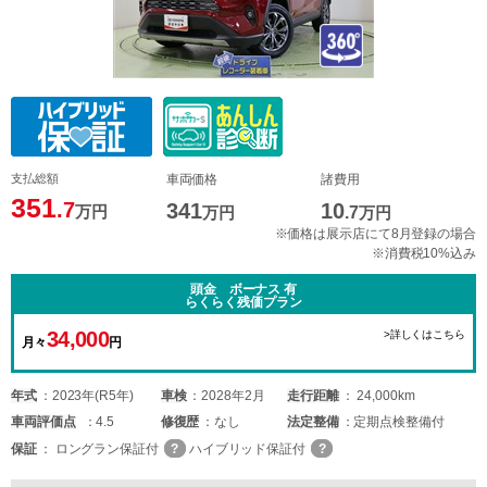
支払総額
車両価格
諸費用
351
.7
341
10
万円
万円
.7
万円
※価格は展示店にて8月登録の場合
※消費税10%込み
頭金 ボーナス 有
らくらく残価プラン
34,000
>詳しくはこちら
月々
円
年式
2023年(R5年)
車検
2028年2月
走行距離
24,000km
車両
評価点
4.5
修復歴
なし
法定整備
定期点検整備付
保証
ロングラン保証付
ハイブリッド保証付