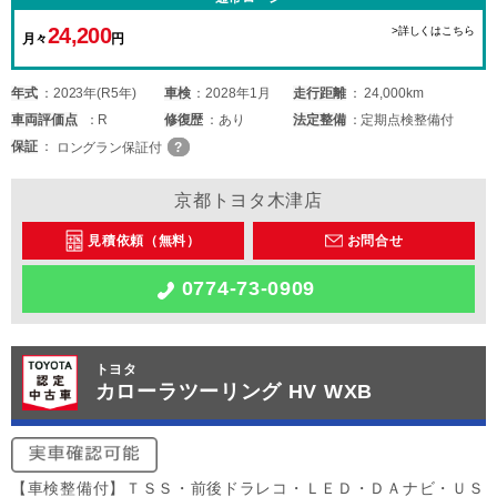
24,200
>詳しくはこちら
月々
円
年式
2023年(R5年)
車検
2028年1月
走行距離
24,000km
車両
評価点
R
修復歴
あり
法定整備
定期点検整備付
保証
ロングラン保証付
京都トヨタ木津店
見積依頼（無料）
お問合せ
0774-73-0909
トヨタ
カローラツーリング HV WXB
【車検整備付】ＴＳＳ・前後ドラレコ・ＬＥＤ・ＤＡナビ・ＵＳ