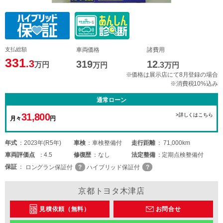
支払総額
車両価格
諸費用
331
.3
319
12
万円
万円
.3
万円
※価格は展示店にて8月登録の場合
※消費税10%込み
通常ローン
31,800
>詳しくはこちら
月々
円
年式
2023年(R5年)
車検
車検整備付
走行距離
71,000km
車両
評価点
4.5
修復歴
なし
法定整備
定期点検整備付
保証
ロングラン保証付
ハイブリッド保証付
京都トヨタ木津店
見積依頼（無料）
お問合せ