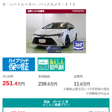
Ｂ・シートヒーター・バックカメラ・ＥＴＣ
支払総額
車両価格
諸費用
251
.4
239
11
万円
.8
万円
.6
万円
※価格は展示店にて8月登録の場合
※消費税10%込み
頭金 ボーナス 有
らくらく残価プラン