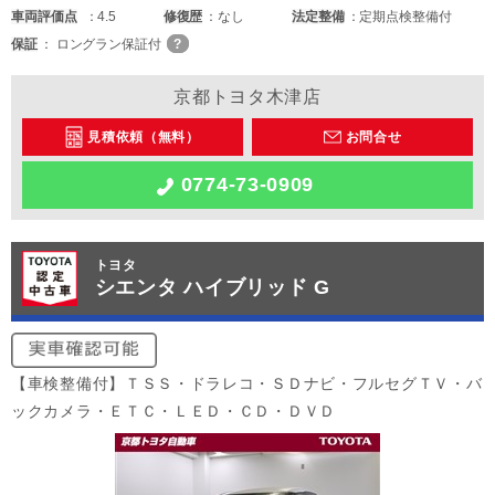
車両
評価点
4.5
修復歴
なし
法定整備
定期点検整備付
保証
ロングラン保証付
京都トヨタ木津店
見積依頼（無料）
お問合せ
0774-73-0909
トヨタ
シエンタ ハイブリッド G
【車検整備付】ＴＳＳ・ドラレコ・ＳＤナビ・フルセグＴＶ・バ
ックカメラ・ＥＴＣ・ＬＥＤ・ＣＤ・ＤＶＤ