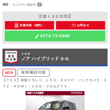
保証
ロングラン保証付
京都トヨタ木津店
見積依頼（無料）
お問合せ
0774-73-0909
トヨタ
ノア ハイブリッド S-G
【ＴＳＳ】前後ドラレコ・ＬＥＤ・ＤＡナビ・バックカメラ・Ｅ
ＴＣ・ＨＤＭＩ・ＵＳＢ・フルセグＴＶ