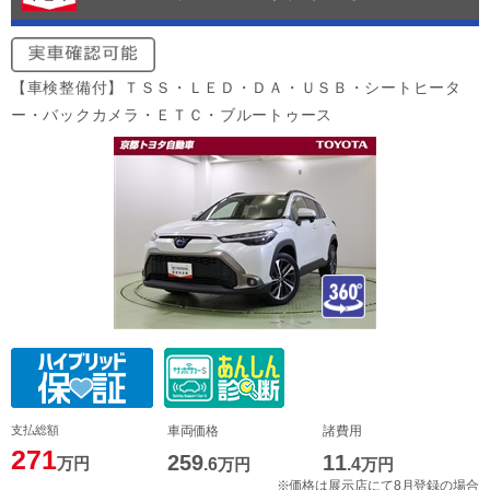
【車検整備付】ＴＳＳ・ＬＥＤ・ＤＡ・ＵＳＢ・シートヒータ
ー・バックカメラ・ＥＴＣ・ブルートゥース
支払総額
車両価格
諸費用
271
259
11
万円
.6
万円
.4
万円
※価格は展示店にて8月登録の場合