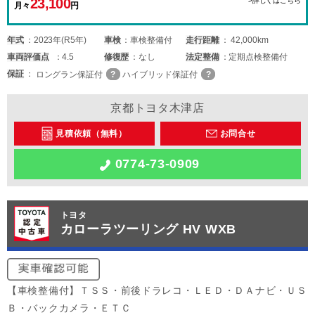
23,100
>詳しくはこちら
月々
円
年式
2023年(R5年)
車検
車検整備付
走行距離
42,000km
車両
評価点
4.5
修復歴
なし
法定整備
定期点検整備付
保証
ロングラン保証付
ハイブリッド保証付
京都トヨタ木津店
見積依頼（無料）
お問合せ
0774-73-0909
トヨタ
カローラツーリング HV WXB
【車検整備付】ＴＳＳ・前後ドラレコ・ＬＥＤ・ＤＡナビ・ＵＳ
Ｂ・バックカメラ・ＥＴＣ