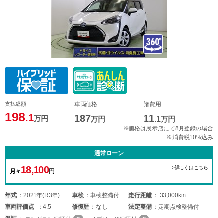
支払総額
車両価格
諸費用
198
.1
187
11
万円
万円
.1
万円
※価格は展示店にて8月登録の場合
※消費税10%込み
通常ローン
18,100
>詳しくはこちら
月々
円
年式
2021年(R3年)
車検
車検整備付
走行距離
33,000km
車両
評価点
4.5
修復歴
なし
法定整備
定期点検整備付