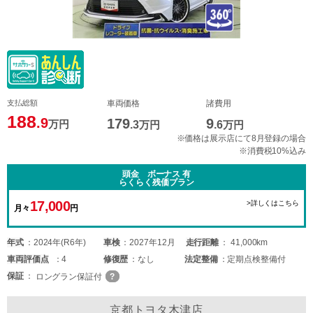
支払総額
車両価格
諸費用
188
.9
179
9
万円
.3
万円
.6
万円
※価格は展示店にて8月登録の場合
※消費税10%込み
頭金 ボーナス 有
らくらく残価プラン
17,000
>詳しくはこちら
月々
円
年式
2024年(R6年)
車検
2027年12月
走行距離
41,000km
車両
評価点
4
修復歴
なし
法定整備
定期点検整備付
保証
ロングラン保証付
京都トヨタ木津店