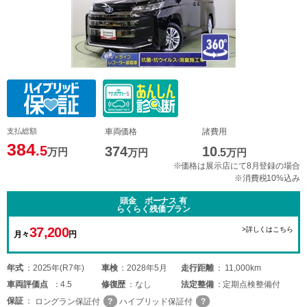
支払総額
車両価格
諸費用
384
.5
374
10
万円
万円
.5
万円
※価格は展示店にて8月登録の場合
※消費税10%込み
頭金 ボーナス 有
らくらく残価プラン
37,200
>詳しくはこちら
月々
円
年式
2025年(R7年)
車検
2028年5月
走行距離
11,000km
車両
評価点
4.5
修復歴
なし
法定整備
定期点検整備付
保証
ロングラン保証付
ハイブリッド保証付