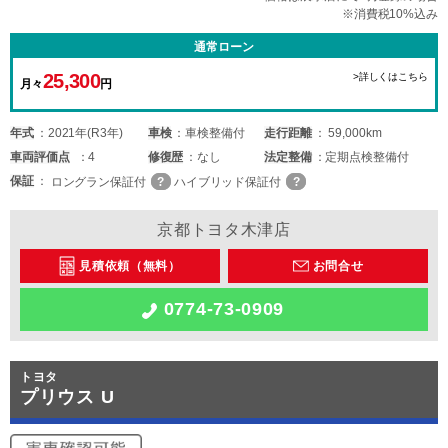
※消費税10%込み
通常ローン
25,300
>詳しくはこちら
月々
円
年式
2021年(R3年)
車検
車検整備付
走行距離
59,000km
車両
評価点
4
修復歴
なし
法定整備
定期点検整備付
保証
ロングラン保証付
ハイブリッド保証付
京都トヨタ木津店
見積依頼（無料）
お問合せ
0774-73-0909
トヨタ
プリウス U