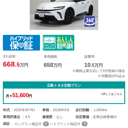
支払総額
車両価格
諸費用
668
.5
658
10
万円
万円
.5
万円
※価格は展示店にて8月登録の場合
※消費税10%込み
広島トヨタ定額プラン
51,600
>詳しくはこちら
月々
円
年式
2025年(R7年)
車検
2028年9月
走行距離
1,000km
車両
評価点
4.5
修復歴
なし
法定整備
定期点検整備付
保証
ロングラン保証付
ハイブリッド保証付