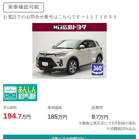
お電話でのお問合せ番号はこちらです⇒１１７１６９９
支払総額
車両価格
諸費用
194
.7
185
9
万円
万円
.7
万円
※価格は展示店にて8月登録の場合
※消費税10%込み
広島トヨタ定額プラン