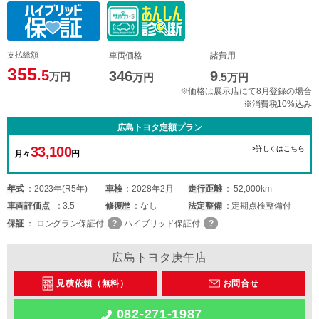
支払総額
車両価格
諸費用
355
.5
346
9
万円
万円
.5
万円
※価格は展示店にて8月登録の場合
※消費税10%込み
広島トヨタ定額プラン
33,100
>詳しくはこちら
月々
円
年式
2023年(R5年)
車検
2028年2月
走行距離
52,000km
車両
評価点
3.5
修復歴
なし
法定整備
定期点検整備付
保証
ロングラン保証付
ハイブリッド保証付
広島トヨタ庚午店
見積依頼（無料）
お問合せ
082-271-1987