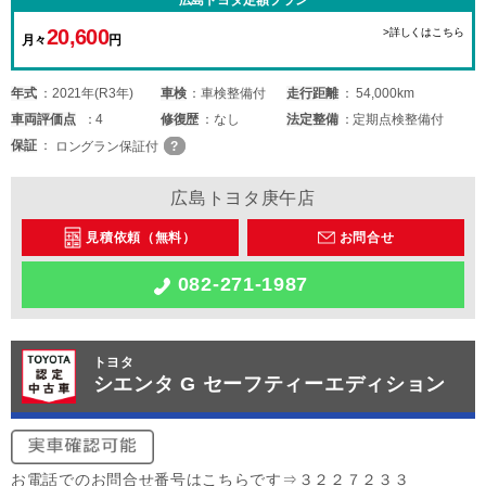
20,600
>詳しくはこちら
月々
円
年式
2021年(R3年)
車検
車検整備付
走行距離
54,000km
車両
評価点
4
修復歴
なし
法定整備
定期点検整備付
保証
ロングラン保証付
広島トヨタ庚午店
見積依頼（無料）
お問合せ
082-271-1987
トヨタ
シエンタ G セーフティーエディション
お電話でのお問合せ番号はこちらです⇒３２２７２３３