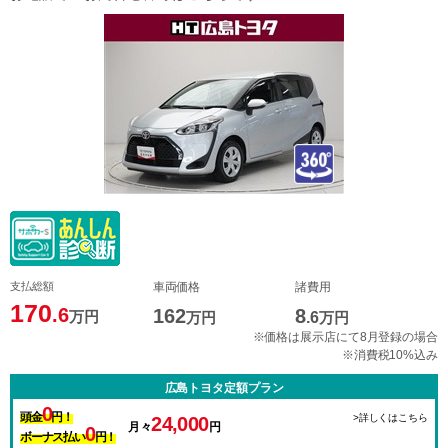
支払総額
車両価格
諸費用
170
.6
162
8
万円
万円
.6
万円
※価格は展示店にて8月登録の場合
※消費税10%込み
広島トヨタ定額プラン
0
頭金
円！
>詳しくはこちら
24,000
月々
円
0
ボーナス払い
円！