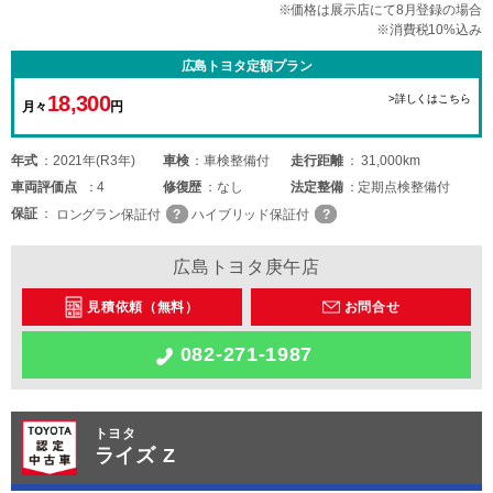
※価格は展示店にて8月登録の場合
※消費税10%込み
広島トヨタ定額プラン
18,300
>詳しくはこちら
月々
円
年式
2021年(R3年)
車検
車検整備付
走行距離
31,000km
車両
評価点
4
修復歴
なし
法定整備
定期点検整備付
保証
ロングラン保証付
ハイブリッド保証付
広島トヨタ庚午店
見積依頼（無料）
お問合せ
082-271-1987
トヨタ
ライズ Z