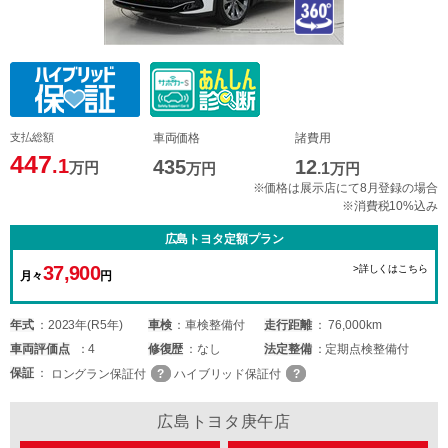
支払総額
車両価格
諸費用
447
.1
435
12
万円
万円
.1
万円
※価格は展示店にて8月登録の場合
※消費税10%込み
広島トヨタ定額プラン
37,900
>詳しくはこちら
月々
円
年式
2023年(R5年)
車検
車検整備付
走行距離
76,000km
車両
評価点
4
修復歴
なし
法定整備
定期点検整備付
保証
ロングラン保証付
ハイブリッド保証付
広島トヨタ庚午店