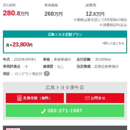
支払総額
車両価格
諸費用
280
.8
268
12
万円
万円
.8
万円
※価格は展示店にて8月登録の場合
※消費税10%込み
広島トヨタ定額プラン
23,800
>詳しくはこちら
月々
円
年式
2023年(R5年)
車検
車検整備付
走行距離
30,000km
車両
評価点
4
修復歴
なし
法定整備
定期点検整備付
保証
ロングラン保証付
広島トヨタ庚午店
見積依頼（無料）
お問合せ
082-271-1987