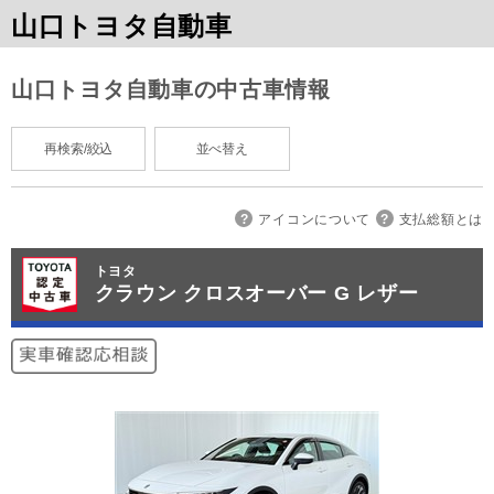
山口トヨタ自動車
山口トヨタ自動車の中古車情報
再検索/絞込
並べ替え
アイコンについて
支払総額とは
トヨタ
クラウン クロスオーバー G レザー