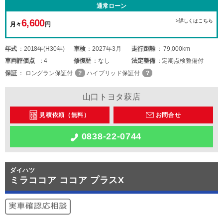
通常ローン
6,600
>詳しくはこちら
月々
円
年式
2018年(H30年)
車検
2027年3月
走行距離
79,000km
車両
評価点
4
修復歴
なし
法定整備
定期点検整備付
保証
ロングラン保証付
ハイブリッド保証付
山口トヨタ萩店
見積依頼（無料）
お問合せ
0838-22-0744
ダイハツ
ミラココア ココア プラスX