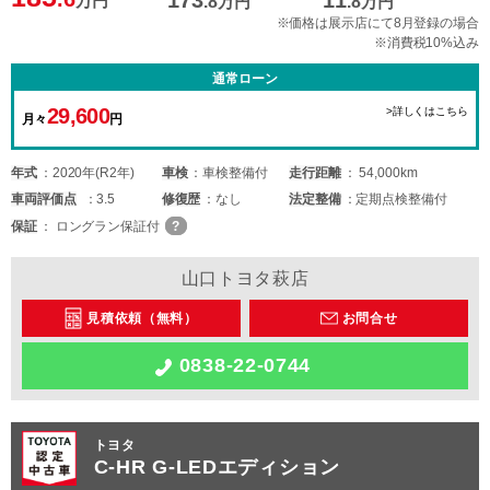
173
11
万円
.8
万円
.8
万円
※価格は展示店にて8月登録の場合
※消費税10%込み
通常ローン
29,600
>詳しくはこちら
月々
円
年式
2020年(R2年)
車検
車検整備付
走行距離
54,000km
車両
評価点
3.5
修復歴
なし
法定整備
定期点検整備付
保証
ロングラン保証付
山口トヨタ萩店
見積依頼（無料）
お問合せ
0838-22-0744
トヨタ
C-HR G-LEDエディション