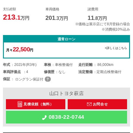
支払総額
車両価格
諸費用
213
.1
201
11
万円
.3
万円
.8
万円
※価格は展示店にて8月登録の場合
※消費税10%込み
通常ローン
22,500
>詳しくはこちら
月々
円
年式
2021年(R3年)
車検
車検整備付
走行距離
86,000km
車両
評価点
4
修復歴
なし
法定整備
定期点検整備付
保証
ロングラン保証付
山口トヨタ萩店
見積依頼（無料）
お問合せ
0838-22-0744