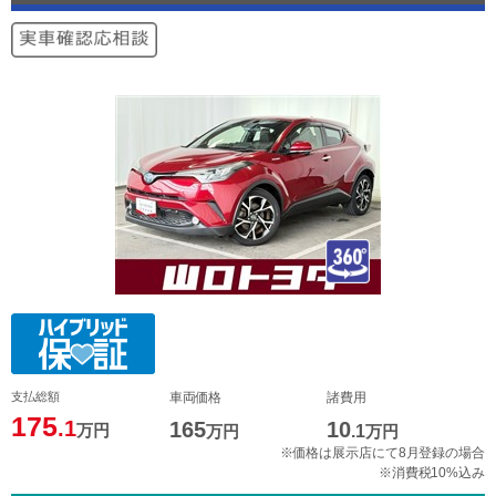
支払総額
車両価格
諸費用
175
.1
165
10
万円
万円
.1
万円
※価格は展示店にて8月登録の場合
※消費税10%込み