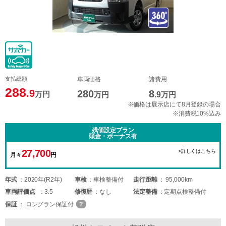
支払総額
車両価格
諸費用
288
.9
280
8
万円
万円
.9
万円
※価格は展示店にて8月登録の場合
※消費税10%込み
残価設定プラン
頭金・ボーナス有
27,700
>詳しくはこちら
月々
円
年式
2020年(R2年)
車検
車検整備付
走行距離
95,000km
車両
評価点
3.5
修復歴
なし
法定整備
定期点検整備付
保証
ロングラン保証付