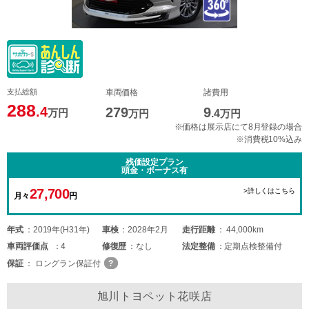
支払総額
車両価格
諸費用
288
.4
279
9
万円
万円
.4
万円
※価格は展示店にて8月登録の場合
※消費税10%込み
残価設定プラン
頭金・ボーナス有
27,700
>詳しくはこちら
月々
円
年式
2019年(H31年)
車検
2028年2月
走行距離
44,000km
車両
評価点
4
修復歴
なし
法定整備
定期点検整備付
保証
ロングラン保証付
旭川トヨペット花咲店