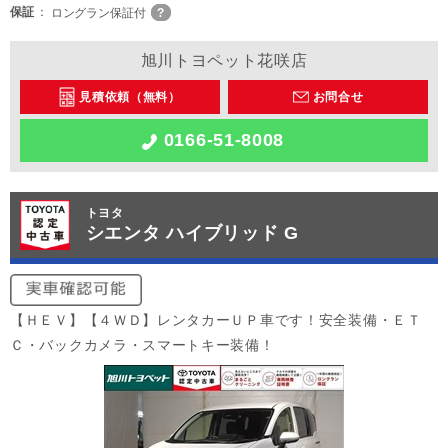
保証
ロングラン保証付
旭川トヨペット花咲店
見積依頼（無料）
お問合せ
0166-51-8008
トヨタ
シエンタ ハイブリッド G
【ＨＥＶ】【４ＷＤ】レンタカーＵＰ車です！安全装備・ＥＴ
Ｃ・バックカメラ・スマートキー装備！