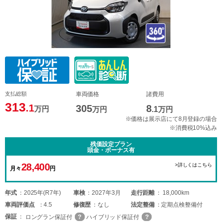
支払総額
車両価格
諸費用
313
.1
305
8
万円
万円
.1
万円
※価格は展示店にて8月登録の場合
※消費税10%込み
残価設定プラン
頭金・ボーナス有
28,400
>詳しくはこちら
月々
円
年式
2025年(R7年)
車検
2027年3月
走行距離
18,000km
車両
評価点
4.5
修復歴
なし
法定整備
定期点検整備付
保証
ロングラン保証付
ハイブリッド保証付