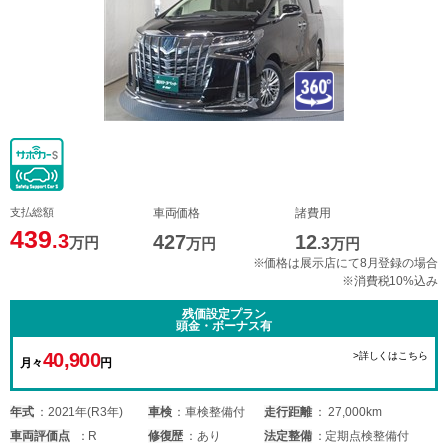
支払総額
車両価格
諸費用
439
.3
427
12
万円
万円
.3
万円
※価格は展示店にて8月登録の場合
※消費税10%込み
残価設定プラン
頭金・ボーナス有
40,900
>詳しくはこちら
月々
円
年式
2021年(R3年)
車検
車検整備付
走行距離
27,000km
車両
評価点
R
修復歴
あり
法定整備
定期点検整備付