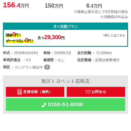
156
.4
150
6
万円
万円
.4
万円
※価格は展示店にて8月登録の場合
※消費税10%込み
月々定額プラン
0
頭金
円！
>詳しくはこちら
29,300
月々
円
0
ボーナス払い
円！
年式
2019年(H31年)
車検
2028年3月
走行距離
72,000km
車両
評価点
3.5
修復歴
なし
法定整備
定期点検整備付
保証
ロングラン保証付
旭川トヨペット花咲店
見積依頼（無料）
お問合せ
0166-51-8008