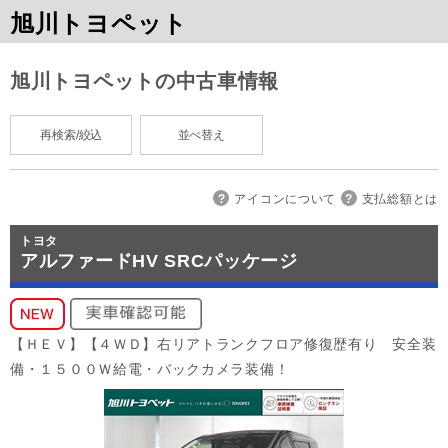
旭川トヨペット
旭川トヨペットの中古車情報
再検索/絞込
並べ替え
アイコンについて
支払総額とは
トヨタ
アルファードHV SRCパッケージ
【ＨＥＶ】【４ＷＤ】右リアトランクフロア修復歴有り 安全装
備・１５００Ｗ給電・バックカメラ装備！