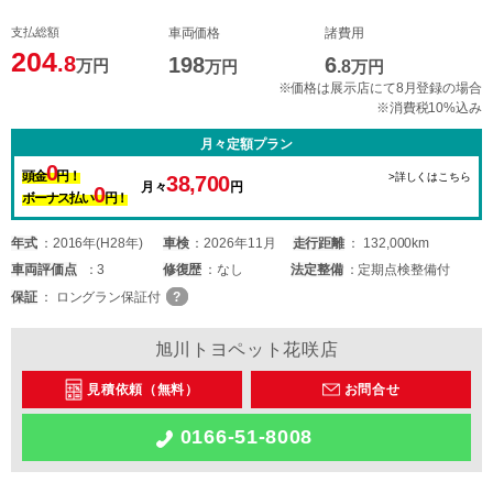
支払総額
車両価格
諸費用
204
.8
198
6
万円
万円
.8
万円
※価格は展示店にて8月登録の場合
※消費税10%込み
月々定額プラン
0
頭金
円！
>詳しくはこちら
38,700
月々
円
0
ボーナス払い
円！
年式
2016年(H28年)
車検
2026年11月
走行距離
132,000km
車両
評価点
3
修復歴
なし
法定整備
定期点検整備付
保証
ロングラン保証付
旭川トヨペット花咲店
見積依頼（無料）
お問合せ
0166-51-8008