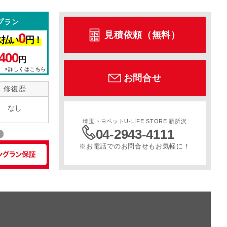
プラン
ル
サンルーフ
スライドドア
寒冷地仕様
見積依頼（無料）
0
ス払い
円！
400
円
>詳しくはこちら
お問合せ
修復歴
なし
埼玉トヨペットU-LIFE STORE 新所沢
04-2943-4111
※お電話でのお問合せもお気軽に！