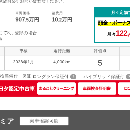
来店前必ずお問い合わせください。
コントロール
後席モニター
本革シート
月々定額
車両価格
諸費用
907
10
指定なし
万円
万円
ローダウン
アルミホイー
ーツ
.5
.2
頭金・
ボーナ
122,
にて8月登録の場合
月々
み
車検
走行距離
評価点
5
2028年1月
4,000km
検整備付
保証
ロングラン保証付
ハイブリッド保証付
レミア