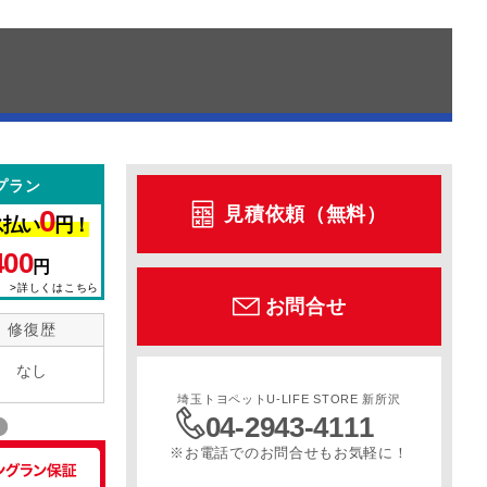
プラン
見積依頼（無料）
0
ス払い
円！
400
円
>詳しくはこちら
お問合せ
修復歴
なし
埼玉トヨペットU-LIFE STORE 新所沢
04-2943-4111
※お電話でのお問合せもお気軽に！