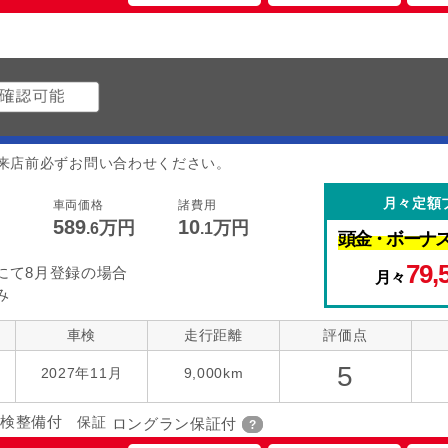
来店前必ずお問い合わせください。
月々定額
車両価格
諸費用
589
10
万円
万円
.6
.1
頭金・
ボーナ
79,
にて8月登録の場合
月々
み
車検
走行距離
評価点
5
2027年11月
9,000km
検整備付
保証
ロングラン保証付