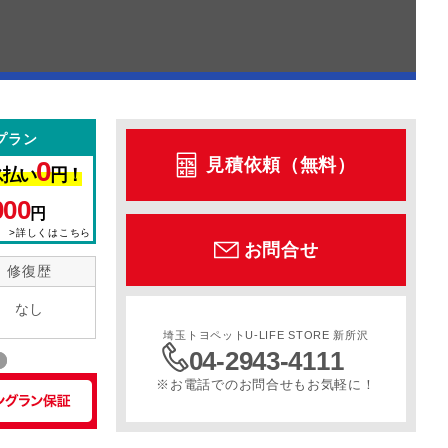
プラン
見積依頼（無料）
0
ス払い
円！
000
円
>詳しくはこちら
お問合せ
修復歴
なし
埼玉トヨペットU-LIFE STORE 新所沢
04-2943-4111
※お電話でのお問合せもお気軽に！