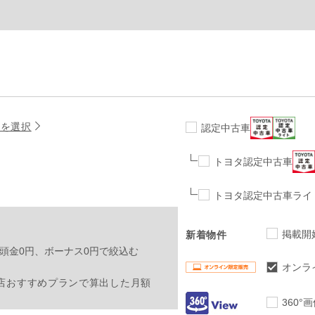
名を選択
認定中古車
トヨタ認定中古車
トヨタ認定中古車ライ
掲載開
新着物件
頭金0円、ボーナス0円で絞込む
オンラ
店おすすめプランで算出した月額
360