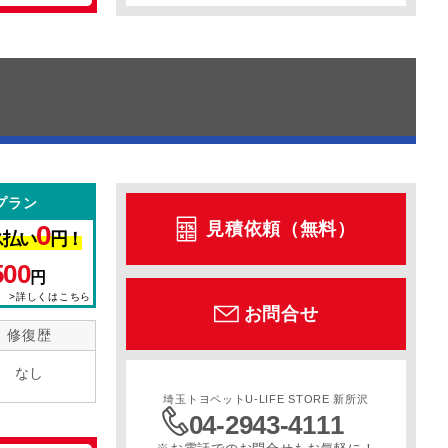
プラン
見積依頼（無料）
0
ス払い
円！
500
円
>詳しくはこちら
お問合せ
修復歴
なし
埼玉トヨペットU-LIFE STORE 新所沢
04-2943-4111