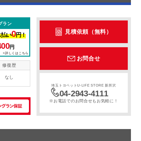
プラン
見積依頼（無料）
0
ス払い
円！
400
円
>詳しくはこちら
お問合せ
修復歴
なし
埼玉トヨペットU-LIFE STORE 新所沢
04-2943-4111
※お電話でのお問合せもお気軽に！