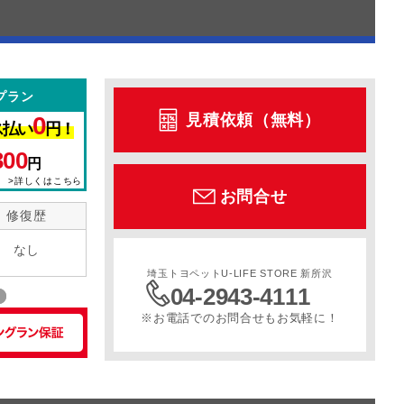
プラン
見積依頼（無料）
0
ス払い
円！
300
円
>詳しくはこちら
お問合せ
修復歴
なし
埼玉トヨペットU-LIFE STORE 新所沢
04-2943-4111
※お電話でのお問合せもお気軽に！