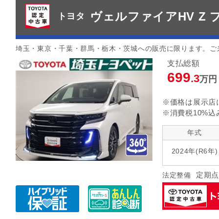
ヴェルファイアHV Z
トヨタ
埼玉・東京・千葉・群馬・栃木・茨城への販売に限ります。ご
支払総額
699
.3
万円
※価格は展示店
※消費税10%込
年式
2024年(R6年)
定期点
法定整備