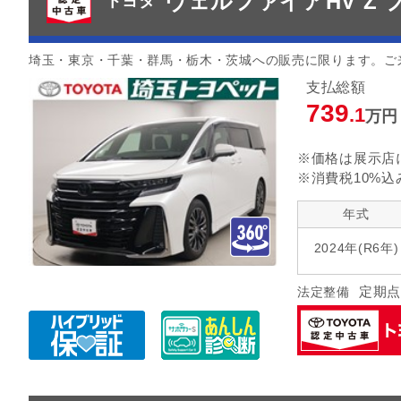
ヴェルファイアHV Z
トヨタ
埼玉・東京・千葉・群馬・栃木・茨城への販売に限ります。ご
支払総額
739
.1
万円
※価格は展示店
※消費税10%込
年式
2024年(R6年)
定期点
法定整備