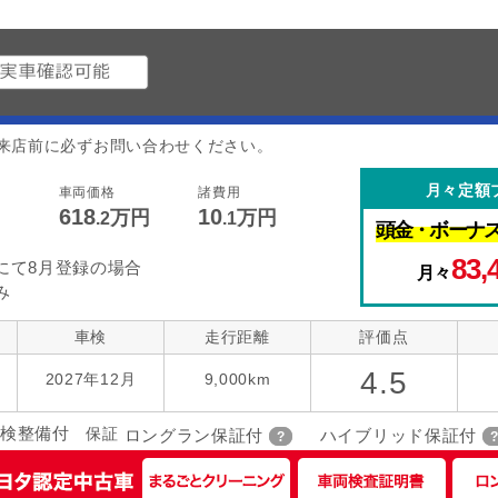
来店前に必ずお問い合わせください。
月々定額
車両価格
諸費用
618
10
万円
万円
.2
.1
頭金・
ボーナ
83,
にて8月登録の場合
月々
み
車検
走行距離
評価点
4.5
2027年12月
9,000km
検整備付
保証
ロングラン保証付
ハイブリッド保証付