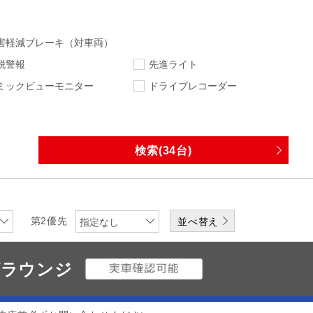
害軽減ブレーキ（対車両）
脱警報
先進ライト
ミックビューモニター
ドライブレコーダー
指定なし
指定なし
走行距離
車検
指定なし
下限
エンジン
排気量
第2優先
指定なし
ワンオーナー
修復歴無
ゼラウンジ
なし
DVD
CD
メディアプレーヤー