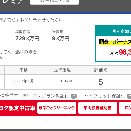
 プレミア
来店前必ずお問い合わせください。
月々定額
車両価格
諸費用
729
9
万円
万円
.3
.8
頭金・
ボーナ
98,
にて8月登録の場合
月々
み
車検
走行距離
評価点
5
2027年6月
11,000km
検整備付
保証
ロングラン保証付
ハイブリッド保証付