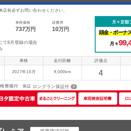
来店前必ずお問い合わせください。
月々定額
車両価格
諸費用
737
10
万円
万円
頭金・
ボーナ
99,
にて8月登録の場合
月々
み
車検
走行距離
評価点
4
2027年10月
9,000km
検整備付
保証
ロングラン保証付