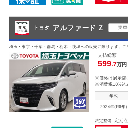
アルファード Z
トヨタ
埼玉・東京・千葉・群馬・栃木・茨城への販売に限ります。ご
支払総額
599
.7
万円
※価格は展示店
※消費税10%込
年式
2024年(R6年)
定期点
法定整備