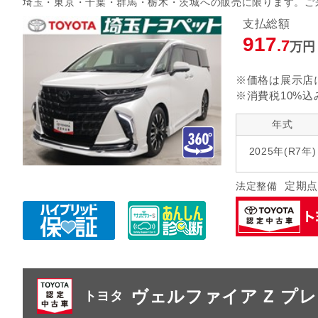
埼玉・東京・千葉・群馬・栃木・茨城への販売に限ります。ご
指定なし
クルーズ
リヤエアコン
支払総額
917
.7
万円
指定なし
ヘッドランプ
エアロパ
※価格は展示店
※消費税10%込
年式
2025年(R7年)
定期点
法定整備
ヴェルファイア Z プ
トヨタ