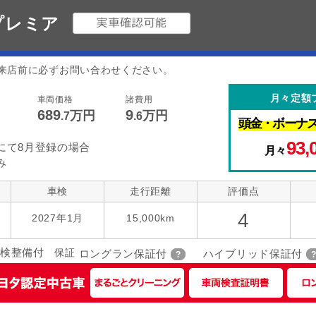
 プレミア
来店前に必ずお問い合わせください。
月々定額
車両価格
諸費用
689
9
万円
万円
.7
.6
頭金・
ボーナ
93,
にて8月登録の場合
月々
み
車検
走行距離
評価点
4
2027年1月
15,000km
検整備付
保証
ロングラン保証付
ハイブリッド保証付