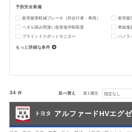
予防安全装備
衝突被害軽減ブレーキ
（対歩行者・車両）
衝突被
ペダル踏み間違い急発進抑制装置
車線逸
ブラインドスポットモニター
パノラ
もっと詳細な条件
店舗
U-LIFE STORE 新所沢
店舗を選択
下限
上限
年式
～
指定なし
ミッション
34
並べ替え
第1優先
指定なし
指定なし
駆動方式
アルファードHVエグ
カラー
トヨタ
指定なし
指定
カーナビ
TV