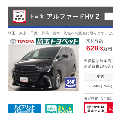
アルファードHV Z
トヨタ
埼玉・東京・千葉・群馬・栃木・茨城への販売に限ります。ご
支払総額
628
.3
万円
※価格は展示店
※消費税10%込
年式
2024年(R6年)
定期点
法定整備