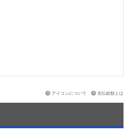
上限
～
アイコンについて
支払総額とは
接続
バックカメラ
スマートキー
ETC