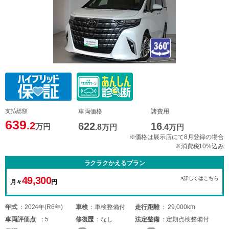
支払総額
車両価格
諸費用
639
.2
622
16
万円
.8
万円
.4
万円
※価格は展示店にて8月登録の場合
※消費税10%込み
ラクラクかえるプラン
49,300
>詳しくはこちら
月々
円
年式
2024年(R6年)
車検
車検整備付
走行距離
29,000km
車両
評価点
5
修復歴
なし
法定整備
定期点検整備付