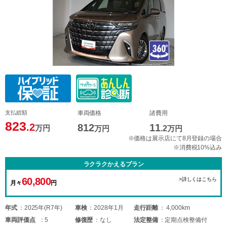
支払総額
車両価格
諸費用
823
.2
812
11
万円
万円
.2
万円
※価格は展示店にて8月登録の場合
※消費税10%込み
ラクラクかえるプラン
60,800
>詳しくはこちら
月々
円
年式
2025年(R7年)
車検
2028年1月
走行距離
4,000km
車両
評価点
5
修復歴
なし
法定整備
定期点検整備付