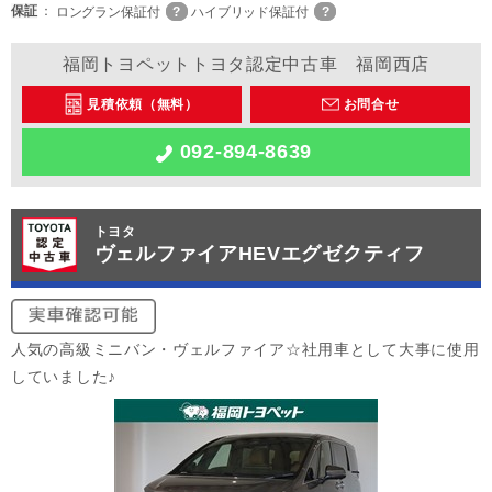
保証
ロングラン保証付
ハイブリッド保証付
福岡トヨペットトヨタ認定中古車 福岡西店
見積依頼（無料）
お問合せ
092-894-8639
トヨタ
ヴェルファイアHEVエグゼクティフ
人気の高級ミニバン・ヴェルファイア☆社用車として大事に使用
していました♪