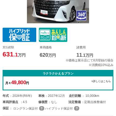
支払総額
車両価格
諸費用
631
.1
620
11
万円
万円
.1
万円
※価格は展示店にて8月登録の場合
※消費税10%込み
ラクラクかえるプラン
49,800
>詳しくはこちら
月々
円
年式
2024年(R6年)
車検
2027年12月
走行距離
10,000km
車両
評価点
4.5
修復歴
なし
法定整備
定期点検整備付
保証
ロングラン保証付
ハイブリッド保証付