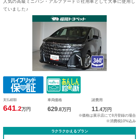
人気の高級ミニバン・アルファード☆社用車として大事に使用し
ていました♪
支払総額
車両価格
諸費用
641
.2
629
11
万円
.8
万円
.4
万円
※価格は展示店にて8月登録の場合
※消費税10%込み
ラクラクかえるプラン