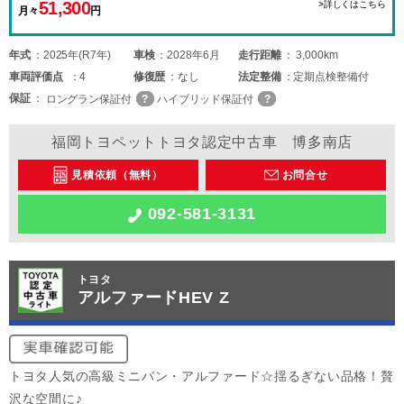
51,300
>詳しくはこちら
月々
円
年式
2025年(R7年)
車検
2028年6月
走行距離
3,000km
車両
評価点
4
修復歴
なし
法定整備
定期点検整備付
保証
ロングラン保証付
ハイブリッド保証付
福岡トヨペットトヨタ認定中古車 博多南店
見積依頼（無料）
お問合せ
092-581-3131
トヨタ
アルファードHEV Z
トヨタ人気の高級ミニバン・アルファード☆揺るぎない品格！贅
沢な空間に♪