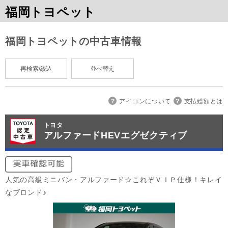
福岡トヨペット
福岡トヨペットの中古車情報
再検索/絞込
並べ替え
アイコンについて
支払総額とは
トヨタ
アルファードHEVエグゼクティブ
人気の高級ミニバン・アルファード☆これぞＶＩＰ仕様！キレイ
なブロンド♪