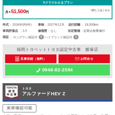
ラクラクかえるプラン
51,500
>詳しくはこちら
月々
円
年式
2024年(R6年)
車検
2027年12月
走行距離
18,000km
車両
評価点
3.5
修復歴
なし
法定整備
定期点検整備付
保証
ロングラン保証付
ハイブリッド保証付
福岡トヨペットトヨタ認定中古車 飯塚店
見積依頼（無料）
お問合せ
0948-82-2594
トヨタ
アルファードHEV Z