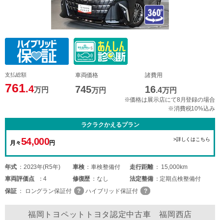
支払総額
車両価格
諸費用
761
.4
745
16
万円
万円
.4
万円
※価格は展示店にて8月登録の場合
※消費税10%込み
ラクラクかえるプラン
54,000
>詳しくはこちら
月々
円
年式
2023年(R5年)
車検
車検整備付
走行距離
15,000km
車両
評価点
4
修復歴
なし
法定整備
定期点検整備付
保証
ロングラン保証付
ハイブリッド保証付
福岡トヨペットトヨタ認定中古車 福岡西店