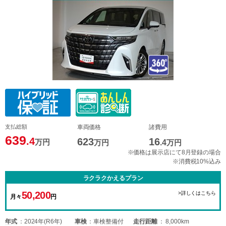
支払総額
車両価格
諸費用
639
.4
623
16
万円
万円
.4
万円
※価格は展示店にて8月登録の場合
※消費税10%込み
ラクラクかえるプラン
50,200
>詳しくはこちら
月々
円
年式
2024年(R6年)
車検
車検整備付
走行距離
8,000km