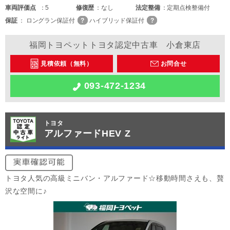
車両
評価点
5
修復歴
なし
法定整備
定期点検整備付
保証
ロングラン保証付
ハイブリッド保証付
福岡トヨペットトヨタ認定中古車 小倉東店
見積依頼（無料）
お問合せ
093-472-1234
トヨタ
アルファードHEV Z
トヨタ人気の高級ミニバン・アルファード☆移動時間さえも、贅
沢な空間に♪