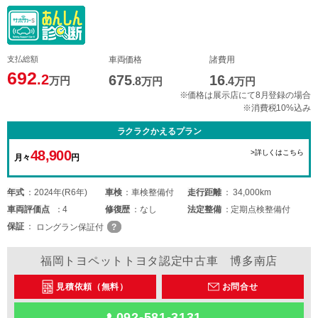
支払総額
車両価格
諸費用
692
.2
675
16
万円
.8
万円
.4
万円
※価格は展示店にて8月登録の場合
※消費税10%込み
ラクラクかえるプラン
48,900
>詳しくはこちら
月々
円
年式
2024年(R6年)
車検
車検整備付
走行距離
34,000km
車両
評価点
4
修復歴
なし
法定整備
定期点検整備付
保証
ロングラン保証付
福岡トヨペットトヨタ認定中古車 博多南店
見積依頼（無料）
お問合せ
092-581-3131