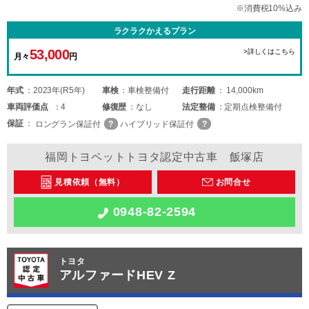
※消費税10%込み
ラクラクかえるプラン
53,000
>詳しくはこちら
月々
円
年式
2023年(R5年)
車検
車検整備付
走行距離
14,000km
車両
評価点
4
修復歴
なし
法定整備
定期点検整備付
保証
ロングラン保証付
ハイブリッド保証付
福岡トヨペットトヨタ認定中古車 飯塚店
見積依頼（無料）
お問合せ
0948-82-2594
トヨタ
アルファードHEV Z