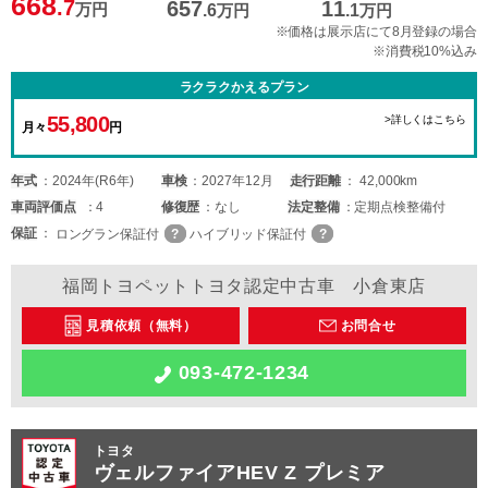
668
.7
657
11
万円
.6
万円
.1
万円
※価格は展示店にて8月登録の場合
※消費税10%込み
ラクラクかえるプラン
55,800
>詳しくはこちら
月々
円
年式
2024年(R6年)
車検
2027年12月
走行距離
42,000km
車両
評価点
4
修復歴
なし
法定整備
定期点検整備付
保証
ロングラン保証付
ハイブリッド保証付
福岡トヨペットトヨタ認定中古車 小倉東店
見積依頼（無料）
お問合せ
093-472-1234
トヨタ
ヴェルファイアHEV Z プレミア