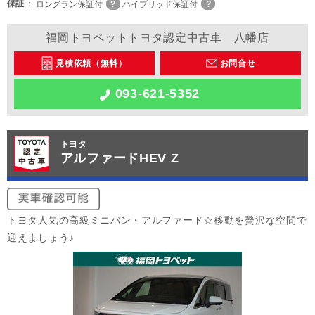
保証
ロングラン保証付
ハイブリッド保証付
福岡トヨペットトヨタ認定中古車 八幡店
見積依頼（無料）
お問合せ
093-621-5352
トヨタ
アルファードHEV Z
トヨタ人気の高級ミニバン・アルファード☆移動を贅沢な空間で
迎えましょう♪