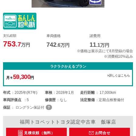
支払総額
車両価格
諸費用
753
.7
742
11
万円
.6
万円
.1
万円
※価格は展示店にて8月登録の場合
※消費税10%込み
ラクラクかえるプラン
59,300
>詳しくはこちら
月々
円
年式
2025年(R7年)
車検
2028年1月
走行距離
17,000km
車両
評価点
5
修復歴
なし
法定整備
定期点検整備付
保証
ロングラン保証付
福岡トヨペットトヨタ認定中古車 飯塚店
見積依頼（無料）
お問合せ