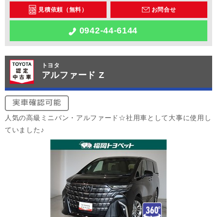
見積依頼（無料）
お問合せ
0942-44-6144
トヨタ
アルファード Z
人気の高級ミニバン・アルファード☆社用車として大事に使用し
ていました♪