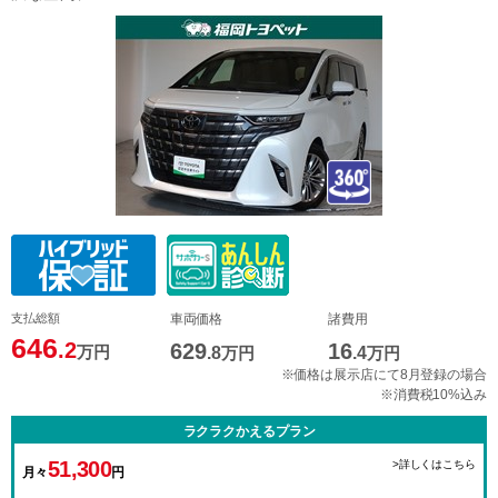
支払総額
車両価格
諸費用
646
.2
629
16
万円
.8
万円
.4
万円
※価格は展示店にて8月登録の場合
※消費税10%込み
ラクラクかえるプラン
51,300
>詳しくはこちら
月々
円