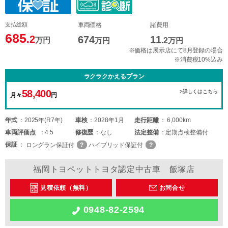
支払総額
車両価格
諸費用
685
.2
674
11
万円
万円
.2
万円
※価格は展示店にて8月登録の場合
※消費税10%込み
ラクラクかえるプラン
58,400
>詳しくはこちら
月々
円
年式
2025年(R7年)
車検
2028年1月
走行距離
6,000km
車両
評価点
4.5
修復歴
なし
法定整備
定期点検整備付
保証
ロングラン保証付
ハイブリッド保証付
福岡トヨペットトヨタ認定中古車 飯塚店
見積依頼（無料）
お問合せ
0948-82-2594