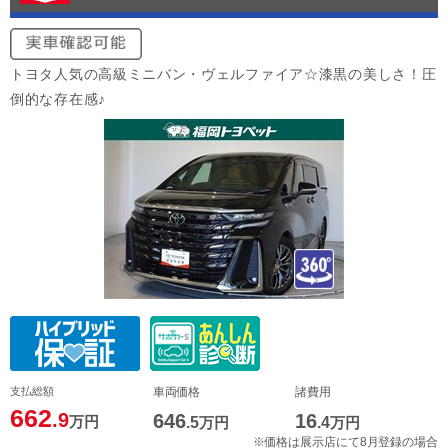
トヨタ人気の高級ミニバン・ヴェルファイア☆漆黒の美しさ！圧
倒的な存在感♪
支払総額
車両価格
諸費用
662
.9
646
16
万円
.5
万円
.4
万円
※価格は展示店にて8月登録の場合