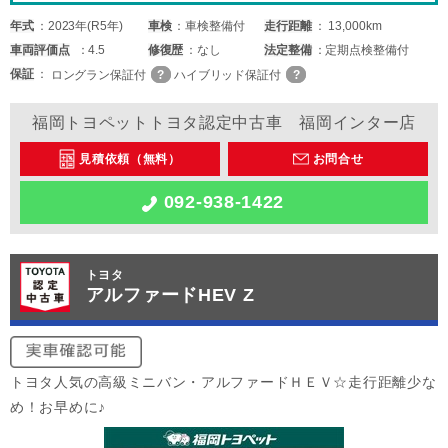
年式
2023年(R5年)
車検
車検整備付
走行距離
13,000km
車両
評価点
4.5
修復歴
なし
法定整備
定期点検整備付
保証
ロングラン保証付
ハイブリッド保証付
福岡トヨペットトヨタ認定中古車 福岡インター店
見積依頼（無料）
お問合せ
092-938-1422
トヨタ
アルファードHEV Z
トヨタ人気の高級ミニバン・アルファードＨＥＶ☆走行距離少な
め！お早めに♪