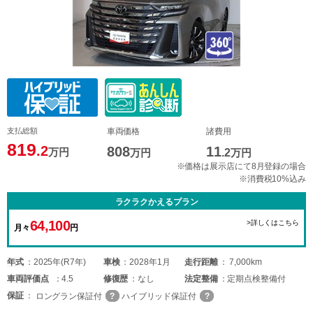
支払総額
車両価格
諸費用
819
.2
808
11
万円
万円
.2
万円
※価格は展示店にて8月登録の場合
※消費税10%込み
ラクラクかえるプラン
64,100
>詳しくはこちら
月々
円
年式
2025年(R7年)
車検
2028年1月
走行距離
7,000km
車両
評価点
4.5
修復歴
なし
法定整備
定期点検整備付
保証
ロングラン保証付
ハイブリッド保証付