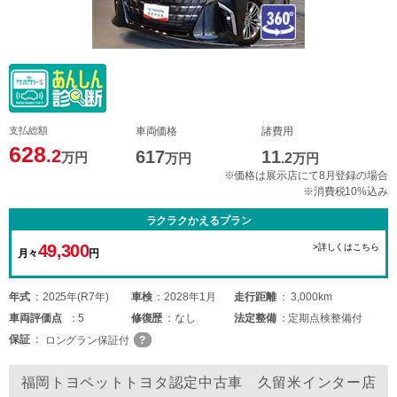
支払総額
車両価格
諸費用
628
.2
617
11
万円
万円
.2
万円
※価格は展示店にて8月登録の場合
※消費税10%込み
ラクラクかえるプラン
49,300
>詳しくはこちら
月々
円
年式
2025年(R7年)
車検
2028年1月
走行距離
3,000km
車両
評価点
5
修復歴
なし
法定整備
定期点検整備付
保証
ロングラン保証付
福岡トヨペットトヨタ認定中古車 久留米インター店