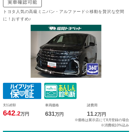
トヨタ人気の高級ミニバン・アルファード☆移動を贅沢な空間
に！おすすめ♪
支払総額
車両価格
諸費用
642
.2
631
11
万円
万円
.2
万円
※価格は展示店にて8月登録の場合
※消費税10%込み