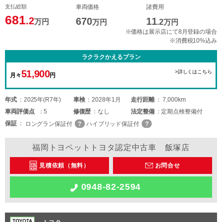
支払総額
車両価格
諸費用
681
.2
670
11
万円
万円
.2
万円
※価格は展示店にて8月登録の場合
※消費税10%込み
ラクラクかえるプラン
51,900
>詳しくはこちら
月々
円
年式
2025年(R7年)
車検
2028年1月
走行距離
7,000km
車両
評価点
5
修復歴
なし
法定整備
定期点検整備付
保証
ロングラン保証付
ハイブリッド保証付
福岡トヨペットトヨタ認定中古車 飯塚店
見積依頼（無料）
お問合せ
0948-82-2594