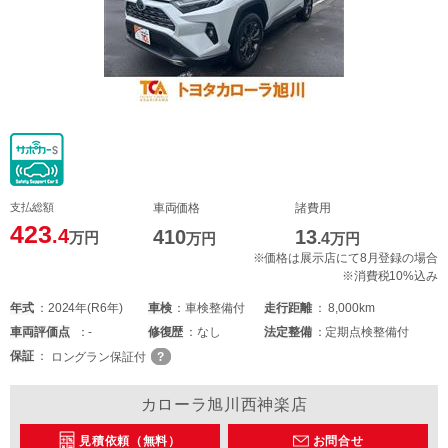
支払総額
車両価格
諸費用
423
.4
410
13
万円
万円
.4
万円
※価格は展示店にて8月登録の場合
※消費税10%込み
年式
2024年(R6年)
車検
車検整備付
走行距離
8,000km
車両
評価点
-
修復歴
なし
法定整備
定期点検整備付
保証
ロングラン保証付
カローラ旭川西神楽店
見積依頼（無料）
お問合せ