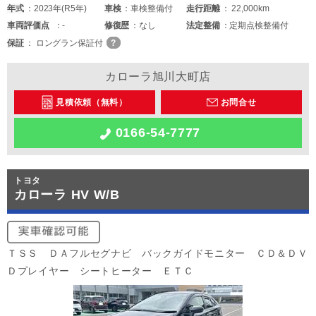
年式
2023年(R5年)
車検
車検整備付
走行距離
22,000km
車両
評価点
-
修復歴
なし
法定整備
定期点検整備付
保証
ロングラン保証付
カローラ旭川大町店
見積依頼（無料）
お問合せ
0166-54-7777
トヨタ
カローラ HV W/B
ＴＳＳ ＤＡフルセグナビ バックガイドモニター ＣＤ＆ＤＶ
Ｄプレイヤー シートヒーター ＥＴＣ