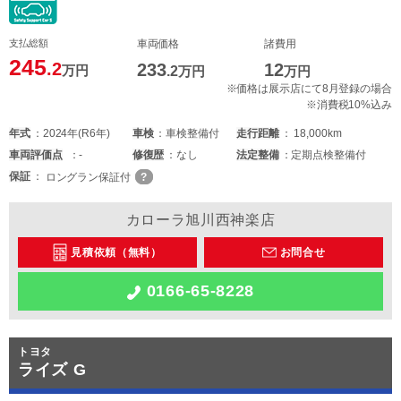
支払総額
車両価格
諸費用
245
.2
233
12
万円
.2
万円
万円
※価格は展示店にて8月登録の場合
※消費税10%込み
年式
2024年(R6年)
車検
車検整備付
走行距離
18,000km
車両
評価点
-
修復歴
なし
法定整備
定期点検整備付
保証
ロングラン保証付
カローラ旭川西神楽店
見積依頼（無料）
お問合せ
0166-65-8228
トヨタ
ライズ G