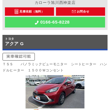
カローラ旭川西神楽店
見積依頼（無料）
お問合せ
0166-65-8228
トヨタ
アクア G
ＴＳＳ パノラミックビューモニター シートヒーター ハン
ドルヒーター １５００Ｗコンセント