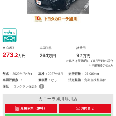
支払総額
車両価格
諸費用
273
.2
264
9
万円
万円
.2
万円
※価格は展示店にて8月登録の場合
※消費税10%込み
年式
2022年(R4年)
車検
2027年8月
走行距離
21,000km
車両
評価点
-
修復歴
なし
法定整備
定期点検整備付
保証
ロングラン保証付
カローラ旭川旭川店
見積依頼（無料）
お問合せ