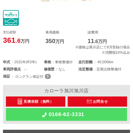
支払総額
車両価格
諸費用
361
.6
350
11
万円
万円
.6
万円
※価格は展示店にて8月登録の場合
※消費税10%込み
年式
2021年(R3年)
車検
車検整備付
走行距離
40,000km
車両
評価点
-
修復歴
なし
法定整備
定期点検整備付
保証
ロングラン保証付
カローラ旭川旭川店
見積依頼（無料）
お問合せ
0166-62-3331