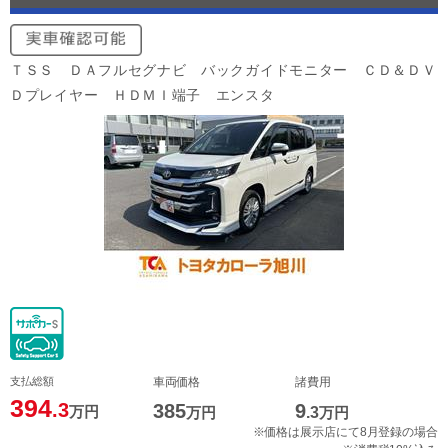
ＴＳＳ ＤＡフルセグナビ バックガイドモニター ＣＤ＆ＤＶ
Ｄプレイヤー ＨＤＭＩ端子 エンスタ
支払総額
車両価格
諸費用
394
.3
385
9
万円
万円
.3
万円
※価格は展示店にて8月登録の場合