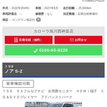
※消費税10%込み
年式
2022年(R4年)
車検
2027年6月
走行距離
25,000km
車両
評価点
-
修復歴
なし
法定整備
定期点検整備付
保証
ロングラン保証付
カローラ旭川西神楽店
見積依頼（無料）
お問合せ
0166-65-8228
トヨタ
ノア S-Z
ＴＳＳ ＤＡフルセグナビ 全周囲モニター ＨＤＭＩ端子 Ｃ
Ｄ＆ＤＶＤプレイヤー アドバンストパーク