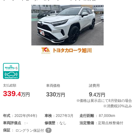
支払総額
車両価格
諸費用
339
.4
330
9
万円
万円
.4
万円
※価格は展示店にて8月登録の場合
※消費税10%込み
年式
2022年(R4年)
車検
2027年3月
走行距離
87,000km
車両
評価点
-
修復歴
なし
法定整備
定期点検整備付
保証
ロングラン保証付