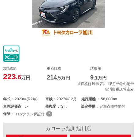
支払総額
車両価格
諸費用
223
.6
214
9
万円
.5
万円
.1
万円
※価格は展示店にて8月登録の場合
※消費税10%込み
年式
2020年(R2年)
車検
2027年12月
走行距離
58,000km
車両
評価点
-
修復歴
なし
法定整備
定期点検整備付
保証
ロングラン保証付
カローラ旭川旭川店