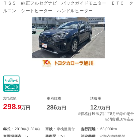
ＴＳＳ 純正フルセグナビ バックガイドモニター ＥＴＣ ク
ルコン シートヒーター ハンドルヒーター
支払総額
車両価格
諸費用
298
.9
286
12
万円
万円
.9
万円
※価格は展示店にて8月登録の場合
※消費税10%込み
年式
2019年(H31年)
車検
車検整備付
走行距離
63,000km
車両
評価点
-
修復歴
なし
法定整備
定期点検整備付