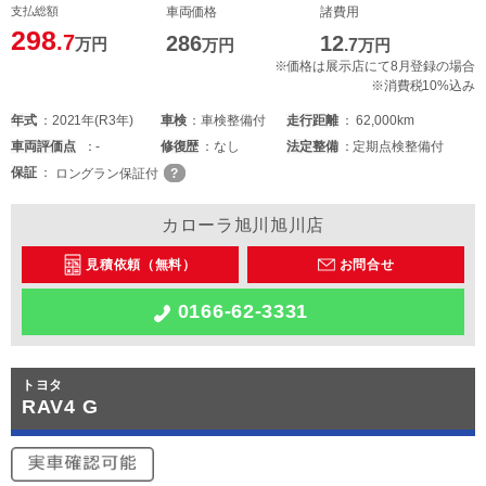
支払総額
車両価格
諸費用
298
.7
286
12
万円
万円
.7
万円
※価格は展示店にて8月登録の場合
※消費税10%込み
年式
2021年(R3年)
車検
車検整備付
走行距離
62,000km
車両
評価点
-
修復歴
なし
法定整備
定期点検整備付
保証
ロングラン保証付
カローラ旭川旭川店
見積依頼（無料）
お問合せ
0166-62-3331
トヨタ
RAV4 G