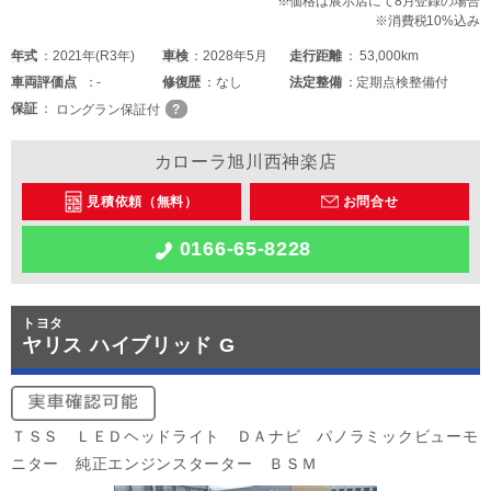
※価格は展示店にて8月登録の場合
※消費税10%込み
年式
2021年(R3年)
車検
2028年5月
走行距離
53,000km
車両
評価点
-
修復歴
なし
法定整備
定期点検整備付
保証
ロングラン保証付
カローラ旭川西神楽店
見積依頼（無料）
お問合せ
0166-65-8228
トヨタ
ヤリス ハイブリッド G
ＴＳＳ ＬＥＤヘッドライト ＤＡナビ パノラミックビューモ
ニター 純正エンジンスターター ＢＳＭ