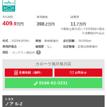
支払総額
車両価格
諸費用
409
.9
398
11
万円
.2
万円
.7
万円
※価格は展示店にて8月登録の場合
※消費税10%込み
年式
2023年(R5年)
車検
車検整備付
走行距離
39,000km
車両
評価点
-
修復歴
なし
法定整備
定期点検整備付
保証
ロングラン保証付
カローラ旭川旭川店
見積依頼（無料）
お問合せ
0166-62-3331
トヨタ
ノア S-Z