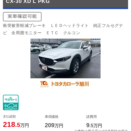
CX-30 XD L PKG
衝突被害軽減ブレーキ ＬＥＤヘッドライト 純正フルセグナ
ビ 全周囲モニター ＥＴＣ クルコン
支払総額
車両価格
諸費用
218
.5
209
9
万円
万円
.5
万円