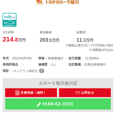
支払総額
車両価格
諸費用
214
.8
203
11
万円
.5
万円
.3
万円
※価格は展示店にて8月登録の場合
※消費税10%込み
年式
2021年(R3年)
車検
車検整備付
走行距離
12,000km
車両
評価点
-
修復歴
なし
法定整備
定期点検整備付
保証
ロングラン保証付
カローラ旭川旭川店
見積依頼（無料）
お問合せ
0166-62-3331