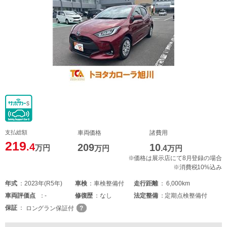
支払総額
車両価格
諸費用
219
.4
209
10
万円
万円
.4
万円
※価格は展示店にて8月登録の場合
※消費税10%込み
年式
2023年(R5年)
車検
車検整備付
走行距離
6,000km
車両
評価点
-
修復歴
なし
法定整備
定期点検整備付
保証
ロングラン保証付