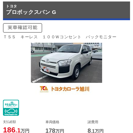
トヨタ
プロボックスバン G
ＴＳＳ キーレス １００Ｗコンセント バックモニター
支払総額
車両価格
諸費用
186
.1
178
8
万円
万円
.1
万円