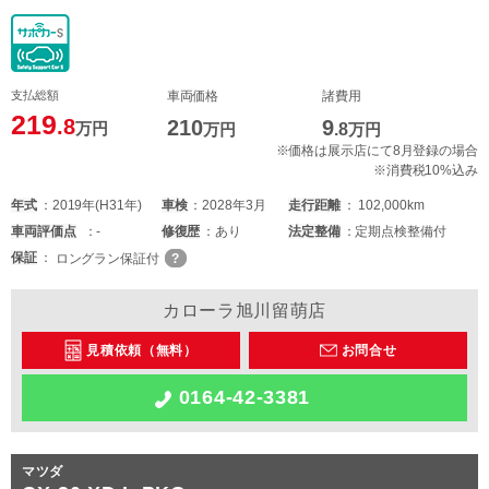
支払総額
車両価格
諸費用
219
.8
210
9
万円
万円
.8
万円
※価格は展示店にて8月登録の場合
※消費税10%込み
年式
2019年(H31年)
車検
2028年3月
走行距離
102,000km
車両
評価点
-
修復歴
あり
法定整備
定期点検整備付
保証
ロングラン保証付
カローラ旭川留萌店
見積依頼（無料）
お問合せ
0164-42-3381
マツダ