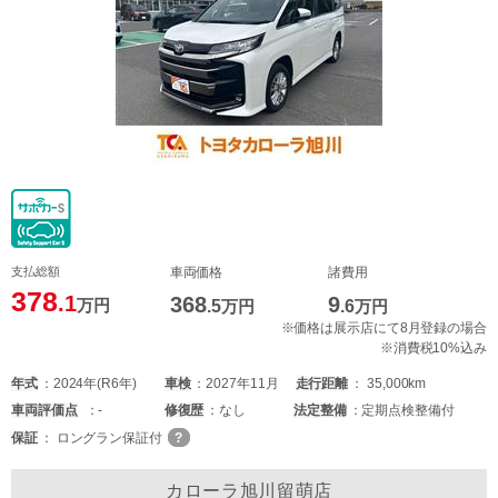
支払総額
車両価格
諸費用
378
.1
368
9
万円
.5
万円
.6
万円
※価格は展示店にて8月登録の場合
※消費税10%込み
年式
2024年(R6年)
車検
2027年11月
走行距離
35,000km
車両
評価点
-
修復歴
なし
法定整備
定期点検整備付
保証
ロングラン保証付
カローラ旭川留萌店