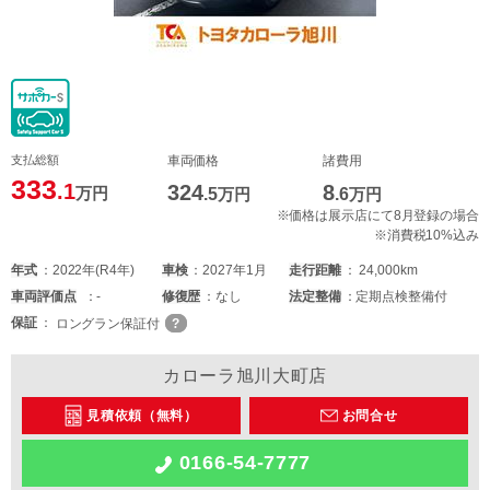
支払総額
車両価格
諸費用
333
.1
324
8
万円
.5
万円
.6
万円
※価格は展示店にて8月登録の場合
※消費税10%込み
年式
2022年(R4年)
車検
2027年1月
走行距離
24,000km
車両
評価点
-
修復歴
なし
法定整備
定期点検整備付
保証
ロングラン保証付
カローラ旭川大町店
見積依頼（無料）
お問合せ
0166-54-7777