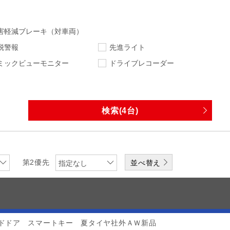
害軽減ブレーキ（対車両）
脱警報
先進ライト
ミックビューモニター
ドライブレコーダー
択
指定なし
指定なし
走行距離
車検
指定なし
下限
エンジン
排気量
第2優先
指定なし
ワンオーナー
修復歴無
なし
DVD
CD
メディアプレーヤー
ドドア スマートキー 夏タイヤ社外ＡＷ新品