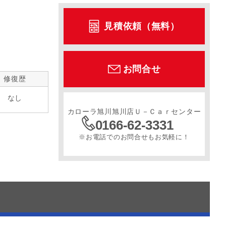
見積依頼（無料）
ル
サンルーフ
スライドドア
寒冷地仕様
お問合せ
修復歴
なし
カローラ旭川旭川店Ｕ－Ｃａｒセンター
0166-62-3331
※お電話でのお問合せもお気軽に！