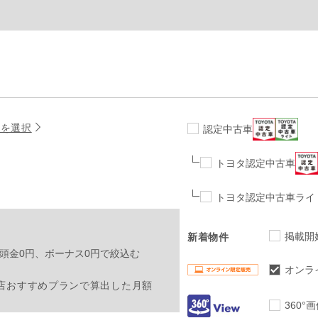
名を選択
認定中古車
トヨタ認定中古車
トヨタ認定中古車ライ
掲載開
新着物件
頭金0円、ボーナス0円で絞込む
オンラ
店おすすめプランで算出した月額
360