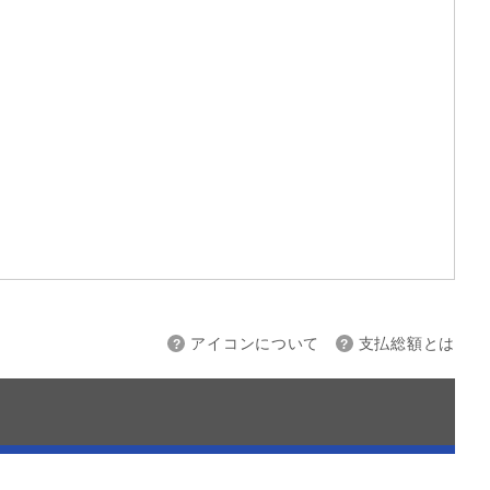
上限
～
アイコンについて
支払総額とは
接続
バックカメラ
スマートキー
ETC