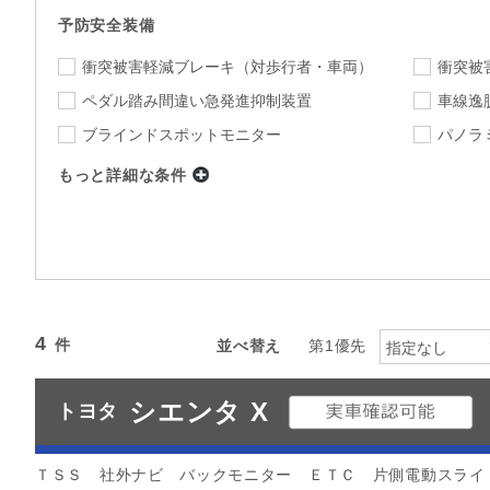
予防安全装備
衝突被害軽減ブレーキ
（対歩行者・車両）
衝突被
ペダル踏み間違い急発進抑制装置
車線逸
ブラインドスポットモニター
パノラ
もっと詳細な条件
店舗
旭川店Ｕ－Ｃａｒセンター
店舗を選
下限
上限
年式
～
指定なし
ミッション
4
並べ替え
第1優先
指定なし
指定なし
駆動方式
シエンタ X
トヨタ
カラー
指定なし
指定
カーナビ
TV
ＴＳＳ 社外ナビ バックモニター ＥＴＣ 片側電動スライ