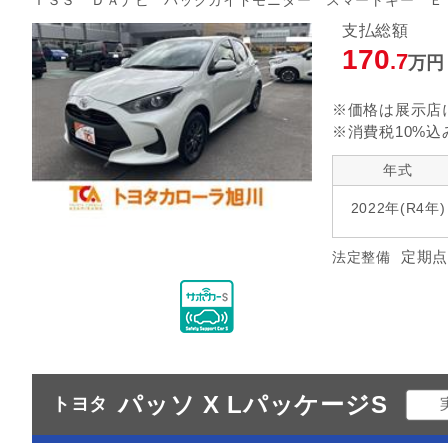
ＴＳＳ ＤＡナビ バックガイドモニター スマートキー Ｅ
支払総額
170
.7
万円
※価格は展示店
※消費税10%込
年式
2022年(R4年)
定期点
法定整備
パッソ X LパッケージS
トヨタ