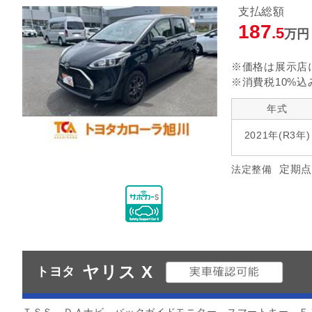
支払総額
指定なし
クルーズ
リヤエアコン
187
.5
万円
指定なし
ヘッドランプ
エアロパ
※価格は展示店
※消費税10%込
年式
2021年(R3年)
定期点
法定整備
ヤリス X
トヨタ