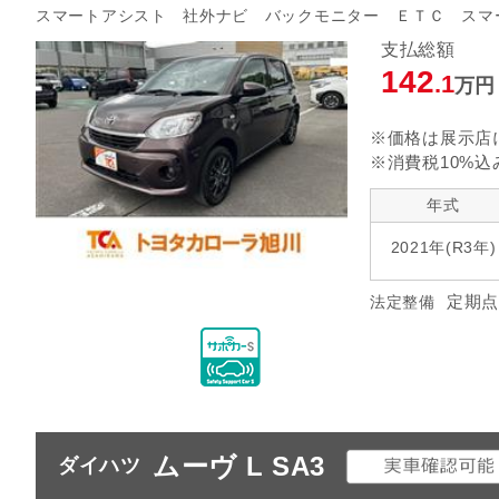
スマートアシスト 社外ナビ バックモニター ＥＴＣ スマ
支払総額
142
.1
万円
※価格は展示店
※消費税10%込
年式
2021年(R3年)
定期点
法定整備
ムーヴ L SA3
ダイハツ