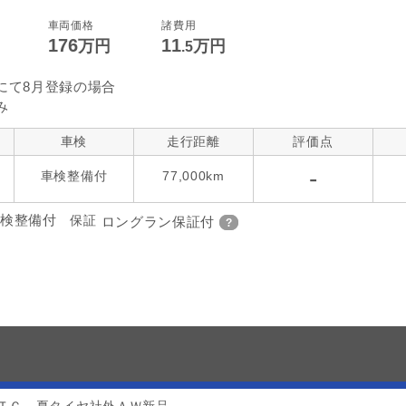
コントロール
後席モニター
本革シート
車両価格
諸費用
176
11
万円
万円
.5
指定なし
ローダウン
アルミホイー
ーツ
にて8月登録の場合
み
車検
走行距離
評価点
-
車検整備付
77,000km
検整備付
保証
ロングラン保証付