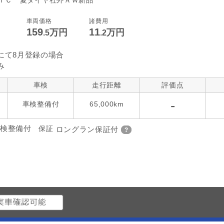
ＴＣ 夏タイヤ社外ＡＷ新品
車両価格
諸費用
159
11
万円
万円
.5
.2
にて8月登録の場合
み
車検
走行距離
評価点
-
車検整備付
65,000km
検整備付
保証
ロングラン保証付