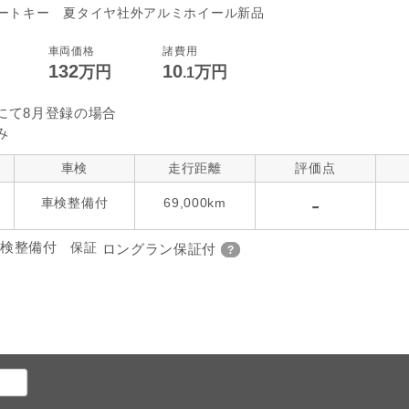
ートキー 夏タイヤ社外アルミホイール新品
車両価格
諸費用
132
10
万円
万円
.1
にて8月登録の場合
み
車検
走行距離
評価点
-
車検整備付
69,000km
検整備付
保証
ロングラン保証付