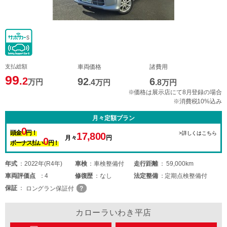
支払総額
車両価格
諸費用
99
.2
92
6
万円
.4
万円
.8
万円
※価格は展示店にて8月登録の場合
※消費税10%込み
月々定額プラン
0
頭金
円！
>詳しくはこちら
17,800
月々
円
0
ボーナス払い
円！
年式
2022年(R4年)
車検
車検整備付
走行距離
59,000km
車両
評価点
4
修復歴
なし
法定整備
定期点検整備付
保証
ロングラン保証付
カローラいわき平店