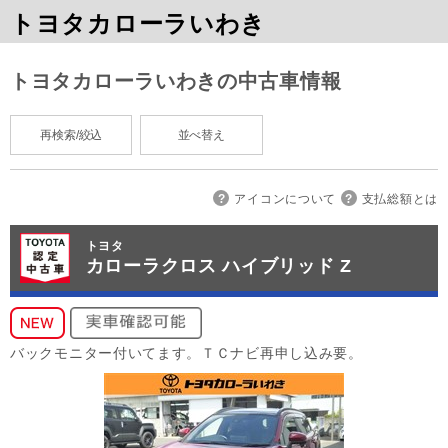
トヨタカローラいわき
トヨタカローラいわきの中古車情報
再検索/絞込
並べ替え
アイコンについて
支払総額とは
トヨタ
カローラクロス ハイブリッド Z
バックモニター付いてます。ＴＣナビ再申し込み要。