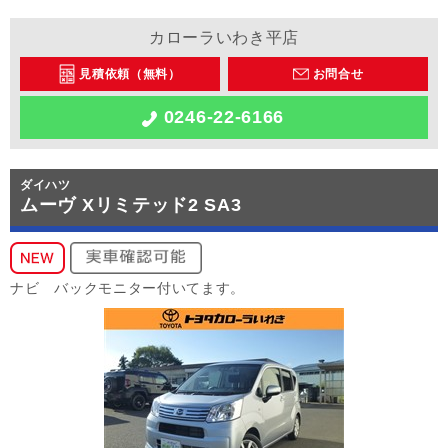
カローラいわき平店
見積依頼（無料）
お問合せ
0246-22-6166
ダイハツ
ムーヴ Xリミテッド2 SA3
ナビ バックモニター付いてます。