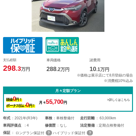
支払総額
車両価格
諸費用
298
.3
288
10
万円
.2
万円
.1
万円
※価格は展示店にて8月登録の場合
※消費税10%込み
月々定額プラン
0
頭金
円！
>詳しくはこちら
55,700
月々
円
0
ボーナス払い
円！
年式
2021年(R3年)
車検
車検整備付
走行距離
63,000km
車両
評価点
4
修復歴
なし
法定整備
定期点検整備付
保証
ロングラン保証付
ハイブリッド保証付