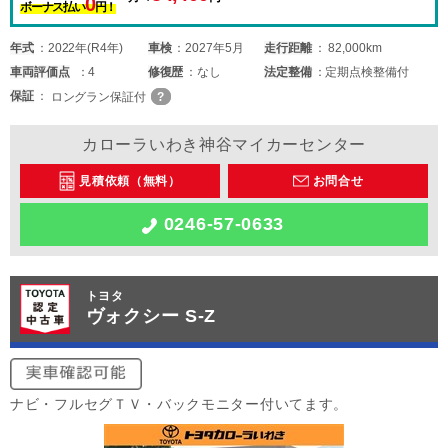
0
ボーナス払い
円！
年式
2022年(R4年)
車検
2027年5月
走行距離
82,000km
車両
評価点
4
修復歴
なし
法定整備
定期点検整備付
保証
ロングラン保証付
カローラいわき神谷マイカーセンター
見積依頼（無料）
お問合せ
0246-57-0633
トヨタ
ヴォクシー S-Z
ナビ・フルセグＴＶ・バックモニター付いてます。