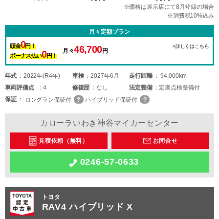
※価格は展示店にて8月登録の場合
※消費税10%込み
月々定額プラン
0
頭金
円！
>詳しくはこちら
46,700
月々
円
0
ボーナス払い
円！
年式
2022年(R4年)
車検
2027年6月
走行距離
94,000km
車両
評価点
4
修復歴
なし
法定整備
定期点検整備付
保証
ロングラン保証付
ハイブリッド保証付
カローラいわき神谷マイカーセンター
見積依頼（無料）
お問合せ
0246-57-0633
トヨタ
RAV4 ハイブリッド X