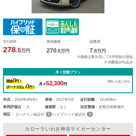
支払総額
車両価格
諸費用
278
.5
270
7
万円
.6
万円
.9
万円
※価格は展示店にて8月登録の場合
※消費税10%込み
月々定額プラン
0
頭金
円！
>詳しくはこちら
52,300
月々
円
0
ボーナス払い
円！
年式
2024年(R6年)
車検
2027年5月
走行距離
14,000km
車両
評価点
4
修復歴
なし
法定整備
定期点検整備付
保証
ロングラン保証付
ハイブリッド保証付
カローラいわき神谷マイカーセンター