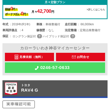
月々定額プラン
0
頭金
円！
>詳しくはこちら
42,700
月々
円
0
ボーナス払い
円！
年式
2019年(R1年)
車検
車検整備付
走行距離
66,000km
車両
評価点
4
修復歴
なし
法定整備
定期点検整備付
保証
ロングラン保証付
ハイブリッド保証付
カローラいわき神谷マイカーセンター
見積依頼（無料）
お問合せ
0246-57-0633
トヨタ
RAV4 G