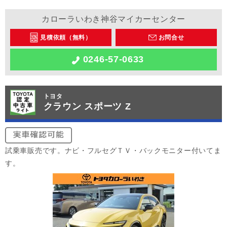
カローラいわき神谷マイカーセンター
見積依頼（無料）
お問合せ
0246-57-0633
トヨタ
クラウン スポーツ Z
試乗車販売です。ナビ・フルセグＴＶ・バックモニター付いてま
す。