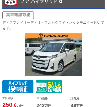
ノア ハイブリッド G
ディスプレイオーディオ・フルセグＴＶ・バックモニター付いて
ます。
支払総額
車両価格
諸費用
250
.6
242
8
万円
万円
.6
万円