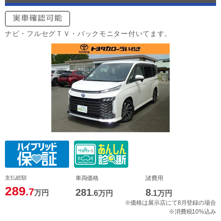
ナビ・フルセグＴＶ・バックモニター付いてます。
支払総額
車両価格
諸費用
289
.7
281
8
万円
.6
万円
.1
万円
※価格は展示店にて8月登録の場合
※消費税10%込み