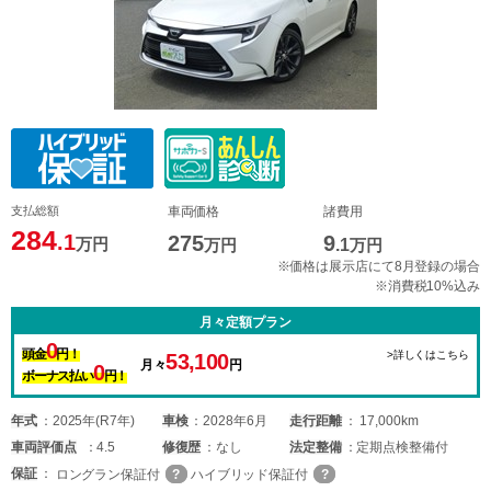
支払総額
車両価格
諸費用
284
.1
275
9
万円
万円
.1
万円
※価格は展示店にて8月登録の場合
※消費税10%込み
月々定額プラン
0
頭金
円！
>詳しくはこちら
53,100
月々
円
0
ボーナス払い
円！
年式
2025年(R7年)
車検
2028年6月
走行距離
17,000km
車両
評価点
4.5
修復歴
なし
法定整備
定期点検整備付
保証
ロングラン保証付
ハイブリッド保証付