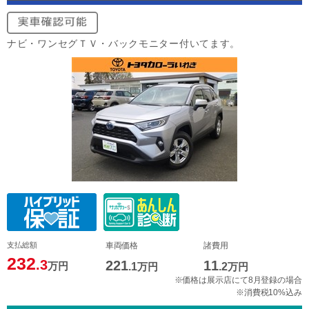
ナビ・ワンセグＴＶ・バックモニター付いてます。
支払総額
車両価格
諸費用
232
.3
221
11
万円
.1
万円
.2
万円
※価格は展示店にて8月登録の場合
※消費税10%込み