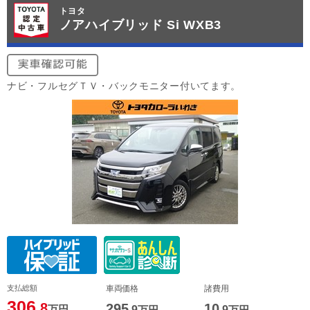
トヨタ
ノアハイブリッド Si WXB3
ナビ・フルセグＴＶ・バックモニター付いてます。
支払総額
車両価格
諸費用
306
.8
295
10
万円
.9
万円
.9
万円