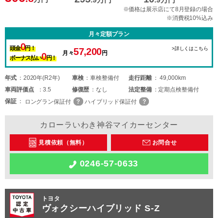
※価格は展示店にて8月登録の場合
※消費税10%込み
月々定額プラン
0
頭金
円！
>詳しくはこちら
57,200
月々
円
0
ボーナス払い
円！
年式
2020年(R2年)
車検
車検整備付
走行距離
49,000km
車両
評価点
3.5
修復歴
なし
法定整備
定期点検整備付
保証
ロングラン保証付
ハイブリッド保証付
カローラいわき神谷マイカーセンター
見積依頼（無料）
お問合せ
0246-57-0633
トヨタ
ヴォクシーハイブリッド S-Z