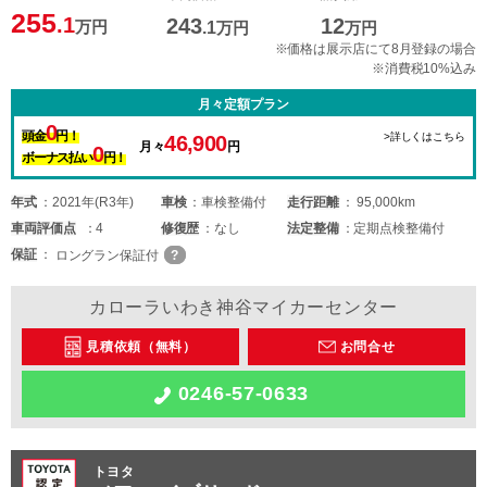
255
.1
243
12
万円
.1
万円
万円
※価格は展示店にて8月登録の場合
※消費税10%込み
月々定額プラン
0
頭金
円！
>詳しくはこちら
46,900
月々
円
0
ボーナス払い
円！
年式
2021年(R3年)
車検
車検整備付
走行距離
95,000km
車両
評価点
4
修復歴
なし
法定整備
定期点検整備付
保証
ロングラン保証付
カローラいわき神谷マイカーセンター
見積依頼（無料）
お問合せ
0246-57-0633
トヨタ