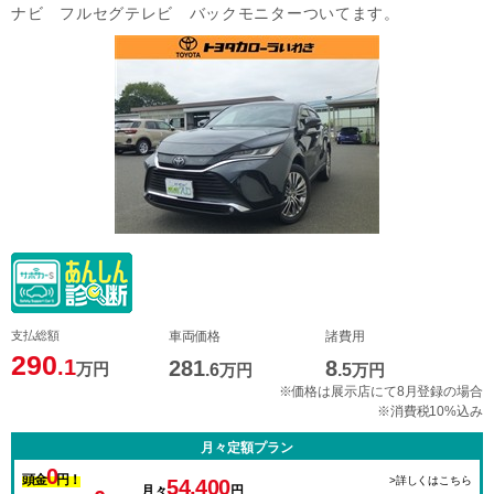
ナビ フルセグテレビ バックモニターついてます。
支払総額
車両価格
諸費用
290
.1
281
8
万円
.6
万円
.5
万円
※価格は展示店にて8月登録の場合
※消費税10%込み
月々定額プラン
0
頭金
円！
>詳しくはこちら
54,400
月々
円