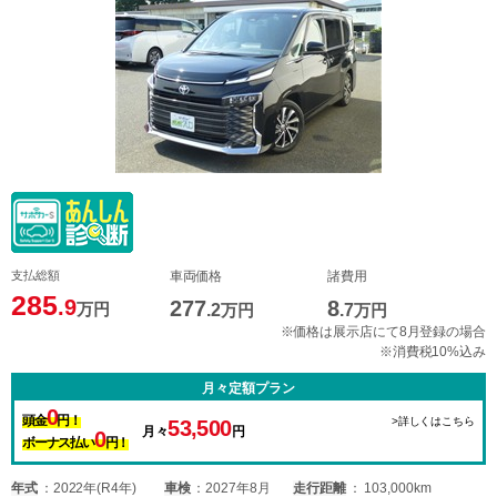
支払総額
車両価格
諸費用
285
.9
277
8
万円
.2
万円
.7
万円
※価格は展示店にて8月登録の場合
※消費税10%込み
月々定額プラン
0
頭金
円！
>詳しくはこちら
53,500
月々
円
0
ボーナス払い
円！
年式
2022年(R4年)
車検
2027年8月
走行距離
103,000km