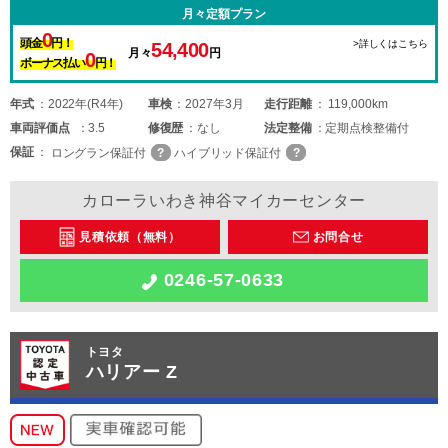
月々定額プラン
0
頭金
円！
>詳しくはこちら
54,400
月々
円
0
ボーナス払い
円！
年式
2022年(R4年)
車検
2027年3月
走行距離
119,000km
車両
評価点
3.5
修復歴
なし
法定整備
定期点検整備付
保証
ロングラン保証付
ハイブリッド保証付
カローラいわき神谷マイカーセンター
見積依頼（無料）
お問合せ
0246-57-0633
トヨタ
ハリアー Z