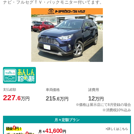
ナビ・フルセグＴＶ・バックモニター付いてます。
支払総額
車両価格
諸費用
227
.6
215
12
万円
.6
万円
万円
※価格は展示店にて8月登録の場合
※消費税10%込み
月々定額プラン
0
頭金
円！
>詳しくはこちら
41,600
月々
円
0