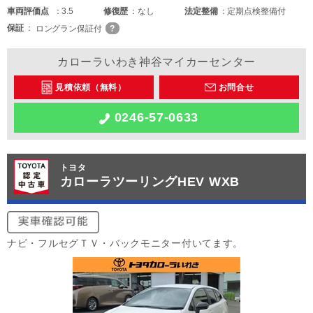
車両
評価点
3.5
修復歴
なし
法定整備
定期点検整備付
保証
ロングラン保証付
カローラいわき神谷マイカーセンター
見積依頼（無料）
お問合せ
0246-57-0633
トヨタ
カローラツーリングHEV WXB
ナビ・フルセグＴＶ・バックモニター付いてます。