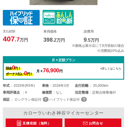
支払総額
車両価格
諸費用
407
.7
398
9
万円
.2
万円
.5
万円
※価格は展示店にて8月登録の場合
※消費税10%込み
月々定額プラン
0
頭金
円！
>詳しくはこちら
76,900
月々
円
0
ボーナス払い
円！
年式
2023年(R5年)
車検
2028年3月
走行距離
35,000km
車両
評価点
4
修復歴
なし
法定整備
定期点検整備付
保証
ロングラン保証付
ハイブリッド保証付
カローラいわき神谷マイカーセンター
見積依頼（無料）
お問合せ