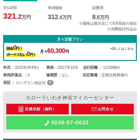
支払総額
車両価格
諸費用
321
.2
312
8
万円
.4
万円
.8
万円
※価格は展示店にて8月登録の場合
※消費税10%込み
月々定額プラン
0
頭金
円！
>詳しくはこちら
60,300
月々
円
0
ボーナス払い
円！
年式
2022年(R4年)
車検
2027年10月
走行距離
12,000km
車両
評価点
4
修復歴
なし
法定整備
定期点検整備付
保証
ロングラン保証付
カローラいわき神谷マイカーセンター
見積依頼（無料）
お問合せ
0246-57-0633