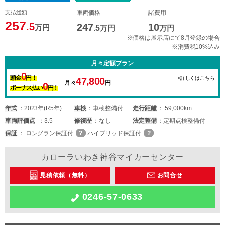
支払総額
車両価格
諸費用
257
.5
247
10
万円
.5
万円
万円
※価格は展示店にて8月登録の場合
※消費税10%込み
月々定額プラン
0
頭金
円！
>詳しくはこちら
47,800
月々
円
0
ボーナス払い
円！
年式
2023年(R5年)
車検
車検整備付
走行距離
59,000km
車両
評価点
3.5
修復歴
なし
法定整備
定期点検整備付
保証
ロングラン保証付
ハイブリッド保証付
カローラいわき神谷マイカーセンター
見積依頼（無料）
お問合せ
0246-57-0633