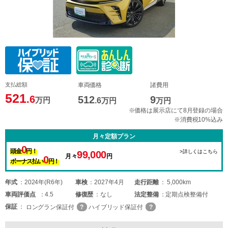
支払総額
車両価格
諸費用
521
.6
512
9
万円
.6
万円
万円
※価格は展示店にて8月登録の場合
※消費税10%込み
月々定額プラン
0
頭金
円！
>詳しくはこちら
99,000
月々
円
0
ボーナス払い
円！
年式
2024年(R6年)
車検
2027年4月
走行距離
5,000km
車両
評価点
4.5
修復歴
なし
法定整備
定期点検整備付
保証
ロングラン保証付
ハイブリッド保証付