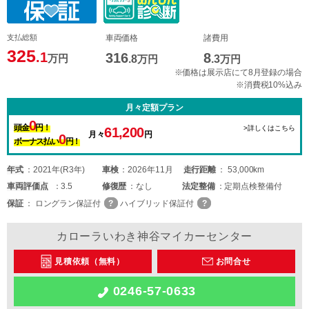
支払総額
車両価格
諸費用
325
.1
316
8
万円
.8
万円
.3
万円
※価格は展示店にて8月登録の場合
※消費税10%込み
月々定額プラン
0
頭金
円！
>詳しくはこちら
61,200
月々
円
0
ボーナス払い
円！
年式
2021年(R3年)
車検
2026年11月
走行距離
53,000km
車両
評価点
3.5
修復歴
なし
法定整備
定期点検整備付
保証
ロングラン保証付
ハイブリッド保証付
カローラいわき神谷マイカーセンター
見積依頼（無料）
お問合せ
0246-57-0633