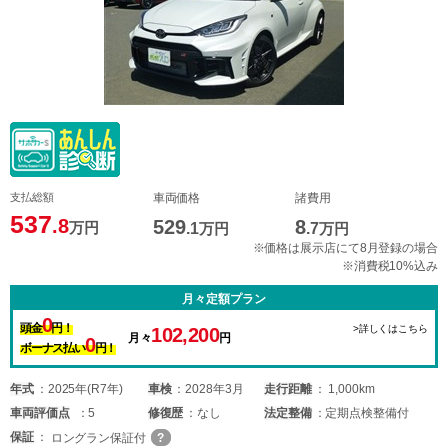
支払総額
車両価格
諸費用
537
.8
529
8
万円
.1
万円
.7
万円
※価格は展示店にて8月登録の場合
※消費税10%込み
月々定額プラン
0
頭金
円！
>詳しくはこちら
102,200
月々
円
0
ボーナス払い
円！
年式
2025年(R7年)
車検
2028年3月
走行距離
1,000km
車両
評価点
5
修復歴
なし
法定整備
定期点検整備付
保証
ロングラン保証付