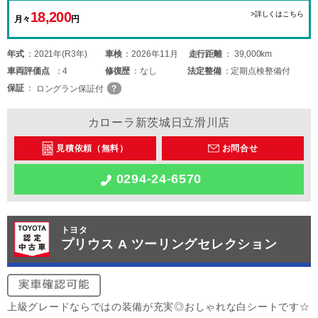
18,200
>詳しくはこちら
月々
円
年式
2021年(R3年)
車検
2026年11月
走行距離
39,000km
車両
評価点
4
修復歴
なし
法定整備
定期点検整備付
保証
ロングラン保証付
カローラ新茨城日立滑川店
見積依頼（無料）
お問合せ
0294-24-6570
トヨタ
プリウス A ツーリングセレクション
上級グレードならではの装備が充実◎おしゃれな白シートです☆