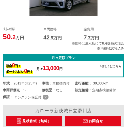
支払総額
車両価格
諸費用
50
.2
42
7
万円
.9
万円
.3
万円
※価格は展示店にて8月登録の場合
※消費税10%込み
月々定額プラン
0
頭金
円！
>詳しくはこちら
13,000
月々
円
0
ボーナス払い
円！
年式
2013年(H25年)
車検
車検整備付
走行距離
30,000km
車両
評価点
-
修復歴
なし
法定整備
定期点検整備付
保証
ロングラン保証付
カローラ新茨城日立滑川店
見積依頼（無料）
お問合せ