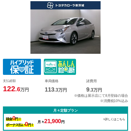
支払総額
車両価格
諸費用
122
.6
113
9
万円
.3
万円
.3
万円
※価格は展示店にて8月登録の場合
※消費税10%込み
月々定額プラン
0
頭金
円！
>詳しくはこちら
21,900
月々
円
0
ボーナス払い
円！