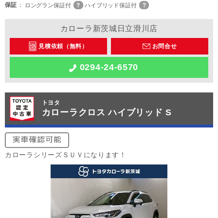
保証
ロングラン保証付
ハイブリッド保証付
カローラ新茨城日立滑川店
見積依頼（無料）
お問合せ
0294-24-6570
トヨタ
カローラクロス ハイブリッド S
カローラシリーズＳＵＶになります！