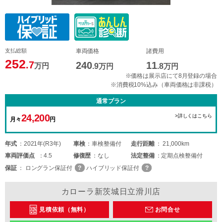
支払総額
車両価格
諸費用
252
.7
240
11
万円
.9
万円
.8
万円
※価格は展示店にて8月登録の場合
※消費税10%込み（車両価格は非課税）
通常プラン
24,200
>詳しくはこちら
月々
円
年式
2021年(R3年)
車検
車検整備付
走行距離
21,000km
車両
評価点
4.5
修復歴
なし
法定整備
定期点検整備付
保証
ロングラン保証付
ハイブリッド保証付
カローラ新茨城日立滑川店
見積依頼（無料）
お問合せ