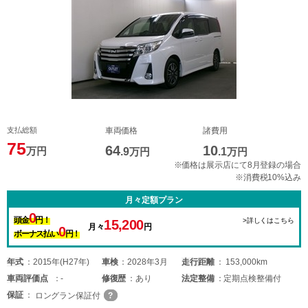
支払総額
車両価格
諸費用
75
64
10
万円
.9
万円
.1
万円
※価格は展示店にて8月登録の場合
※消費税10%込み
月々定額プラン
0
頭金
円！
>詳しくはこちら
15,200
月々
円
0
ボーナス払い
円！
年式
2015年(H27年)
車検
2028年3月
走行距離
153,000km
車両
評価点
-
修復歴
あり
法定整備
定期点検整備付
保証
ロングラン保証付