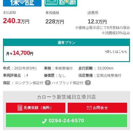
支払総額
車両価格
諸費用
240
.3
228
12
万円
万円
.3
万円
※価格は展示店にて8月登録の場合
※消費税10%込み
通常プラン
14,700
>詳しくはこちら
月々
円
年式
2021年(R3年)
車検
車検整備付
走行距離
33,000km
車両
評価点
4
修復歴
なし
法定整備
定期点検整備付
保証
ロングラン保証付
ハイブリッド保証付
カローラ新茨城日立滑川店
見積依頼（無料）
お問合せ
0294-24-6570