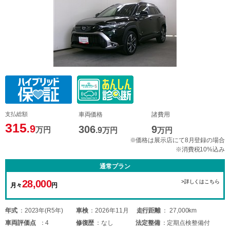
支払総額
車両価格
諸費用
315
.9
306
9
万円
.9
万円
万円
※価格は展示店にて8月登録の場合
※消費税10%込み
通常プラン
28,000
>詳しくはこちら
月々
円
年式
2023年(R5年)
車検
2026年11月
走行距離
27,000km
車両
評価点
4
修復歴
なし
法定整備
定期点検整備付