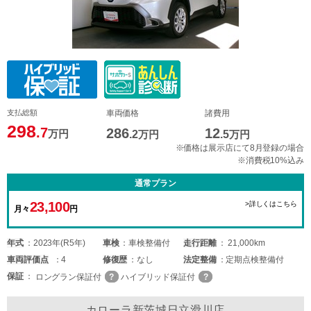
支払総額
車両価格
諸費用
298
.7
286
12
万円
.2
万円
.5
万円
※価格は展示店にて8月登録の場合
※消費税10%込み
通常プラン
23,100
>詳しくはこちら
月々
円
年式
2023年(R5年)
車検
車検整備付
走行距離
21,000km
車両
評価点
4
修復歴
なし
法定整備
定期点検整備付
保証
ロングラン保証付
ハイブリッド保証付
カローラ新茨城日立滑川店