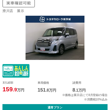
滑川店 展示
支払総額
車両価格
諸費用
159
.9
151
8
万円
.8
万円
.1
万円
※価格は展示店にて8月登録の場合
※消費税10%込み
通常プラン