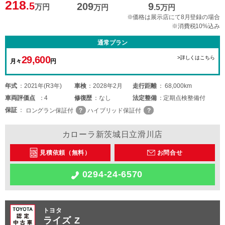
218
.5
209
9
万円
万円
.5
万円
※価格は展示店にて8月登録の場合
※消費税10%込み
通常プラン
29,600
>詳しくはこちら
月々
円
年式
2021年(R3年)
車検
2028年2月
走行距離
68,000km
車両
評価点
4
修復歴
なし
法定整備
定期点検整備付
保証
ロングラン保証付
ハイブリッド保証付
カローラ新茨城日立滑川店
見積依頼（無料）
お問合せ
0294-24-6570
トヨタ
ライズ Z