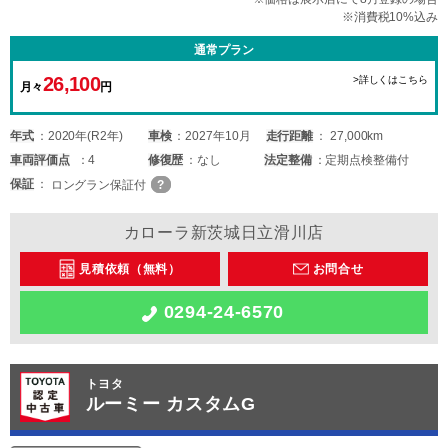
※消費税10%込み
通常プラン
26,100
>詳しくはこちら
月々
円
年式
2020年(R2年)
車検
2027年10月
走行距離
27,000km
車両
評価点
4
修復歴
なし
法定整備
定期点検整備付
保証
ロングラン保証付
カローラ新茨城日立滑川店
見積依頼（無料）
お問合せ
0294-24-6570
トヨタ
ルーミー カスタムG