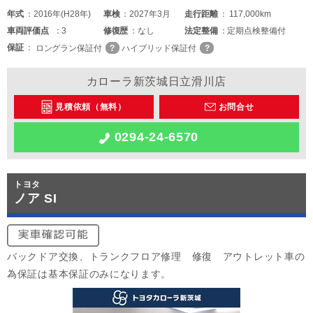
年式
2016年(H28年)
車検
2027年3月
走行距離
117,000km
車両
評価点
3
修復歴
なし
法定整備
定期点検整備付
保証
ロングラン保証付
ハイブリッド保証付
カローラ新茨城日立滑川店
見積依頼（無料）
お問合せ
0294-24-6570
トヨタ
ノア SI
バックドア交換、トランクフロア修理 修復 アウトレット車の
為保証は基本保証のみになります。