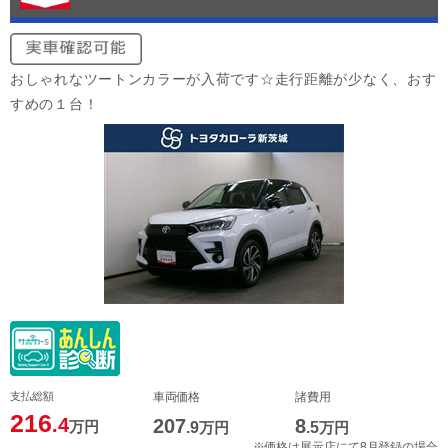
おしゃれなツートンカラーが入荷です☆走行距離が少なく、おす
すめの１台！
支払総額
車両価格
諸費用
216
.4
207
8
万円
.9
万円
.5
万円
※価格は展示店にて8月登録の場合