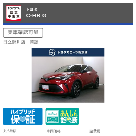
トヨタ
C-HR G
日立滑川店 商談
支払総額
車両価格
諸費用