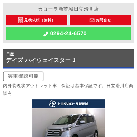
カローラ新茨城日立滑川店
見積依頼（無料）
お問合せ
0294-24-6570
日産
デイズ ハイウェイスター J
内外装現状アウトレット車、保証は基本保証です。日立滑川店商
談有