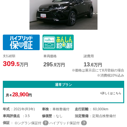
支払総額
車両価格
諸費用
309
.5
295
13
万円
.9
万円
.6
万円
※価格は展示店にて8月登録の場合
※消費税10%込み
通常プラン
28,900
>詳しくはこちら
月々
円
年式
2021年(R3年)
車検
車検整備付
走行距離
60,000km
車両
評価点
3.5
修復歴
なし
法定整備
定期点検整備付
保証
ロングラン保証付
ハイブリッド保証付