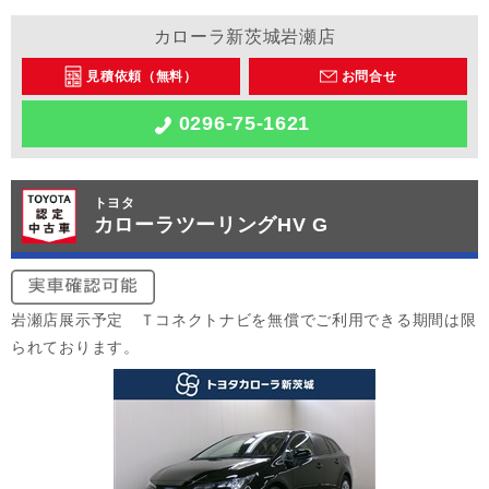
カローラ新茨城岩瀬店
見積依頼（無料）
お問合せ
0296-75-1621
トヨタ
カローラツーリングHV G
岩瀬店展示予定 Ｔコネクトナビを無償でご利用できる期間は限
られております。