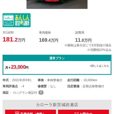
支払総額
車両価格
諸費用
181
.2
169
11
万円
.4
万円
.8
万円
※価格は展示店にて8月登録の場合
※消費税10%込み
通常プラン
23,000
>詳しくはこちら
月々
円
年式
2021年(R3年)
車検
車検整備付
走行距離
16,000km
車両
評価点
4
修復歴
なし
法定整備
定期点検整備付
保証
ロングラン保証付
カローラ新茨城岩瀬店