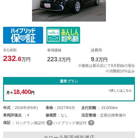
支払総額
車両価格
諸費用
232
.6
223
9
万円
.3
万円
.3
万円
※価格は展示店にて8月登録の場合
※消費税10%込み
通常プラン
18,400
>詳しくはこちら
月々
円
年式
2024年(R6年)
車検
2027年6月
走行距離
19,000km
車両
評価点
4
修復歴
なし
法定整備
定期点検整備付
保証
ロングラン保証付
ハイブリッド保証付
カローラ新茨城岩瀬店