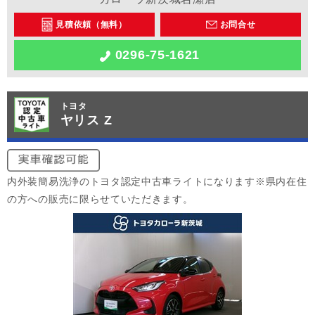
見積依頼（無料）
お問合せ
0296-75-1621
トヨタ
ヤリス Z
内外装簡易洗浄のトヨタ認定中古車ライトになります※県内在住
の方への販売に限らせていただきます。