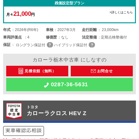
残価設定型プラン
21,000
>詳しくはこちら
月々
円
年式
2024年(R6年)
車検
2027年3月
走行距離
23,000km
車両
評価点
4
修復歴
なし
法定整備
定期点検整備付
保証
ロングラン保証付
ハイブリッド保証付
カローラ栃木中古車 にしなすの
見積依頼（無料）
お問合せ
0287-36-5631
トヨタ
カローラクロス HEV Z