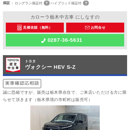
保証
ロングラン保証付
ハイブリッド保証付
カローラ栃木中古車 にしなすの
見積依頼（無料）
お問合せ
0287-36-5631
トヨタ
ヴォクシー HEV S-Z
誠に恐縮ですが、販売は栃木県在住で、ご来店いただける方に限
らせて頂きます（栃木県境の市町村は販売可）