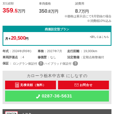
支払総額
車両価格
諸費用
359
.5
350
8
万円
.8
万円
.7
万円
※価格は展示店にて8月登録の場合
※消費税10%込み
残価設定型プラン
20,500
>詳しくはこちら
月々
円
年式
2024年(R6年)
車検
2027年7月
走行距離
19,000km
車両
評価点
4
修復歴
なし
法定整備
定期点検整備付
保証
ロングラン保証付
ハイブリッド保証付
カローラ栃木中古車 にしなすの
見積依頼（無料）
お問合せ
0287-36-5631