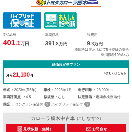
支払総額
車両価格
諸費用
401
.1
391
9
万円
.8
万円
.3
万円
※価格は展示店にて8月登録の場合
※消費税10%込み
残価設定型プラン
21,100
>詳しくはこちら
月々
円
年式
2023年(R5年)
車検
2028年1月
走行距離
28,000km
車両
評価点
4.5
修復歴
なし
法定整備
定期点検整備付
保証
ロングラン保証付
ハイブリッド保証付
カローラ栃木中古車 にしなすの
見積依頼（無料）
お問合せ