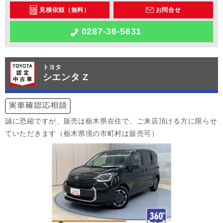
見積依頼（無料）
お問合せ
0287-36-5631
トヨタ
シエンタ Z
誠に恐縮ですが、販売は栃木県在住で、ご来店頂ける方に限らせ
ていただきます（栃木県境の市町村は販売可）