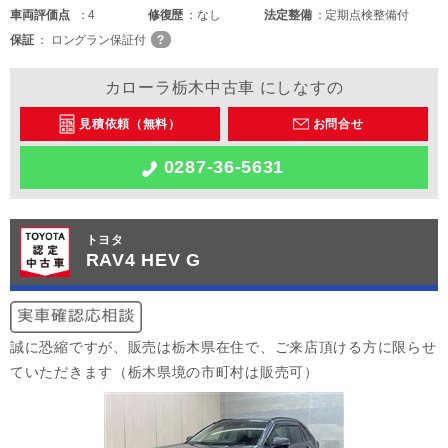
車両
評価点
4
修復歴
なし
法定整備
定期点検整備付
保証
ロングラン保証付
カローラ栃木中古車 にしなすの
見積依頼（無料）
お問合せ
0287-36-5631
トヨタ
RAV4 HEV G
誠に恐縮ですが、販売は栃木県在住で、ご来店頂ける方に限らせ
ていただきます（栃木県境の市町村は販売可）