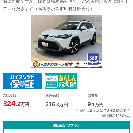
誠に恐縮ですが、販売は栃木県在住で、ご来店頂ける方に限らせ
ていただきます（栃木県境の市町村は販売可）
支払総額
車両価格
諸費用
324
.9
315
9
万円
.8
万円
.1
万円
※価格は展示店にて8月登録の場合
※消費税10%込み
残価設定型プラン