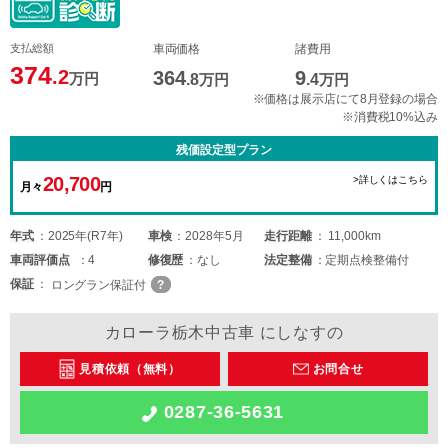
支払総額
車両価格
諸費用
374
.2
364
9
万円
.8
万円
.4
万円
※価格は展示店にて8月登録の場合
※消費税10%込み
残価設定型プラン
20,700
>詳しくはこちら
月々
円
年式
2025年(R7年)
車検
2028年5月
走行距離
11,000km
車両
評価点
4
修復歴
なし
法定整備
定期点検整備付
保証
ロングラン保証付
カローラ栃木中古車 にしなすの
見積依頼（無料）
お問合せ
0287-36-5631