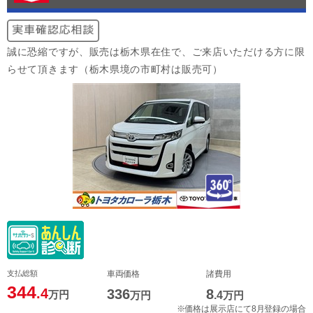
誠に恐縮ですが、販売は栃木県在住で、ご来店いただける方に限
らせて頂きます（栃木県境の市町村は販売可）
支払総額
車両価格
諸費用
344
.4
336
8
万円
万円
.4
万円
※価格は展示店にて8月登録の場合