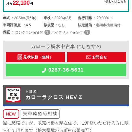
22,100
>詳しくはこちら
月々
円
年式
2023年(R5年)
車検
2028年2月
走行距離
29,000km
車両
評価点
4.5
修復歴
なし
法定整備
定期点検整備付
保証
ロングラン保証付
ハイブリッド保証付
カローラ栃木中古車 にしなすの
見積依頼（無料）
お問合せ
0287-36-5631
トヨタ
カローラクロス HEV Z
誠に恐縮ですが、販売は栃木県在住で、ご来店いただける方に限
らせて頂きます（栃木県境の市町村は販売可）