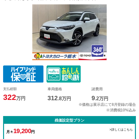
支払総額
車両価格
諸費用
322
312
9
万円
.8
万円
.2
万円
※価格は展示店にて8月登録の場合
※消費税10%込み
残価設定型プラン
19,200
>詳しくはこちら
月々
円