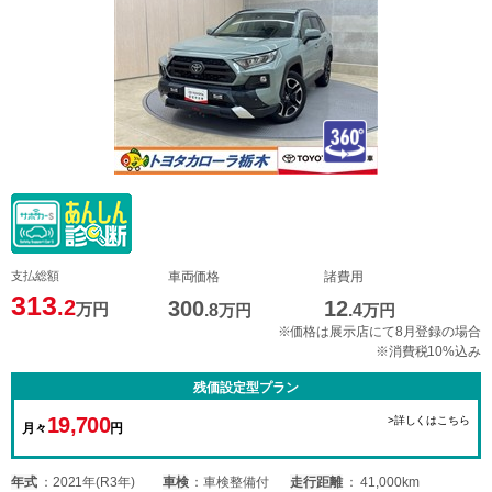
支払総額
車両価格
諸費用
313
.2
300
12
万円
.8
万円
.4
万円
※価格は展示店にて8月登録の場合
※消費税10%込み
残価設定型プラン
19,700
>詳しくはこちら
月々
円
年式
2021年(R3年)
車検
車検整備付
走行距離
41,000km