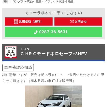
保証
ロングラン保証付
ハイブリッド保証付
カローラ栃木中古車 にしなすの
見積依頼（無料）
お問合せ
0287-36-5631
トヨタ
C-HR Gモードネロセーフ+3HEV
誠に恐縮ですが、販売は栃木県在住で、ご来店いただける方に限
らせて頂きます（栃木県境の市町村は販売可）