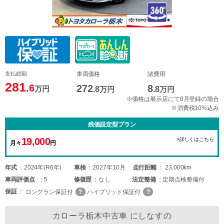
支払総額
車両価格
諸費用
281
.6
272
8
万円
.8
万円
.8
万円
※価格は展示店にて8月登録の場合
※消費税10%込み
残価設定型プラン
19,000
>詳しくはこちら
月々
円
年式
2024年(R6年)
車検
2027年10月
走行距離
23,000km
車両
評価点
5
修復歴
なし
法定整備
定期点検整備付
保証
ロングラン保証付
ハイブリッド保証付
カローラ栃木中古車 にしなすの