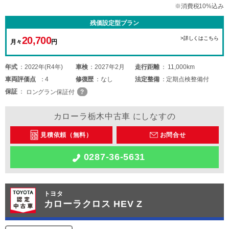
※消費税10%込み
残価設定型プラン
20,700
>詳しくはこちら
月々
円
年式
2022年(R4年)
車検
2027年2月
走行距離
11,000km
車両
評価点
4
修復歴
なし
法定整備
定期点検整備付
保証
ロングラン保証付
カローラ栃木中古車 にしなすの
見積依頼（無料）
お問合せ
0287-36-5631
トヨタ
カローラクロス HEV Z