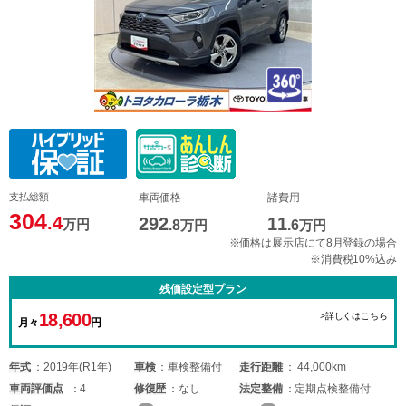
支払総額
車両価格
諸費用
304
.4
292
11
万円
.8
万円
.6
万円
※価格は展示店にて8月登録の場合
※消費税10%込み
残価設定型プラン
18,600
>詳しくはこちら
月々
円
年式
2019年(R1年)
車検
車検整備付
走行距離
44,000km
車両
評価点
4
修復歴
なし
法定整備
定期点検整備付