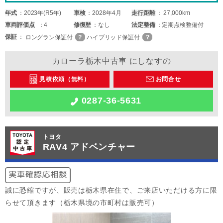
年式
2023年(R5年)
車検
2028年4月
走行距離
27,000km
車両
評価点
4
修復歴
なし
法定整備
定期点検整備付
保証
ロングラン保証付
ハイブリッド保証付
カローラ栃木中古車 にしなすの
見積依頼（無料）
お問合せ
0287-36-5631
トヨタ
RAV4 アドベンチャー
誠に恐縮ですが、販売は栃木県在住で、ご来店いただける方に限
らせて頂きます（栃木県境の市町村は販売可）