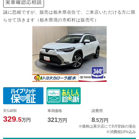
誠に恐縮ですが、販売は栃木県在住で、ご来店いただける方に限
らせて頂きます（栃木県境の市町村は販売可）
支払総額
車両価格
諸費用
329
.5
321
8
万円
万円
.5
万円
※価格は展示店にて8月登録の場合
※消費税10%込み