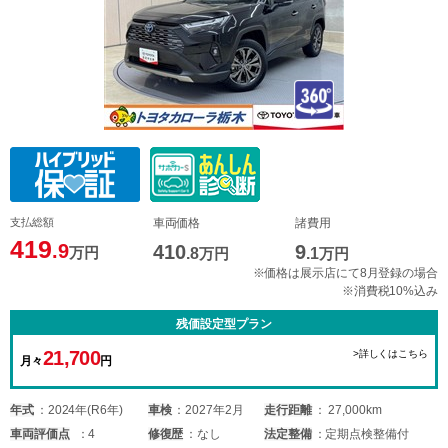
支払総額
車両価格
諸費用
419
.9
410
9
万円
.8
万円
.1
万円
※価格は展示店にて8月登録の場合
※消費税10%込み
残価設定型プラン
21,700
>詳しくはこちら
月々
円
年式
2024年(R6年)
車検
2027年2月
走行距離
27,000km
車両
評価点
4
修復歴
なし
法定整備
定期点検整備付