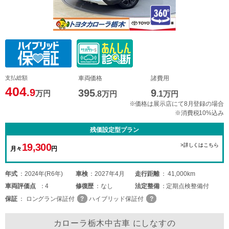
支払総額
車両価格
諸費用
404
.9
395
9
万円
.8
万円
.1
万円
※価格は展示店にて8月登録の場合
※消費税10%込み
残価設定型プラン
19,300
>詳しくはこちら
月々
円
年式
2024年(R6年)
車検
2027年4月
走行距離
41,000km
車両
評価点
4
修復歴
なし
法定整備
定期点検整備付
保証
ロングラン保証付
ハイブリッド保証付
カローラ栃木中古車 にしなすの