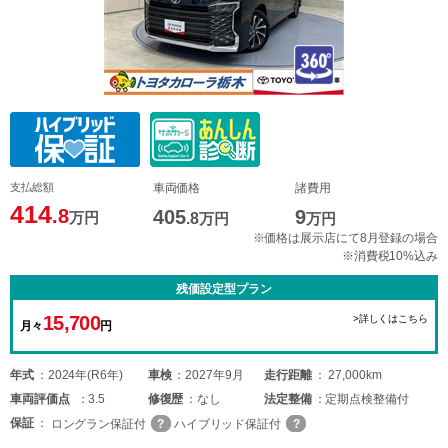
支払総額
車両価格
諸費用
414
.8
405
9
万円
.8
万円
万円
※価格は展示店にて8月登録の場合
※消費税10%込み
残価設定型プラン
15,700
>詳しくはこちら
月々
円
年式
2024年(R6年)
車検
2027年9月
走行距離
27,000km
車両
評価点
3.5
修復歴
なし
法定整備
定期点検整備付
保証
ロングラン保証付
ハイブリッド保証付