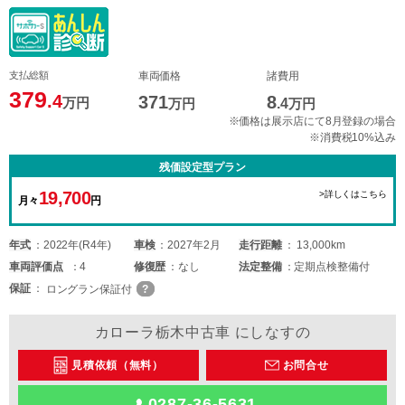
支払総額
車両価格
諸費用
379
.4
371
8
万円
万円
.4
万円
※価格は展示店にて8月登録の場合
※消費税10%込み
残価設定型プラン
19,700
>詳しくはこちら
月々
円
年式
2022年(R4年)
車検
2027年2月
走行距離
13,000km
車両
評価点
4
修復歴
なし
法定整備
定期点検整備付
保証
ロングラン保証付
カローラ栃木中古車 にしなすの
見積依頼（無料）
お問合せ
0287-36-5631