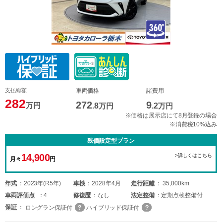
支払総額
車両価格
諸費用
282
272
9
万円
.8
万円
.2
万円
※価格は展示店にて8月登録の場合
※消費税10%込み
残価設定型プラン
14,900
>詳しくはこちら
月々
円
年式
2023年(R5年)
車検
2028年4月
走行距離
35,000km
車両
評価点
4
修復歴
なし
法定整備
定期点検整備付
保証
ロングラン保証付
ハイブリッド保証付