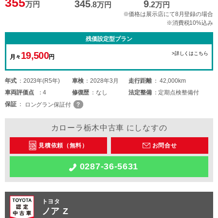
355
345
9
万円
.8
万円
.2
万円
※価格は展示店にて8月登録の場合
※消費税10%込み
残価設定型プラン
19,500
>詳しくはこちら
月々
円
年式
2023年(R5年)
車検
2028年3月
走行距離
42,000km
車両
評価点
4
修復歴
なし
法定整備
定期点検整備付
保証
ロングラン保証付
カローラ栃木中古車 にしなすの
見積依頼（無料）
お問合せ
0287-36-5631
トヨタ
ノア Z