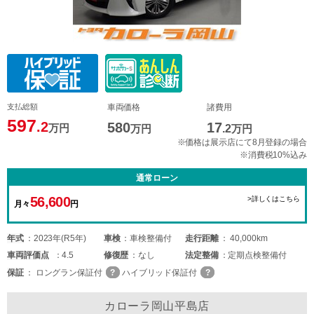
支払総額
車両価格
諸費用
597
.2
580
17
万円
万円
.2
万円
※価格は展示店にて8月登録の場合
※消費税10%込み
通常ローン
56,600
>詳しくはこちら
月々
円
年式
2023年(R5年)
車検
車検整備付
走行距離
40,000km
車両
評価点
4.5
修復歴
なし
法定整備
定期点検整備付
保証
ロングラン保証付
ハイブリッド保証付
カローラ岡山平島店