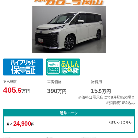
支払総額
車両価格
諸費用
405
.5
390
15
万円
万円
.5
万円
※価格は展示店にて8月登録の場合
※消費税10%込み
通常ローン
24,900
>詳しくはこちら
月々
円