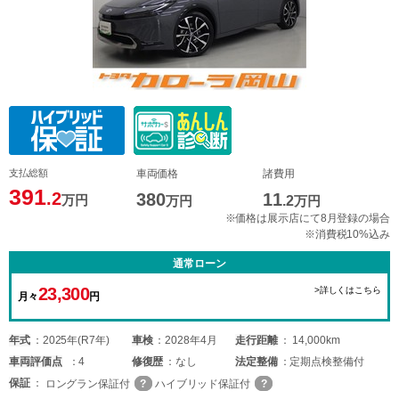
支払総額
車両価格
諸費用
391
.2
380
11
万円
万円
.2
万円
※価格は展示店にて8月登録の場合
※消費税10%込み
通常ローン
23,300
>詳しくはこちら
月々
円
年式
2025年(R7年)
車検
2028年4月
走行距離
14,000km
車両
評価点
4
修復歴
なし
法定整備
定期点検整備付
保証
ロングラン保証付
ハイブリッド保証付