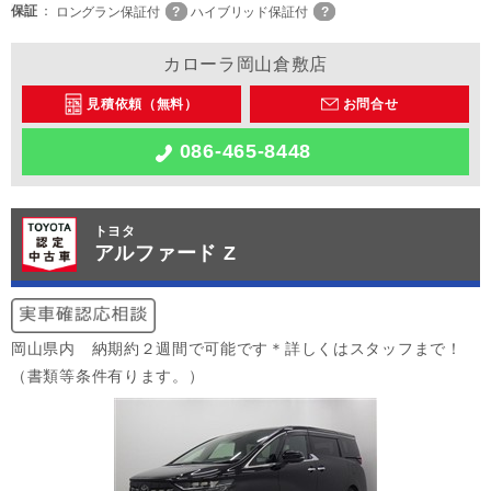
保証
ロングラン保証付
ハイブリッド保証付
カローラ岡山倉敷店
見積依頼（無料）
お問合せ
086-465-8448
トヨタ
アルファード Z
岡山県内 納期約２週間で可能です＊詳しくはスタッフまで！
（書類等条件有ります。）