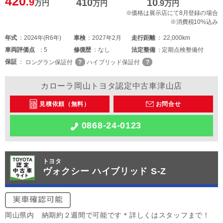
420
.9
410
10
万円
万円
.9
万円
※価格は展示店にて8月登録の場合
※消費税10%込み
年式
2024年(R6年)
車検
2027年2月
走行距離
22,000km
車両
評価点
5
修復歴
なし
法定整備
定期点検整備付
保証
ロングラン保証付
ハイブリッド保証付
カローラ岡山トヨタ認定中古車津山店
見積依頼（無料）
お問合せ
0868-24-0123
トヨタ
ヴォクシー ハイブリッド S-Z
岡山県内 納期約２週間で可能です＊詳しくはスタッフまで！