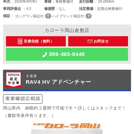
年式
2023年(R5年)
車検
車検整備付
走行距離
26,000km
車両
評価点
4.5
修復歴
なし
法定整備
定期点検整備付
保証
ロングラン保証付
ハイブリッド保証付
カローラ岡山倉敷店
見積依頼（無料）
お問合せ
086-465-8448
トヨタ
RAV4 HV アドベンチャー
岡山県内 納期約２週間で可能です＊詳しくはスタッフまで！
（書類等条件有ります。）