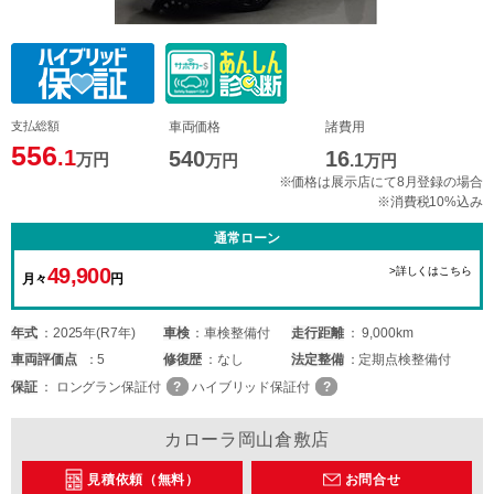
支払総額
車両価格
諸費用
556
.1
540
16
万円
万円
.1
万円
※価格は展示店にて8月登録の場合
※消費税10%込み
通常ローン
49,900
>詳しくはこちら
月々
円
年式
2025年(R7年)
車検
車検整備付
走行距離
9,000km
車両
評価点
5
修復歴
なし
法定整備
定期点検整備付
保証
ロングラン保証付
ハイブリッド保証付
カローラ岡山倉敷店
見積依頼（無料）
お問合せ