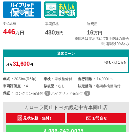
支払総額
車両価格
諸費用
446
430
16
万円
万円
万円
※価格は展示店にて8月登録の場合
※消費税10%込み
通常ローン
31,600
>詳しくはこちら
月々
円
年式
2023年(R5年)
車検
車検整備付
走行距離
14,000km
車両
評価点
4
修復歴
なし
法定整備
定期点検整備付
保証
ロングラン保証付
ハイブリッド保証付
カローラ岡山トヨタ認定中古車岡山店
見積依頼（無料）
お問合せ
086-242-0035