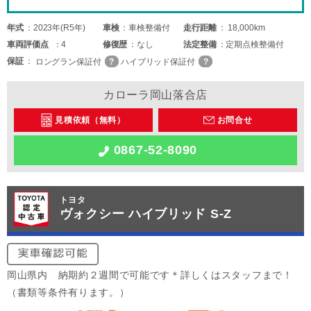
年式
2023年(R5年)
車検
車検整備付
走行距離
18,000km
車両
評価点
4
修復歴
なし
法定整備
定期点検整備付
保証
ロングラン保証付
ハイブリッド保証付
カローラ岡山落合店
見積依頼（無料）
お問合せ
0867-52-8090
トヨタ
ヴォクシー ハイブリッド S-Z
岡山県内 納期約２週間で可能です＊詳しくはスタッフまで！
（書類等条件有ります。）