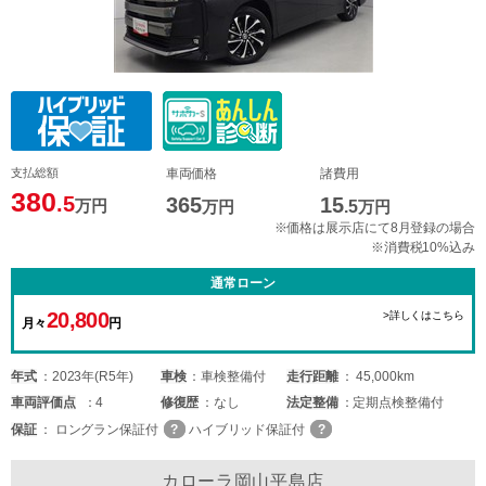
支払総額
車両価格
諸費用
380
.5
365
15
万円
万円
.5
万円
※価格は展示店にて8月登録の場合
※消費税10%込み
通常ローン
20,800
>詳しくはこちら
月々
円
年式
2023年(R5年)
車検
車検整備付
走行距離
45,000km
車両
評価点
4
修復歴
なし
法定整備
定期点検整備付
保証
ロングラン保証付
ハイブリッド保証付
カローラ岡山平島店