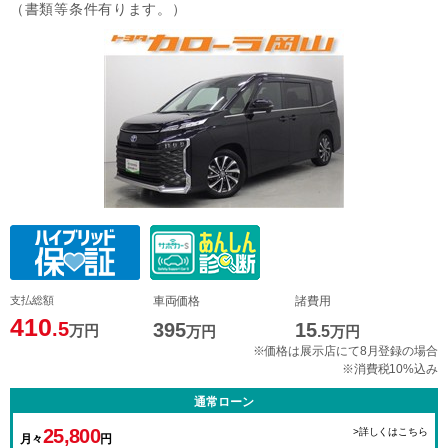
（書類等条件有ります。）
支払総額
車両価格
諸費用
410
.5
395
15
万円
万円
.5
万円
※価格は展示店にて8月登録の場合
※消費税10%込み
通常ローン
25,800
>詳しくはこちら
月々
円