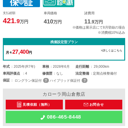
支払総額
車両価格
諸費用
421
.9
410
11
万円
万円
.9
万円
※価格は展示店にて8月登録の場合
※消費税10%込み
残価設定型プラン
27,400
>詳しくはこちら
月々
円
年式
2025年(R7年)
車検
2028年6月
走行距離
29,000km
車両
評価点
4
修復歴
なし
法定整備
定期点検整備付
保証
ロングラン保証付
ハイブリッド保証付
カローラ岡山倉敷店
見積依頼（無料）
お問合せ
086-465-8448