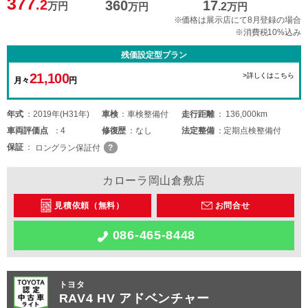
377
.2
360
17
万円
万円
.2
万円
※価格は展示店にて8月登録の場合
※消費税10%込み
残価設定型プラン
21,100
>詳しくはこちら
月々
円
年式
2019年(H31年)
車検
車検整備付
走行距離
136,000km
車両
評価点
4
修復歴
なし
法定整備
定期点検整備付
保証
ロングラン保証付
カローラ岡山倉敷店
見積依頼（無料）
お問合せ
086-465-8448
トヨタ
RAV4 HV アドベンチャー