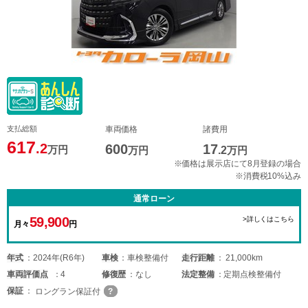
支払総額
車両価格
諸費用
617
.2
600
17
万円
万円
.2
万円
※価格は展示店にて8月登録の場合
※消費税10%込み
通常ローン
59,900
>詳しくはこちら
月々
円
年式
2024年(R6年)
車検
車検整備付
走行距離
21,000km
車両
評価点
4
修復歴
なし
法定整備
定期点検整備付
保証
ロングラン保証付