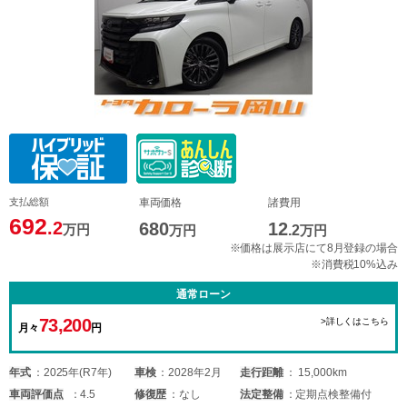
支払総額
車両価格
諸費用
692
.2
680
12
万円
万円
.2
万円
※価格は展示店にて8月登録の場合
※消費税10%込み
通常ローン
73,200
>詳しくはこちら
月々
円
年式
2025年(R7年)
車検
2028年2月
走行距離
15,000km
車両
評価点
4.5
修復歴
なし
法定整備
定期点検整備付