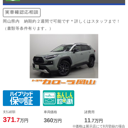
岡山県内 納期約２週間で可能です＊詳しくはスタッフまで！
（書類等条件有ります。）
支払総額
車両価格
諸費用
371
.7
360
11
万円
万円
.7
万円
※価格は展示店にて8月登録の場合