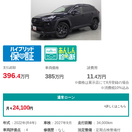
支払総額
車両価格
諸費用
396
.4
385
11
万円
万円
.4
万円
※価格は展示店にて8月登録の場合
※消費税10%込み
通常ローン
24,100
>詳しくはこちら
月々
円
年式
2022年(R4年)
車検
2027年9月
走行距離
34,000km
車両
評価点
4
修復歴
なし
法定整備
定期点検整備付