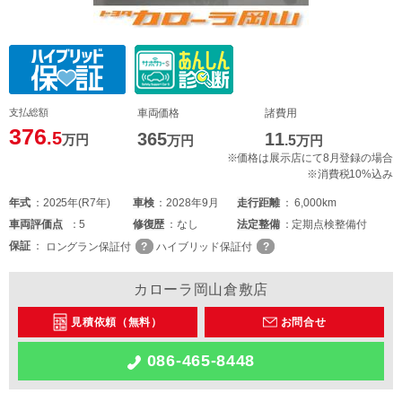
支払総額
車両価格
諸費用
376
.5
365
11
万円
万円
.5
万円
※価格は展示店にて8月登録の場合
※消費税10%込み
年式
2025年(R7年)
車検
2028年9月
走行距離
6,000km
車両
評価点
5
修復歴
なし
法定整備
定期点検整備付
保証
ロングラン保証付
ハイブリッド保証付
カローラ岡山倉敷店
見積依頼（無料）
お問合せ
086-465-8448