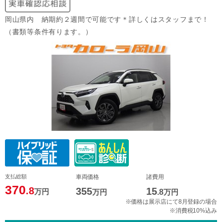
岡山県内 納期約２週間で可能です＊詳しくはスタッフまで！
（書類等条件有ります。）
支払総額
車両価格
諸費用
370
.8
355
15
万円
万円
.8
万円
※価格は展示店にて8月登録の場合
※消費税10%込み