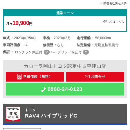
※消費税10%込み
通常ローン
19,900
>詳しくはこちら
月々
円
年式
2023年(R5年)
車検
2028年3月
走行距離
58,000km
車両
評価点
4
修復歴
なし
法定整備
定期点検整備付
保証
ロングラン保証付
ハイブリッド保証付
カローラ岡山トヨタ認定中古車津山店
見積依頼（無料）
お問合せ
0868-24-0123
トヨタ
RAV4 ハイブリッドG