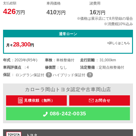
支払総額
車両価格
諸費用
426
410
16
万円
万円
万円
※価格は展示店にて8月登録の場合
※消費税10%込み
通常ローン
28,300
>詳しくはこちら
月々
円
年式
2023年(R5年)
車検
車検整備付
走行距離
31,000km
車両
評価点
4
修復歴
なし
法定整備
定期点検整備付
保証
ロングラン保証付
ハイブリッド保証付
カローラ岡山トヨタ認定中古車岡山店
見積依頼（無料）
お問合せ
086-242-0035
トヨタ