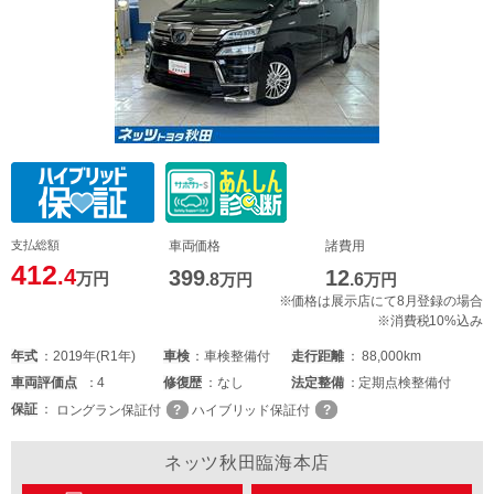
支払総額
車両価格
諸費用
412
.4
399
12
万円
.8
万円
.6
万円
※価格は展示店にて8月登録の場合
※消費税10%込み
年式
2019年(R1年)
車検
車検整備付
走行距離
88,000km
車両
評価点
4
修復歴
なし
法定整備
定期点検整備付
保証
ロングラン保証付
ハイブリッド保証付
ネッツ秋田臨海本店