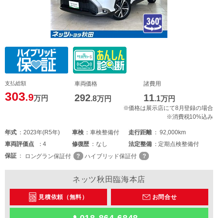
支払総額
車両価格
諸費用
303
.9
292
11
万円
.8
万円
.1
万円
※価格は展示店にて8月登録の場合
※消費税10%込み
年式
2023年(R5年)
車検
車検整備付
走行距離
92,000km
車両
評価点
4
修復歴
なし
法定整備
定期点検整備付
保証
ロングラン保証付
ハイブリッド保証付
ネッツ秋田臨海本店
見積依頼（無料）
お問合せ
018-864-6848