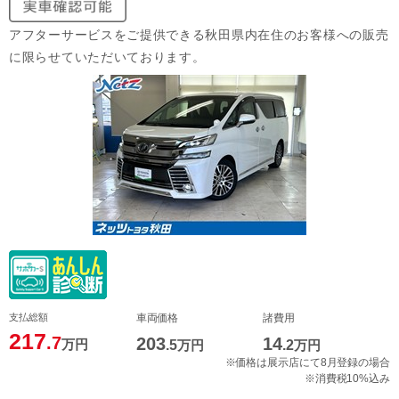
アフターサービスをご提供できる秋田県内在住のお客様への販売
に限らせていただいております。
支払総額
車両価格
諸費用
217
.7
203
14
万円
.5
万円
.2
万円
※価格は展示店にて8月登録の場合
※消費税10%込み