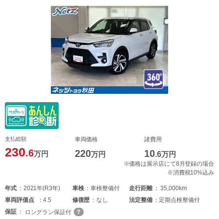
支払総額
車両価格
諸費用
230
.6
220
10
万円
万円
.6
万円
※価格は展示店にて8月登録の場合
※消費税10%込み
年式
2021年(R3年)
車検
車検整備付
走行距離
35,000km
車両
評価点
4.5
修復歴
なし
法定整備
定期点検整備付
保証
ロングラン保証付