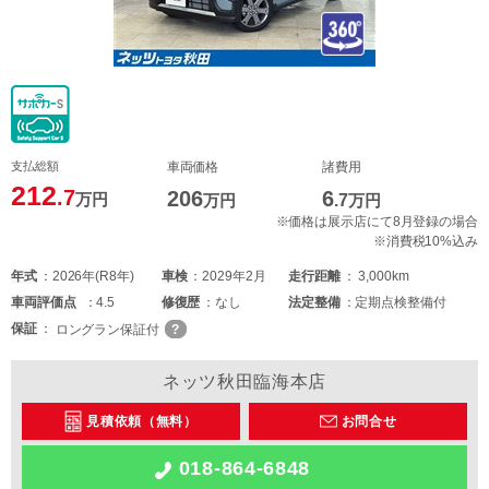
支払総額
車両価格
諸費用
212
.7
206
6
万円
万円
.7
万円
※価格は展示店にて8月登録の場合
※消費税10%込み
年式
2026年(R8年)
車検
2029年2月
走行距離
3,000km
車両
評価点
4.5
修復歴
なし
法定整備
定期点検整備付
保証
ロングラン保証付
ネッツ秋田臨海本店
見積依頼（無料）
お問合せ
018-864-6848