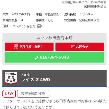
※価格は展示店にて8月登録の場合
※消費税10%込み
年式
2021年(R3年)
車検
車検整備付
走行距離
46,000km
車両
評価点
4
修復歴
なし
法定整備
定期点検整備付
保証
ロングラン保証付
ネッツ秋田臨海本店
見積依頼（無料）
お問合せ
018-864-6848
トヨタ
ライズ Z 4WD
アフターサービスをご提供できる秋田県内在住のお客様への販売
に限らせていただいております。