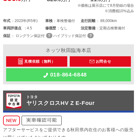
※価格は展示店にて8月登録の場合
※消費税10%込み
年式
2023年(R5年)
車検
車検整備付
走行距離
88,000km
車両
評価点
4.5
修復歴
なし
法定整備
定期点検整備付
保証
ロングラン保証付
ハイブリッド保証付
ネッツ秋田臨海本店
見積依頼（無料）
お問合せ
018-864-6848
トヨタ
ヤリスクロスHV Z E-Four
アフターサービスをご提供できる秋田県内在住のお客様への販売