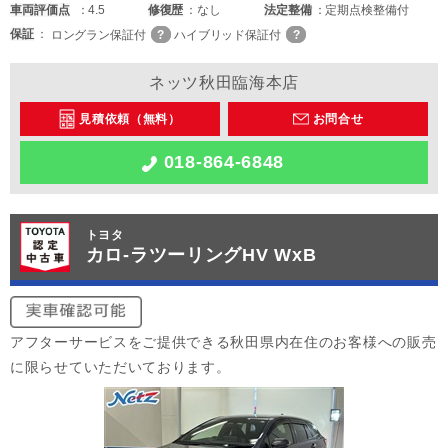
車両
評価点
4.5
修復歴
なし
法定整備
定期点検整備付
保証
ロングラン保証付
ハイブリッド保証付
ネッツ秋田臨海本店
見積依頼（無料）
お問合せ
018-864-6848
トヨタ
カロ-ラツーリングHV WxB
アフターサービスをご提供できる秋田県内在住のお客様への販売
に限らせていただいております。