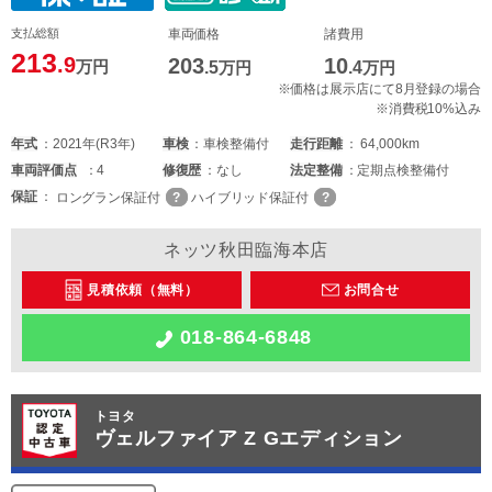
支払総額
車両価格
諸費用
213
.9
203
10
万円
.5
万円
.4
万円
※価格は展示店にて8月登録の場合
※消費税10%込み
年式
2021年(R3年)
車検
車検整備付
走行距離
64,000km
車両
評価点
4
修復歴
なし
法定整備
定期点検整備付
保証
ロングラン保証付
ハイブリッド保証付
ネッツ秋田臨海本店
見積依頼（無料）
お問合せ
018-864-6848
トヨタ
ヴェルファイア Z Gエディション