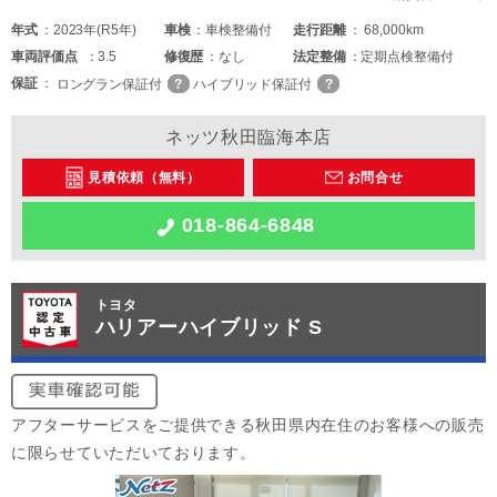
年式
2023年(R5年)
車検
車検整備付
走行距離
68,000km
車両
評価点
3.5
修復歴
なし
法定整備
定期点検整備付
保証
ロングラン保証付
ハイブリッド保証付
ネッツ秋田臨海本店
見積依頼（無料）
お問合せ
018-864-6848
トヨタ
ハリアーハイブリッド S
アフターサービスをご提供できる秋田県内在住のお客様への販売
に限らせていただいております。