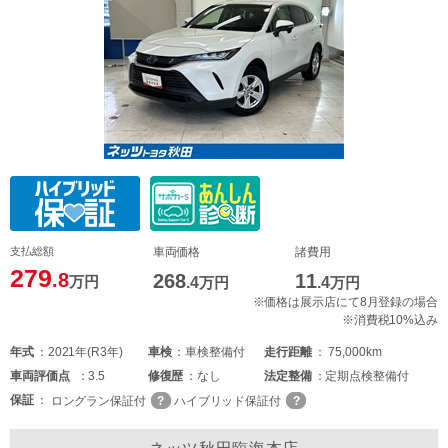
支払総額
車両価格
諸費用
279
.8
268
11
万円
.4
万円
.4
万円
※価格は展示店にて8月登録の場合
※消費税10%込み
年式
2021年(R3年)
車検
車検整備付
走行距離
75,000km
車両
評価点
3.5
修復歴
なし
法定整備
定期点検整備付
保証
ロングラン保証付
ハイブリッド保証付