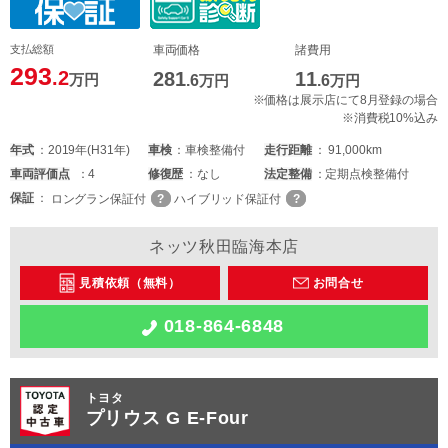
支払総額
車両価格
諸費用
293
.2
281
11
万円
.6
万円
.6
万円
※価格は展示店にて8月登録の場合
※消費税10%込み
年式
2019年(H31年)
車検
車検整備付
走行距離
91,000km
車両
評価点
4
修復歴
なし
法定整備
定期点検整備付
保証
ロングラン保証付
ハイブリッド保証付
ネッツ秋田臨海本店
見積依頼（無料）
お問合せ
018-864-6848
トヨタ
プリウス G E-Four