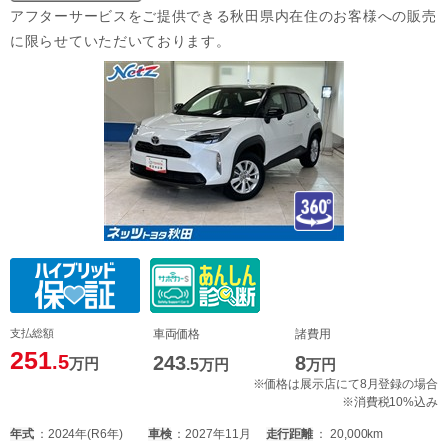
アフターサービスをご提供できる秋田県内在住のお客様への販売
に限らせていただいております。
支払総額
車両価格
諸費用
251
.5
243
8
万円
.5
万円
万円
※価格は展示店にて8月登録の場合
※消費税10%込み
年式
2024年(R6年)
車検
2027年11月
走行距離
20,000km