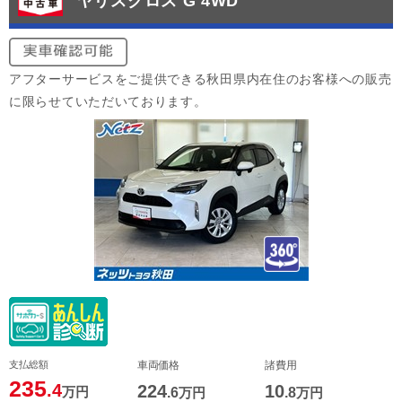
ヤリスクロス G 4WD
アフターサービスをご提供できる秋田県内在住のお客様への販売
に限らせていただいております。
支払総額
車両価格
諸費用
235
.4
224
10
万円
.6
万円
.8
万円