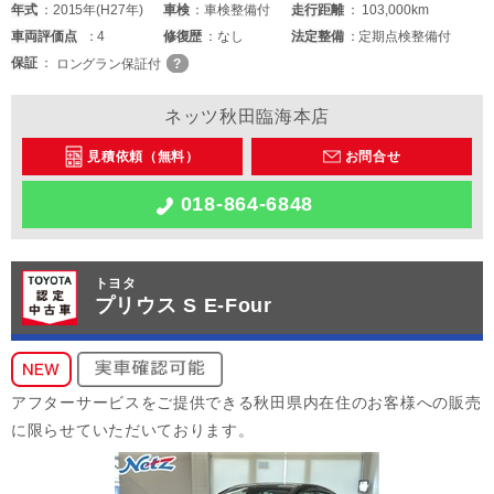
年式
2015年(H27年)
車検
車検整備付
走行距離
103,000km
車両
評価点
4
修復歴
なし
法定整備
定期点検整備付
保証
ロングラン保証付
ネッツ秋田臨海本店
見積依頼（無料）
お問合せ
018-864-6848
トヨタ
プリウス S E-Four
アフターサービスをご提供できる秋田県内在住のお客様への販売
に限らせていただいております。