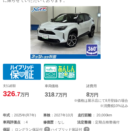
に限らせていただいております。
支払総額
車両価格
諸費用
326
.7
318
8
万円
.7
万円
万円
※価格は展示店にて8月登録の場合
※消費税10%込み
年式
2025年(R7年)
車検
2027年10月
走行距離
20,000km
車両
評価点
4
修復歴
なし
法定整備
定期点検整備付
保証
ロングラン保証付
ハイブリッド保証付