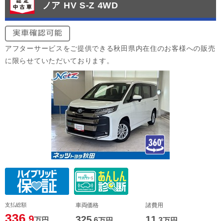
ノア HV S-Z 4WD
アフターサービスをご提供できる秋田県内在住のお客様への販売
に限らせていただいております。
支払総額
車両価格
諸費用
336
.9
325
11
万円
.6
万円
.3
万円