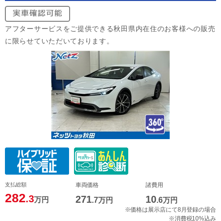
アフターサービスをご提供できる秋田県内在住のお客様への販売
に限らせていただいております。
支払総額
車両価格
諸費用
282
.3
271
10
万円
.7
万円
.6
万円
※価格は展示店にて8月登録の場合
※消費税10%込み