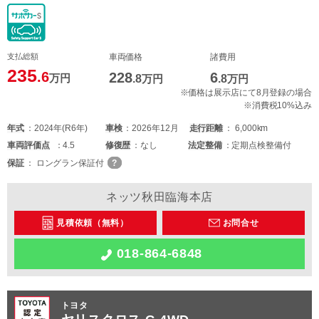
支払総額
車両価格
諸費用
235
.6
228
6
万円
.8
万円
.8
万円
※価格は展示店にて8月登録の場合
※消費税10%込み
年式
2024年(R6年)
車検
2026年12月
走行距離
6,000km
車両
評価点
4.5
修復歴
なし
法定整備
定期点検整備付
保証
ロングラン保証付
ネッツ秋田臨海本店
見積依頼（無料）
お問合せ
018-864-6848
トヨタ