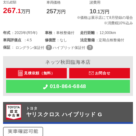
支払総額
車両価格
諸費用
267
.1
257
10
万円
万円
.1
万円
※価格は展示店にて8月登録の場合
※消費税10%込み
年式
2023年(R5年)
車検
車検整備付
走行距離
12,000km
車両
評価点
4.5
修復歴
なし
法定整備
定期点検整備付
保証
ロングラン保証付
ハイブリッド保証付
ネッツ秋田臨海本店
見積依頼（無料）
お問合せ
018-864-6848
トヨタ
ヤリスクロス ハイブリッド G