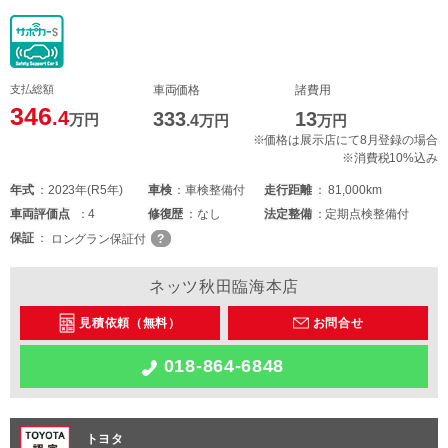
支払総額
車両価格
諸費用
346
.4
333
13
万円
.4
万円
万円
※価格は展示店にて8月登録の場合
※消費税10%込み
年式
2023年(R5年)
車検
車検整備付
走行距離
81,000km
車両
評価点
4
修復歴
なし
法定整備
定期点検整備付
保証
ロングラン保証付
ネッツ秋田臨海本店
見積依頼（無料）
お問合せ
018-864-6848
トヨタ