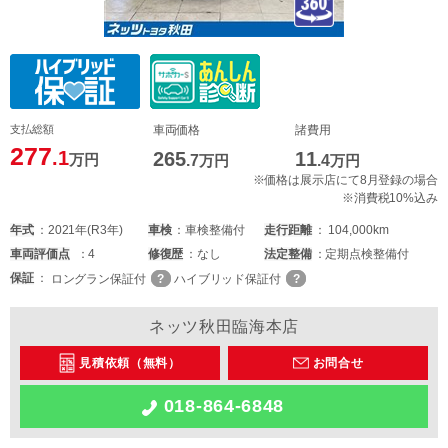
支払総額
車両価格
諸費用
277
.1
265
11
万円
.7
万円
.4
万円
※価格は展示店にて8月登録の場合
※消費税10%込み
年式
2021年(R3年)
車検
車検整備付
走行距離
104,000km
車両
評価点
4
修復歴
なし
法定整備
定期点検整備付
保証
ロングラン保証付
ハイブリッド保証付
ネッツ秋田臨海本店
見積依頼（無料）
お問合せ
018-864-6848