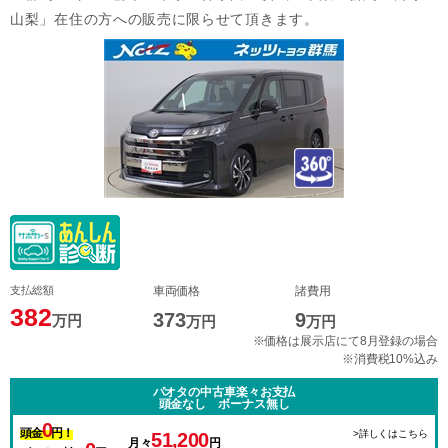
山梨」在住の方への販売に限らせて頂きます。
支払総額
車両価格
諸費用
382
373
9
万円
万円
万円
※価格は展示店にて8月登録の場合
※消費税10%込み
パオタの中古車楽々お支払
頭金なし ボーナス無し
0
頭金
円！
>詳しくはこちら
51,200
月々
円