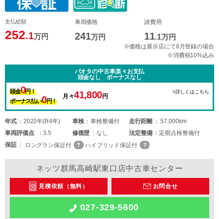
支払総額
車両価格
諸費用
252
.1
241
11
万円
万円
.1
万円
※価格は展示店にて8月登録の場合
※消費税10%込み
パオタの中古車楽々お支払
頭金なし ボーナスなし
0
頭金
円！
>詳しくはこちら
41,800
月々
円
0
ボーナス払い
円！
年式
2022年(R4年)
車検
車検整備付
走行距離
57,000km
車両
評価点
3.5
修復歴
なし
法定整備
定期点検整備付
保証
ロングラン保証付
ハイブリッド保証付
ネッツ群馬高崎駅東口店中古車センター
見積依頼（無料）
お問合せ
027-329-5600