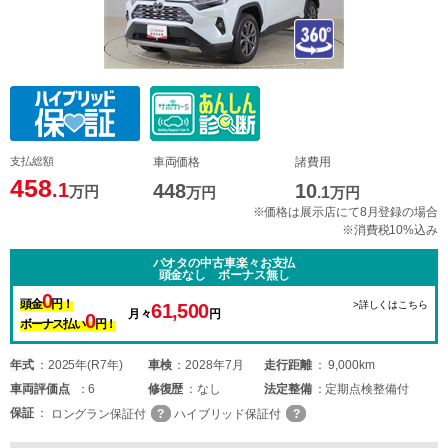
支払総額
車両価格
諸費用
458
.1
448
10
万円
万円
.1
万円
※価格は展示店にて8月登録の場合
※消費税10%込み
パオタの中古車楽々お支払
頭金なし ボーナス無し
0
頭金
円！
>詳しくはこちら
61,500
月々
円
0
ボーナス払い
円！
年式
2025年(R7年)
車検
2028年7月
走行距離
9,000km
車両
評価点
6
修復歴
なし
法定整備
定期点検整備付
保証
ロングラン保証付
ハイブリッド保証付