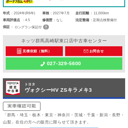
0
ボーナス払い
円！
年式
2024年(R6年)
車検
2027年7月
走行距離
11,000km
車両
評価点
4.5
修復歴
なし
法定整備
定期点検整備付
保証
ロングラン保証付
ネッツ群馬高崎駅東口店中古車センター
見積依頼（無料）
お問合せ
027-329-5600
トヨタ
ヴォクシーHV ZSキラメキ3
「群馬・埼玉・栃木・東京・神奈川・茨城・千葉・新潟・長野・
山梨」在住の方への販売に限らせて頂きます。