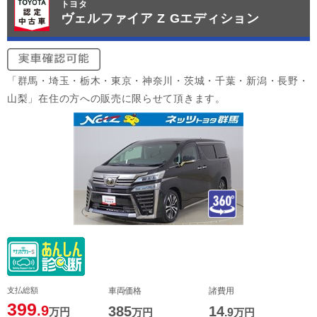
トヨタ
ヴェルファイア Z Gエディション
「群馬・埼玉・栃木・東京・神奈川・茨城・千葉・新潟・長野・
山梨」在住の方への販売に限らせて頂きます。
支払総額
車両価格
諸費用
399
.9
385
14
万円
万円
.9
万円