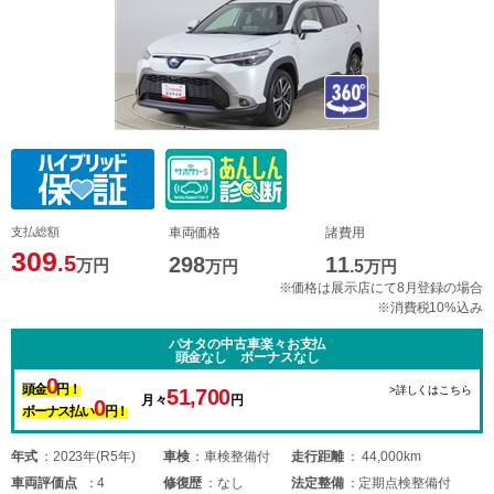
支払総額
車両価格
諸費用
309
.5
298
11
万円
万円
.5
万円
※価格は展示店にて8月登録の場合
※消費税10%込み
パオタの中古車楽々お支払
頭金なし ボーナスなし
0
頭金
円！
>詳しくはこちら
51,700
月々
円
0
ボーナス払い
円！
年式
2023年(R5年)
車検
車検整備付
走行距離
44,000km
車両
評価点
4
修復歴
なし
法定整備
定期点検整備付