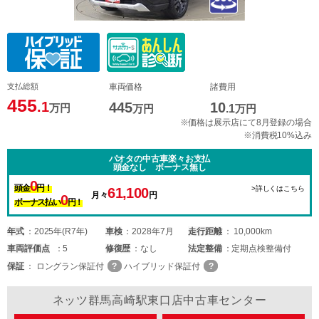
支払総額
車両価格
諸費用
455
.1
445
10
万円
万円
.1
万円
※価格は展示店にて8月登録の場合
※消費税10%込み
パオタの中古車楽々お支払
頭金なし ボーナス無し
0
頭金
円！
>詳しくはこちら
61,100
月々
円
0
ボーナス払い
円！
年式
2025年(R7年)
車検
2028年7月
走行距離
10,000km
車両
評価点
5
修復歴
なし
法定整備
定期点検整備付
保証
ロングラン保証付
ハイブリッド保証付
ネッツ群馬高崎駅東口店中古車センター