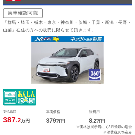
「群馬・埼玉・栃木・東京・神奈川・茨城・千葉・新潟・長野・
山梨」在住の方への販売に限らせて頂きます。
支払総額
車両価格
諸費用
387
.2
379
8
万円
万円
.2
万円
※価格は展示店にて8月登録の場合
※消費税10%込み