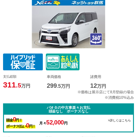
支払総額
車両価格
諸費用
311
.5
299
12
万円
.5
万円
万円
※価格は展示店にて8月登録の場合
※消費税10%込み
パオタの中古車楽々お支払
頭金なし ボーナスなし
0
頭金
円！
>詳しくはこちら
52,000
月々
円
0
ボーナス払い
円！