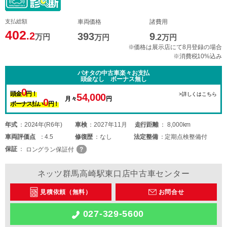
支払総額
車両価格
諸費用
402
.2
393
9
万円
万円
.2
万円
※価格は展示店にて8月登録の場合
※消費税10%込み
パオタの中古車楽々お支払
頭金なし ボーナス無し
0
頭金
円！
>詳しくはこちら
54,000
月々
円
0
ボーナス払い
円！
年式
2024年(R6年)
車検
2027年11月
走行距離
8,000km
車両
評価点
4.5
修復歴
なし
法定整備
定期点検整備付
保証
ロングラン保証付
ネッツ群馬高崎駅東口店中古車センター
見積依頼（無料）
お問合せ
027-329-5600