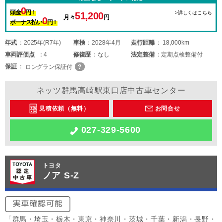
0
頭金
円！
>詳しくはこちら
51,200
月々
円
0
ボーナス払い
円！
年式
2025年(R7年)
車検
2028年4月
走行距離
18,000km
車両
評価点
4
修復歴
なし
法定整備
定期点検整備付
保証
ロングラン保証付
ネッツ群馬高崎駅東口店中古車センター
見積依頼（無料）
お問合せ
027-329-5600
トヨタ
ノア S-Z
「群馬・埼玉・栃木・東京・神奈川・茨城・千葉・新潟・長野・