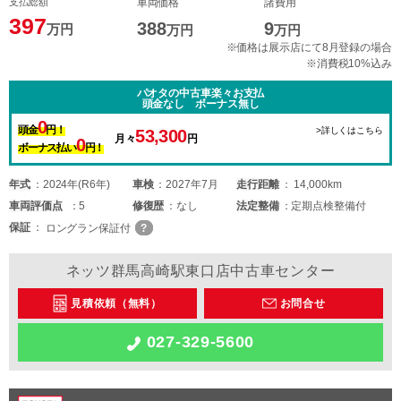
支払総額
車両価格
諸費用
397
388
9
万円
万円
万円
※価格は展示店にて8月登録の場合
※消費税10%込み
パオタの中古車楽々お支払
頭金なし ボーナス無し
0
頭金
円！
>詳しくはこちら
53,300
月々
円
0
ボーナス払い
円！
年式
2024年(R6年)
車検
2027年7月
走行距離
14,000km
車両
評価点
5
修復歴
なし
法定整備
定期点検整備付
保証
ロングラン保証付
ネッツ群馬高崎駅東口店中古車センター
見積依頼（無料）
お問合せ
027-329-5600