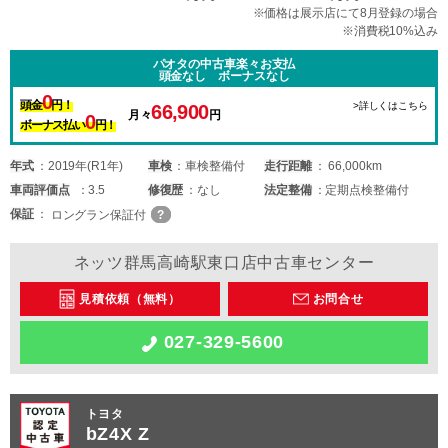
※価格は展示店にて8月登録の場合
※消費税10%込み
パオタの中古車楽々お支払
頭金なし ボーナスなし
0
頭金
円！
>詳しくはこちら
66,900
月々
円
0
ボーナス払い
円！
年式
2019年(R1年)
車検
車検整備付
走行距離
66,000km
車両
評価点
3.5
修復歴
なし
法定整備
定期点検整備付
保証
ロングラン保証付
ネッツ群馬高崎駅東口店中古車センター
見積依頼（無料）
お問合せ
027-329-5600
トヨタ
bZ4X Z