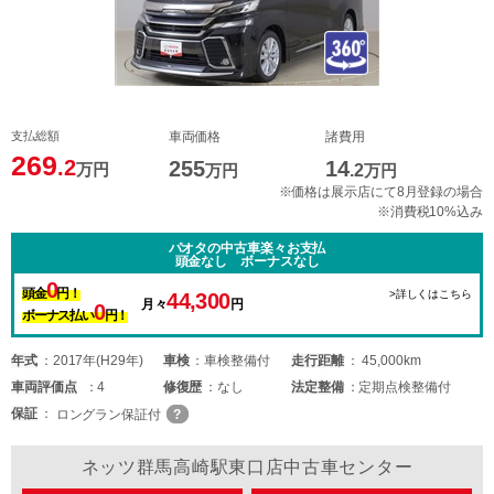
支払総額
車両価格
諸費用
269
.2
255
14
万円
万円
.2
万円
※価格は展示店にて8月登録の場合
※消費税10%込み
パオタの中古車楽々お支払
頭金なし ボーナスなし
0
頭金
円！
>詳しくはこちら
44,300
月々
円
0
ボーナス払い
円！
年式
2017年(H29年)
車検
車検整備付
走行距離
45,000km
車両
評価点
4
修復歴
なし
法定整備
定期点検整備付
保証
ロングラン保証付
ネッツ群馬高崎駅東口店中古車センター