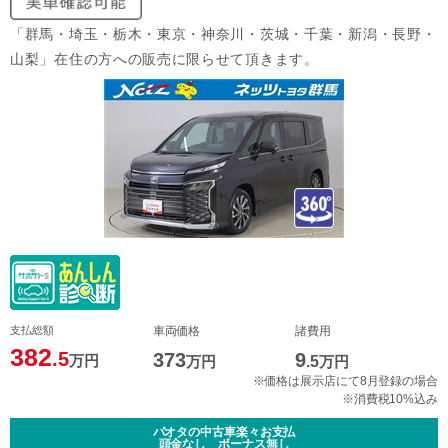
「群馬・埼玉・栃木・東京・神奈川・茨城・千葉・新潟・長野・
山梨」在住の方への販売に限らせて頂きます。
支払総額
車両価格
諸費用
382
.5
373
9
万円
万円
.5
万円
※価格は展示店にて8月登録の場合
※消費税10%込み
パオタの中古車楽々お支払
頭金なし ボーナス無し