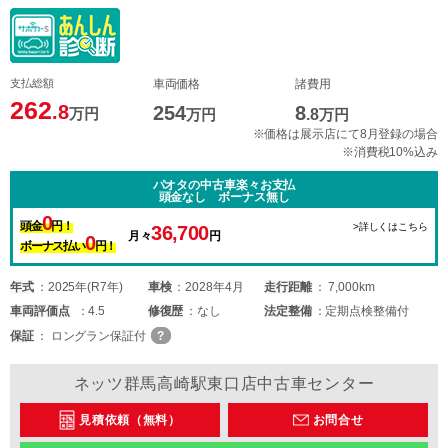
支払総額
車両価格
諸費用
262
.8
254
8
万円
万円
.8
万円
※価格は展示店にて8月登録の場合
※消費税10%込み
パオタの中古車楽々お支払
頭金なし ボーナス無し
0
頭金
円！
>詳しくはこちら
36,700
月々
円
0
ボーナス払い
円！
年式
2025年(R7年)
車検
2028年4月
走行距離
7,000km
車両
評価点
4.5
修復歴
なし
法定整備
定期点検整備付
保証
ロングラン保証付
ネッツ群馬高崎駅東口店中古車センター
見積依頼（無料）
お問合せ