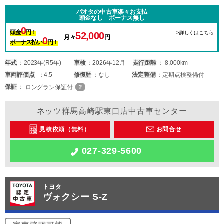
パオタの中古車楽々お支払
頭金なし ボーナス無し
0
頭金
円！
>詳しくはこちら
52,000
月々
円
0
ボーナス払い
円！
年式
2023年(R5年)
車検
2026年12月
走行距離
8,000km
車両
評価点
4.5
修復歴
なし
法定整備
定期点検整備付
保証
ロングラン保証付
ネッツ群馬高崎駅東口店中古車センター
見積依頼（無料）
お問合せ
027-329-5600
トヨタ
ヴォクシー S-Z