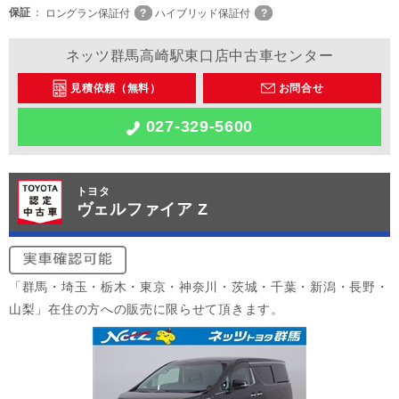
保証
ロングラン保証付
ハイブリッド保証付
ネッツ群馬高崎駅東口店中古車センター
見積依頼（無料）
お問合せ
027-329-5600
トヨタ
ヴェルファイア Z
「群馬・埼玉・栃木・東京・神奈川・茨城・千葉・新潟・長野・
山梨」在住の方への販売に限らせて頂きます。