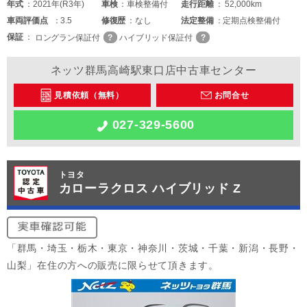
年式
2021年(R3年)
車検
車検整備付
走行距離
52,000km
車両
評価点
3.5
修復歴
なし
法定整備
定期点検整備付
保証
ロングラン保証付
ハイブリッド保証付
ネッツ群馬高崎駅東口店中古車センター
見積依頼（無料）
お問合せ
027-329-5600
トヨタ
カローラクロス ハイブリッド Z
「群馬・埼玉・栃木・東京・神奈川・茨城・千葉・新潟・長野・
山梨」在住の方への販売に限らせて頂きます。