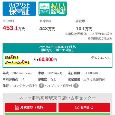
支払総額
車両価格
諸費用
453
.1
443
10
万円
万円
.1
万円
※価格は展示店にて8月登録の場合
※消費税10%込み
パオタの中古車楽々お支払
頭金なし ボーナス無し
0
頭金
円！
>詳しくはこちら
60,800
月々
円
0
ボーナス払い
円！
年式
2025年(R7年)
車検
2028年7月
走行距離
11,000km
車両
評価点
4
修復歴
なし
法定整備
定期点検整備付
保証
ロングラン保証付
ハイブリッド保証付
ネッツ群馬高崎駅東口店中古車センター
見積依頼（無料）
お問合せ