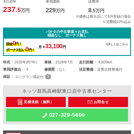
支払総額
車両価格
諸費用
237
.5
229
8
万円
万円
.5
万円
※価格は展示店にて8月登録の場合
※消費税10%込み
パオタの中古車楽々お支払
頭金なし ボーナス無し
0
頭金
円！
>詳しくはこちら
33,100
月々
円
0
ボーナス払い
円！
年式
2025年(R7年)
車検
2028年7月
走行距離
4,000km
車両
評価点
5
修復歴
なし
法定整備
定期点検整備付
保証
ロングラン保証付
ネッツ群馬高崎駅東口店中古車センター
見積依頼（無料）
お問合せ
027-329-5600