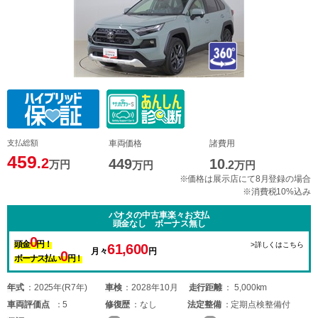
支払総額
車両価格
諸費用
459
.2
449
10
万円
万円
.2
万円
※価格は展示店にて8月登録の場合
※消費税10%込み
パオタの中古車楽々お支払
頭金なし ボーナス無し
0
頭金
円！
>詳しくはこちら
61,600
月々
円
0
ボーナス払い
円！
年式
2025年(R7年)
車検
2028年10月
走行距離
5,000km
車両
評価点
5
修復歴
なし
法定整備
定期点検整備付