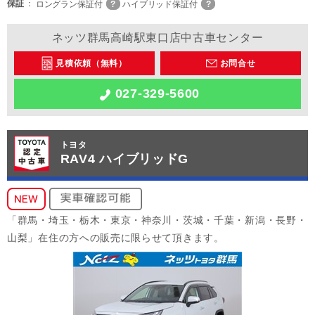
保証
ロングラン保証付
ハイブリッド保証付
ネッツ群馬高崎駅東口店中古車センター
見積依頼（無料）
お問合せ
027-329-5600
トヨタ
RAV4 ハイブリッドG
「群馬・埼玉・栃木・東京・神奈川・茨城・千葉・新潟・長野・
山梨」在住の方への販売に限らせて頂きます。