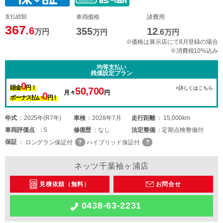
支払総額
車両価格
諸費用
367
.6
355
12
万円
万円
.6
万円
※価格は展示店にて8月登録の場合
※消費税10%込み
均等支払い
残価設定プラン
0
頭金
円！
>詳しくはこちら
50,700
月々
円
0
ボーナス払い
円！
年式
2025年(R7年)
車検
2028年7月
走行距離
15,000km
車両
評価点
5
修復歴
なし
法定整備
定期点検整備付
保証
ロングラン保証付
ハイブリッド保証付
ネッツ千葉袖ヶ浦店
見積依頼（無料）
お問合せ
0438-63-2231