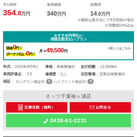
支払総額
車両価格
諸費用
354
.8
340
14
万円
万円
.8
万円
※価格は展示店にて8月登録の場合
※消費税10%込み
おすすめ均等払い
残価定額支払いプラン
0
頭金
円！
>詳しくはこちら
49,500
月々
円
0
ボーナス払い
円！
年式
2023年(R5年)
車検
車検整備付
走行距離
22,000km
車両
評価点
3.5
修復歴
なし
法定整備
定期点検整備付
保証
ロングラン保証付
ハイブリッド保証付
ネッツ千葉袖ヶ浦店
見積依頼（無料）
お問合せ
0438-63-2231