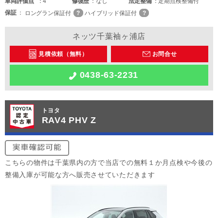
車両
評価点
4
修復歴
なし
法定整備
定期点検整備付
保証
ロングラン保証付
ハイブリッド保証付
ネッツ千葉袖ヶ浦店
見積依頼（無料）
お問合せ
0438-63-2231
トヨタ
RAV4 PHV Z
こちらの物件は千葉県内の方で当店での無料１か月点検や今後の
整備入庫が可能な方へ販売させていただきます