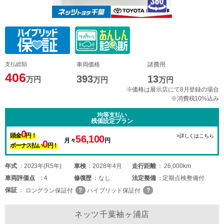
支払総額
車両価格
諸費用
406
393
13
万円
万円
万円
※価格は展示店にて8月登録の場合
※消費税10%込み
均等支払い
残価設定プラン
0
頭金
円！
>詳しくはこちら
56,100
月々
円
0
ボーナス払い
円！
年式
2023年(R5年)
車検
2028年4月
走行距離
26,000km
車両
評価点
4
修復歴
なし
法定整備
定期点検整備付
保証
ロングラン保証付
ハイブリッド保証付
ネッツ千葉袖ヶ浦店