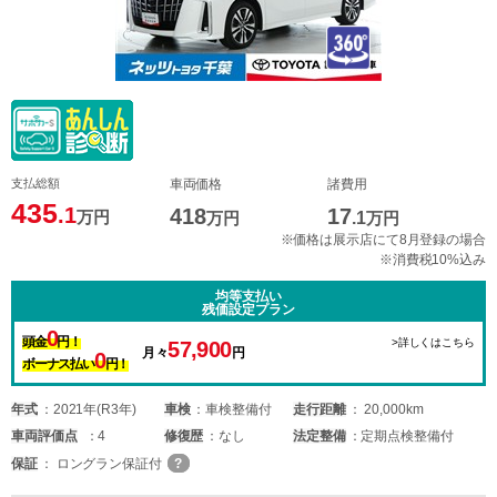
支払総額
車両価格
諸費用
435
.1
418
17
万円
万円
.1
万円
※価格は展示店にて8月登録の場合
※消費税10%込み
均等支払い
残価設定プラン
0
頭金
円！
>詳しくはこちら
57,900
月々
円
0
ボーナス払い
円！
年式
2021年(R3年)
車検
車検整備付
走行距離
20,000km
車両
評価点
4
修復歴
なし
法定整備
定期点検整備付
保証
ロングラン保証付