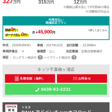
327
315
12
万円
万円
万円
※価格は展示店にて8月登録の場合
※消費税10%込み
均等支払い
残価設定プラン
0
頭金
円！
>詳しくはこちら
45,900
月々
円
0
ボーナス払い
円！
年式
2024年(R6年)
車検
2027年10月
走行距離
23,000km
車両
評価点
4
修復歴
なし
法定整備
定期点検整備付
保証
ロングラン保証付
ハイブリッド保証付
ネッツ千葉袖ヶ浦店
見積依頼（無料）
お問合せ
0438-63-2231
トヨタ