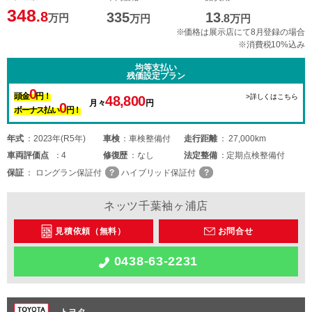
348
.8
335
13
万円
万円
.8
万円
※価格は展示店にて8月登録の場合
※消費税10%込み
均等支払い
残価設定プラン
0
頭金
円！
>詳しくはこちら
48,800
月々
円
0
ボーナス払い
円！
年式
2023年(R5年)
車検
車検整備付
走行距離
27,000km
車両
評価点
4
修復歴
なし
法定整備
定期点検整備付
保証
ロングラン保証付
ハイブリッド保証付
ネッツ千葉袖ヶ浦店
見積依頼（無料）
お問合せ
0438-63-2231
トヨタ