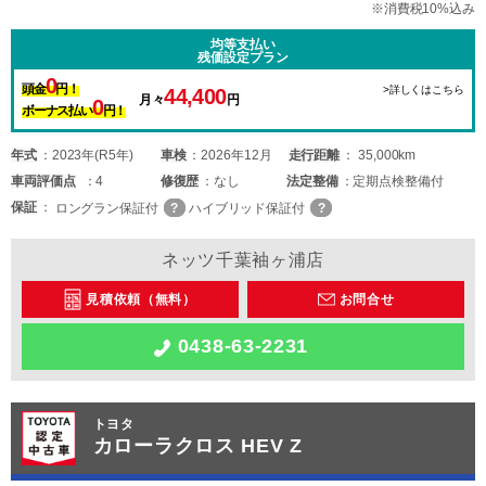
※消費税10%込み
均等支払い
残価設定プラン
0
頭金
円！
>詳しくはこちら
44,400
月々
円
0
ボーナス払い
円！
年式
2023年(R5年)
車検
2026年12月
走行距離
35,000km
車両
評価点
4
修復歴
なし
法定整備
定期点検整備付
保証
ロングラン保証付
ハイブリッド保証付
ネッツ千葉袖ヶ浦店
見積依頼（無料）
お問合せ
0438-63-2231
トヨタ
カローラクロス HEV Z