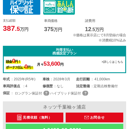
支払総額
車両価格
諸費用
387
.5
375
12
万円
万円
.5
万円
※価格は展示店にて8月登録の場合
※消費税10%込み
均等支払い
残価設定プラン
0
頭金
円！
>詳しくはこちら
53,600
月々
円
0
ボーナス払い
円！
年式
2023年(R5年)
車検
2028年3月
走行距離
41,000km
車両
評価点
4
修復歴
なし
法定整備
定期点検整備付
保証
ロングラン保証付
ハイブリッド保証付
ネッツ千葉袖ヶ浦店
見積依頼（無料）
お問合せ