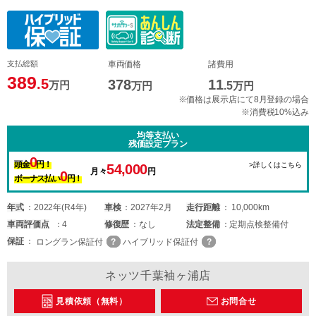
支払総額
車両価格
諸費用
389
.5
378
11
万円
万円
.5
万円
※価格は展示店にて8月登録の場合
※消費税10%込み
均等支払い
残価設定プラン
0
頭金
円！
>詳しくはこちら
54,000
月々
円
0
ボーナス払い
円！
年式
2022年(R4年)
車検
2027年2月
走行距離
10,000km
車両
評価点
4
修復歴
なし
法定整備
定期点検整備付
保証
ロングラン保証付
ハイブリッド保証付
ネッツ千葉袖ヶ浦店
見積依頼（無料）
お問合せ