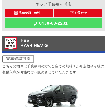
ネッツ千葉袖ヶ浦店
見積依頼（無料）
お問合せ
0438-63-2231
トヨタ
RAV4 HEV G
こちらの物件は千葉県内の方で当店での無料１か月点検や今後の
整備入庫が可能な方へ販売させていただきます