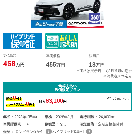
支払総額
車両価格
諸費用
468
455
13
万円
万円
万円
※価格は展示店にて8月登録の場合
※消費税10%込み
均等支払い
残価設定プラン
0
頭金
円！
>詳しくはこちら
63,100
月々
円
0
ボーナス払い
円！
年式
2023年(R5年)
車検
2028年1月
走行距離
26,000km
車両
評価点
4
修復歴
なし
法定整備
定期点検整備付
保証
ロングラン保証付
ハイブリッド保証付