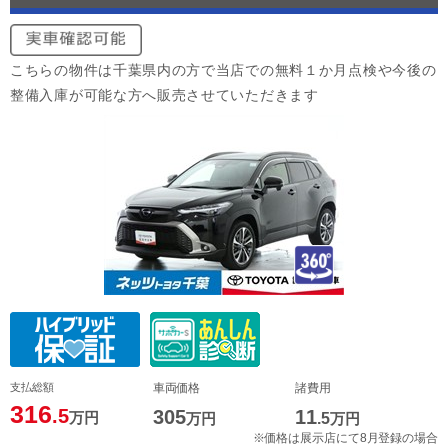
こちらの物件は千葉県内の方で当店での無料１か月点検や今後の
整備入庫が可能な方へ販売させていただきます
支払総額
車両価格
諸費用
316
.5
305
11
万円
万円
.5
万円
※価格は展示店にて8月登録の場合