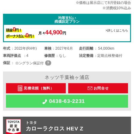
※価格は展示店にて8月登録の場合
※消費税10%込み
均等支払い
残価設定プラン
0
頭金
円！
>詳しくはこちら
44,900
月々
円
0
ボーナス払い
円！
年式
2022年(R4年)
車検
2027年6月
走行距離
54,000km
車両
評価点
4
修復歴
なし
法定整備
定期点検整備付
保証
ロングラン保証付
ネッツ千葉袖ヶ浦店
見積依頼（無料）
お問合せ
0438-63-2231
トヨタ
カローラクロス HEV Z