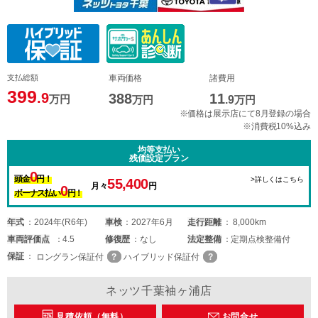
支払総額
車両価格
諸費用
399
.9
388
11
万円
万円
.9
万円
※価格は展示店にて8月登録の場合
※消費税10%込み
均等支払い
残価設定プラン
0
頭金
円！
>詳しくはこちら
55,400
月々
円
0
ボーナス払い
円！
年式
2024年(R6年)
車検
2027年6月
走行距離
8,000km
車両
評価点
4.5
修復歴
なし
法定整備
定期点検整備付
保証
ロングラン保証付
ハイブリッド保証付
ネッツ千葉袖ヶ浦店
見積依頼（無料）
お問合せ