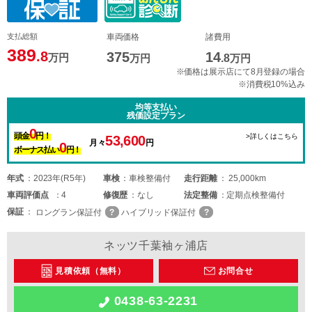
支払総額
車両価格
諸費用
389
.8
375
14
万円
万円
.8
万円
※価格は展示店にて8月登録の場合
※消費税10%込み
均等支払い
残価設定プラン
0
頭金
円！
>詳しくはこちら
53,600
月々
円
0
ボーナス払い
円！
年式
2023年(R5年)
車検
車検整備付
走行距離
25,000km
車両
評価点
4
修復歴
なし
法定整備
定期点検整備付
保証
ロングラン保証付
ハイブリッド保証付
ネッツ千葉袖ヶ浦店
見積依頼（無料）
お問合せ
0438-63-2231