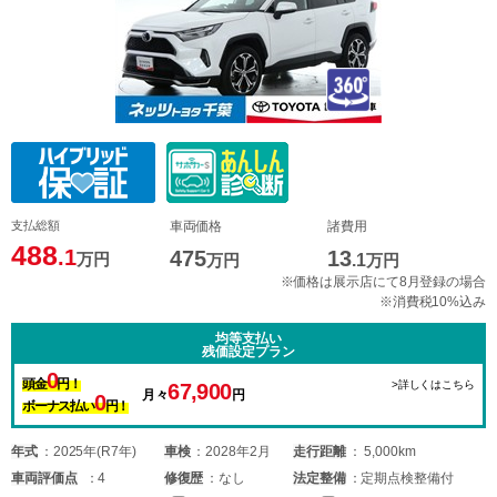
支払総額
車両価格
諸費用
488
.1
475
13
万円
万円
.1
万円
※価格は展示店にて8月登録の場合
※消費税10%込み
均等支払い
残価設定プラン
0
頭金
円！
>詳しくはこちら
67,900
月々
円
0
ボーナス払い
円！
年式
2025年(R7年)
車検
2028年2月
走行距離
5,000km
車両
評価点
4
修復歴
なし
法定整備
定期点検整備付