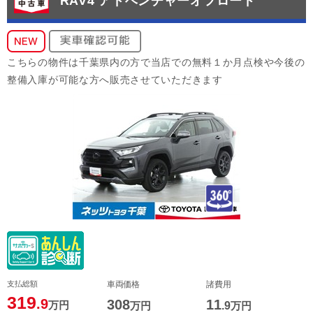
RAV4 アドベンチャーオフロード
こちらの物件は千葉県内の方で当店での無料１か月点検や今後の
整備入庫が可能な方へ販売させていただきます
支払総額
車両価格
諸費用
319
.9
308
11
万円
万円
.9
万円