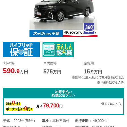
支払総額
車両価格
諸費用
590
.9
575
15
万円
万円
.9
万円
※価格は展示店にて8月登録の場合
※消費税10%込み
均等支払い
残価設定プラン
0
頭金
円！
>詳しくはこちら
79,700
月々
円
0
ボーナス払い
円！
年式
2023年(R5年)
車検
車検整備付
走行距離
49,000km