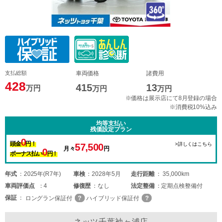
支払総額
車両価格
諸費用
428
415
13
万円
万円
万円
※価格は展示店にて8月登録の場合
※消費税10%込み
均等支払い
残価設定プラン
0
頭金
円！
>詳しくはこちら
57,500
月々
円
0
ボーナス払い
円！
年式
2025年(R7年)
車検
2028年5月
走行距離
35,000km
車両
評価点
4
修復歴
なし
法定整備
定期点検整備付
保証
ロングラン保証付
ハイブリッド保証付
ネッツ千葉袖ヶ浦店