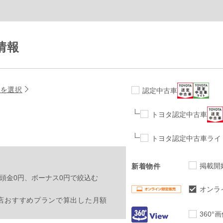
情報
名を選択
認定中古車
トヨタ認定中古車
トヨタ認定中古車ライ
掲載開
新着物件
頭金0円、ボーナス0円で絞込む
オンラ
店おすすめプランで算出した月額
360