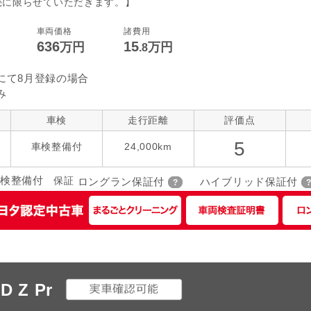
売に限らせていただきます。】
コントロール
後席モニター
本革シート
車両価格
諸費用
636
15
指定なし
万円
万円
ローダウン
アルミホイー
ーツ
.8
にて8月登録の場合
み
車検
走行距離
評価点
5
車検整備付
24,000km
検整備付
保証
ロングラン保証付
ハイブリッド保証付
 Z Pr