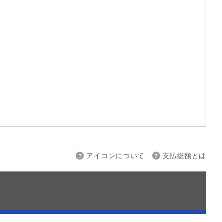
上限
～
アイコンについて
支払総額とは
接続
バックカメラ
スマートキー
ETC