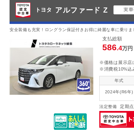
アルファード Z
トヨタ
安全装備も充実！ロングラン保証付きお得に綺麗な車に乗りま
支払総額
586
.4
万円
※価格は展示店
※消費税10%込
年式
2024年(R6年)
定期点
法定整備