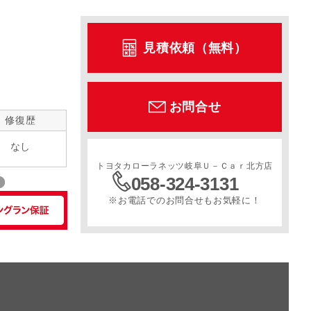
ル
サンルーフ
スライドドア
寒冷地仕様
見積依頼（無料）
お問合せ
修復歴
なし
トヨタカローラネッツ岐阜Ｕ－Ｃａｒ北方店
058-324-3131
※お電話でのお問合せもお気軽に！