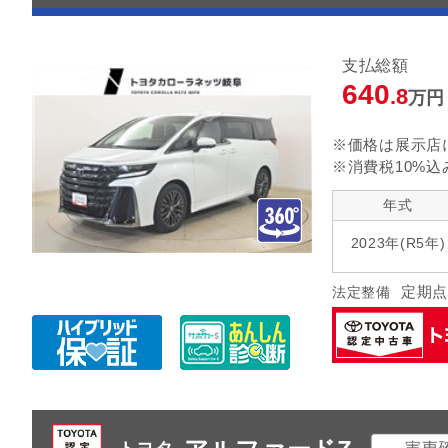
支払総額
640
.8
万円
※価格は展示店
※消費税10%込
年式
2023年(R5年)
定期点
法定整備