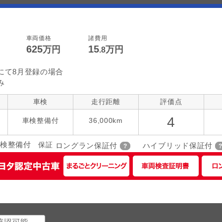
車両価格
諸費用
625
15
万円
万円
.8
にて8月登録の場合
み
車検
走行距離
評価点
4
車検整備付
36,000km
検整備付
保証
ロングラン保証付
ハイブリッド保証付