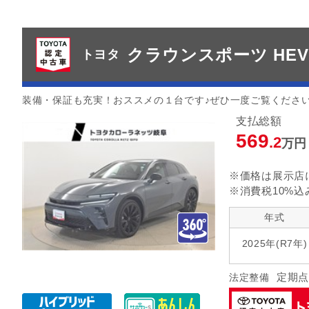
クラウンスポーツ HEV
トヨタ
装備・保証も充実！おススメの１台です♪ぜひ一度ご覧くださ
支払総額
569
.2
万円
※価格は展示店
※消費税10%込
年式
2025年(R7年)
定期点
法定整備