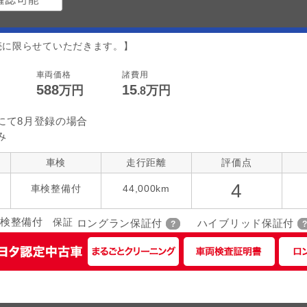
売に限らせていただきます。】
車両価格
諸費用
588
15
万円
万円
.8
にて8月登録の場合
み
車検
走行距離
評価点
4
車検整備付
44,000km
検整備付
保証
ロングラン保証付
ハイブリッド保証付