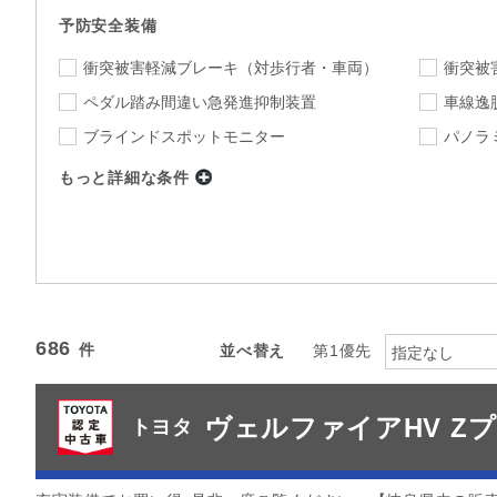
予防安全装備
衝突被害軽減ブレーキ
（対歩行者・車両）
衝突被
ペダル踏み間違い急発進抑制装置
車線逸
ブラインドスポットモニター
パノラ
もっと詳細な条件
店舗
指定なし
店舗を選択
下限
上限
年式
～
指定なし
ミッション
686
並べ替え
第1優先
指定なし
指定なし
駆動方式
ヴェルファイアHV Z
カラー
トヨタ
指定なし
指定
カーナビ
TV