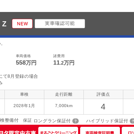
 Z
い。
車両価格
諸費用
558
11
万円
万円
.2
にて8月登録の場合
み
車検
走行距離
評価点
4
2028年1月
7,000km
検整備付
保証
ロングラン保証付
ハイブリッド保証付