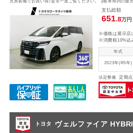
充実装備でお買い得♪是非一度ご覧ください。【岐阜県内の販
指定なし
クルーズ
リヤエアコン
支払総額
651
.8
万円
指定なし
ヘッドランプ
エアロパ
※価格は展示店
※消費税10%込
年式
2023年(R5年)
定期点
法定整備
ヴェルファイア HYBRID
トヨタ