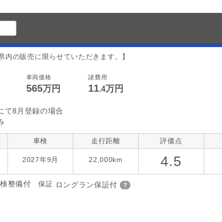
阜県内の販売に限らせていただきます。】
車両価格
諸費用
565
11
万円
万円
.4
にて8月登録の場合
み
車検
走行距離
評価点
4.5
2027年9月
22,000km
検整備付
保証
ロングラン保証付