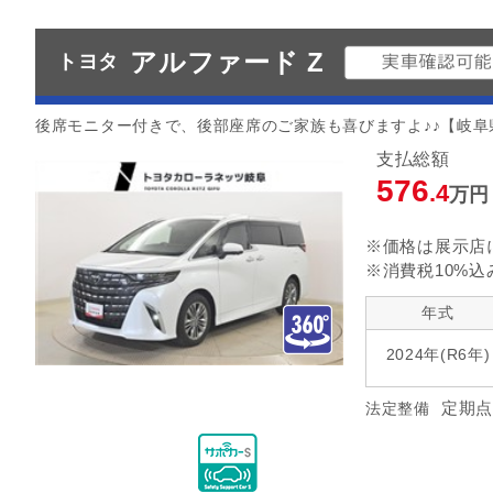
アルファード Z
トヨタ
後席モニター付きで、後部座席のご家族も喜びますよ♪♪【岐
支払総額
576
.4
万円
※価格は展示店
※消費税10%込
年式
2024年(R6年)
定期点
法定整備