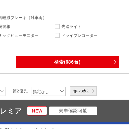
害軽減ブレーキ（対車両）
脱警報
先進ライト
ミックビューモニター
ドライブレコーダー
指定なし
指定なし
走行距離
車検
指定なし
下限
エンジン
排気量
第2優先
指定なし
ワンオーナー
修復歴無
プレミア
なし
DVD
CD
メディアプレーヤー