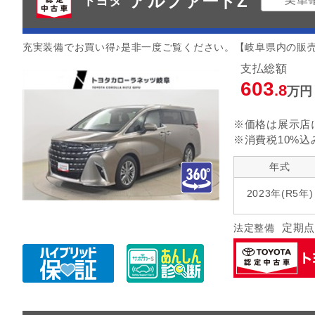
アルファードZ
トヨタ
充実装備でお買い得♪是非一度ご覧ください。【岐阜県内の販
支払総額
603
.8
万円
※価格は展示店
※消費税10%込
年式
2023年(R5年)
定期点
法定整備