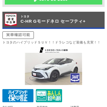
トヨタ
C-HR Gモードネロ セーフティ+
トヨタのハイブリッドＳＵＶ！！ドラレコなど装備も充実！！
支払総額