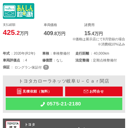
支払総額
車両価格
諸費用
425
.2
409
15
万円
.8
万円
.4
万円
※価格は展示店にて8月登録の場合
※消費税10%込み
年式
2020年(R2年)
車検
車検整備付
走行距離
40,000km
車両
評価点
4
修復歴
なし
法定整備
定期点検整備付
保証
ロングラン保証付
トヨタカローラネッツ岐阜Ｕ－Ｃａｒ関店
見積依頼（無料）
お問合せ
0575-21-2180
トヨタ