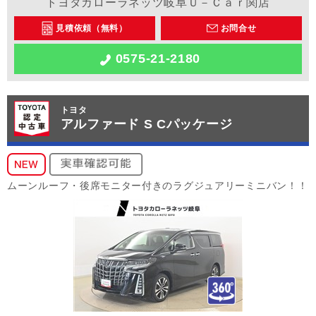
トヨタカローラネッツ岐阜Ｕ－Ｃａｒ関店
見積依頼（無料）
お問合せ
0575-21-2180
トヨタ
アルファード S Cパッケージ
ムーンルーフ・後席モニター付きのラグジュアリーミニバン！！