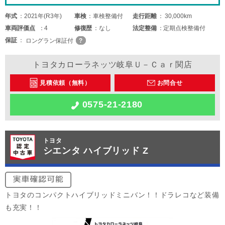
年式
2021年(R3年)
車検
車検整備付
走行距離
30,000km
車両
評価点
4
修復歴
なし
法定整備
定期点検整備付
保証
ロングラン保証付
トヨタカローラネッツ岐阜Ｕ－Ｃａｒ関店
見積依頼（無料）
お問合せ
0575-21-2180
トヨタ
シエンタ ハイブリッド Z
トヨタのコンパクトハイブリッドミニバン！！ドラレコなど装備
も充実！！