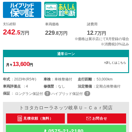
支払総額
車両価格
諸費用
242
.5
229
12
万円
.8
万円
.7
万円
※価格は展示店にて8月登録の場合
※消費税10%込み
通常ローン
13,600
>詳しくはこちら
月々
円
年式
2023年(R5年)
車検
車検整備付
走行距離
53,000km
車両
評価点
4
修復歴
なし
法定整備
定期点検整備付
保証
ロングラン保証付
ハイブリッド保証付
トヨタカローラネッツ岐阜Ｕ－Ｃａｒ関店
見積依頼（無料）
お問合せ
0575-21-2180