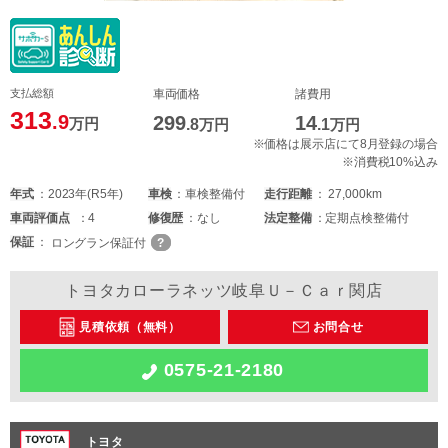
支払総額
車両価格
諸費用
313
.9
299
14
万円
.8
万円
.1
万円
※価格は展示店にて8月登録の場合
※消費税10%込み
年式
2023年(R5年)
車検
車検整備付
走行距離
27,000km
車両
評価点
4
修復歴
なし
法定整備
定期点検整備付
保証
ロングラン保証付
トヨタカローラネッツ岐阜Ｕ－Ｃａｒ関店
見積依頼（無料）
お問合せ
0575-21-2180
トヨタ