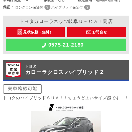
車両
評価点
4
修復歴
なし
法定整備
定期点検整備付
保証
ロングラン保証付
ハイブリッド保証付
トヨタカローラネッツ岐阜Ｕ－Ｃａｒ関店
見積依頼（無料）
お問合せ
0575-21-2180
トヨタ
カローラクロス ハイブリッド Z
トヨタのハイブリッドＳＵＶ！！ちょうどよいサイズ感です！！