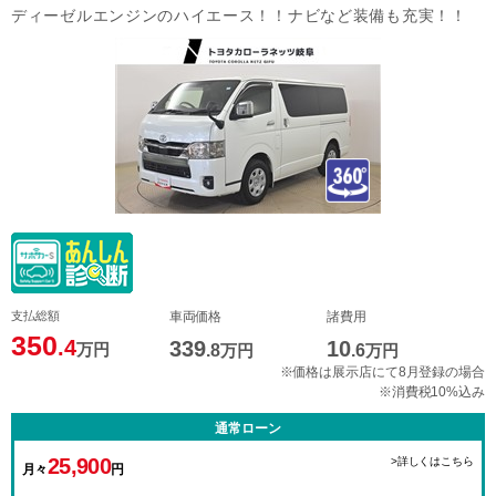
ディーゼルエンジンのハイエース！！ナビなど装備も充実！！
支払総額
車両価格
諸費用
350
.4
339
10
万円
.8
万円
.6
万円
※価格は展示店にて8月登録の場合
※消費税10%込み
通常ローン
25,900
>詳しくはこちら
月々
円