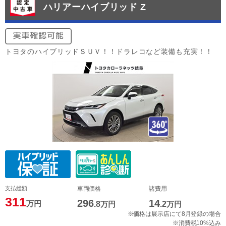
ハリアーハイブリッド Z
トヨタのハイブリッドＳＵＶ！！ドラレコなど装備も充実！！
支払総額
車両価格
諸費用
311
296
14
万円
.8
万円
.2
万円
※価格は展示店にて8月登録の場合
※消費税10%込み