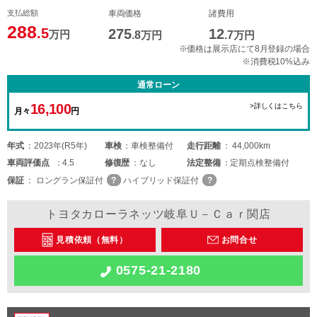
支払総額
車両価格
諸費用
288
.5
275
12
万円
.8
万円
.7
万円
※価格は展示店にて8月登録の場合
※消費税10%込み
通常ローン
16,100
>詳しくはこちら
月々
円
年式
2023年(R5年)
車検
車検整備付
走行距離
44,000km
車両
評価点
4.5
修復歴
なし
法定整備
定期点検整備付
保証
ロングラン保証付
ハイブリッド保証付
トヨタカローラネッツ岐阜Ｕ－Ｃａｒ関店
見積依頼（無料）
お問合せ
0575-21-2180