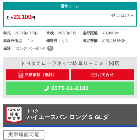
通常ローン
23,100
>詳しくはこちら
月々
円
年式
2021年(R3年)
車検
2028年3月
走行距離
40,000km
車両
評価点
4.5
修復歴
なし
法定整備
定期点検整備付
保証
ロングラン保証付
トヨタカローラネッツ岐阜Ｕ－Ｃａｒ関店
見積依頼（無料）
お問合せ
0575-21-2180
トヨタ
ハイエースバン ロング S GLダ