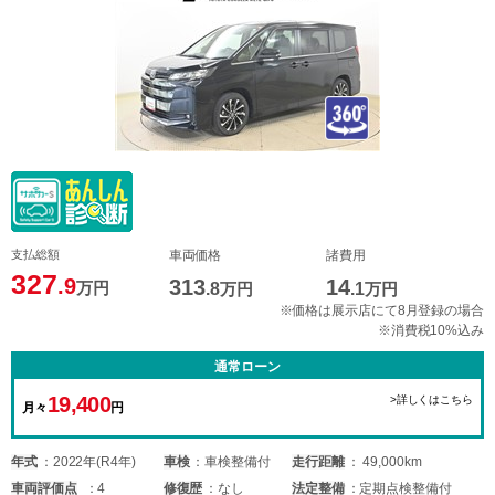
支払総額
車両価格
諸費用
327
.9
313
14
万円
.8
万円
.1
万円
※価格は展示店にて8月登録の場合
※消費税10%込み
通常ローン
19,400
>詳しくはこちら
月々
円
年式
2022年(R4年)
車検
車検整備付
走行距離
49,000km
車両
評価点
4
修復歴
なし
法定整備
定期点検整備付