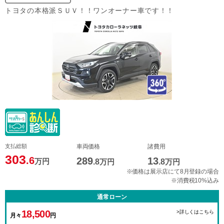
トヨタの本格派ＳＵＶ！！ワンオーナー車です！！
支払総額
車両価格
諸費用
303
.6
289
13
万円
.8
万円
.8
万円
※価格は展示店にて8月登録の場合
※消費税10%込み
通常ローン
18,500
>詳しくはこちら
月々
円