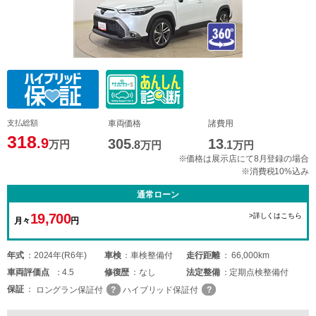
支払総額
車両価格
諸費用
318
.9
305
13
万円
.8
万円
.1
万円
※価格は展示店にて8月登録の場合
※消費税10%込み
通常ローン
19,700
>詳しくはこちら
月々
円
年式
2024年(R6年)
車検
車検整備付
走行距離
66,000km
車両
評価点
4.5
修復歴
なし
法定整備
定期点検整備付
保証
ロングラン保証付
ハイブリッド保証付