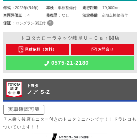
年式
2022年(R4年)
車検
車検整備付
走行距離
79,000km
車両
評価点
4
修復歴
なし
法定整備
定期点検整備付
保証
ロングラン保証付
トヨタカローラネッツ岐阜Ｕ－Ｃａｒ関店
見積依頼（無料）
お問合せ
0575-21-2180
トヨタ
ノア S-Z
７人乗り後席モニター付きのトヨタミニバンです！！ドラレコも
ついています！！