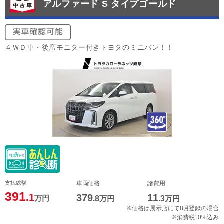
アルファード S タイプゴールド
４ＷＤ車・後席モニター付きトヨタのミニバン！！
支払総額
車両価格
諸費用
391
.1
379
11
万円
.8
万円
.3
万円
※価格は展示店にて8月登録の場合
※消費税10%込み