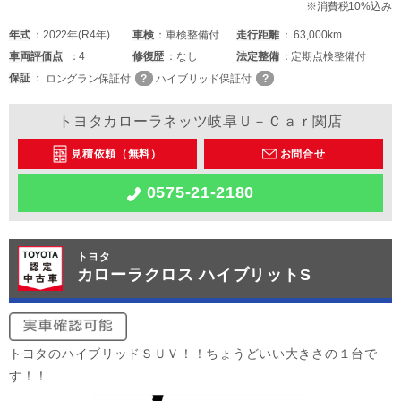
※消費税10%込み
年式
2022年(R4年)
車検
車検整備付
走行距離
63,000km
車両
評価点
4
修復歴
なし
法定整備
定期点検整備付
保証
ロングラン保証付
ハイブリッド保証付
トヨタカローラネッツ岐阜Ｕ－Ｃａｒ関店
見積依頼（無料）
お問合せ
0575-21-2180
トヨタ
カローラクロス ハイブリットS
トヨタのハイブリッドＳＵＶ！！ちょうどいい大きさの１台で
す！！