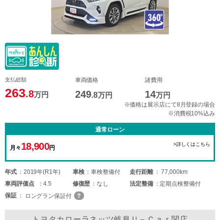
支払総額
車両価格
諸費用
263
.8
249
14
万円
.8
万円
万円
※価格は展示店にて8月登録の場合
※消費税10%込み
通常ローン
18,900
>詳しくはこちら
月々
円
年式
2019年(R1年)
車検
車検整備付
走行距離
77,000km
車両
評価点
4.5
修復歴
なし
法定整備
定期点検整備付
保証
ロングラン保証付
トヨタカローラネッツ岐阜Ｕ－Ｃａｒ関店