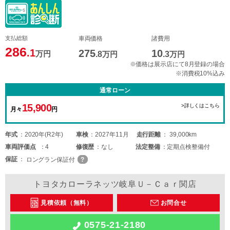
支払総額
車両価格
諸費用
286
.1
275
10
万円
.8
万円
.3
万円
※価格は展示店にて8月登録の場合
※消費税10%込み
通常ローン
15,900
>詳しくはこちら
月々
円
年式
2020年(R2年)
車検
2027年11月
走行距離
39,000km
車両
評価点
4
修復歴
なし
法定整備
定期点検整備付
保証
ロングラン保証付
トヨタカローラネッツ岐阜Ｕ－Ｃａｒ関店
見積依頼（無料）
お問合せ
0575-21-2180