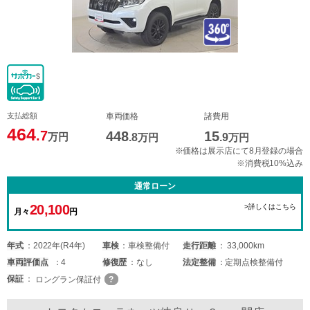
支払総額
車両価格
諸費用
464
.7
448
15
万円
.8
万円
.9
万円
※価格は展示店にて8月登録の場合
※消費税10%込み
通常ローン
20,100
>詳しくはこちら
月々
円
年式
2022年(R4年)
車検
車検整備付
走行距離
33,000km
車両
評価点
4
修復歴
なし
法定整備
定期点検整備付
保証
ロングラン保証付