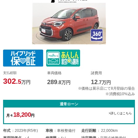
支払総額
車両価格
諸費用
302
.5
289
12
万円
.8
万円
.7
万円
※価格は展示店にて8月登録の場合
※消費税10%込み
通常ローン
18,200
>詳しくはこちら
月々
円
年式
2023年(R5年)
車検
車検整備付
走行距離
22,000km