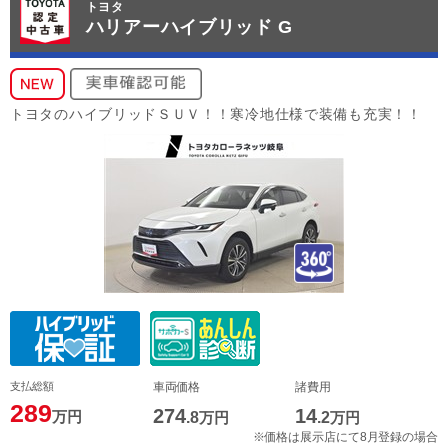
トヨタ
ハリアーハイブリッド G
トヨタのハイブリッドＳＵＶ！！寒冷地仕様で装備も充実！！
支払総額
車両価格
諸費用
289
274
14
万円
.8
万円
.2
万円
※価格は展示店にて8月登録の場合