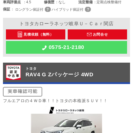
車両
評価点
4.5
修復歴
なし
法定整備
定期点検整備付
保証
ロングラン保証付
ハイブリッド保証付
トヨタカローラネッツ岐阜Ｕ－Ｃａｒ関店
見積依頼（無料）
お問合せ
0575-21-2180
トヨタ
RAV4 G Zパッケージ 4WD
フルエアロの４ＷＤ車！！トヨタの本格派ＳＵＶ！！