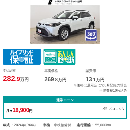
支払総額
車両価格
諸費用
282
.9
269
13
万円
.8
万円
.1
万円
※価格は展示店にて8月登録の場合
※消費税10%込み
通常ローン
18,900
>詳しくはこちら
月々
円
年式
2024年(R6年)
車検
車検整備付
走行距離
55,000km