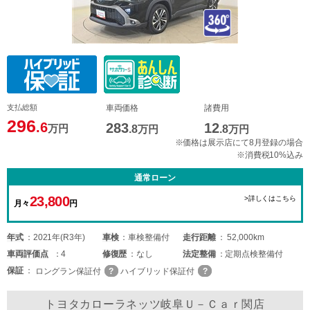
支払総額
車両価格
諸費用
296
.6
283
12
万円
.8
万円
.8
万円
※価格は展示店にて8月登録の場合
※消費税10%込み
通常ローン
23,800
>詳しくはこちら
月々
円
年式
2021年(R3年)
車検
車検整備付
走行距離
52,000km
車両
評価点
4
修復歴
なし
法定整備
定期点検整備付
保証
ロングラン保証付
ハイブリッド保証付
トヨタカローラネッツ岐阜Ｕ－Ｃａｒ関店