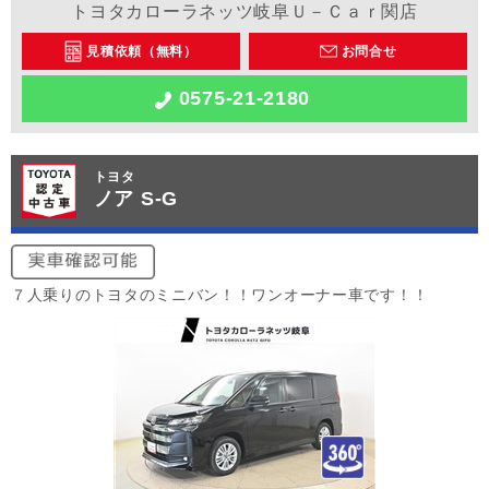
トヨタカローラネッツ岐阜Ｕ－Ｃａｒ関店
見積依頼（無料）
お問合せ
0575-21-2180
トヨタ
ノア S-G
７人乗りのトヨタのミニバン！！ワンオーナー車です！！