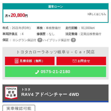
通常ローン
20,800
>詳しくはこちら
月々
円
年式
2021年(R3年)
車検
車検整備付
走行距離
91,000km
車両
評価点
4
修復歴
なし
法定整備
定期点検整備付
保証
ロングラン保証付
ハイブリッド保証付
トヨタカローラネッツ岐阜Ｕ－Ｃａｒ関店
見積依頼（無料）
お問合せ
0575-21-2180
トヨタ
RAV4 アドベンチャー 4WD