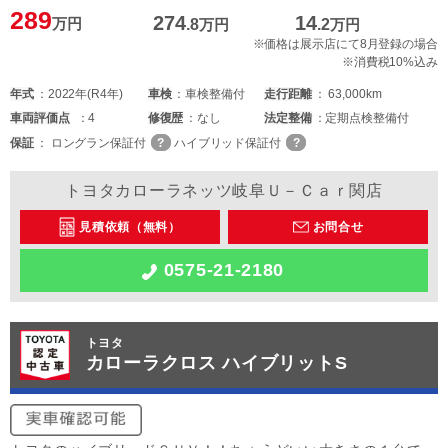
289
274
14
万円
.8
万円
.2
万円
※価格は展示店にて8月登録の場合
※消費税10%込み
年式
2022年(R4年)
車検
車検整備付
走行距離
63,000km
車両
評価点
4
修復歴
なし
法定整備
定期点検整備付
保証
ロングラン保証付
ハイブリッド保証付
トヨタカローラネッツ岐阜Ｕ－Ｃａｒ関店
見積依頼（無料）
お問合せ
0575-21-2180
トヨタ
カローラクロス ハイブリットS