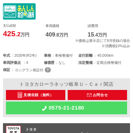
支払総額
車両価格
諸費用
425
.2
409
15
万円
.8
万円
.4
万円
※価格は展示店にて8月登録の場合
※消費税10%込み
年式
2020年(R2年)
車検
車検整備付
走行距離
40,000km
車両
評価点
4
修復歴
なし
法定整備
定期点検整備付
保証
ロングラン保証付
トヨタカローラネッツ岐阜Ｕ－Ｃａｒ関店
見積依頼（無料）
お問合せ
0575-21-2180
トヨタ