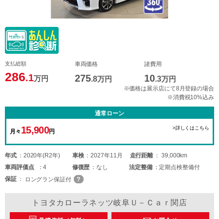
支払総額
車両価格
諸費用
286
.1
275
10
万円
.8
万円
.3
万円
※価格は展示店にて8月登録の場合
※消費税10%込み
通常ローン
15,900
>詳しくはこちら
月々
円
年式
2020年(R2年)
車検
2027年11月
走行距離
39,000km
車両
評価点
4
修復歴
なし
法定整備
定期点検整備付
保証
ロングラン保証付
トヨタカローラネッツ岐阜Ｕ－Ｃａｒ関店