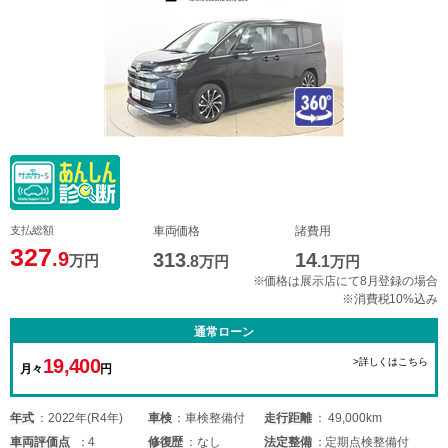
支払総額
車両価格
諸費用
327
.9
313
14
万円
.8
万円
.1
万円
※価格は展示店にて8月登録の場合
※消費税10%込み
通常ローン
19,400
>詳しくはこちら
月々
円
年式
2022年(R4年)
車検
車検整備付
走行距離
49,000km
車両
評価点
4
修復歴
なし
法定整備
定期点検整備付