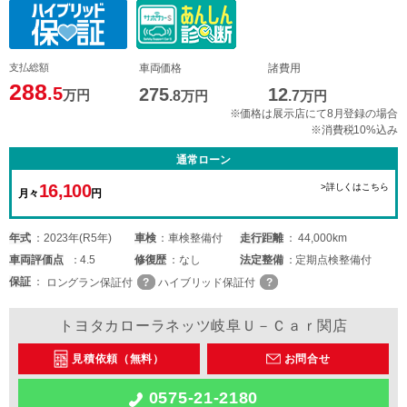
支払総額
車両価格
諸費用
288
.5
275
12
万円
.8
万円
.7
万円
※価格は展示店にて8月登録の場合
※消費税10%込み
通常ローン
16,100
>詳しくはこちら
月々
円
年式
2023年(R5年)
車検
車検整備付
走行距離
44,000km
車両
評価点
4.5
修復歴
なし
法定整備
定期点検整備付
保証
ロングラン保証付
ハイブリッド保証付
トヨタカローラネッツ岐阜Ｕ－Ｃａｒ関店
見積依頼（無料）
お問合せ
0575-21-2180