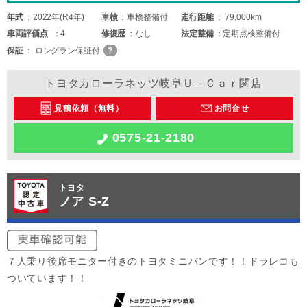
年式
2022年(R4年)
車検
車検整備付
走行距離
79,000km
車両
評価点
4
修復歴
なし
法定整備
定期点検整備付
保証
ロングラン保証付
トヨタカローラネッツ岐阜Ｕ－Ｃａｒ関店
見積依頼（無料）
お問合せ
0575-21-2180
トヨタ
ノア S-Z
７人乗り後席モニター付きのトヨタミニバンです！！ドラレコも
ついています！！