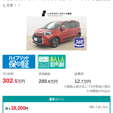
も充実！！
支払総額
車両価格
諸費用
302
.5
289
12
万円
.8
万円
.7
万円
※価格は展示店にて8月登録の場合
※消費税10%込み
通常ローン
18,200
>詳しくはこちら
月々
円