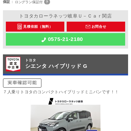
保証
ロングラン保証付
トヨタカローラネッツ岐阜Ｕ－Ｃａｒ関店
見積依頼（無料）
お問合せ
0575-21-2180
トヨタ
シエンタ ハイブリッド G
７人乗りトヨタのコンパクトハイブリッドミニバンです！！