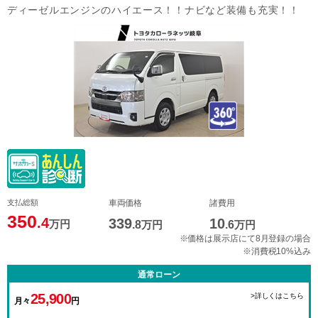
ディーゼルエンジンのハイエース！！ナビなど装備も充実！！
支払総額
車両価格
諸費用
350
.4
339
10
万円
.8
万円
.6
万円
※価格は展示店にて8月登録の場合
※消費税10%込み
通常ローン
25,900
>詳しくはこちら
月々
円