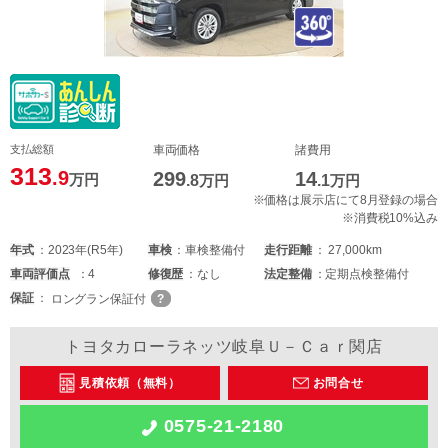
支払総額
車両価格
諸費用
313
.9
299
14
万円
.8
万円
.1
万円
※価格は展示店にて8月登録の場合
※消費税10%込み
年式
2023年(R5年)
車検
車検整備付
走行距離
27,000km
車両
評価点
4
修復歴
なし
法定整備
定期点検整備付
保証
ロングラン保証付
トヨタカローラネッツ岐阜Ｕ－Ｃａｒ関店
見積依頼（無料）
お問合せ
0575-21-2180