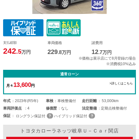
支払総額
車両価格
諸費用
242
.5
229
12
万円
.8
万円
.7
万円
※価格は展示店にて8月登録の場合
※消費税10%込み
通常ローン
13,600
>詳しくはこちら
月々
円
年式
2023年(R5年)
車検
車検整備付
走行距離
53,000km
車両
評価点
4
修復歴
なし
法定整備
定期点検整備付
保証
ロングラン保証付
ハイブリッド保証付
トヨタカローラネッツ岐阜Ｕ－Ｃａｒ関店