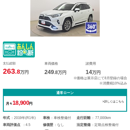
支払総額
車両価格
諸費用
263
.8
249
14
万円
.8
万円
万円
※価格は展示店にて8月登録の場合
※消費税10%込み
通常ローン
18,900
>詳しくはこちら
月々
円
年式
2019年(R1年)
車検
車検整備付
走行距離
77,000km
車両
評価点
4.5
修復歴
なし
法定整備
定期点検整備付