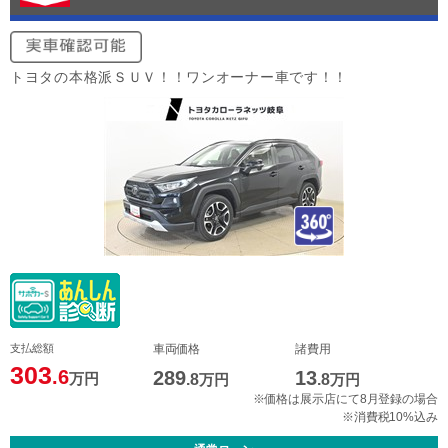
トヨタの本格派ＳＵＶ！！ワンオーナー車です！！
支払総額
車両価格
諸費用
303
.6
289
13
万円
.8
万円
.8
万円
※価格は展示店にて8月登録の場合
※消費税10%込み