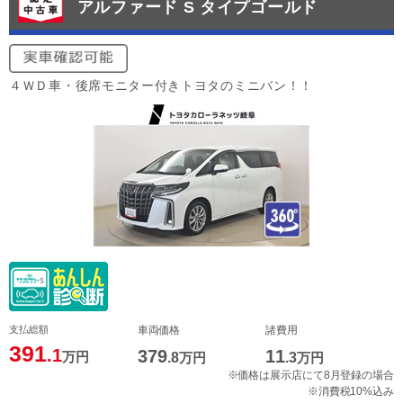
アルファード S タイプゴールド
４ＷＤ車・後席モニター付きトヨタのミニバン！！
支払総額
車両価格
諸費用
391
.1
379
11
万円
.8
万円
.3
万円
※価格は展示店にて8月登録の場合
※消費税10%込み