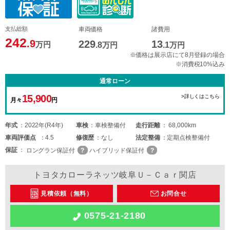
支払総額
車両価格
諸費用
242
.9
229
13
万円
.8
万円
.1
万円
※価格は展示店にて8月登録の場合
※消費税10%込み
通常ローン
15,900
>詳しくはこちら
月々
円
年式
2022年(R4年)
車検
車検整備付
走行距離
68,000km
車両
評価点
4.5
修復歴
なし
法定整備
定期点検整備付
保証
ロングラン保証付
ハイブリッド保証付
トヨタカローラネッツ岐阜Ｕ－Ｃａｒ関店
見積依頼（無料）
お問合せ
0575-21-2180