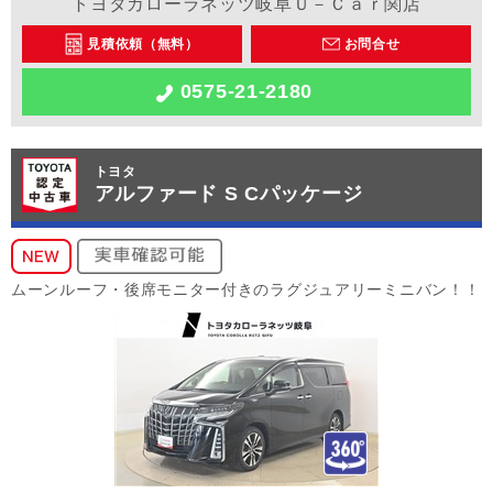
トヨタカローラネッツ岐阜Ｕ－Ｃａｒ関店
見積依頼（無料）
お問合せ
0575-21-2180
トヨタ
アルファード S Cパッケージ
ムーンルーフ・後席モニター付きのラグジュアリーミニバン！！