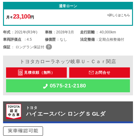
通常ローン
23,100
>詳しくはこちら
月々
円
年式
2021年(R3年)
車検
2028年3月
走行距離
40,000km
車両
評価点
4.5
修復歴
なし
法定整備
定期点検整備付
保証
ロングラン保証付
トヨタカローラネッツ岐阜Ｕ－Ｃａｒ関店
見積依頼（無料）
お問合せ
0575-21-2180
トヨタ
ハイエースバン ロング S GLダ