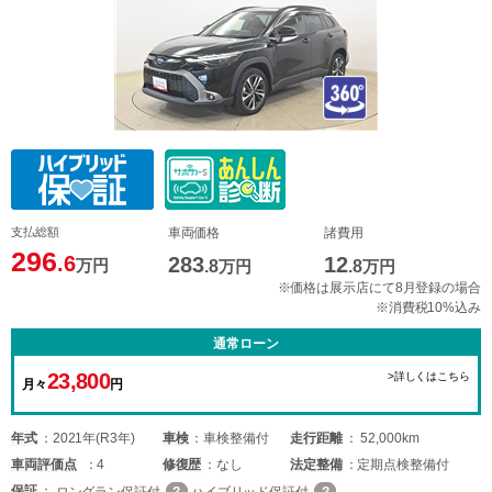
支払総額
車両価格
諸費用
296
.6
283
12
万円
.8
万円
.8
万円
※価格は展示店にて8月登録の場合
※消費税10%込み
通常ローン
23,800
>詳しくはこちら
月々
円
年式
2021年(R3年)
車検
車検整備付
走行距離
52,000km
車両
評価点
4
修復歴
なし
法定整備
定期点検整備付
保証