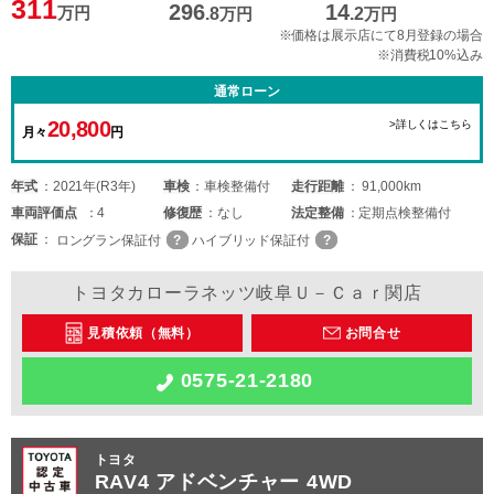
311
296
14
万円
.8
万円
.2
万円
※価格は展示店にて8月登録の場合
※消費税10%込み
通常ローン
20,800
>詳しくはこちら
月々
円
年式
2021年(R3年)
車検
車検整備付
走行距離
91,000km
車両
評価点
4
修復歴
なし
法定整備
定期点検整備付
保証
ロングラン保証付
ハイブリッド保証付
トヨタカローラネッツ岐阜Ｕ－Ｃａｒ関店
見積依頼（無料）
お問合せ
0575-21-2180
トヨタ
RAV4 アドベンチャー 4WD