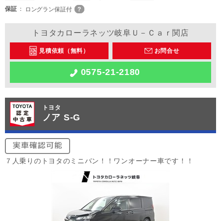
保証
ロングラン保証付
トヨタカローラネッツ岐阜Ｕ－Ｃａｒ関店
見積依頼（無料）
お問合せ
0575-21-2180
トヨタ
ノア S-G
７人乗りのトヨタのミニバン！！ワンオーナー車です！！