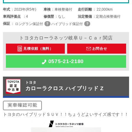
年式
2023年(R5年)
車検
車検整備付
走行距離
22,000km
車両
評価点
4
修復歴
なし
法定整備
定期点検整備付
保証
ロングラン保証付
ハイブリッド保証付
トヨタカローラネッツ岐阜Ｕ－Ｃａｒ関店
見積依頼（無料）
お問合せ
0575-21-2180
トヨタ
カローラクロス ハイブリッド Z
トヨタのハイブリッドＳＵＶ！！ちょうどよいサイズ感です！！