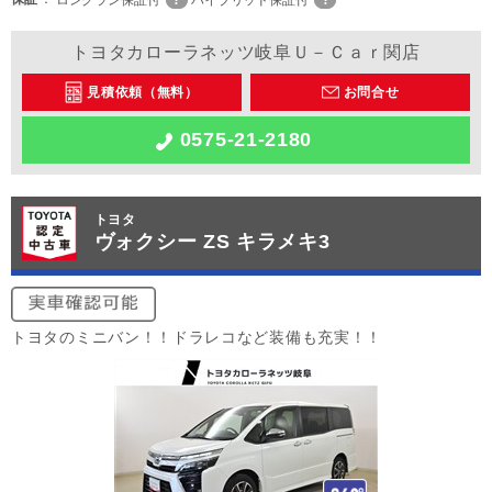
ロングラン保証付
ハイブリッド保証付
トヨタカローラネッツ岐阜Ｕ－Ｃａｒ関店
見積依頼（無料）
お問合せ
0575-21-2180
トヨタ
ヴォクシー ZS キラメキ3
トヨタのミニバン！！ドラレコなど装備も充実！！