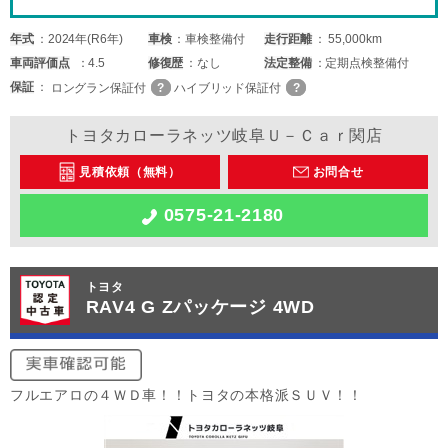
年式
2024年(R6年)
車検
車検整備付
走行距離
55,000km
車両
評価点
4.5
修復歴
なし
法定整備
定期点検整備付
保証
ロングラン保証付
ハイブリッド保証付
トヨタカローラネッツ岐阜Ｕ－Ｃａｒ関店
見積依頼（無料）
お問合せ
0575-21-2180
トヨタ
RAV4 G Zパッケージ 4WD
フルエアロの４ＷＤ車！！トヨタの本格派ＳＵＶ！！