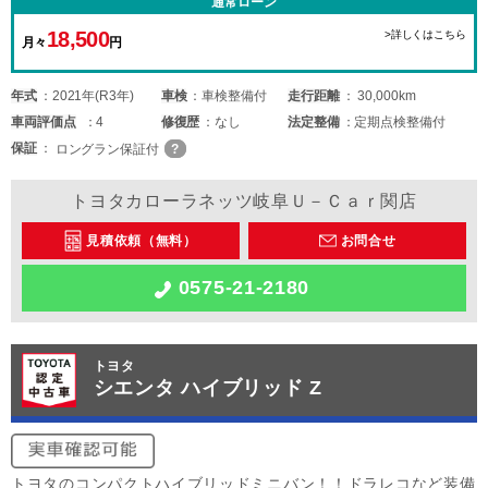
通常ローン
18,500
>詳しくはこちら
月々
円
年式
2021年(R3年)
車検
車検整備付
走行距離
30,000km
車両
評価点
4
修復歴
なし
法定整備
定期点検整備付
保証
ロングラン保証付
トヨタカローラネッツ岐阜Ｕ－Ｃａｒ関店
見積依頼（無料）
お問合せ
0575-21-2180
トヨタ
シエンタ ハイブリッド Z
トヨタのコンパクトハイブリッドミニバン！！ドラレコなど装備