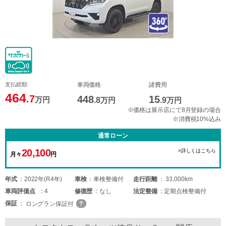
支払総額
車両価格
諸費用
464
.7
448
15
万円
.8
万円
.9
万円
※価格は展示店にて8月登録の場合
※消費税10%込み
通常ローン
20,100
>詳しくはこちら
月々
円
年式
2022年(R4年)
車検
車検整備付
走行距離
33,000km
車両
評価点
4
修復歴
なし
法定整備
定期点検整備付
保証
ロングラン保証付