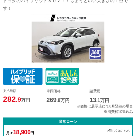
トヨタのハイブリッドＳＵＶ！！ちょうどいい大きさの１台で
す！！
支払総額
車両価格
諸費用
282
.9
269
13
万円
.8
万円
.1
万円
※価格は展示店にて8月登録の場合
※消費税10%込み
通常ローン
18,900
>詳しくはこちら
月々
円