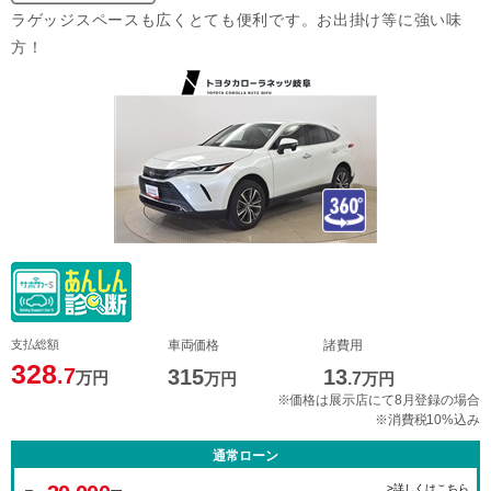
ラゲッジスペースも広くとても便利です。お出掛け等に強い味
方！
支払総額
車両価格
諸費用
328
.7
315
13
万円
万円
.7
万円
※価格は展示店にて8月登録の場合
※消費税10%込み
通常ローン
>詳しくはこちら