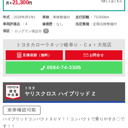
21,300
>詳しくはこちら
月々
円
年式
2019年(R1年)
車検
車検整備付
走行距離
73,000km
車両
評価点
4
修復歴
なし
法定整備
定期点検整備付
保証
ロングラン保証付
トヨタカローラネッツ岐阜Ｕ－Ｃａｒ大垣店
見積依頼（無料）
お問合せ
0584-74-3305
トヨタ
ヤリスクロス ハイブリッド Z
ハイブリッドコンパクトＳＵＶ！！コンパクトで乗りやすさ〇で
す！！