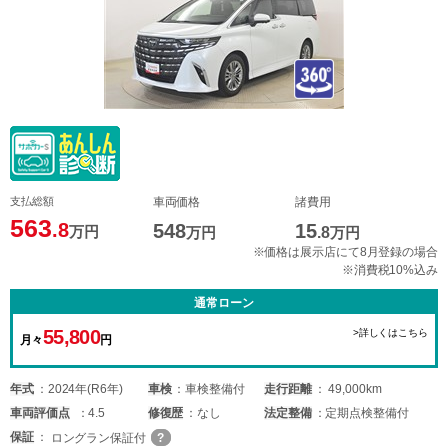
支払総額
車両価格
諸費用
563
.8
548
15
万円
万円
.8
万円
※価格は展示店にて8月登録の場合
※消費税10%込み
通常ローン
55,800
>詳しくはこちら
月々
円
年式
2024年(R6年)
車検
車検整備付
走行距離
49,000km
車両
評価点
4.5
修復歴
なし
法定整備
定期点検整備付
保証
ロングラン保証付