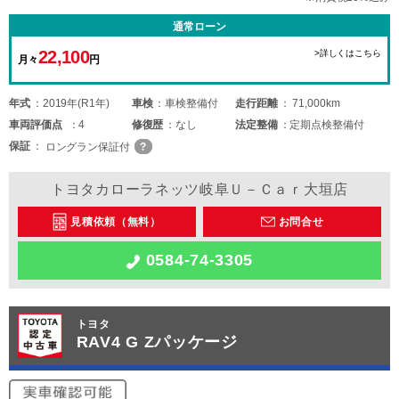
通常ローン
22,100
>詳しくはこちら
月々
円
年式
2019年(R1年)
車検
車検整備付
走行距離
71,000km
車両
評価点
4
修復歴
なし
法定整備
定期点検整備付
保証
ロングラン保証付
トヨタカローラネッツ岐阜Ｕ－Ｃａｒ大垣店
見積依頼（無料）
お問合せ
0584-74-3305
トヨタ
RAV4 G Zパッケージ