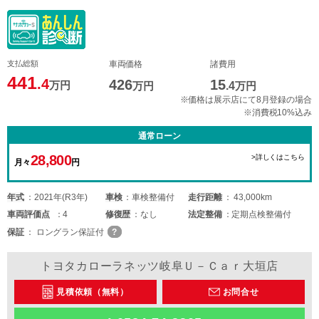
支払総額
車両価格
諸費用
441
.4
426
15
万円
万円
.4
万円
※価格は展示店にて8月登録の場合
※消費税10%込み
通常ローン
28,800
>詳しくはこちら
月々
円
年式
2021年(R3年)
車検
車検整備付
走行距離
43,000km
車両
評価点
4
修復歴
なし
法定整備
定期点検整備付
保証
ロングラン保証付
トヨタカローラネッツ岐阜Ｕ－Ｃａｒ大垣店
見積依頼（無料）
お問合せ