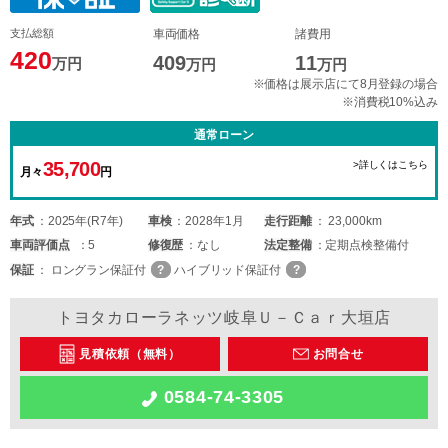
支払総額
車両価格
諸費用
420
409
11
万円
万円
万円
※価格は展示店にて8月登録の場合
※消費税10%込み
通常ローン
35,700
>詳しくはこちら
月々
円
年式
2025年(R7年)
車検
2028年1月
走行距離
23,000km
車両
評価点
5
修復歴
なし
法定整備
定期点検整備付
保証
ロングラン保証付
ハイブリッド保証付
トヨタカローラネッツ岐阜Ｕ－Ｃａｒ大垣店
見積依頼（無料）
お問合せ
0584-74-3305