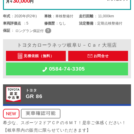
30,000
月々
円
年式
2020年(R2年)
車検
車検整備付
走行距離
11,000km
車両
評価点
5
修復歴
なし
法定整備
定期点検整備付
保証
ロングラン保証付
トヨタカローラネッツ岐阜Ｕ－Ｃａｒ大垣店
見積依頼（無料）
お問合せ
0584-74-3305
トヨタ
GR 86
希少な、スポーツ２ドアＣＰの６ＭＴ！是非ご体感ください！
【岐阜県内の販売に限らせていただきます】