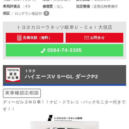
車両
評価点
4.5
修復歴
なし
法定整備
定期点検整備付
保証
ロングラン保証付
トヨタカローラネッツ岐阜Ｕ－Ｃａｒ大垣店
見積依頼（無料）
お問合せ
0584-74-3305
トヨタ
ハイエースV SーGL ダークP2
ディーゼル２ＷＤ車！！ナビ・ドラレコ・バックモニター付きで
す！！