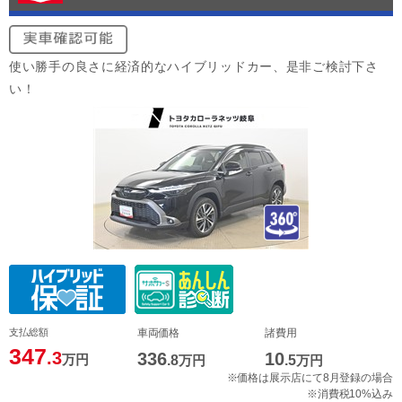
使い勝手の良さに経済的なハイブリッドカー、是非ご検討下さ
い！
支払総額
車両価格
諸費用
347
.3
336
10
万円
.8
万円
.5
万円
※価格は展示店にて8月登録の場合
※消費税10%込み