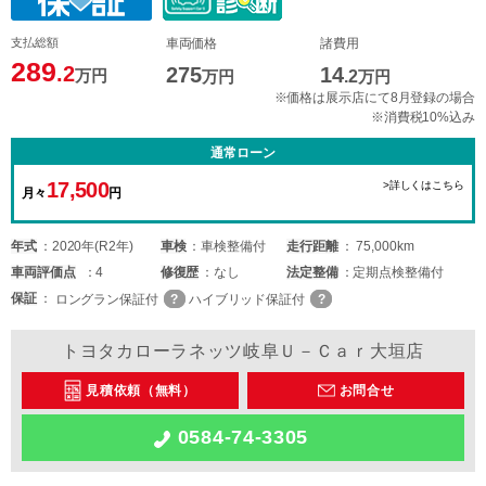
支払総額
車両価格
諸費用
289
.2
275
14
万円
万円
.2
万円
※価格は展示店にて8月登録の場合
※消費税10%込み
通常ローン
17,500
>詳しくはこちら
月々
円
年式
2020年(R2年)
車検
車検整備付
走行距離
75,000km
車両
評価点
4
修復歴
なし
法定整備
定期点検整備付
保証
ロングラン保証付
ハイブリッド保証付
トヨタカローラネッツ岐阜Ｕ－Ｃａｒ大垣店
見積依頼（無料）
お問合せ
0584-74-3305