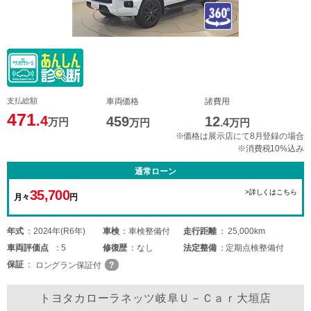
支払総額
車両価格
諸費用
471
.4
459
12
万円
万円
.4
万円
※価格は展示店にて8月登録の場合
※消費税10%込み
通常ローン
35,700
>詳しくはこちら
月々
円
年式
2024年(R6年)
車検
車検整備付
走行距離
25,000km
車両
評価点
5
修復歴
なし
法定整備
定期点検整備付
保証
ロングラン保証付
トヨタカローラネッツ岐阜Ｕ－Ｃａｒ大垣店