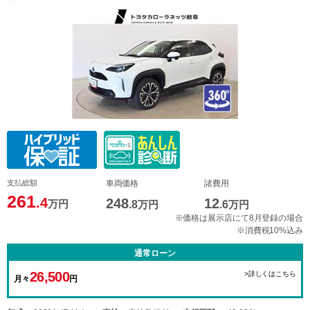
支払総額
車両価格
諸費用
261
.4
248
12
万円
.8
万円
.6
万円
※価格は展示店にて8月登録の場合
※消費税10%込み
通常ローン
26,500
>詳しくはこちら
月々
円