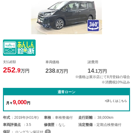
支払総額
車両価格
諸費用
252
.9
238
14
万円
.8
万円
.1
万円
※価格は展示店にて8月登録の場合
※消費税10%込み
通常ローン
9,000
>詳しくはこちら
月々
円
年式
2019年(H31年)
車検
車検整備付
走行距離
38,000km
車両
評価点
3.5
修復歴
なし
法定整備
定期点検整備付
保証
ロングラン保証付