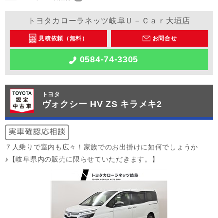
トヨタカローラネッツ岐阜Ｕ－Ｃａｒ大垣店
見積依頼（無料）
お問合せ
0584-74-3305
トヨタ
ヴォクシー HV ZS キラメキ2
７人乗りで室内も広々！家族でのお出掛けに如何でしょうか
♪【岐阜県内の販売に限らせていただきます。】