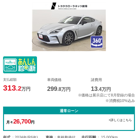
支払総額
車両価格
諸費用
313
.2
299
13
万円
.8
万円
.4
万円
※価格は展示店にて8月登録の場合
※消費税10%込み
通常ローン
26,700
>詳しくはこちら
月々
円
年式
2024年(R6年)
車検
車検整備付
走行距離
15,000km