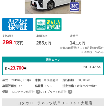
支払総額
車両価格
諸費用
299
.1
285
14
万円
万円
.1
万円
※価格は展示店にて8月登録の場合
※消費税10%込み
通常ローン
23,700
>詳しくはこちら
月々
円
年式
2019年(H31年)
車検
車検整備付
走行距離
30,000km
車両
評価点
4
修復歴
なし
法定整備
定期点検整備付
保証
ロングラン保証付
ハイブリッド保証付
トヨタカローラネッツ岐阜Ｕ－Ｃａｒ大垣店