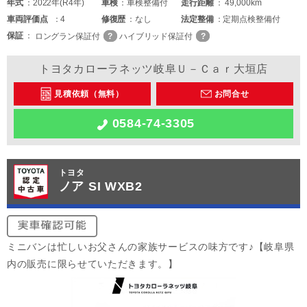
年式
2022年(R4年)
車検
車検整備付
走行距離
49,000km
車両
評価点
4
修復歴
なし
法定整備
定期点検整備付
保証
ロングラン保証付
ハイブリッド保証付
トヨタカローラネッツ岐阜Ｕ－Ｃａｒ大垣店
見積依頼（無料）
お問合せ
0584-74-3305
トヨタ
ノア SI WXB2
ミニバンは忙しいお父さんの家族サービスの味方です♪【岐阜県
内の販売に限らせていただきます。】