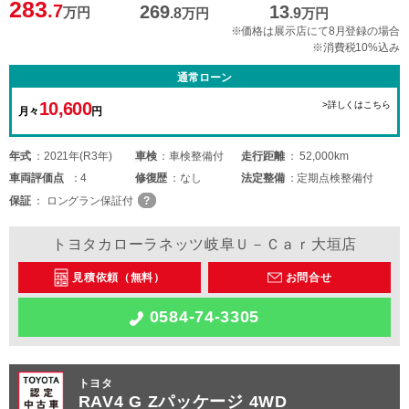
283
.7
269
13
万円
.8
万円
.9
万円
※価格は展示店にて8月登録の場合
※消費税10%込み
通常ローン
10,600
>詳しくはこちら
月々
円
年式
2021年(R3年)
車検
車検整備付
走行距離
52,000km
車両
評価点
4
修復歴
なし
法定整備
定期点検整備付
保証
ロングラン保証付
トヨタカローラネッツ岐阜Ｕ－Ｃａｒ大垣店
見積依頼（無料）
お問合せ
0584-74-3305
トヨタ
RAV4 G Zパッケージ 4WD