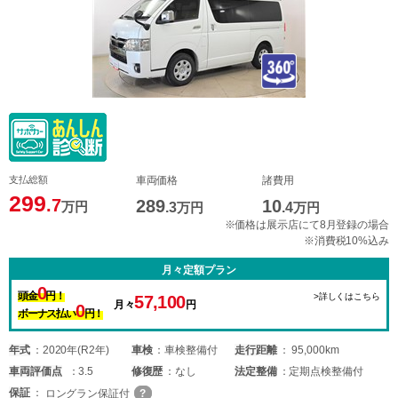
支払総額
車両価格
諸費用
299
.7
289
10
万円
.3
万円
.4
万円
※価格は展示店にて8月登録の場合
※消費税10%込み
月々定額プラン
0
頭金
円！
>詳しくはこちら
57,100
月々
円
0
ボーナス払い
円！
年式
2020年(R2年)
車検
車検整備付
走行距離
95,000km
車両
評価点
3.5
修復歴
なし
法定整備
定期点検整備付
保証
ロングラン保証付