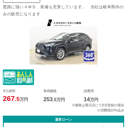
悪路に強い４ＷＤ 装備も充実しています。 当社は岐阜県内の
みの販売になります
支払総額
車両価格
諸費用
267
.5
253
14
万円
.5
万円
万円
※価格は展示店にて8月登録の場合
※消費税10%込み
通常ローン