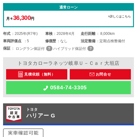
通常ローン
36,300
>詳しくはこちら
月々
円
年式
2025年(R7年)
車検
2028年4月
走行距離
8,000km
車両
評価点
5
修復歴
なし
法定整備
定期点検整備付
保証
ロングラン保証付
ハイブリッド保証付
トヨタカローラネッツ岐阜Ｕ－Ｃａｒ大垣店
見積依頼（無料）
お問合せ
0584-74-3305
トヨタ
ハリアー G