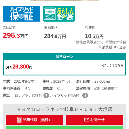
支払総額
車両価格
諸費用
295
.3
284
10
万円
.8
万円
.5
万円
※価格は展示店にて8月登録の場合
※消費税10%込み
通常ローン
26,300
>詳しくはこちら
月々
円
年式
2025年(R7年)
車検
2028年4月
走行距離
23,000km
車両
評価点
4.5
修復歴
なし
法定整備
定期点検整備付
保証
ロングラン保証付
ハイブリッド保証付
トヨタカローラネッツ岐阜Ｕ－Ｃａｒ大垣店
見積依頼（無料）
お問合せ