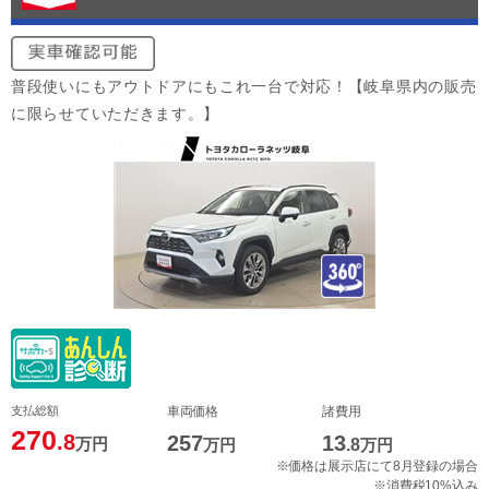
普段使いにもアウトドアにもこれ一台で対応！【岐阜県内の販売
に限らせていただきます。】
支払総額
車両価格
諸費用
270
.8
257
13
万円
万円
.8
万円
※価格は展示店にて8月登録の場合
※消費税10%込み