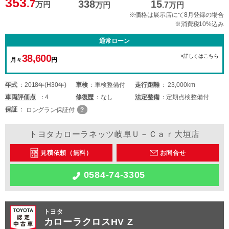
353
.7
338
15
万円
万円
.7
万円
※価格は展示店にて8月登録の場合
※消費税10%込み
通常ローン
38,600
>詳しくはこちら
月々
円
年式
2018年(H30年)
車検
車検整備付
走行距離
23,000km
車両
評価点
4
修復歴
なし
法定整備
定期点検整備付
保証
ロングラン保証付
トヨタカローラネッツ岐阜Ｕ－Ｃａｒ大垣店
見積依頼（無料）
お問合せ
0584-74-3305
トヨタ
カローラクロスHV Z