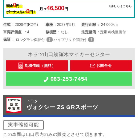
0
頭金
円！
>詳しくはこちら
46,500
月々
円
0
ボーナス払い
円！
年式
2020年(R2年)
車検
2027年5月
走行距離
24,000km
車両
評価点
4
修復歴
なし
法定整備
定期点検整備付
保証
ロングラン保証付
ハイブリッド保証付
ネッツ山口綾羅木マイカーセンター
見積依頼（無料）
お問合せ
083-253-7454
トヨタ
ヴォクシー ZS GRスポーツ
この車両は山口県内のみの販売とさせて頂きます。