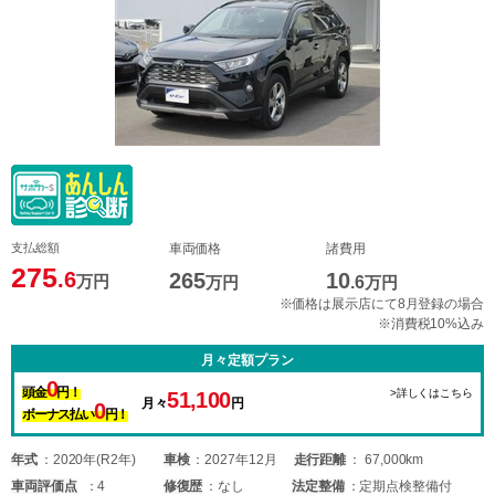
支払総額
車両価格
諸費用
275
.6
265
10
万円
万円
.6
万円
※価格は展示店にて8月登録の場合
※消費税10%込み
月々定額プラン
0
頭金
円！
>詳しくはこちら
51,100
月々
円
0
ボーナス払い
円！
年式
2020年(R2年)
車検
2027年12月
走行距離
67,000km
車両
評価点
4
修復歴
なし
法定整備
定期点検整備付