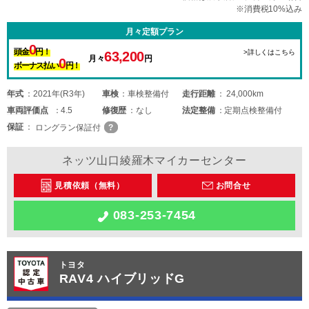
※消費税10%込み
月々定額プラン
0
頭金
円！
>詳しくはこちら
63,200
月々
円
0
ボーナス払い
円！
年式
2021年(R3年)
車検
車検整備付
走行距離
24,000km
車両
評価点
4.5
修復歴
なし
法定整備
定期点検整備付
保証
ロングラン保証付
ネッツ山口綾羅木マイカーセンター
見積依頼（無料）
お問合せ
083-253-7454
トヨタ
RAV4 ハイブリッドG