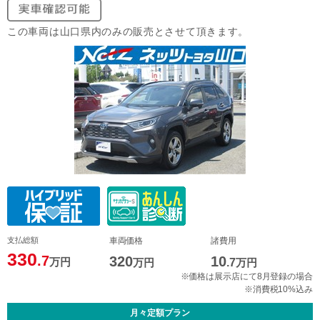
この車両は山口県内のみの販売とさせて頂きます。
支払総額
車両価格
諸費用
330
.7
320
10
万円
万円
.7
万円
※価格は展示店にて8月登録の場合
※消費税10%込み
月々定額プラン