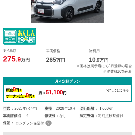
支払総額
車両価格
諸費用
275
.9
265
10
万円
万円
.9
万円
※価格は展示店にて8月登録の場合
※消費税10%込み
月々定額プラン
0
頭金
円！
>詳しくはこちら
51,100
月々
円
0
ボーナス払い
円！
年式
2025年(R7年)
車検
2028年10月
走行距離
1,000km
車両
評価点
6
修復歴
なし
法定整備
定期点検整備付
保証
ロングラン保証付