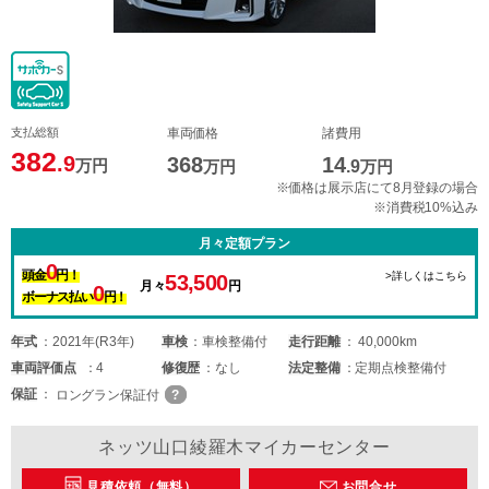
支払総額
車両価格
諸費用
382
.9
368
14
万円
万円
.9
万円
※価格は展示店にて8月登録の場合
※消費税10%込み
月々定額プラン
0
頭金
円！
>詳しくはこちら
53,500
月々
円
0
ボーナス払い
円！
年式
2021年(R3年)
車検
車検整備付
走行距離
40,000km
車両
評価点
4
修復歴
なし
法定整備
定期点検整備付
保証
ロングラン保証付
ネッツ山口綾羅木マイカーセンター
見積依頼（無料）
お問合せ