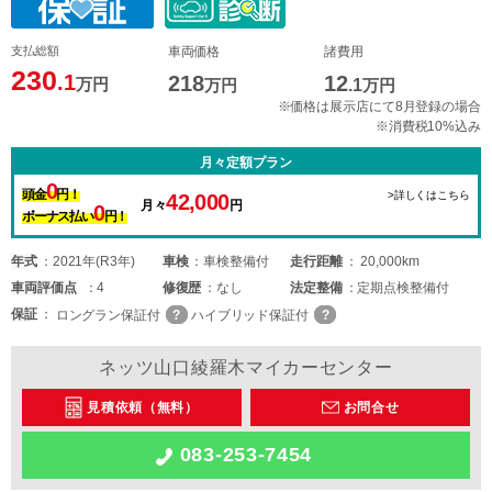
支払総額
車両価格
諸費用
230
.1
218
12
万円
万円
.1
万円
※価格は展示店にて8月登録の場合
※消費税10%込み
月々定額プラン
0
頭金
円！
>詳しくはこちら
42,000
月々
円
0
ボーナス払い
円！
年式
2021年(R3年)
車検
車検整備付
走行距離
20,000km
車両
評価点
4
修復歴
なし
法定整備
定期点検整備付
保証
ロングラン保証付
ハイブリッド保証付
ネッツ山口綾羅木マイカーセンター
見積依頼（無料）
お問合せ
083-253-7454