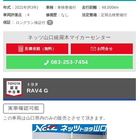
年式
2021年(R3年)
車検
車検整備付
走行距離
48,000km
車両
評価点
4
修復歴
なし
法定整備
定期点検整備付
保証
ロングラン保証付
ネッツ山口綾羅木マイカーセンター
見積依頼（無料）
お問合せ
083-253-7454
トヨタ
RAV4 G
この車両は山口県内のみの販売とさせて頂きます。