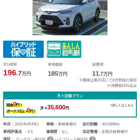
支払総額
車両価格
諸費用
196
.7
185
11
万円
万円
.7
万円
※価格は展示店にて8月登録の場合
※消費税10%込み
月々定額プラン
0
頭金
円！
>詳しくはこちら
35,600
月々
円
0
ボーナス払い
円！
年式
2021年(R3年)
車検
車検整備付
走行距離
83,000km
車両
評価点
4.5
修復歴
なし
法定整備
定期点検整備付
保証
ロングラン保証付
ハイブリッド保証付