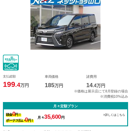
支払総額
車両価格
諸費用
199
.4
185
14
万円
万円
.4
万円
※価格は展示店にて8月登録の場合
※消費税10%込み
月々定額プラン
0
頭金
円！
>詳しくはこちら
35,600
月々
円
0
ボーナス払い
円！