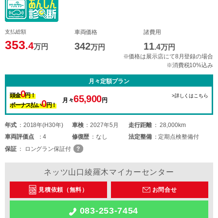
支払総額
車両価格
諸費用
353
.4
342
11
万円
万円
.4
万円
※価格は展示店にて8月登録の場合
※消費税10%込み
月々定額プラン
0
頭金
円！
>詳しくはこちら
65,900
月々
円
0
ボーナス払い
円！
年式
2018年(H30年)
車検
2027年5月
走行距離
28,000km
車両
評価点
4
修復歴
なし
法定整備
定期点検整備付
保証
ロングラン保証付
ネッツ山口綾羅木マイカーセンター
見積依頼（無料）
お問合せ
083-253-7454