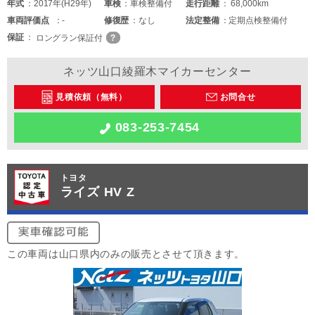
年式
2017年(H29年)
車検
車検整備付
走行距離
68,000km
車両
評価点
-
修復歴
なし
法定整備
定期点検整備付
保証
ロングラン保証付
ネッツ山口綾羅木マイカーセンター
見積依頼（無料）
お問合せ
083-253-7454
トヨタ
ライズ HV Z
この車両は山口県内のみの販売とさせて頂きます。