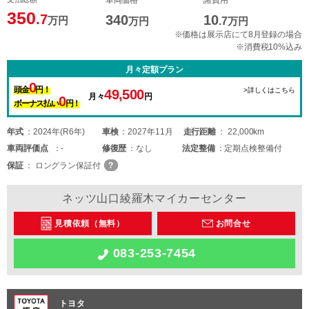
車両価格
諸費用
350
.7
340
10
万円
万円
.7
万円
※価格は展示店にて8月登録の場合
※消費税10%込み
月々定額プラン
0
頭金
円！
>詳しくはこちら
49,500
月々
円
0
ボーナス払い
円！
年式
2024年(R6年)
車検
2027年11月
走行距離
22,000km
車両
評価点
-
修復歴
なし
法定整備
定期点検整備付
保証
ロングラン保証付
ネッツ山口綾羅木マイカーセンター
見積依頼（無料）
お問合せ
083-253-7454
トヨタ