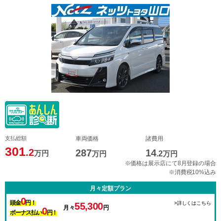
支払総額
車両価格
諸費用
301
.2
287
14
万円
万円
.2
万円
※価格は展示店にて8月登録の場合
※消費税10%込み
月々定額プラン
0
頭金
円！
>詳しくはこちら
55,300
月々
円
0
ボーナス払い
円！