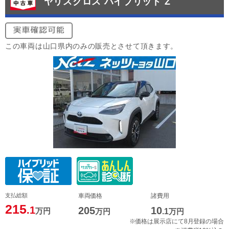
ヤリスクロス ハイブリッド Z
この車両は山口県内のみの販売とさせて頂きます。
支払総額
車両価格
諸費用
215
.1
205
10
万円
万円
.1
万円
※価格は展示店にて8月登録の場合