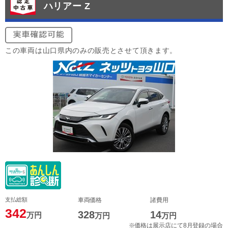
ハリアー Z
この車両は山口県内のみの販売とさせて頂きます。
支払総額
車両価格
諸費用
342
328
14
万円
万円
万円
※価格は展示店にて8月登録の場合