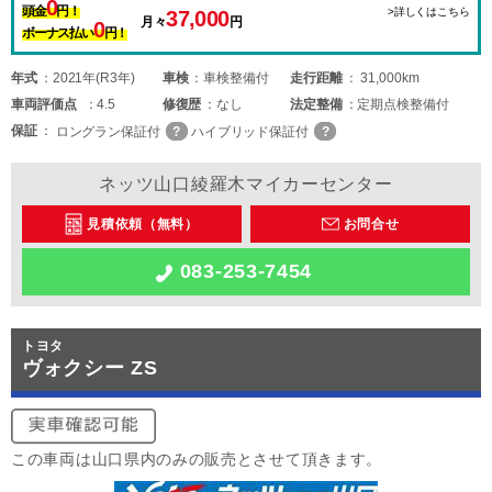
0
頭金
円！
>詳しくはこちら
37,000
月々
円
0
ボーナス払い
円！
年式
2021年(R3年)
車検
車検整備付
走行距離
31,000km
車両
評価点
4.5
修復歴
なし
法定整備
定期点検整備付
保証
ロングラン保証付
ハイブリッド保証付
ネッツ山口綾羅木マイカーセンター
見積依頼（無料）
お問合せ
083-253-7454
トヨタ
ヴォクシー ZS
この車両は山口県内のみの販売とさせて頂きます。