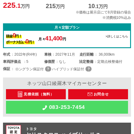
225
.1
215
10
万円
万円
.1
万円
※価格は展示店にて8月登録の場合
※消費税10%込み
月々定額プラン
0
頭金
円！
>詳しくはこちら
41,400
月々
円
0
ボーナス払い
円！
年式
2022年(R4年)
車検
2027年11月
走行距離
36,000km
車両
評価点
5
修復歴
なし
法定整備
定期点検整備付
保証
ロングラン保証付
ハイブリッド保証付
ネッツ山口綾羅木マイカーセンター
見積依頼（無料）
お問合せ
083-253-7454
トヨタ