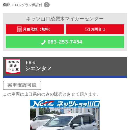
保証
ロングラン保証付
ネッツ山口綾羅木マイカーセンター
見積依頼（無料）
お問合せ
083-253-7454
トヨタ
シエンタ Z
この車両は山口県内のみの販売とさせて頂きます。