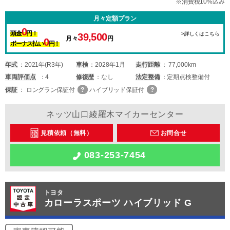
※消費税10%込み
月々定額プラン
0
頭金
円！
>詳しくはこちら
39,500
月々
円
0
ボーナス払い
円！
年式
2021年(R3年)
車検
2028年1月
走行距離
77,000km
車両
評価点
4
修復歴
なし
法定整備
定期点検整備付
保証
ロングラン保証付
ハイブリッド保証付
ネッツ山口綾羅木マイカーセンター
見積依頼（無料）
お問合せ
083-253-7454
トヨタ
カローラスポーツ ハイブリッド G