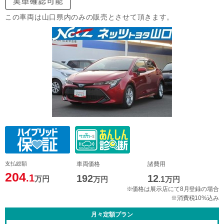
この車両は山口県内のみの販売とさせて頂きます。
支払総額
車両価格
諸費用
204
.1
192
12
万円
万円
.1
万円
※価格は展示店にて8月登録の場合
※消費税10%込み
月々定額プラン