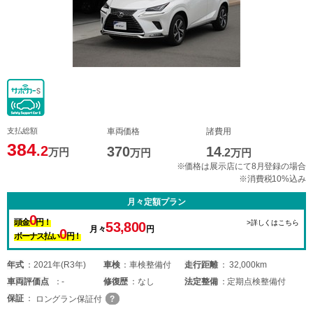
支払総額
車両価格
諸費用
384
.2
370
14
万円
万円
.2
万円
※価格は展示店にて8月登録の場合
※消費税10%込み
月々定額プラン
0
頭金
円！
>詳しくはこちら
53,800
月々
円
0
ボーナス払い
円！
年式
2021年(R3年)
車検
車検整備付
走行距離
32,000km
車両
評価点
-
修復歴
なし
法定整備
定期点検整備付
保証
ロングラン保証付