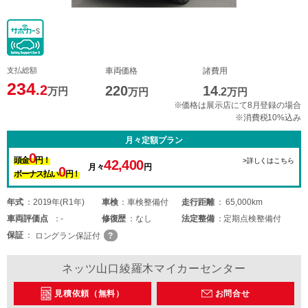
支払総額
車両価格
諸費用
234
.2
220
14
万円
万円
.2
万円
※価格は展示店にて8月登録の場合
※消費税10%込み
月々定額プラン
0
頭金
円！
>詳しくはこちら
42,400
月々
円
0
ボーナス払い
円！
年式
2019年(R1年)
車検
車検整備付
走行距離
65,000km
車両
評価点
-
修復歴
なし
法定整備
定期点検整備付
保証
ロングラン保証付
ネッツ山口綾羅木マイカーセンター
見積依頼（無料）
お問合せ