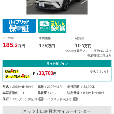
支払総額
車両価格
諸費用
185
.3
175
10
万円
万円
.3
万円
※価格は展示店にて8月登録の場合
※消費税10%込み
月々定額プラン
0
頭金
円！
>詳しくはこちら
33,700
月々
円
0
ボーナス払い
円！
年式
2018年(H30年)
車検
2027年3月
走行距離
53,000km
車両
評価点
4
修復歴
なし
法定整備
定期点検整備付
保証
ロングラン保証付
ハイブリッド保証付
ネッツ山口綾羅木マイカーセンター