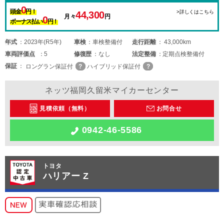
0
頭金
円！
>詳しくはこちら
44,300
月々
円
0
ボーナス払い
円！
年式
2023年(R5年)
車検
車検整備付
走行距離
43,000km
車両
評価点
5
修復歴
なし
法定整備
定期点検整備付
保証
ロングラン保証付
ハイブリッド保証付
ネッツ福岡久留米マイカーセンター
見積依頼（無料）
お問合せ
0942-46-5586
トヨタ
ハリアー Z