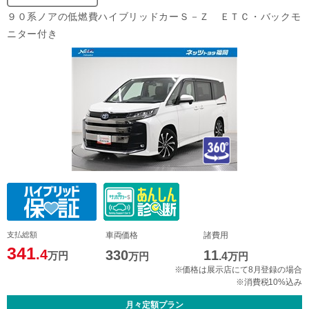
９０系ノアの低燃費ハイブリッドカーＳ－Ｚ ＥＴＣ・バックモ
ニター付き
支払総額
車両価格
諸費用
341
.4
330
11
万円
万円
.4
万円
※価格は展示店にて8月登録の場合
※消費税10%込み
月々定額プラン