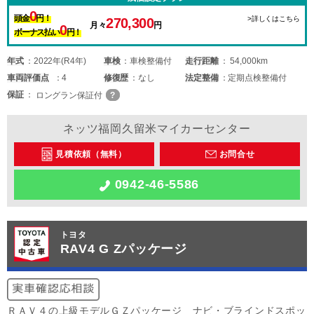
0
頭金
円！
>詳しくはこちら
270,300
月々
円
0
ボーナス払い
円！
年式
2022年(R4年)
車検
車検整備付
走行距離
54,000km
車両
評価点
4
修復歴
なし
法定整備
定期点検整備付
保証
ロングラン保証付
ネッツ福岡久留米マイカーセンター
見積依頼（無料）
お問合せ
0942-46-5586
トヨタ
RAV4 G Zパッケージ
ＲＡＶ４の上級モデルＧＺパッケージ ナビ・ブラインドスポッ