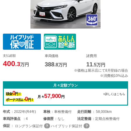
支払総額
車両価格
諸費用
400
.3
388
11
万円
.8
万円
.5
万円
※価格は展示店にて8月登録の場合
※消費税10%込み
月々定額プラン
0
頭金
円！
>詳しくはこちら
57,900
月々
円
0
ボーナス払い
円！
年式
2022年(R4年)
車検
車検整備付
走行距離
58,000km
車両
評価点
4
修復歴
なし
法定整備
定期点検整備付
保証
ロングラン保証付
ハイブリッド保証付