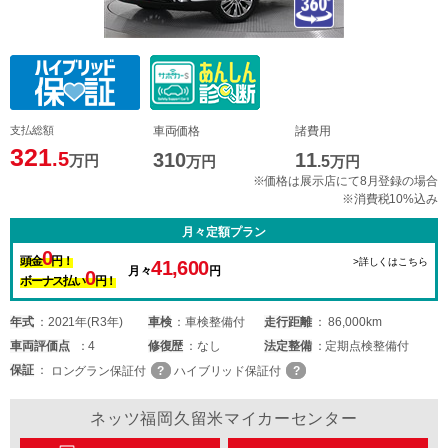
支払総額
車両価格
諸費用
321
.5
310
11
万円
万円
.5
万円
※価格は展示店にて8月登録の場合
※消費税10%込み
月々定額プラン
0
頭金
円！
>詳しくはこちら
41,600
月々
円
0
ボーナス払い
円！
年式
2021年(R3年)
車検
車検整備付
走行距離
86,000km
車両
評価点
4
修復歴
なし
法定整備
定期点検整備付
保証
ロングラン保証付
ハイブリッド保証付
ネッツ福岡久留米マイカーセンター