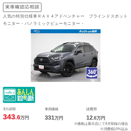
人気の特別仕様車ＲＡＶ４アドベンチャー ブラインドスポット
モニター・パノラミックビューモニター・
支払総額
車両価格
諸費用
343
.6
331
12
万円
万円
.6
万円
※価格は展示店にて8月登録の場合
※消費税10%込み