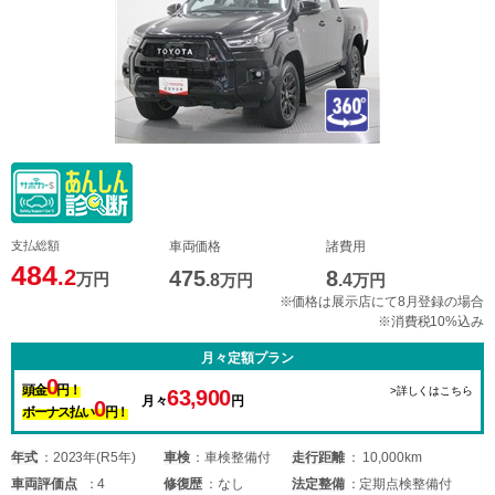
支払総額
車両価格
諸費用
484
.2
475
8
万円
.8
万円
.4
万円
※価格は展示店にて8月登録の場合
※消費税10%込み
月々定額プラン
0
頭金
円！
>詳しくはこちら
63,900
月々
円
0
ボーナス払い
円！
年式
2023年(R5年)
車検
車検整備付
走行距離
10,000km
車両
評価点
4
修復歴
なし
法定整備
定期点検整備付