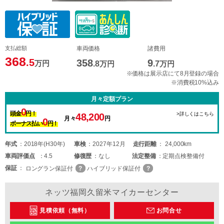
支払総額
車両価格
諸費用
368
.5
358
9
万円
.8
万円
.7
万円
※価格は展示店にて8月登録の場合
※消費税10%込み
月々定額プラン
0
頭金
円！
>詳しくはこちら
48,200
月々
円
0
ボーナス払い
円！
年式
2018年(H30年)
車検
2027年12月
走行距離
24,000km
車両
評価点
4.5
修復歴
なし
法定整備
定期点検整備付
保証
ロングラン保証付
ハイブリッド保証付
ネッツ福岡久留米マイカーセンター
見積依頼（無料）
お問合せ