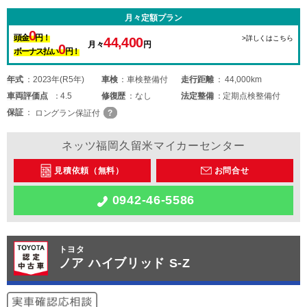
月々定額プラン
0
頭金
円！
>詳しくはこちら
44,400
月々
円
0
ボーナス払い
円！
年式
2023年(R5年)
車検
車検整備付
走行距離
44,000km
車両
評価点
4.5
修復歴
なし
法定整備
定期点検整備付
保証
ロングラン保証付
ネッツ福岡久留米マイカーセンター
見積依頼（無料）
お問合せ
0942-46-5586
トヨタ
ノア ハイブリッド S-Z