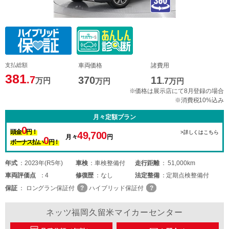
支払総額
車両価格
諸費用
381
.7
370
11
万円
万円
.7
万円
※価格は展示店にて8月登録の場合
※消費税10%込み
月々定額プラン
0
頭金
円！
>詳しくはこちら
49,700
月々
円
0
ボーナス払い
円！
年式
2023年(R5年)
車検
車検整備付
走行距離
51,000km
車両
評価点
4
修復歴
なし
法定整備
定期点検整備付
保証
ロングラン保証付
ハイブリッド保証付
ネッツ福岡久留米マイカーセンター