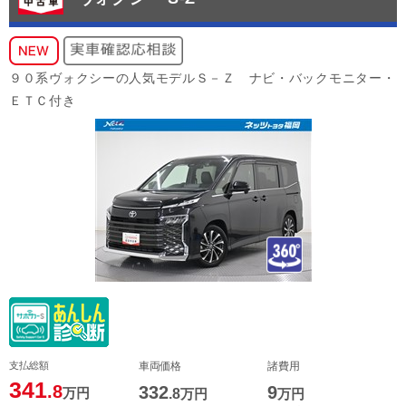
９０系ヴォクシーの人気モデルＳ－Ｚ ナビ・バックモニター・
ＥＴＣ付き
支払総額
車両価格
諸費用
341
.8
332
9
万円
.8
万円
万円