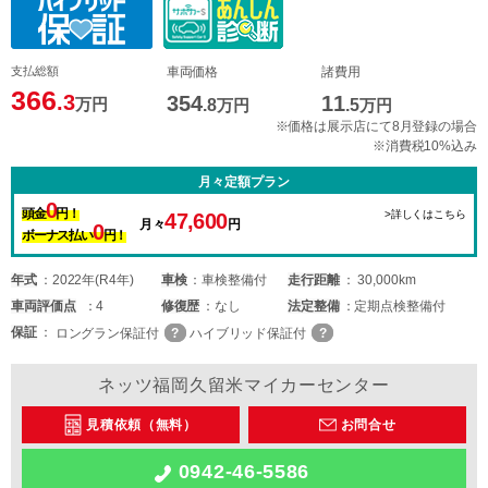
支払総額
車両価格
諸費用
366
.3
354
11
万円
.8
万円
.5
万円
※価格は展示店にて8月登録の場合
※消費税10%込み
月々定額プラン
0
頭金
円！
>詳しくはこちら
47,600
月々
円
0
ボーナス払い
円！
年式
2022年(R4年)
車検
車検整備付
走行距離
30,000km
車両
評価点
4
修復歴
なし
法定整備
定期点検整備付
保証
ロングラン保証付
ハイブリッド保証付
ネッツ福岡久留米マイカーセンター
見積依頼（無料）
お問合せ
0942-46-5586