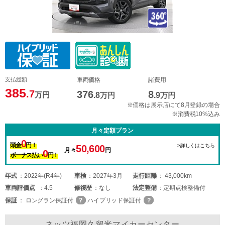
支払総額
車両価格
諸費用
385
.7
376
8
万円
.8
万円
.9
万円
※価格は展示店にて8月登録の場合
※消費税10%込み
月々定額プラン
0
頭金
円！
>詳しくはこちら
50,600
月々
円
0
ボーナス払い
円！
年式
2022年(R4年)
車検
2027年3月
走行距離
43,000km
車両
評価点
4.5
修復歴
なし
法定整備
定期点検整備付
保証
ロングラン保証付
ハイブリッド保証付
ネッツ福岡久留米マイカーセンター