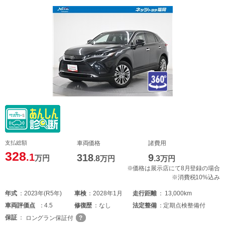
支払総額
車両価格
諸費用
328
.1
318
9
万円
.8
万円
.3
万円
※価格は展示店にて8月登録の場合
※消費税10%込み
年式
2023年(R5年)
車検
2028年1月
走行距離
13,000km
車両
評価点
4.5
修復歴
なし
法定整備
定期点検整備付
保証
ロングラン保証付