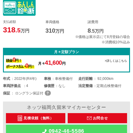
支払総額
車両価格
諸費用
318
.5
310
8
万円
万円
.5
万円
※価格は展示店にて8月登録の場合
※消費税10%込み
月々定額プラン
0
頭金
円！
>詳しくはこちら
41,600
月々
円
0
ボーナス払い
円！
年式
2022年(R4年)
車検
車検整備付
走行距離
92,000km
車両
評価点
4
修復歴
なし
法定整備
定期点検整備付
保証
ロングラン保証付
ネッツ福岡久留米マイカーセンター
見積依頼（無料）
お問合せ
0942-46-5586