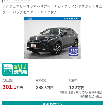
ラグジュアリーＳＵＶハリアー ナビ・ブラインドスポットモニ
ター・バックモニター・ＥＴＣ付き
支払総額
車両価格
諸費用
301
.1
288
12
万円
.8
万円
.3
万円
※価格は展示店にて8月登録の場合
※消費税10%込み
残価設定プラン