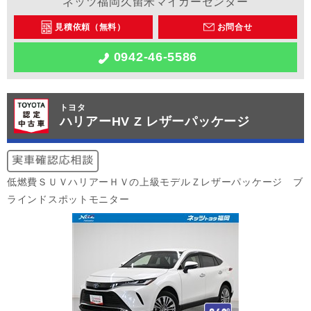
ネッツ福岡久留米マイカーセンター
見積依頼（無料）
お問合せ
0942-46-5586
トヨタ
ハリアーHV Z レザーパッケージ
低燃費ＳＵＶハリアーＨＶの上級モデルＺレザーパッケージ ブ
ラインドスポットモニター