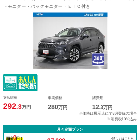
トモニター・バックモニター・ＥＴＣ付き
支払総額
車両価格
諸費用
292
.3
280
12
万円
万円
.3
万円
※価格は展示店にて8月登録の場合
※消費税10%込み
月々定額プラン
0
頭金
円！
>詳しくはこちら