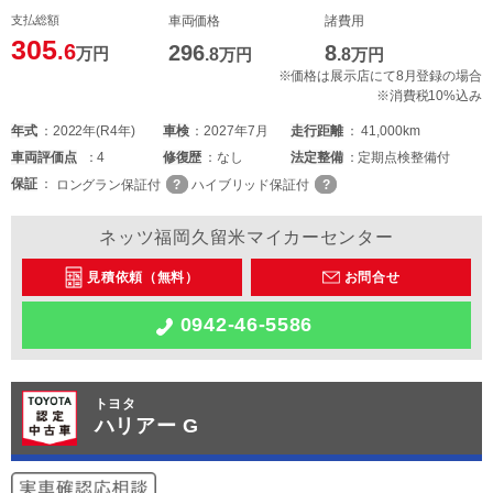
支払総額
車両価格
諸費用
305
.6
296
8
万円
.8
万円
.8
万円
※価格は展示店にて8月登録の場合
※消費税10%込み
年式
2022年(R4年)
車検
2027年7月
走行距離
41,000km
車両
評価点
4
修復歴
なし
法定整備
定期点検整備付
保証
ロングラン保証付
ハイブリッド保証付
ネッツ福岡久留米マイカーセンター
見積依頼（無料）
お問合せ
0942-46-5586
トヨタ
ハリアー G