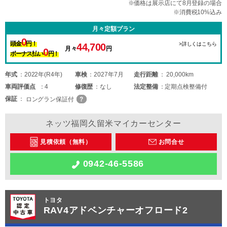
※価格は展示店にて8月登録の場合
※消費税10%込み
月々定額プラン
0
頭金
円！
>詳しくはこちら
44,700
月々
円
0
ボーナス払い
円！
年式
2022年(R4年)
車検
2027年7月
走行距離
20,000km
車両
評価点
4
修復歴
なし
法定整備
定期点検整備付
保証
ロングラン保証付
ネッツ福岡久留米マイカーセンター
見積依頼（無料）
お問合せ
0942-46-5586
トヨタ
RAV4アドベンチャーオフロード2