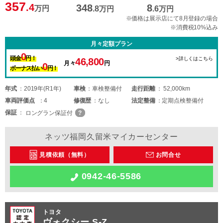
357
.4
348
8
万円
.8
万円
.6
万円
※価格は展示店にて8月登録の場合
※消費税10%込み
月々定額プラン
0
頭金
円！
>詳しくはこちら
46,800
月々
円
0
ボーナス払い
円！
年式
2019年(R1年)
車検
車検整備付
走行距離
52,000km
車両
評価点
4
修復歴
なし
法定整備
定期点検整備付
保証
ロングラン保証付
ネッツ福岡久留米マイカーセンター
見積依頼（無料）
お問合せ
0942-46-5586
トヨタ
ヴォクシー S-Z