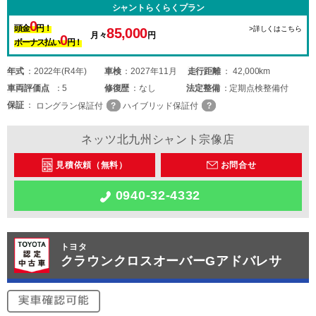
シャントらくらくプラン
0
頭金
円！
>詳しくはこちら
85,000
月々
円
0
ボーナス払い
円！
年式
2022年(R4年)
車検
2027年11月
走行距離
42,000km
車両
評価点
5
修復歴
なし
法定整備
定期点検整備付
保証
ロングラン保証付
ハイブリッド保証付
ネッツ北九州シャント宗像店
見積依頼（無料）
お問合せ
0940-32-4332
トヨタ
クラウンクロスオーバーGアドバレサ