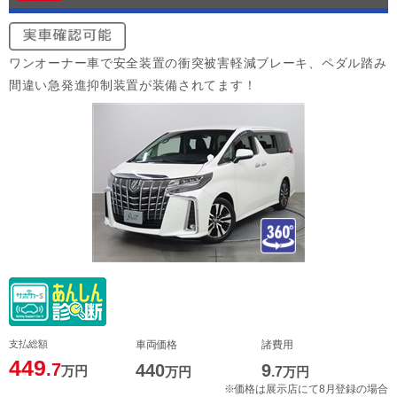
ワンオーナー車で安全装置の衝突被害軽減ブレーキ、ペダル踏み
間違い急発進抑制装置が装備されてます！
支払総額
車両価格
諸費用
449
.7
440
9
万円
万円
.7
万円
※価格は展示店にて8月登録の場合