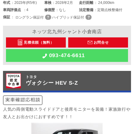
年式
2023年(R5年)
車検
2028年2月
走行距離
24,000km
車両
評価点
4
修復歴
なし
法定整備
定期点検整備付
保証
ロングラン保証付
ハイブリッド保証付
ネッツ北九州シャント小倉南店
見積依頼（無料）
お問合せ
093-474-6611
トヨタ
ヴォクシー HEV S-Z
人気の両側電動スライドドアと後席モニターを装備！家族旅行や
友人とお出かけにおすすめです！！