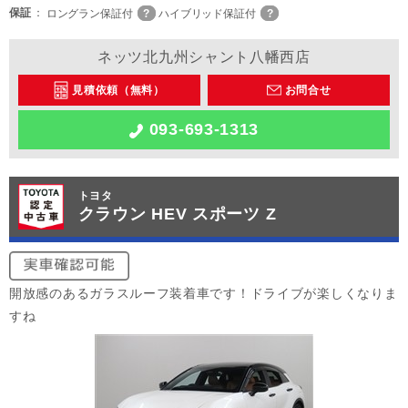
保証
ロングラン保証付
ハイブリッド保証付
ネッツ北九州シャント八幡西店
見積依頼（無料）
お問合せ
093-693-1313
トヨタ
クラウン HEV スポーツ Z
開放感のあるガラスルーフ装着車です！ドライブが楽しくなりま
すね