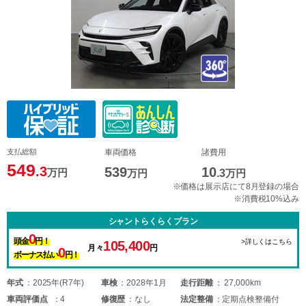
支払総額
車両価格
諸費用
549
.3
539
10
万円
万円
.3
万円
※価格は展示店にて8月登録の場合
※消費税10%込み
シャントらくらくプラン
0
頭金
円！
>詳しくはこちら
105,400
月々
円
0
ボーナス払い
円！
年式
2025年(R7年)
車検
2028年1月
走行距離
27,000km
車両
評価点
4
修復歴
なし
法定整備
定期点検整備付