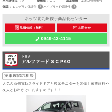
車両
評価点
5
修復歴
なし
法定整備
定期点検整備付
保証
ロングラン保証付
ハイブリッド保証付
ネッツ北九州鞍手商品化センター
見積依頼（無料）
お問合せ
0949-42-4115
トヨタ
アルファード S C PKG
人気の両側電動スライドドアと後席モニターを装備！家族旅行や
友人とお出かけにおすすめです！！