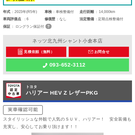
年式
2023年(R5年)
車検
車検整備付
走行距離
14,000km
車両
評価点
6
修復歴
なし
法定整備
定期点検整備付
保証
ロングラン保証付
ネッツ北九州シャント小倉本店
見積依頼（無料）
お問合せ
093-652-3112
トヨタ
ハリアー HEV Z レザーPKG
スタイリッシュな外観で人気のＳＵＶ、ハリアー！ 安全装備も
充実し、安心してお乗り頂けます！！