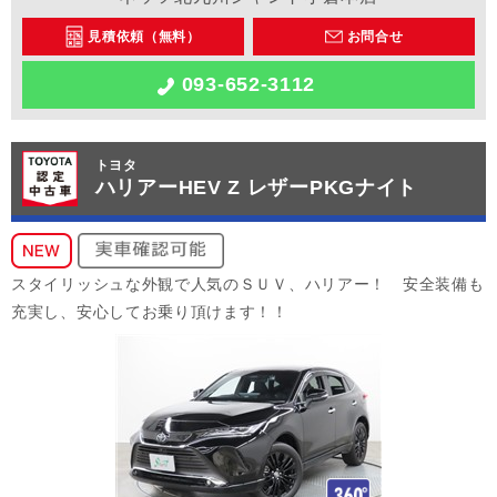
見積依頼（無料）
お問合せ
093-652-3112
トヨタ
ハリアーHEV Z レザーPKGナイト
スタイリッシュな外観で人気のＳＵＶ、ハリアー！ 安全装備も
充実し、安心してお乗り頂けます！！