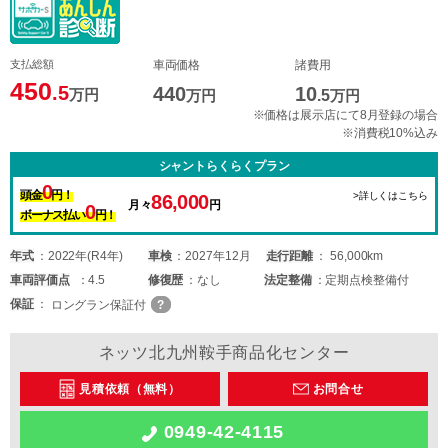
支払総額
車両価格
諸費用
450
.5
440
10
万円
万円
.5
万円
※価格は展示店にて8月登録の場合
※消費税10%込み
シャントらくらくプラン
0
頭金
円！
>詳しくはこちら
86,000
月々
円
0
ボーナス払い
円！
年式
2022年(R4年)
車検
2027年12月
走行距離
56,000km
車両
評価点
4.5
修復歴
なし
法定整備
定期点検整備付
保証
ロングラン保証付
ネッツ北九州鞍手商品化センター
見積依頼（無料）
お問合せ
0949-42-4115