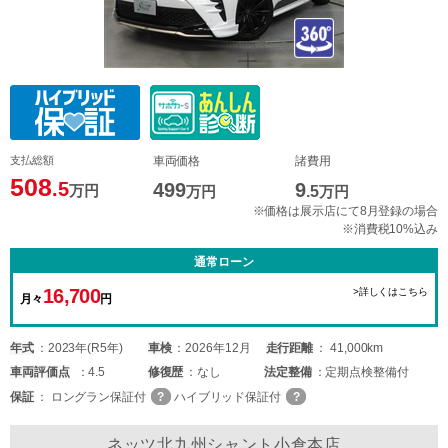
支払総額
車両価格
諸費用
508
.5
499
9
万円
万円
.5
万円
※価格は展示店にて8月登録の場合
※消費税10%込み
通常ローン
16,700
>詳しくはこちら
月々
円
年式
2023年(R5年)
車検
2026年12月
走行距離
41,000km
車両
評価点
4.5
修復歴
なし
法定整備
定期点検整備付
保証
ロングラン保証付
ハイブリッド保証付
ネッツ北九州シャント小倉本店