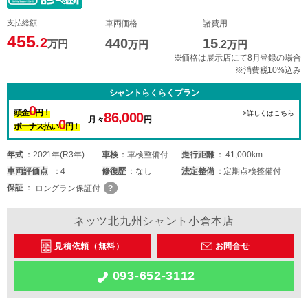
支払総額
車両価格
諸費用
455
.2
440
15
万円
万円
.2
万円
※価格は展示店にて8月登録の場合
※消費税10%込み
シャントらくらくプラン
0
頭金
円！
>詳しくはこちら
86,000
月々
円
0
ボーナス払い
円！
年式
2021年(R3年)
車検
車検整備付
走行距離
41,000km
車両
評価点
4
修復歴
なし
法定整備
定期点検整備付
保証
ロングラン保証付
ネッツ北九州シャント小倉本店
見積依頼（無料）
お問合せ
093-652-3112