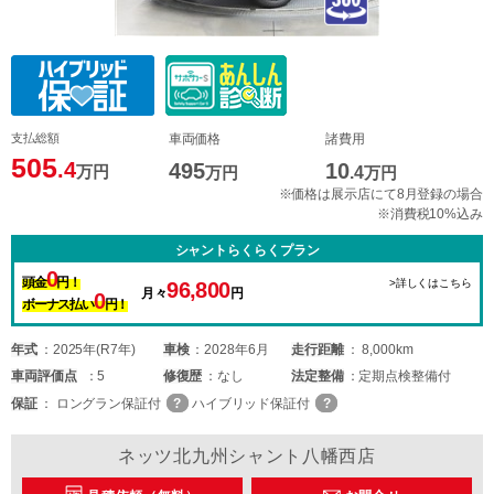
支払総額
車両価格
諸費用
505
.4
495
10
万円
万円
.4
万円
※価格は展示店にて8月登録の場合
※消費税10%込み
シャントらくらくプラン
0
頭金
円！
>詳しくはこちら
96,800
月々
円
0
ボーナス払い
円！
年式
2025年(R7年)
車検
2028年6月
走行距離
8,000km
車両
評価点
5
修復歴
なし
法定整備
定期点検整備付
保証
ロングラン保証付
ハイブリッド保証付
ネッツ北九州シャント八幡西店