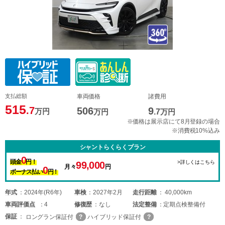
支払総額
車両価格
諸費用
515
.7
506
9
万円
万円
.7
万円
※価格は展示店にて8月登録の場合
※消費税10%込み
シャントらくらくプラン
0
頭金
円！
>詳しくはこちら
99,000
月々
円
0
ボーナス払い
円！
年式
2024年(R6年)
車検
2027年2月
走行距離
40,000km
車両
評価点
4
修復歴
なし
法定整備
定期点検整備付
保証
ロングラン保証付
ハイブリッド保証付