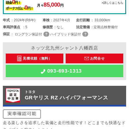
0
頭金
円！
>詳しくはこちら
85,000
月々
円
0
ボーナス払い
円！
年式
2024年(R6年)
車検
2027年4月
走行距離
33,000km
車両
評価点
5
修復歴
なし
法定整備
定期点検整備付
保証
ロングラン保証付
ハイブリッド保証付
ネッツ北九州シャント八幡西店
見積依頼（無料）
お問合せ
093-693-1313
トヨタ
GRヤリス RZ ハイパフォーマンス
走る楽しさを追求した装備と走行性能です！どこまでも快適なド