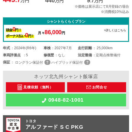
440
9
万円
万円
.7
万円
※価格は展示店にて8月登録の場合
※消費税10%込み
シャントらくらくプラン
0
頭金
円！
>詳しくはこちら
86,000
月々
円
0
ボーナス払い
円！
年式
2024年(R6年)
車検
2027年7月
走行距離
25,000km
車両
評価点
5
修復歴
なし
法定整備
定期点検整備付
保証
ロングラン保証付
ハイブリッド保証付
ネッツ北九州シャント飯塚店
見積依頼（無料）
お問合せ
0948-82-1001
トヨタ
アルファード S C PKG