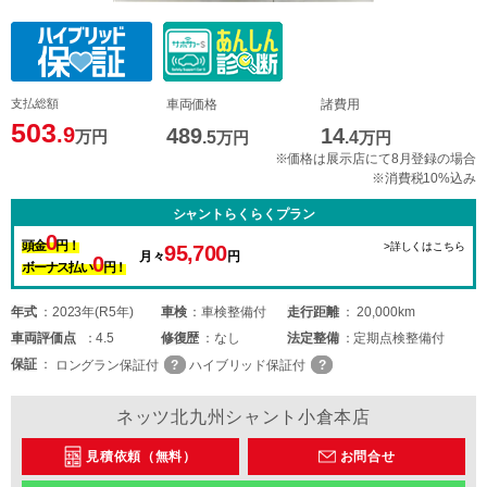
支払総額
車両価格
諸費用
503
.9
489
14
万円
.5
万円
.4
万円
※価格は展示店にて8月登録の場合
※消費税10%込み
シャントらくらくプラン
0
頭金
円！
>詳しくはこちら
95,700
月々
円
0
ボーナス払い
円！
年式
2023年(R5年)
車検
車検整備付
走行距離
20,000km
車両
評価点
4.5
修復歴
なし
法定整備
定期点検整備付
保証
ロングラン保証付
ハイブリッド保証付
ネッツ北九州シャント小倉本店
見積依頼（無料）
お問合せ