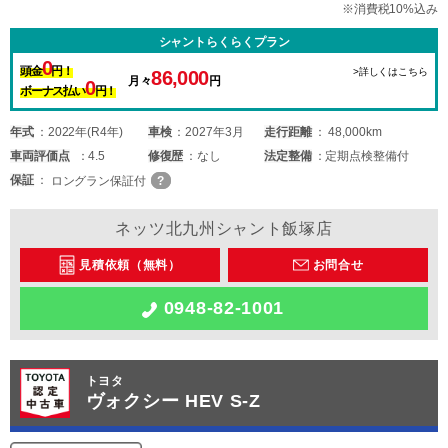
※消費税10%込み
シャントらくらくプラン
0
頭金
円！
>詳しくはこちら
86,000
月々
円
0
ボーナス払い
円！
年式
2022年(R4年)
車検
2027年3月
走行距離
48,000km
車両
評価点
4.5
修復歴
なし
法定整備
定期点検整備付
保証
ロングラン保証付
ネッツ北九州シャント飯塚店
見積依頼（無料）
お問合せ
0948-82-1001
トヨタ
ヴォクシー HEV S-Z