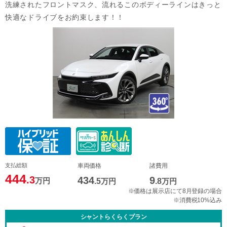
洗練されたフロントマスク、流れるこのボディーラインはきっと
快適なドライブをお約束します！！
支払総額
車両価格
諸費用
444
.3
434
9
万円
.5
万円
.8
万円
※価格は展示店にて8月登録の場合
※消費税10%込み
シャントらくらくプラン