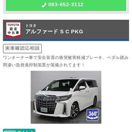
093-652-3112
トヨタ
アルファード S C PKG
ワンオーナー車で安全装置の衝突被害軽減ブレーキ、ペダル踏み
間違い急発進抑制装置が装備されてます！