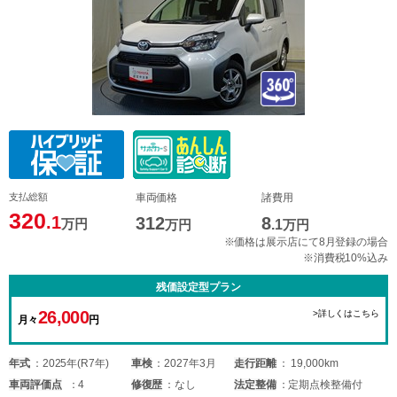
支払総額
車両価格
諸費用
320
.1
312
8
万円
万円
.1
万円
※価格は展示店にて8月登録の場合
※消費税10%込み
残価設定型プラン
26,000
>詳しくはこちら
月々
円
年式
2025年(R7年)
車検
2027年3月
走行距離
19,000km
車両
評価点
4
修復歴
なし
法定整備
定期点検整備付