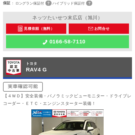
保証
ロングラン保証付
ハイブリッド保証付
ネッツたいせつ末広店（旭川）
見積依頼（無料）
お問合せ
0166-58-7110
トヨタ
RAV4 G
【４ＷＤ】安全装備・パノラミックビューモニター・ドライブレ
コーダー・ＥＴＣ・エンジンスターター装備！