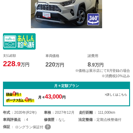
支払総額
車両価格
諸費用
228
.9
220
8
万円
万円
.9
万円
※価格は展示店にて8月登録の場合
※消費税10%込み
月々定額プラン
0
頭金
円！
>詳しくはこちら
43,000
月々
円
0
ボーナス払い
円！
年式
2020年(R2年)
車検
2027年12月
走行距離
111,000km
車両
評価点
4
修復歴
なし
法定整備
定期点検整備付
保証
ロングラン保証付