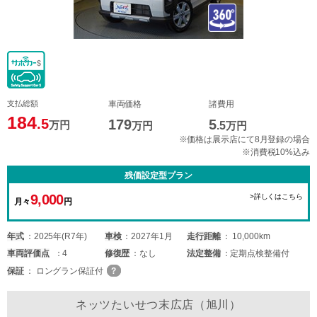
支払総額
車両価格
諸費用
184
.5
179
5
万円
万円
.5
万円
※価格は展示店にて8月登録の場合
※消費税10%込み
残価設定型プラン
9,000
>詳しくはこちら
月々
円
年式
2025年(R7年)
車検
2027年1月
走行距離
10,000km
車両
評価点
4
修復歴
なし
法定整備
定期点検整備付
保証
ロングラン保証付
ネッツたいせつ末広店（旭川）