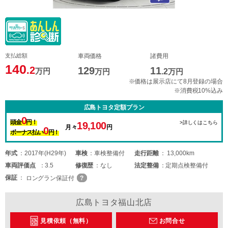
支払総額
車両価格
諸費用
140
.2
129
11
万円
万円
.2
万円
※価格は展示店にて8月登録の場合
※消費税10%込み
広島トヨタ定額プラン
0
頭金
円！
>詳しくはこちら
19,100
月々
円
0
ボーナス払い
円！
年式
2017年(H29年)
車検
車検整備付
走行距離
13,000km
車両
評価点
3.5
修復歴
なし
法定整備
定期点検整備付
保証
ロングラン保証付
広島トヨタ福山北店
見積依頼（無料）
お問合せ