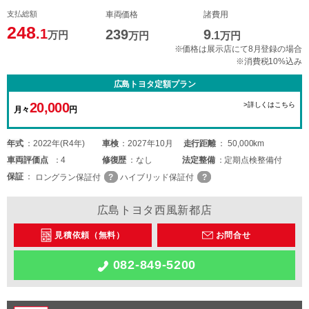
支払総額
車両価格
諸費用
248
.1
239
9
万円
万円
.1
万円
※価格は展示店にて8月登録の場合
※消費税10%込み
広島トヨタ定額プラン
20,000
>詳しくはこちら
月々
円
年式
2022年(R4年)
車検
2027年10月
走行距離
50,000km
車両
評価点
4
修復歴
なし
法定整備
定期点検整備付
保証
ロングラン保証付
ハイブリッド保証付
広島トヨタ西風新都店
見積依頼（無料）
お問合せ
082-849-5200