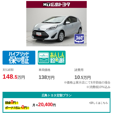
支払総額
車両価格
諸費用
148
.5
138
10
万円
万円
.5
万円
※価格は展示店にて8月登録の場合
※消費税10%込み
広島トヨタ定額プラン
0
頭金
円！
>詳しくはこちら
20,400
月々
円
0
ボーナス払い
円！