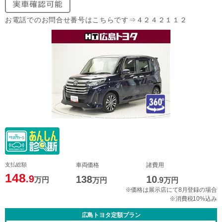
お電話でのお問合せ番号はこちらです⇒４２４２１１２
支払総額
車両価格
諸費用
148
.9
138
10
万円
万円
.9
万円
※価格は展示店にて8月登録の場合
※消費税10%込み
広島トヨタ定額プラン