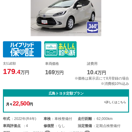
支払総額
車両価格
諸費用
179
.4
169
10
万円
万円
.4
万円
※価格は展示店にて8月登録の場合
※消費税10%込み
広島トヨタ定額プラン
22,500
>詳しくはこちら
月々
円
年式
2022年(R4年)
車検
車検整備付
走行距離
62,000km
車両
評価点
4
修復歴
なし
法定整備
定期点検整備付