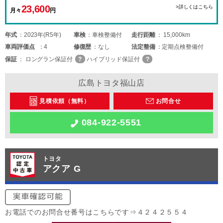
23,600
>詳しくはこちら
月々
円
年式
2023年(R5年)
車検
車検整備付
走行距離
15,000km
車両
評価点
4
修復歴
なし
法定整備
定期点検整備付
保証
ロングラン保証付
ハイブリッド保証付
広島トヨタ福山店
見積依頼（無料）
お問合せ
084-922-5551
トヨタ
アクア G
お電話でのお問合せ番号はこちらです⇒４２４２５５４