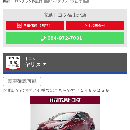
保証
ロングラン保証付
ハイブリッド保証付
広島トヨタ福山北店
見積依頼（無料）
お問合せ
084-972-7001
トヨタ
ヤリス Z
お電話でのお問合せ番号はこちらです⇒１４９０２３９