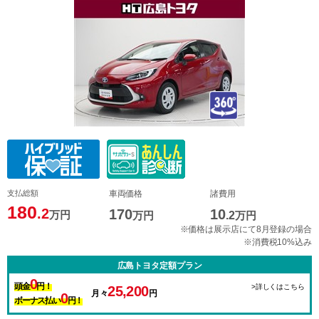
支払総額
車両価格
諸費用
180
.2
170
10
万円
万円
.2
万円
※価格は展示店にて8月登録の場合
※消費税10%込み
広島トヨタ定額プラン
0
頭金
円！
>詳しくはこちら
25,200
月々
円
0
ボーナス払い
円！