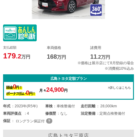
支払総額
車両価格
諸費用
179
.2
168
11
万円
万円
.2
万円
※価格は展示店にて8月登録の場合
※消費税10%込み
広島トヨタ定額プラン
0
頭金
円！
>詳しくはこちら
24,900
月々
円
0
ボーナス払い
円！
年式
2023年(R5年)
車検
車検整備付
走行距離
28,000km
車両
評価点
4
修復歴
なし
法定整備
定期点検整備付
保証
ロングラン保証付
広島トヨタ三原店