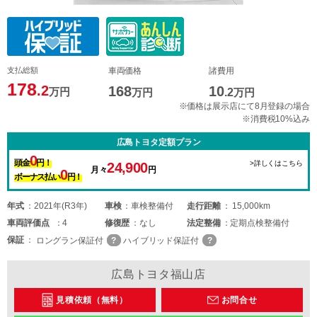
支払総額
車両価格
諸費用
178
.2
168
10
万円
万円
.2
万円
※価格は展示店にて8月登録の場合
※消費税10%込み
広島トヨタ定額プラン
0
頭金
円！
>詳しくはこちら
24,900
月々
円
0
ボーナス払い
円！
年式
2021年(R3年)
車検
車検整備付
走行距離
15,000km
車両
評価点
4
修復歴
なし
法定整備
定期点検整備付
保証
ロングラン保証付
ハイブリッド保証付
広島トヨタ福山店
見積依頼（無料）
お問合せ