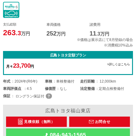
支払総額
車両価格
諸費用
263
.3
252
11
万円
万円
.3
万円
※価格は展示店にて8月登録の場合
※消費税10%込み
広島トヨタ定額プラン
23,700
>詳しくはこちら
月々
円
年式
2024年(R6年)
車検
車検整備付
走行距離
12,000km
車両
評価点
4.5
修復歴
なし
法定整備
定期点検整備付
保証
ロングラン保証付
広島トヨタ福山東店
見積依頼（無料）
お問合せ
084-943-1565