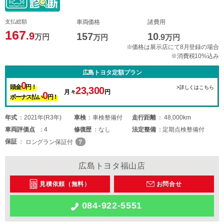
支払総額
車両価格
諸費用
167
.9
157
10
万円
万円
.9
万円
※価格は展示店にて8月登録の場合
※消費税10%込み
広島トヨタ定額プラン
0
頭金
円！
>詳しくはこちら
23,300
月々
円
0
ボーナス払い
円！
年式
2021年(R3年)
車検
車検整備付
走行距離
48,000km
車両
評価点
4
修復歴
なし
法定整備
定期点検整備付
保証
ロングラン保証付
広島トヨタ福山店
見積依頼（無料）
お問合せ
084-922-5551