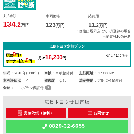
支払総額
車両価格
諸費用
134
.2
123
11
万円
万円
.2
万円
※価格は展示店にて8月登録の場合
※消費税10%込み
広島トヨタ定額プラン
0
頭金
円！
>詳しくはこちら
18,200
月々
円
0
ボーナス払い
円！
年式
2018年(H30年)
車検
車検整備付
走行距離
27,000km
車両
評価点
4
修復歴
なし
法定整備
定期点検整備付
保証
ロングラン保証付
広島トヨタ廿日市店
見積依頼（無料）
お問合せ
0829-32-6655