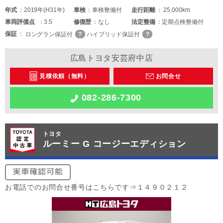
年式
2019年(H31年)
車検
車検整備付
走行距離
25,000km
車両
評価点
3.5
修復歴
なし
法定整備
定期点検整備付
保証
ロングラン保証付
ハイブリッド保証付
広島トヨタ安芸府中店
見積依頼（無料）
お問合せ
082-286-7300
トヨタ
ルーミー G コージーエディション
お電話でのお問合せ番号はこちらです⇒１４９０２１２