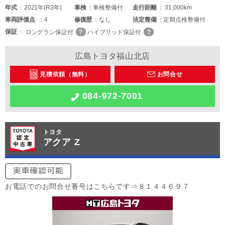
年式
2021年(R3年)
車検
車検整備付
走行距離
31,000km
車両
評価点
4
修復歴
なし
法定整備
定期点検整備付
保証
ロングラン保証付
ハイブリッド保証付
広島トヨタ福山北店
見積依頼（無料）
お問合せ
084-972-7001
トヨタ
アクア Z
お電話でのお問合せ番号はこちらです⇒８１４４６９７