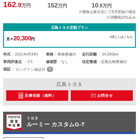
162
.9
152
10
万円
万円
.9
万円
※価格は展示店にて8月登録の場合
※消費税10%込み
広島トヨタ定額プラン
20,300
>詳しくはこちら
月々
円
年式
2021年(R3年)
車検
車検整備付
走行距離
34,000km
車両
評価点
3.5
修復歴
なし
法定整備
定期点検整備付
保証
ロングラン保証付
広島トヨタ
見積依頼（無料）
お問合せ
トヨタ
ルーミー カスタムG-T