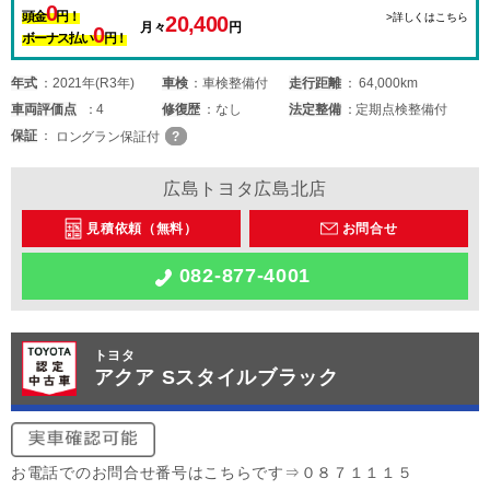
0
頭金
円！
>詳しくはこちら
20,400
月々
円
0
ボーナス払い
円！
年式
2021年(R3年)
車検
車検整備付
走行距離
64,000km
車両
評価点
4
修復歴
なし
法定整備
定期点検整備付
保証
ロングラン保証付
広島トヨタ広島北店
見積依頼（無料）
お問合せ
082-877-4001
トヨタ
アクア Sスタイルブラック
お電話でのお問合せ番号はこちらです⇒０８７１１１５