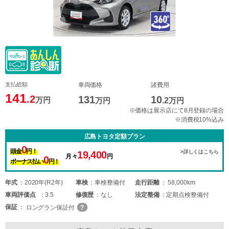
支払総額
車両価格
諸費用
141
.2
131
10
万円
万円
.2
万円
※価格は展示店にて8月登録の場合
※消費税10%込み
広島トヨタ定額プラン
0
頭金
円！
>詳しくはこちら
19,400
月々
円
0
ボーナス払い
円！
年式
2020年(R2年)
車検
車検整備付
走行距離
58,000km
車両
評価点
3.5
修復歴
なし
法定整備
定期点検整備付
保証
ロングラン保証付