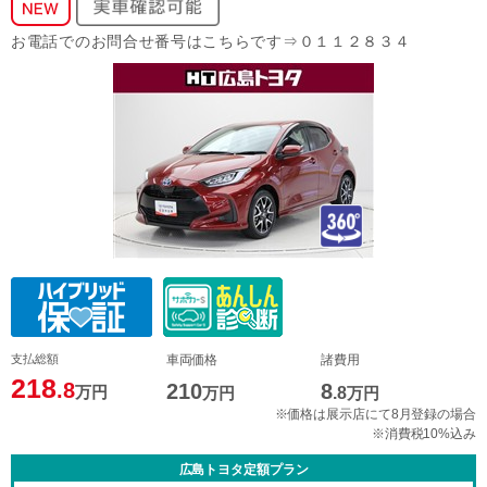
お電話でのお問合せ番号はこちらです⇒０１１２８３４
支払総額
車両価格
諸費用
218
.8
210
8
万円
万円
.8
万円
※価格は展示店にて8月登録の場合
※消費税10%込み
広島トヨタ定額プラン