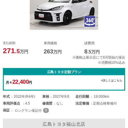
支払総額
車両価格
諸費用
271
.5
263
8
万円
万円
.5
万円
※価格は展示店にて8月登録の場合
※消費税10%込み
広島トヨタ定額プラン
22,400
>詳しくはこちら
月々
円
年式
2022年(R4年)
車検
2027年9月
走行距離
19,000km
車両
評価点
4.5
修復歴
なし
法定整備
定期点検整備付
保証
ロングラン保証付
広島トヨタ福山北店