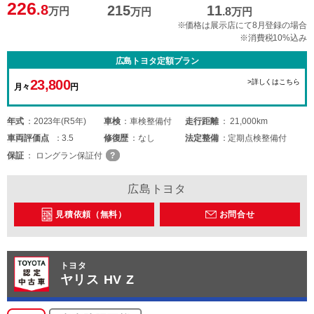
226
.8
215
11
万円
万円
.8
万円
※価格は展示店にて8月登録の場合
※消費税10%込み
広島トヨタ定額プラン
23,800
>詳しくはこちら
月々
円
年式
2023年(R5年)
車検
車検整備付
走行距離
21,000km
車両
評価点
3.5
修復歴
なし
法定整備
定期点検整備付
保証
ロングラン保証付
広島トヨタ
見積依頼（無料）
お問合せ
トヨタ
ヤリス HV Z