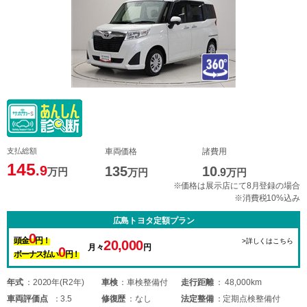
支払総額
車両価格
諸費用
145
.9
135
10
万円
万円
.9
万円
※価格は展示店にて8月登録の場合
※消費税10%込み
広島トヨタ定額プラン
0
頭金
円！
>詳しくはこちら
20,000
月々
円
0
ボーナス払い
円！
年式
2020年(R2年)
車検
車検整備付
走行距離
48,000km
車両
評価点
3.5
修復歴
なし
法定整備
定期点検整備付