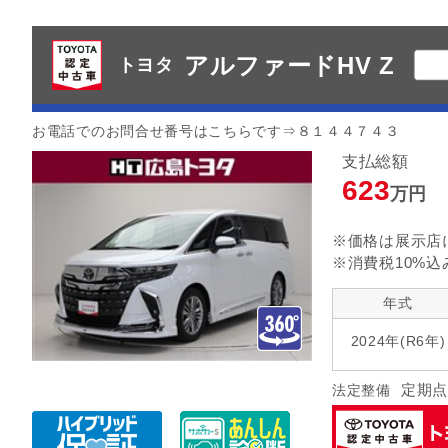
アルファードHV Z
トヨタ
お電話でのお問合せ番号はこちらです⇒８１４４７４３
支払総額
623
万円
※価格は展示店
※消費税10%込
年式
2024年(R6年)
定期点
法定整備