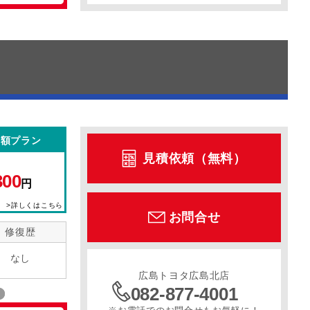
定額プラン
見積依頼（無料）
300
円
>詳しくはこちら
お問合せ
修復歴
なし
広島トヨタ広島北店
082-877-4001