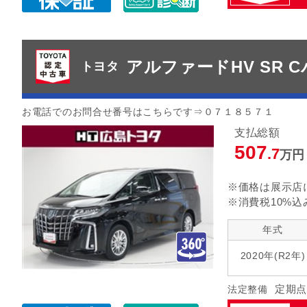
アルファードHV SR 
トヨタ
お電話でのお問合せ番号はこちらです⇒０７１８５７１
支払総額
507
.7
万円
※価格は展示店
※消費税10%込
年式
2020年(R2年)
定期点
法定整備