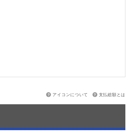
上限
～
アイコンについて
支払総額とは
接続
バックカメラ
スマートキー
ETC