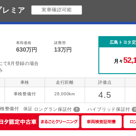
 プレミア
広島トヨタ
車両価格
諸費用
630
13
万円
万円
52,
月々
にて8月登録の場合
み
車検
走行距離
評価点
4.5
車検整備付
28,000km
検整備付
保証
ロングラン保証付
ハイブリッド保証付