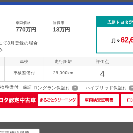
広島トヨタ
車両価格
諸費用
770
13
万円
万円
62,
月々
にて8月登録の場合
み
車検
走行距離
評価点
4
車検整備付
29,000km
検整備付
保証
ロングラン保証付
ハイブリッド保証付