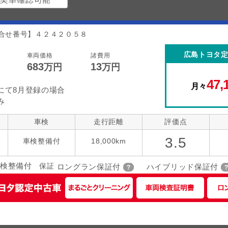
合せ番号】４２４２０５８
広島トヨタ
車両価格
諸費用
683
13
万円
万円
47,
月々
にて8月登録の場合
み
車検
走行距離
評価点
3.5
車検整備付
18,000km
検整備付
保証
ロングラン保証付
ハイブリッド保証付