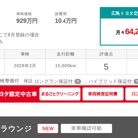
コントロール
後席モニター
本革シート
広島トヨタ
車両価格
諸費用
929
10
指定なし
万円
万円
ローダウン
アルミホイー
ーツ
.4
64,
月々
にて8月登録の場合
み
車検
走行距離
評価点
5
2028年2月
15,000km
検整備付
保証
ロングラン保証付
ハイブリッド保証付
ゼラウンジ