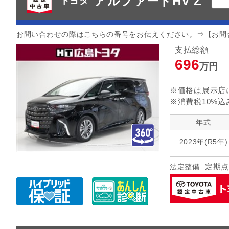
アルファードHV Z
トヨタ
お問い合わせの際はこちらの番号をお伝えください。⇒【お問
支払総額
696
万円
※価格は展示店
※消費税10%込
年式
2023年(R5年)
定期点
法定整備