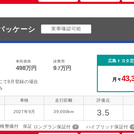
Cパッケーシ
広島トヨタ
車両価格
諸費用
498
9
万円
万円
.7
43,
月々
にて8月登録の場合
み
車検
走行距離
評価点
3.5
2027年9月
39,000km
検整備付
保証
ロングラン保証付
ハイブリッド保証付