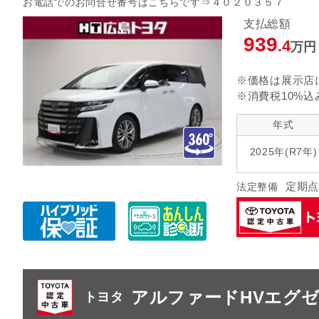
お電話でのお問合せ番号はこちらです⇒４０２０３５７
指定なし
クルーズ
リヤエアコン
支払総額
939
.4
万円
指定なし
ヘッドランプ
エアロパ
※価格は展示店
※消費税10%込
年式
2025年(R7年)
定期点
法定整備
アルファードHVエグ
トヨタ