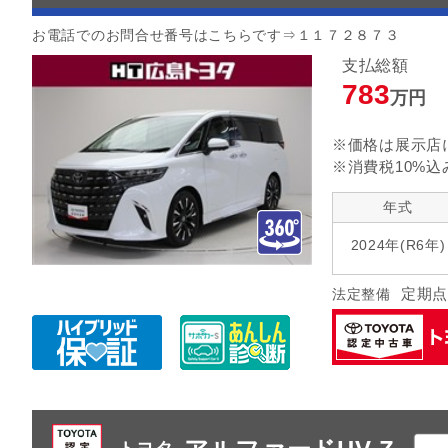
お電話でのお問合せ番号はこちらです⇒１１７２８７３
支払総額
783
万円
※価格は展示店
※消費税10%込
年式
2024年(R6年)
定期点
法定整備