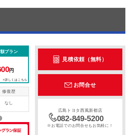
定額プラン
見積依頼（無料）
600
円
>詳しくはこちら
お問合せ
修復歴
なし
広島トヨタ西風新都店
082-849-5200
※お電話でのお問合せもお気軽に！