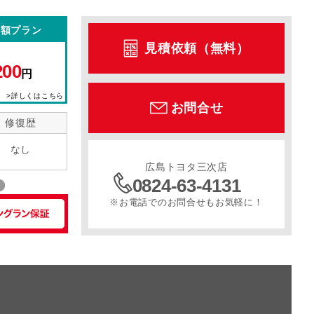
定額プラン
ル
サンルーフ
スライドドア
寒冷地仕様
見積依頼（無料）
200
円
>詳しくはこちら
お問合せ
修復歴
なし
広島トヨタ三次店
0824-63-4131
※お電話でのお問合せもお気軽に！