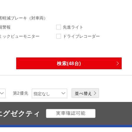
害軽減ブレーキ（対車両）
脱警報
先進ライト
ミックビューモニター
ドライブレコーダー
指定なし
指定なし
走行距離
車検
指定なし
下限
エンジン
排気量
第2優先
指定なし
ワンオーナー
修復歴無
Vエグゼクティ
なし
DVD
CD
メディアプレーヤー