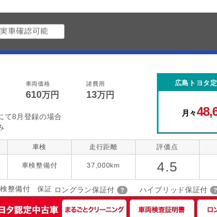
広島トヨタ
車両価格
諸費用
610
13
万円
万円
48,
月々
にて8月登録の場合
み
車検
走行距離
評価点
4.5
車検整備付
37,000km
検整備付
保証
ロングラン保証付
ハイブリッド保証付