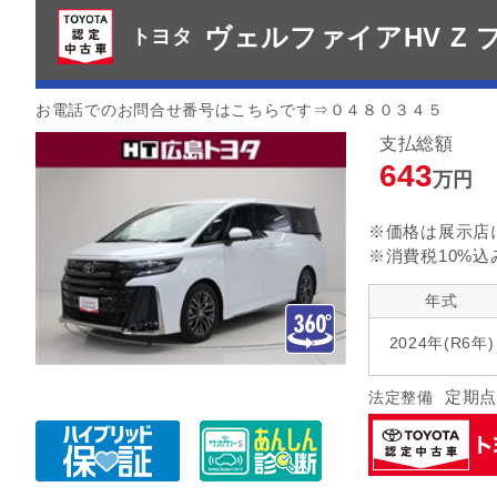
ヴェルファイアHV Z
トヨタ
お電話でのお問合せ番号はこちらです⇒０４８０３４５
支払総額
643
万円
※価格は展示店
※消費税10%込
年式
2024年(R6年)
定期点
法定整備