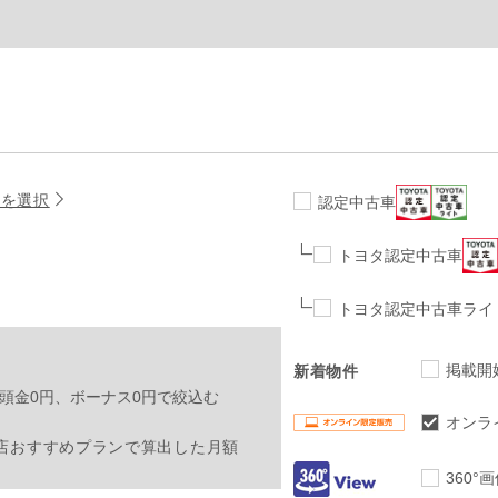
名を選択
認定中古車
トヨタ認定中古車
トヨタ認定中古車ライ
掲載開
新着物件
頭金0円、ボーナス0円で絞込む
オンラ
店おすすめプランで算出した月額
360