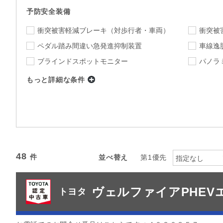
予防安全装備
衝突被害軽減ブレーキ
（対歩行者・車両）
衝突被
ペダル踏み間違い急発進抑制装置
車線逸
ブラインドスポットモニター
パノラ
もっと詳細な条件
店舗
指定なし
店舗を選択
下限
上限
年式
～
指定なし
ミッション
48
並べ替え
第1優先
指定なし
指定なし
駆動方式
ヴェルファイアPHE
カラー
トヨタ
指定なし
指定
カーナビ
TV