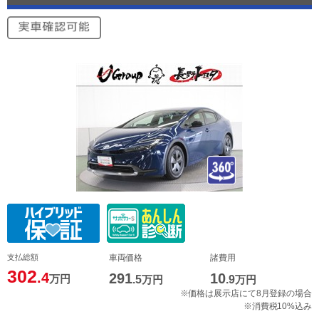
支払総額
車両価格
諸費用
302
.4
291
10
万円
.5
万円
.9
万円
※価格は展示店にて8月登録の場合
※消費税10%込み