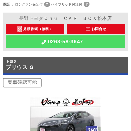
保証
ロングラン保証付
ハイブリッド保証付
長野トヨタＣｈｕ ＣＡＲ ＢＯＸ松本店
見積依頼（無料）
お問合せ
0263-58-3647
トヨタ
プリウス G