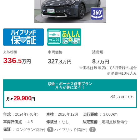
支払総額
車両価格
諸費用
336
.5
327
8
万円
.8
万円
.7
万円
※価格は展示店にて8月登録の場合
※消費税10%込み
頭金・ボーナス併用プラン
月々が更に楽々！
29,900
>詳しくはこちら
月々
円
年式
2024年(R6年)
車検
2026年12月
走行距離
3,000km
車両
評価点
4.5
修復歴
なし
法定整備
定期点検整備付
保証
ロングラン保証付
ハイブリッド保証付