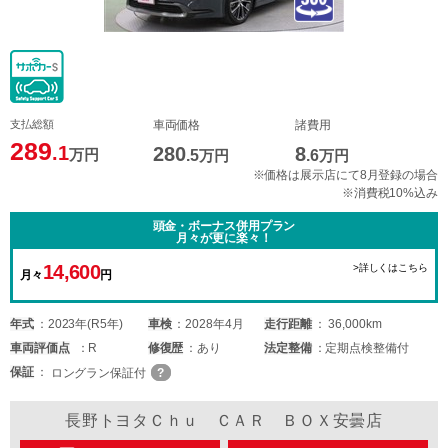
支払総額
車両価格
諸費用
289
.1
280
8
万円
.5
万円
.6
万円
※価格は展示店にて8月登録の場合
※消費税10%込み
頭金・ボーナス併用プラン
月々が更に楽々！
14,600
>詳しくはこちら
月々
円
年式
2023年(R5年)
車検
2028年4月
走行距離
36,000km
車両
評価点
R
修復歴
あり
法定整備
定期点検整備付
保証
ロングラン保証付
長野トヨタＣｈｕ ＣＡＲ ＢＯＸ安曇店