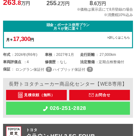
263
.8
255
8
万円
.2
万円
.6
万円
※価格は展示店にて8月登録の場合
※消費税10%込み
頭金・ボーナス併用プラン
月々が更に楽々！
17,300
>詳しくはこちら
月々
円
年式
2024年(R6年)
車検
2027年1月
走行距離
27,000km
車両
評価点
4
修復歴
なし
法定整備
定期点検整備付
保証
ロングラン保証付
ハイブリッド保証付
長野トヨタチューカー商品化センター【WEB専用】
見積依頼（無料）
お問合せ
026-251-2828
トヨタ