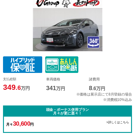
支払総額
車両価格
諸費用
349
.6
341
8
万円
万円
.6
万円
※価格は展示店にて8月登録の場合
※消費税10%込み
頭金・ボーナス併用プラン
月々が更に楽々！
30,600
>詳しくはこちら
月々
円