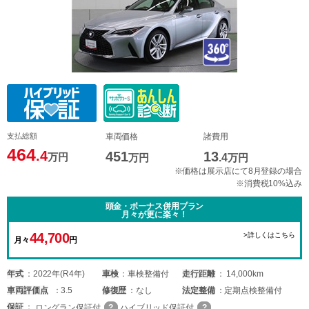
支払総額
車両価格
諸費用
464
.4
451
13
万円
万円
.4
万円
※価格は展示店にて8月登録の場合
※消費税10%込み
頭金・ボーナス併用プラン
月々が更に楽々！
44,700
>詳しくはこちら
月々
円
年式
2022年(R4年)
車検
車検整備付
走行距離
14,000km
車両
評価点
3.5
修復歴
なし
法定整備
定期点検整備付
保証
ロングラン保証付
ハイブリッド保証付