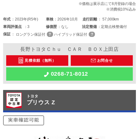
※価格は展示店にて8月登録の場合
※消費税10%込み
年式
2023年(R5年)
車検
2026年10月
走行距離
57,000km
車両
評価点
3
修復歴
なし
法定整備
定期点検整備付
保証
ロングラン保証付
ハイブリッド保証付
長野トヨタＣｈｕ ＣＡＲ ＢＯＸ上田店
見積依頼（無料）
お問合せ
0268-71-8012
トヨタ
プリウス Z