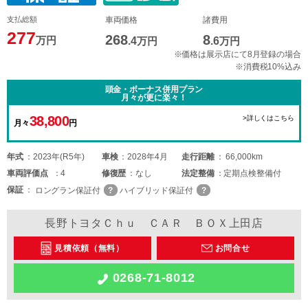
支払総額
車両価格
諸費用
277
268
8
万円
.4
万円
.6
万円
※価格は展示店にて8月登録の場合
※消費税10%込み
頭金・ボーナス併用プラン
月々が更に楽々！
38,800
>詳しくはこちら
月々
円
年式
2023年(R5年)
車検
2028年4月
走行距離
66,000km
車両
評価点
4
修復歴
なし
法定整備
定期点検整備付
保証
ロングラン保証付
ハイブリッド保証付
長野トヨタＣｈｕ ＣＡＲ ＢＯＸ上田店
見積依頼（無料）
お問合せ
0268-71-8012