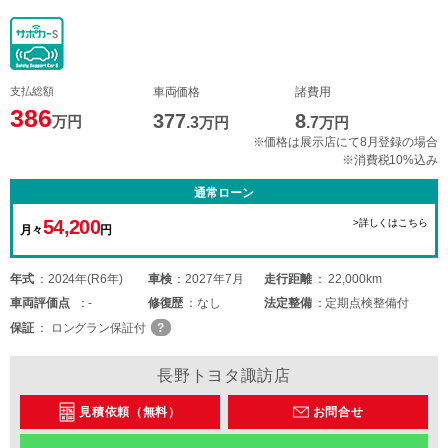
支払総額
車両価格
諸費用
386
377
8
万円
.3
万円
.7
万円
※価格は展示店にて8月登録の場合
※消費税10%込み
通常ローン
54,200
>詳しくはこちら
月々
円
年式
2024年(R6年)
車検
2027年7月
走行距離
22,000km
車両
評価点
-
修復歴
なし
法定整備
定期点検整備付
保証
ロングラン保証付
長野トヨタ諏訪店
見積依頼（無料）
お問合せ