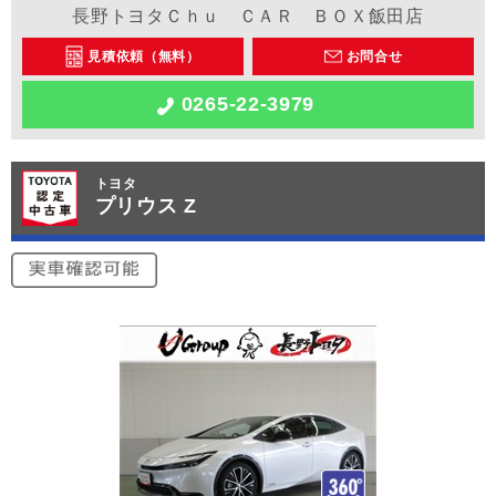
長野トヨタＣｈｕ ＣＡＲ ＢＯＸ飯田店
見積依頼（無料）
お問合せ
0265-22-3979
トヨタ
プリウス Z