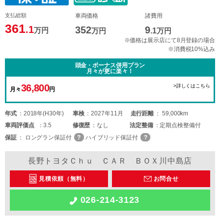
支払総額
車両価格
諸費用
361
.1
352
9
万円
万円
.1
万円
※価格は展示店にて8月登録の場合
※消費税10%込み
頭金・ボーナス併用プラン
月々が更に楽々！
36,800
>詳しくはこちら
月々
円
年式
2018年(H30年)
車検
2027年11月
走行距離
59,000km
車両
評価点
3.5
修復歴
なし
法定整備
定期点検整備付
保証
ロングラン保証付
ハイブリッド保証付
長野トヨタＣｈｕ ＣＡＲ ＢＯＸ川中島店
見積依頼（無料）
お問合せ
026-214-3123