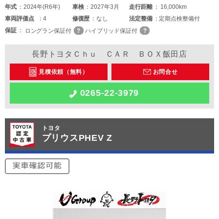
年式
2024年(R6年)
車検
2027年3月
走行距離
16,000km
車両
評価点
4
修復歴
なし
法定整備
定期点検整備付
保証
ロングラン保証付
ハイブリッド保証付
長野トヨタＣｈｕ ＣＡＲ ＢＯＸ飯田店
見積依頼（無料）
お問合せ
0265-22-3979
トヨタ
プリウスPHEV Z