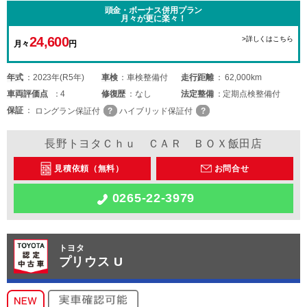
頭金・ボーナス併用プラン
月々が更に楽々！
24,600
>詳しくはこちら
月々
円
年式
2023年(R5年)
車検
車検整備付
走行距離
62,000km
車両
評価点
4
修復歴
なし
法定整備
定期点検整備付
保証
ロングラン保証付
ハイブリッド保証付
長野トヨタＣｈｕ ＣＡＲ ＢＯＸ飯田店
見積依頼（無料）
お問合せ
0265-22-3979
トヨタ
プリウス U