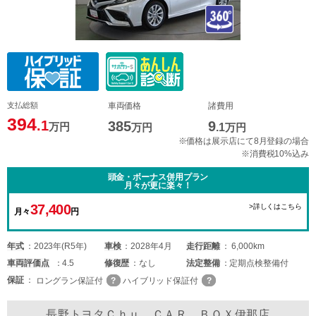
支払総額
車両価格
諸費用
394
.1
385
9
万円
万円
.1
万円
※価格は展示店にて8月登録の場合
※消費税10%込み
頭金・ボーナス併用プラン
月々が更に楽々！
37,400
>詳しくはこちら
月々
円
年式
2023年(R5年)
車検
2028年4月
走行距離
6,000km
車両
評価点
4.5
修復歴
なし
法定整備
定期点検整備付
保証
ロングラン保証付
ハイブリッド保証付
長野トヨタＣｈｕ ＣＡＲ ＢＯＸ伊那店