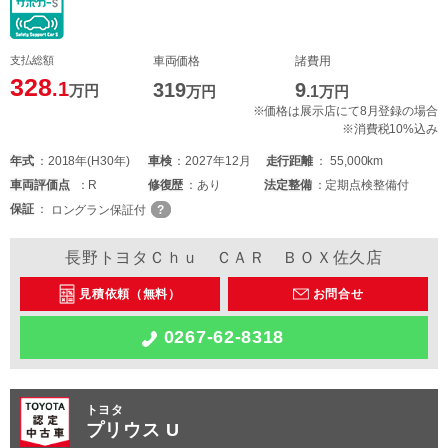
支払総額
車両価格
諸費用
328
.1
319
9
万円
万円
.1
万円
※価格は展示店にて8月登録の場合
※消費税10%込み
年式
2018年(H30年)
車検
2027年12月
走行距離
55,000km
車両
評価点
R
修復歴
あり
法定整備
定期点検整備付
保証
ロングラン保証付
長野トヨタＣｈｕ ＣＡＲ ＢＯＸ佐久店
見積依頼（無料）
お問合せ
0267-62-8318
トヨタ
プリウス U