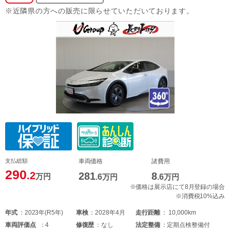
※近隣県の方への販売に限らせていただいております。
支払総額
車両価格
諸費用
290
.2
281
8
万円
.6
万円
.6
万円
※価格は展示店にて8月登録の場合
※消費税10%込み
年式
2023年(R5年)
車検
2028年4月
走行距離
10,000km
車両
評価点
4
修復歴
なし
法定整備
定期点検整備付