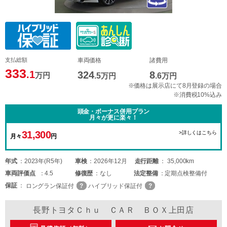
支払総額
車両価格
諸費用
333
.1
324
8
万円
.5
万円
.6
万円
※価格は展示店にて8月登録の場合
※消費税10%込み
頭金・ボーナス併用プラン
月々が更に楽々！
31,300
>詳しくはこちら
月々
円
年式
2023年(R5年)
車検
2026年12月
走行距離
35,000km
車両
評価点
4.5
修復歴
なし
法定整備
定期点検整備付
保証
ロングラン保証付
ハイブリッド保証付
長野トヨタＣｈｕ ＣＡＲ ＢＯＸ上田店