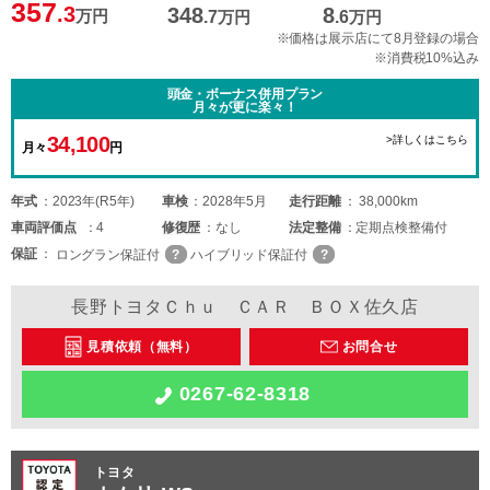
357
.3
348
8
万円
.7
万円
.6
万円
※価格は展示店にて8月登録の場合
※消費税10%込み
頭金・ボーナス併用プラン
月々が更に楽々！
34,100
>詳しくはこちら
月々
円
年式
2023年(R5年)
車検
2028年5月
走行距離
38,000km
車両
評価点
4
修復歴
なし
法定整備
定期点検整備付
保証
ロングラン保証付
ハイブリッド保証付
長野トヨタＣｈｕ ＣＡＲ ＢＯＸ佐久店
見積依頼（無料）
お問合せ
0267-62-8318
トヨタ