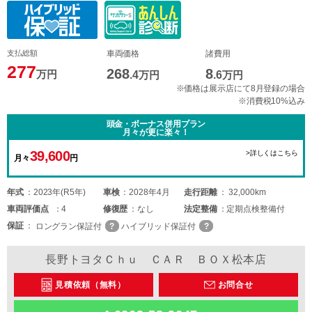
支払総額
車両価格
諸費用
277
268
8
万円
.4
万円
.6
万円
※価格は展示店にて8月登録の場合
※消費税10%込み
頭金・ボーナス併用プラン
月々が更に楽々！
39,600
>詳しくはこちら
月々
円
年式
2023年(R5年)
車検
2028年4月
走行距離
32,000km
車両
評価点
4
修復歴
なし
法定整備
定期点検整備付
保証
ロングラン保証付
ハイブリッド保証付
長野トヨタＣｈｕ ＣＡＲ ＢＯＸ松本店
見積依頼（無料）
お問合せ