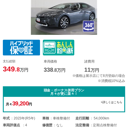
支払総額
車両価格
諸費用
349
.8
338
11
万円
.8
万円
万円
※価格は展示店にて8月登録の場合
※消費税10%込み
頭金・ボーナス併用プラン
月々が更に楽々！
39,200
>詳しくはこちら
月々
円
年式
2023年(R5年)
車検
車検整備付
走行距離
54,000km
車両
評価点
4
修復歴
なし
法定整備
定期点検整備付