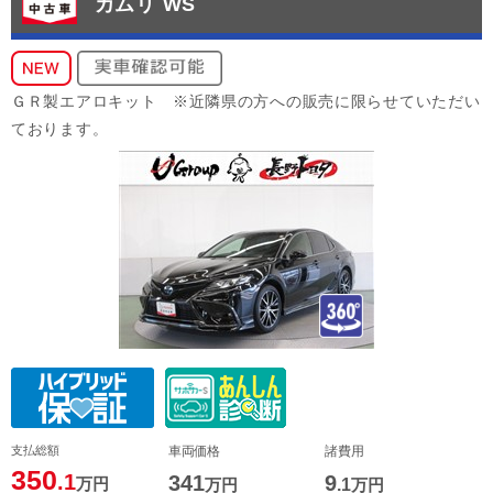
カムリ WS
ＧＲ製エアロキット ※近隣県の方への販売に限らせていただい
ております。
支払総額
車両価格
諸費用
350
.1
341
9
万円
万円
.1
万円