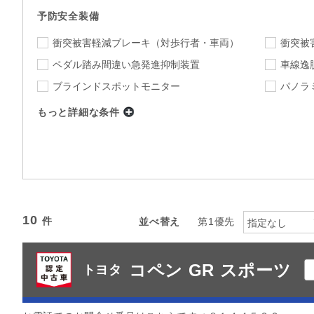
予防安全装備
衝突被害軽減ブレーキ
（対歩行者・車両）
衝突被
ペダル踏み間違い急発進抑制装置
車線逸
ブラインドスポットモニター
パノラ
もっと詳細な条件
店舗
指定なし
店舗を選択
下限
上限
年式
～
指定なし
ミッション
10
並べ替え
第1優先
指定なし
指定なし
駆動方式
コペン GR スポーツ
カラー
トヨタ
指定なし
指定
カーナビ
TV