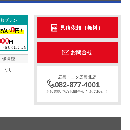
定額プラン
見積依頼（無料）
0
ス払い
円！
900
円
>詳しくはこちら
お問合せ
修復歴
なし
広島トヨタ広島北店
082-877-4001
※お電話でのお問合せもお気軽に！