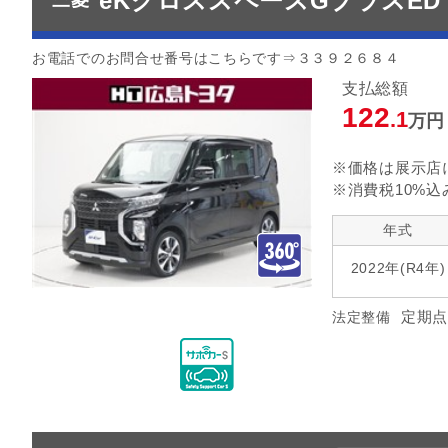
eKクロススペースGプラスE
三菱
お電話でのお問合せ番号はこちらです⇒３３９２６８４
支払総額
122
.1
万円
※価格は展示店
※消費税10%込
年式
2022年(R4年)
定期点
法定整備