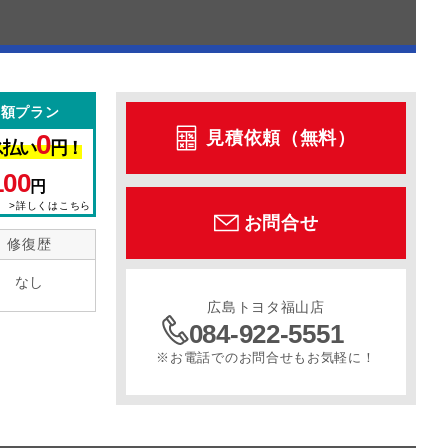
定額プラン
見積依頼（無料）
0
ス払い
円！
100
円
>詳しくはこちら
お問合せ
修復歴
なし
広島トヨタ福山店
084-922-5551
※お電話でのお問合せもお気軽に！