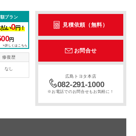
定額プラン
見積依頼（無料）
0
ス払い
円！
500
円
>詳しくはこちら
お問合せ
修復歴
なし
広島トヨタ本店
082-291-1000
※お電話でのお問合せもお気軽に！