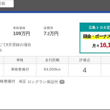
広島トヨタ
車両価格
諸費用
109
7
万円
万円
.2
頭金・
ボーナ
16,
にて8月登録の場合
月々
み
車検
走行距離
評価点
4
車検整備付
84,000km
検整備付
保証
ロングラン保証付