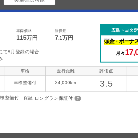
D
広島トヨタ
車両価格
諸費用
115
7
万円
万円
.1
頭金・
ボーナ
17,
にて8月登録の場合
月々
み
車検
走行距離
評価点
3.5
車検整備付
34,000km
検整備付
保証
ロングラン保証付