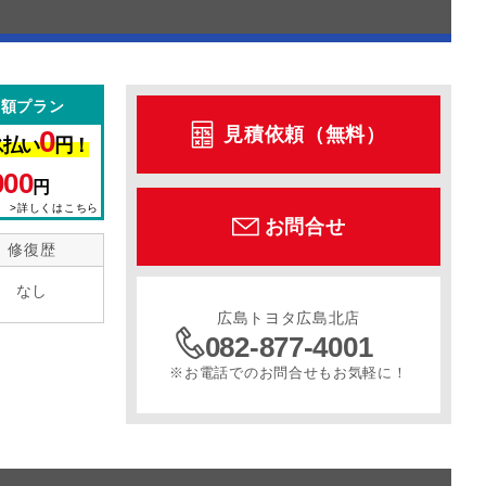
定額プラン
見積依頼（無料）
0
ス払い
円！
000
円
>詳しくはこちら
お問合せ
修復歴
なし
広島トヨタ広島北店
082-877-4001
※お電話でのお問合せもお気軽に！