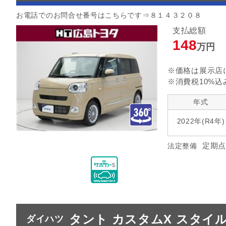
お電話でのお問合せ番号はこちらです⇒８１４３２０８
支払総額
148
万円
※価格は展示店
※消費税10%込
年式
2022年(R4年)
定期点
法定整備
タント カスタムX スタイ
ダイハツ