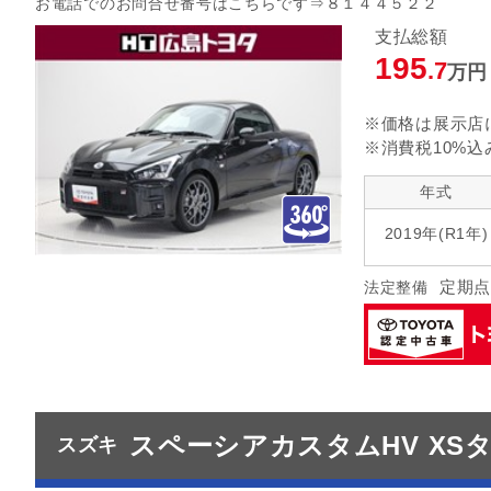
お電話でのお問合せ番号はこちらです⇒８１４４５２２
指定なし
クルーズ
リヤエアコン
支払総額
195
.7
万円
指定なし
ヘッドランプ
エアロパ
※価格は展示店
※消費税10%込
年式
2019年(R1年)
定期点
法定整備
スペーシアカスタムHV XS
スズキ