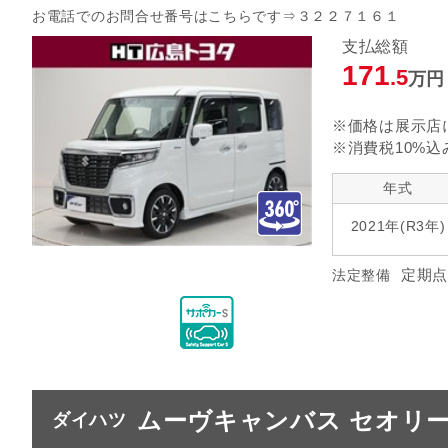
お電話でのお問合せ番号はこちらです⇒３２２７１６１
支払総額
171
.5
万円
※価格は展示店
※消費税10%込
年式
2021年(R3年)
定期点
法定整備
ムーヴキャンバス セオリー
ダイハツ