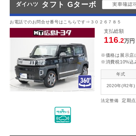
タフト Gターボ
ダイハツ
お電話でのお問合せ番号はこちらです⇒３０２６７８５
支払総額
116
.2
万円
※価格は展示店
※消費税10%込
年式
2020年(R2年)
定期点
法定整備