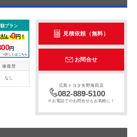
定額プラン
見積依頼（無料）
0
ス払い
円！
300
円
>詳しくはこちら
お問合せ
修復歴
なし
広島トヨタ矢野海田店
082-889-5100
※お電話でのお問合せもお気軽に！