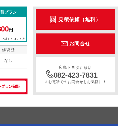
定額プラン
ル
サンルーフ
スライドドア
寒冷地仕様
見積依頼（無料）
300
円
>詳しくはこちら
お問合せ
修復歴
なし
広島トヨタ西条店
082-423-7831
※お電話でのお問合せもお気軽に！