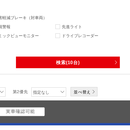
害軽減ブレーキ（対車両）
脱警報
先進ライト
ミックビューモニター
ドライブレコーダー
指定なし
指定なし
走行距離
車検
指定なし
下限
エンジン
排気量
第2優先
指定なし
ワンオーナー
修復歴無
なし
DVD
CD
メディアプレーヤー