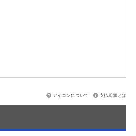
上限
～
アイコンについて
支払総額とは
接続
バックカメラ
スマートキー
ETC