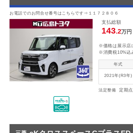
お電話でのお問合せ番号はこちらです⇒１１７２８０６
支払総額
143
.2
万円
※価格は展示店
※消費税10%込
年式
2021年(R3年)
定期点
法定整備