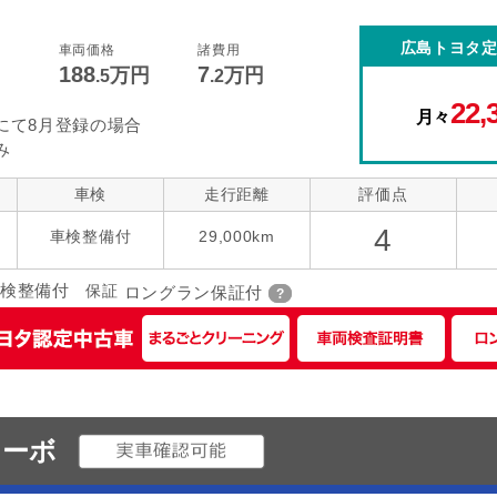
コントロール
後席モニター
本革シート
広島トヨタ
車両価格
諸費用
188
7
指定なし
万円
万円
ローダウン
アルミホイー
ーツ
.5
.2
22,
月々
にて8月登録の場合
み
車検
走行距離
評価点
4
車検整備付
29,000km
検整備付
保証
ロングラン保証付
ターボ