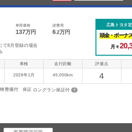
広島トヨタ
車両価格
諸費用
137
6
万円
万円
.2
頭金・
ボーナ
20,
にて8月登録の場合
月々
み
車検
走行距離
評価点
4
2028年1月
45,000km
検整備付
保証
ロングラン保証付