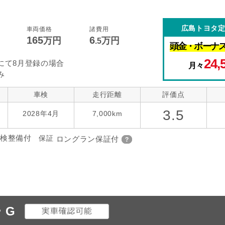
広島トヨタ
車両価格
諸費用
165
6
万円
万円
.5
頭金・
ボーナ
24,
にて8月登録の場合
月々
み
車検
走行距離
評価点
3.5
2028年4月
7,000km
検整備付
保証
ロングラン保証付
 G