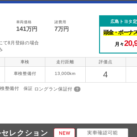
広島トヨタ
車両価格
諸費用
141
7
万円
万円
頭金・
ボーナ
20,
にて8月登録の場合
月々
み
車検
走行距離
評価点
4
車検整備付
13,000km
検整備付
保証
ロングラン保証付
ルセレクション