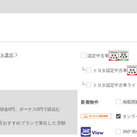
名を選択
認定中古車
トヨタ認定中古車
トヨタ認定中古車ライ
掲載開
新着物件
頭金0円、ボーナス0円で絞込む
オンラ
店おすすめプランで算出した月額
360