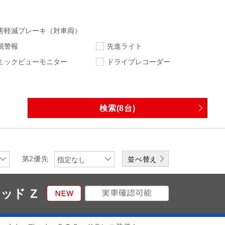
害軽減ブレーキ（対車両）
脱警報
先進ライト
ミックビューモニター
ドライブレコーダー
指定なし
指定なし
走行距離
車検
指定なし
下限
エンジン
排気量
第2優先
指定なし
ワンオーナー
修復歴無
ッド Z
なし
DVD
CD
メディアプレーヤー