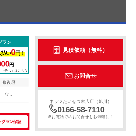
プラン
見積依頼（無料）
0
ス払い
円！
000
円
>詳しくはこちら
お問合せ
修復歴
なし
ネッツたいせつ末広店（旭川）
0166-58-7110
※お電話でのお問合せもお気軽に！