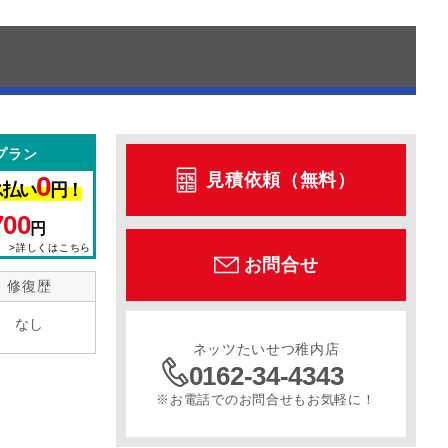
プラン
見積依頼（無料）
0
ス払い
円！
700
円
>詳しくはこちら
お問合せ
修復歴
なし
ネッツたいせつ稚内店
0162-34-4343
※お電話でのお問合せもお気軽に！