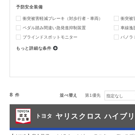
予防安全装備
衝突被害軽減ブレーキ
（対歩行者・車両）
衝突被
ペダル踏み間違い急発進抑制装置
車線逸
ブラインドスポットモニター
パノラ
もっと詳細な条件
店舗
指定なし
店舗を選択
下限
上限
年式
～
指定なし
ミッション
8
並べ替え
第1優先
指定なし
指定なし
駆動方式
ヤリスクロス ハイブリ
カラー
トヨタ
指定なし
指定
カーナビ
TV