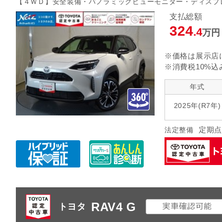
【４ＷＤ】安全装備・パノラミックビューモニター・ディスプ
指定なし
クルーズ
リヤエアコン
支払総額
324
.4
万円
指定なし
ヘッドランプ
エアロパ
※価格は展示店
※消費税10%込
年式
2025年(R7年)
定期点
法定整備
RAV4 G
トヨタ