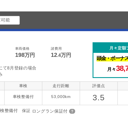
月々定額
車両価格
諸費用
198
12
万円
万円
.4
頭金・
ボーナ
38,
にて8月登録の場合
月々
み
車検
走行距離
評価点
3.5
)
車検整備付
53,000km
検整備付
保証
ロングラン保証付