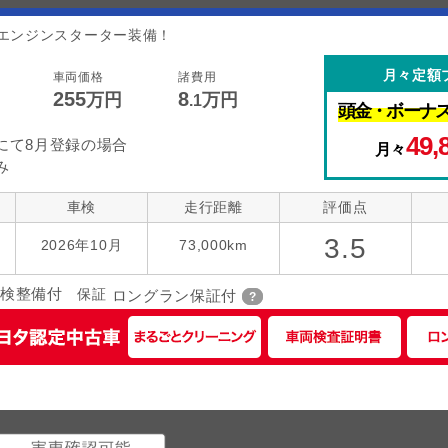
エンジンスターター装備！
月々定額
車両価格
諸費用
255
8
万円
万円
.1
頭金・
ボーナ
49,
にて8月登録の場合
月々
み
車検
走行距離
評価点
3.5
2026年10月
73,000km
検整備付
保証
ロングラン保証付