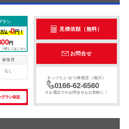
プラン
見積依頼（無料）
0
ス払い
円！
800
円
>詳しくはこちら
お問合せ
修復歴
なし
ネッツたいせつ神居店（旭川）
0166-62-6560
※お電話でのお問合せもお気軽に！