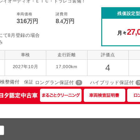
レイオーディオ・ＥＴＣ・ドラレコ装備！
コントロール
後席モニター
本革シート
残価設定
車両価格
諸費用
316
8
指定なし
万円
万円
ローダウン
アルミホイー
ーツ
.4
27,
月々
にて8月登録の場合
み
車検
走行距離
評価点
4
2027年10月
17,000km
検整備付
保証
ロングラン保証付
ハイブリッド保証付