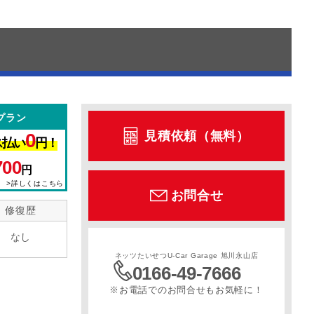
プラン
見積依頼（無料）
0
ス払い
円！
700
円
>詳しくはこちら
お問合せ
修復歴
なし
ネッツたいせつU-Car Garage 旭川永山店
0166-49-7666
※お電話でのお問合せもお気軽に！