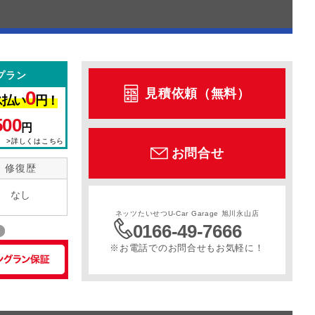
プラン
見積依頼（無料）
0
ス払い
円！
500
円
>詳しくはこちら
お問合せ
修復歴
なし
ネッツたいせつU-Car Garage 旭川永山店
0166-49-7666
※お電話でのお問合せもお気軽に！