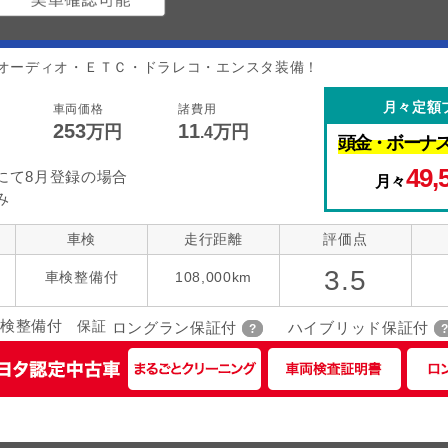
オーディオ・ＥＴＣ・ドラレコ・エンスタ装備！
月々定額
車両価格
諸費用
253
11
万円
万円
.4
頭金・
ボーナ
49,
にて8月登録の場合
月々
み
車検
走行距離
評価点
3.5
車検整備付
108,000km
検整備付
保証
ロングラン保証付
ハイブリッド保証付