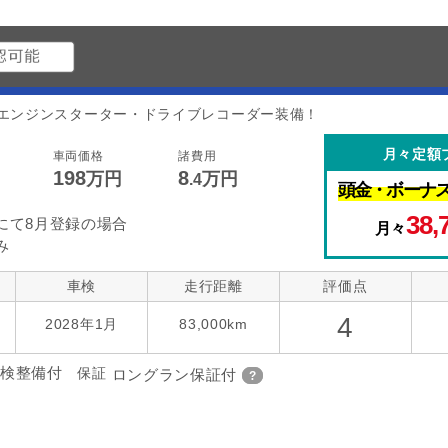
エンジンスターター・ドライブレコーダー装備！
月々定額
車両価格
諸費用
198
8
万円
万円
.4
頭金・
ボーナ
38,
にて8月登録の場合
月々
み
車検
走行距離
評価点
4
2028年1月
83,000km
検整備付
保証
ロングラン保証付