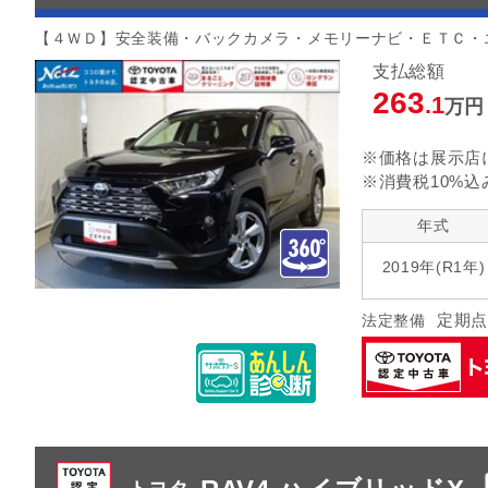
【４ＷＤ】安全装備・バックカメラ・メモリーナビ・ＥＴＣ・
支払総額
263
.1
万円
※価格は展示店
※消費税10%込
年式
2019年(R1年)
定期点
法定整備