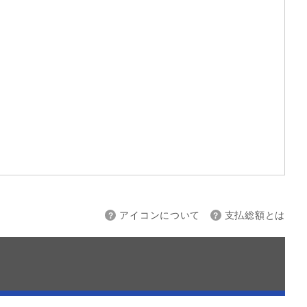
上限
～
アイコンについて
支払総額とは
接続
バックカメラ
スマートキー
ETC