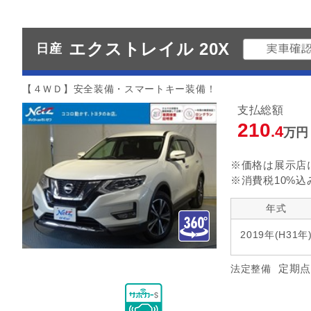
エクストレイル 20X
日産
【４ＷＤ】安全装備・スマートキー装備！
支払総額
210
.4
万円
※価格は展示店
※消費税10%込
年式
2019年(H31年
定期点
法定整備