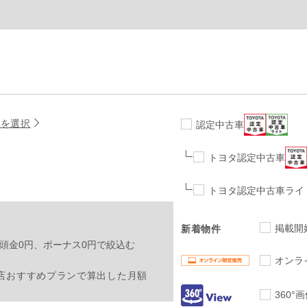
名を選択
認定中古車
トヨタ認定中古車
トヨタ認定中古車ライ
掲載開
新着物件
頭金0円、ボーナス0円で絞込む
オンラ
店おすすめプランで算出した月額
360