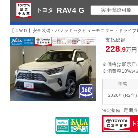
RAV4 G
トヨタ
【４ＷＤ】安全装備・パノラミックビューモニター・ドライブ
支払総額
228
.9
万円
※価格は展示店
※消費税10%込
年式
2020年(R2年)
定期点
法定整備