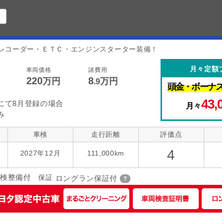
レコーダー・ＥＴＣ・エンジンスターター装備！
月々定額
車両価格
諸費用
220
8
万円
万円
.9
頭金・
ボーナ
43,
にて8月登録の場合
月々
み
車検
走行距離
評価点
4
2027年12月
111,000km
検整備付
保証
ロングラン保証付