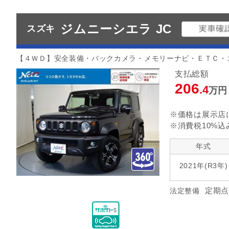
ジムニーシエラ JC
スズキ
【４ＷＤ】安全装備・バックカメラ・メモリーナビ・ＥＴＣ・
支払総額
206
.4
万円
※価格は展示店
※消費税10%込
年式
2021年(R3年)
定期点
法定整備