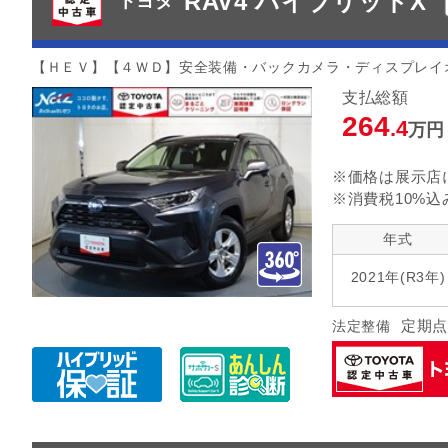
RAV4 ハイブリッドX
トヨタ
【ＨＥＶ】【４ＷＤ】安全装備・バックカメラ・ディスプレイ
支払総額
264
.4
万円
※価格は展示店
※消費税10%込
年式
2021年(R3年)
定期点
法定整備