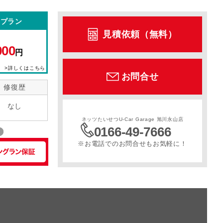
型プラン
ル
サンルーフ
スライドドア
寒冷地仕様
見積依頼（無料）
000
円
>詳しくはこちら
お問合せ
修復歴
なし
ネッツたいせつU-Car Garage 旭川永山店
0166-49-7666
※お電話でのお問合せもお気軽に！